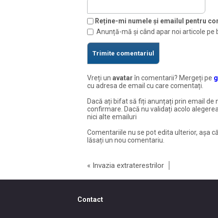
Reține-mi numele și emailul pentru com
Anunță-mă și când apar noi articole pe 
Vreți un
avatar
în comentarii? Mergeți pe
g
cu adresa de email cu care comentați.
Dacă ați bifat să fiți anunțați prin email de 
confirmare. Dacă nu validați acolo alegerea
nici alte emailuri
Comentariile nu se pot edita ulterior, așa că
lăsați un nou comentariu.
«
Invazia extraterestrilor
Contact