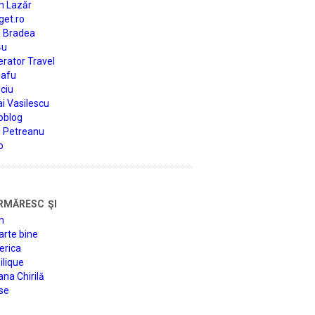
n Lazăr
get.ro
a Bradea
4u
rator Travel
afu
ciu
i Vasilescu
oblog
d Petreanu
o
rmăresc şi
n
arte bine
erica
lique
na Chirilă
se