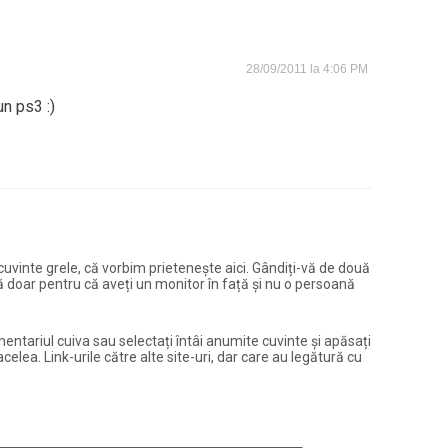
28/09/2011 la 4:06 PM
n ps3 :)
și cuvinte grele, că vorbim prietenește aici. Gândiți-vă de două
ură doar pentru că aveți un monitor în față și nu o persoană
entariul cuiva sau selectați întâi anumite cuvinte și apăsați
elea. Link-urile către alte site-uri, dar care au legătură cu