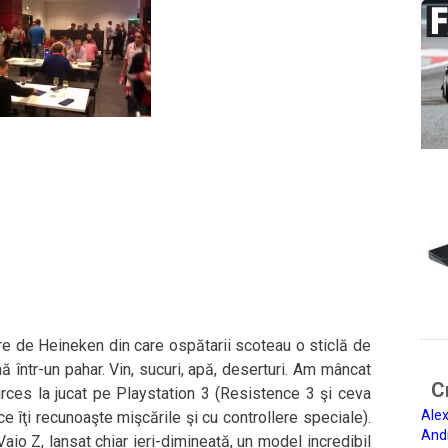
ere de Heineken din care ospătarii scoteau o sticlă de
mă într-un pahar. Vin, sucuri, apă, deserturi. Am mâncat
Ci
urces la jucat pe Playstation 3 (Resistence 3 şi ceva
Alex
 îţi recunoaşte mişcările şi cu controllere speciale).
And
io Z, lansat chiar ieri-dimineață, un model incredibil