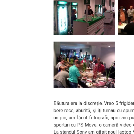
Băutura era la discreţie. Vreo 5 frigid
bere rece, aburită, şi îţi turnau cu spu
un pic, am făcut fotografii, apoi am p
sporturi cu PS Move, o cameră video ce
La standul Sony am găsit noul laptop Va