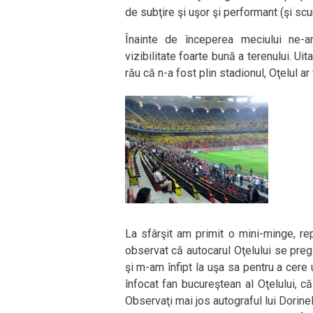
de subţire şi uşor şi performant (şi sc
Înainte de începerea meciului ne-am
vizibilitate foarte bună a terenului. U
rău că n-a fost plin stadionul, Oţelul ar
La sfârşit am primit o mini-minge, rep
observat că autocarul Oţelului se pre
şi m-am înfipt la uşa sa pentru a cere 
înfocat fan bucureştean al Oţelului, 
Observaţi mai jos autograful lui Dorin