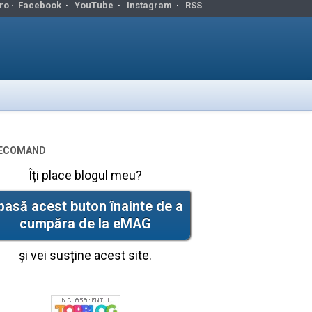
ro ·
Facebook
·
YouTube
·
Instagram
·
RSS
ecomand
Îți place blogul meu?
pasă acest buton înainte de a
cumpăra de la eMAG
și vei susține acest site.