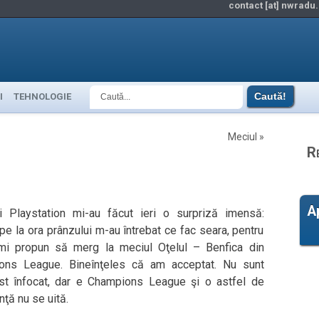
contact [at] nwradu.
I
TEHNOLOGIE
Meciul
»
R
A
 Playstation mi-au făcut ieri o surpriză imensă:
pe la ora prânzului m-au întrebat ce fac seara, pentru
mi propun să merg la meciul Oţelul – Benfica din
ons League. Bineînţeles că am acceptat. Nu sunt
st înfocat, dar e Champions League şi o astfel de
nţă nu se uită.