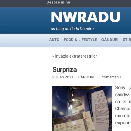
Despre mine
un blog de Radu Dumitru
AUTO
FOOD & LIFESTYLE
GÂNDURI
ȘTIR
«
Invazia extraterestrilor
Surpriza
28 Sep 2011 ·
GÂNDURI
·
1 comentariu
Sony şi
cândva 
că ei î
Champi
microbi
experie