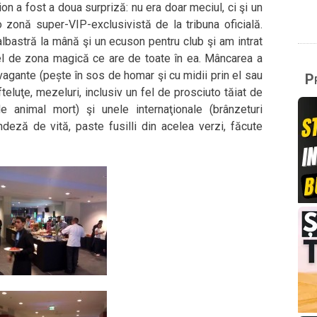
on a fost a doua surpriză: nu era doar meciul, ci şi un
o zonă super-VIP-exclusivistă de la tribuna oficială.
albastră la mână şi un ecuson pentru club şi am intrat
el de zona magică ce are de toate în ea. Mâncarea a
avagante (pește în sos de homar şi cu midii prin el sau
Pr
fteluţe, mezeluri, inclusiv un fel de prosciuto tăiat de
e animal mort) şi unele internaţionale (brânzeturi
andeză de vită, paste fusilli din acelea verzi, făcute