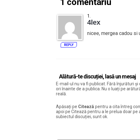
1 comentariu
4lex
nicee, mergea cadou si u
REPLY
Alătură-te discuției, lasă un mesaj
E-mail-ul nu va fi publicat. Fără înjurături 
ori înainte de a publica. Nu o luați pe arăt
reală.
Apăsați pe
Citează
pentru a cita întreg com
apoi pe Citează pentru a le prelua doar pe ac
subiectul discuției, sunt ok.