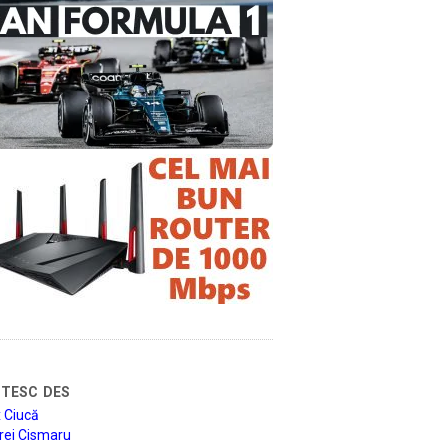
tesc des
 Ciucă
rei Cismaru