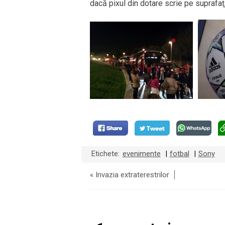
dacă pixul din dotare scrie pe suprafaţ
Etichete:
evenimente
fotbal
Sony
|
|
«
Invazia extraterestrilor