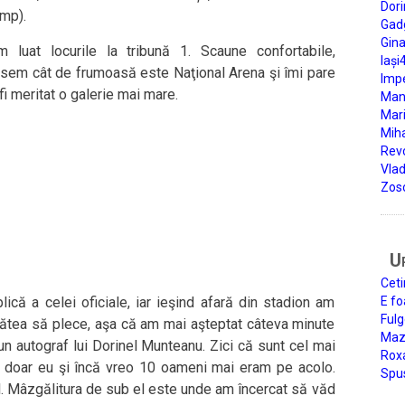
Dori
ump).
Gad
Gin
 luat locurile la tribună 1. Scaune confortabile,
Iași
itasem cât de frumoasă este Naţional Arena şi îmi pare
Impe
 fi meritat o galerie mai mare.
Man
Mari
Miha
Rev
Vla
Zos
U
Ceti
lică a celei oficiale, iar ieşind afară din stadion am
E fo
Fulg
gătea să plece, aşa că am mai aşteptat câteva minute
Mazi
un autograf lui Dorinel Munteanu. Zici că sunt cel mai
Roxa
că doar eu şi încă vreo 10 oameni mai eram pe acolo.
Spu
el. Mâzgălitura de sub el este unde am încercat să văd