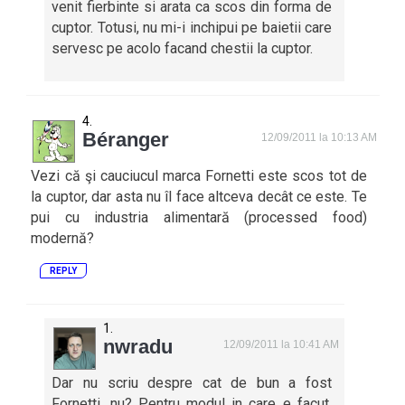
venit fierbinte si arata ca scos din forma de
cuptor. Totusi, nu mi-i inchipui pe baietii care
servesc pe acolo facand chestii la cuptor.
Béranger
12/09/2011 la 10:13 AM
Vezi că şi cauciucul marca Fornetti este scos tot de
la cuptor, dar asta nu îl face altceva decât ce este. Te
pui cu industria alimentară (processed food)
modernă?
REPLY
nwradu
12/09/2011 la 10:41 AM
Dar nu scriu despre cat de bun a fost
Fornetti, nu? Pentru modul in care e facut,