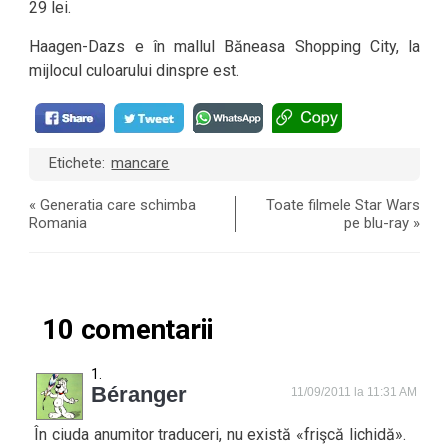
29 lei.
Haagen-Dazs e în mallul Băneasa Shopping City, la
mijlocul culoarului dinspre est.
Etichete:
mancare
«
Generatia care schimba
Toate filmele Star Wars
Romania
pe blu-ray
»
10 comentarii
Béranger
11/09/2011 la 11:31 AM
În ciuda anumitor traduceri, nu există «frişcă lichidă».