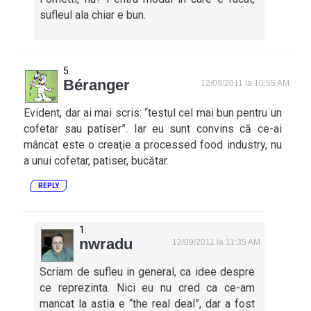
sufleul ala chiar e bun.
Béranger
12/09/2011 la 10:55 AM
Evident, dar ai mai scris: “testul cel mai bun pentru un
cofetar sau patiser”. Iar eu sunt convins că ce-ai
mâncat este o creaţie a processed food industry, nu
a unui cofetar, patiser, bucătar.
REPLY
nwradu
12/09/2011 la 11:35 AM
Scriam de sufleu in general, ca idee despre
ce reprezinta. Nici eu nu cred ca ce-am
mancat la astia e “the real deal”, dar a fost