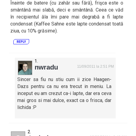
Înainte de batere (cu zahăr sau fără), frişca este o
smântână mai slabă, deci e smântână. Ceea ce văd
în recipientul ăla îmi pare mai degrabă a fi lapte
condensat (Kaffee Sahne este lapte condensat toată
ziua, cu 10% grăsime).
REPLY
nwradu
11/09/2011 la 2:51 PM
Sincer sa fiu nu stiu cum ii zice Haagen-
Dazs pentru ca nu era trecut in meniu. La
inceput eu am crezut ca-i lapte, dar era ceva
mai gros si mai dulce, exact ca o frisca, dar
lichida :P