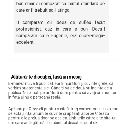
bun chiar si comparat cu inaltul standard pe
care ar fi trebuit sa-l atinga.
Il comparam cu ideea de sufleu facut
profesionist, caz in care e bun. Daca-l
comparam cu o Eugenie, era super-mega-
excelent.
Alătură-te discuției, lasă un mesaj
E-mail-ul nu va fi publicat. Fără înjurături și cuvinte grele, că
vorbim prietenește aici. Gândiți-vă de două ori înainte de a
publica. Nu o luați pe arătură doar pentru că aveți un monitor
în față și nu o persoană reală.
Apăsați pe
Citează
pentru a cita întreg comentariul cuiva sau
selectați întâi anumite cuvinte și apăsați apoi pe Citează
pentru a le prelua doar pe acelea. Link-urile către alte site-uri,
dar care au legătură cu subiectul discuției, sunt ok.