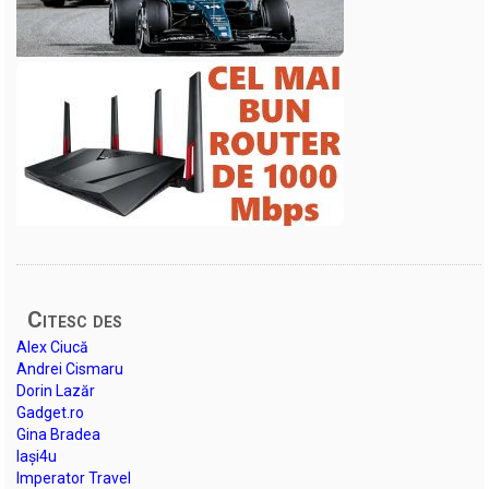
Citesc des
Alex Ciucă
Andrei Cismaru
Dorin Lazăr
Gadget.ro
Gina Bradea
Iași4u
Imperator Travel