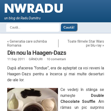
un blog de Radu Dumitru
«
Generatia care schimba
Toate filmele Star Wars
Romania
pe blu-ray
»
Din nou la Haagen-Dazs
11 Sep 2011 ·
GÂNDURI
·
10 comentarii
După afacerea “fondue”, era de aşteptat ca voi reveni la
Haagen-Dazs pentru a încerca şi mai multe deserturi
de-ale lor.
Ce vedeţi în stânga se
numeşte
Double
Chocolate Souffle
. Am
rămas un pic surprins