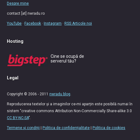
Despre mine
contact [at] nwradu.ro
YouTube
·
Facebook
·
Instagram
·
RSS Articole noi
Hosting
Cine se ocupă de
serverul tău?
Legal
Copyright © 2006 - 2011
nwradu blog
.
Reproducerea textelor și a imaginilor ce-mi aparțin este posibilă numai în
sistem "creative commons Attribution Non-Commercially Share-alike 3.0
CC BY-NC-SA
".
Termene și condiții
|
Politica de confidențialitate
|
Politica de cookies