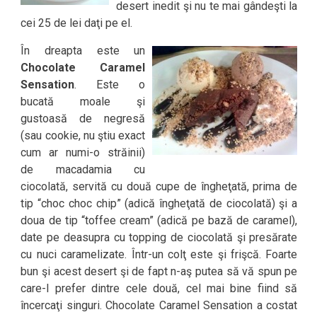
desert inedit şi nu te mai gândeşti la
cei 25 de lei daţi pe el.
În dreapta este un
Chocolate Caramel
Sensation
. Este o
bucată moale şi
gustoasă de negresă
(sau cookie, nu ştiu exact
cum ar numi-o străinii)
de macadamia cu
ciocolată, servită cu două cupe de îngheţată, prima de
tip “choc choc chip” (adică îngheţată de ciocolată) şi a
doua de tip “toffee cream” (adică pe bază de caramel),
date pe deasupra cu topping de ciocolată şi presărate
cu nuci caramelizate. Într-un colţ este şi frişcă. Foarte
bun şi acest desert şi de fapt n-aş putea să vă spun pe
care-l prefer dintre cele două, cel mai bine fiind să
încercaţi singuri. Chocolate Caramel Sensation a costat