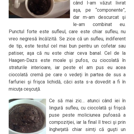
când l-am văzut livrat
aşa, pe “componente”,
dar m-am descurcat şi
le-am combinat eu.
Punctul forte este sufleul, care este chiar sufleu, nu
vreo negresă încălzită. Se zice că un sufleu, indiferent
de tip, este testul cel mai bun pentru un cofetar sau
patiser, aşa că nu este chiar ceva banal. Cel de la
Haagen-Dazs este moale şi pufos, cu ciocolată în
straturile interioare, iar peste el am pus eu acea
ciocolată cremă pe care o vedeţi în partea de sus a
farfuriei şi frişca lichidă, căci asta s-a dovedit a fi în
micuţa ceşcuţă.
Ce să mai zic… atunci când iei în
lingură sufleu, cu ciocolată şi frişcă
puse peste moliciunea pufoasă a
compoziţiei, iar la final îl treci şi prin
îngheţată chiar simţi că guşti un