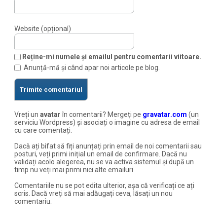
Website (opțional)
Reține-mi numele și emailul pentru comentarii viitoare.
Anunță-mă și când apar noi articole pe blog.
Vreți un
avatar
în comentarii? Mergeți pe
gravatar.com
(un
serviciu Wordpress) și asociați o imagine cu adresa de email
cu care comentați.
Dacă ați bifat să fiți anunțați prin email de noi comentarii sau
posturi, veți primi inițial un email de confirmare. Dacă nu
validați acolo alegerea, nu se va activa sistemul și după un
timp nu veți mai primi nici alte emailuri
Comentariile nu se pot edita ulterior, așa că verificați ce ați
scris. Dacă vreți să mai adăugați ceva, lăsați un nou
comentariu.