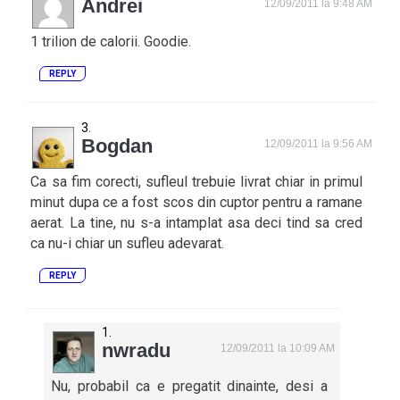
Andrei
12/09/2011 la 9:48 AM
1 trilion de calorii. Goodie.
REPLY
Bogdan
12/09/2011 la 9:56 AM
Ca sa fim corecti, sufleul trebuie livrat chiar in primul
minut dupa ce a fost scos din cuptor pentru a ramane
aerat. La tine, nu s-a intamplat asa deci tind sa cred
ca nu-i chiar un sufleu adevarat.
REPLY
nwradu
12/09/2011 la 10:09 AM
Nu, probabil ca e pregatit dinainte, desi a