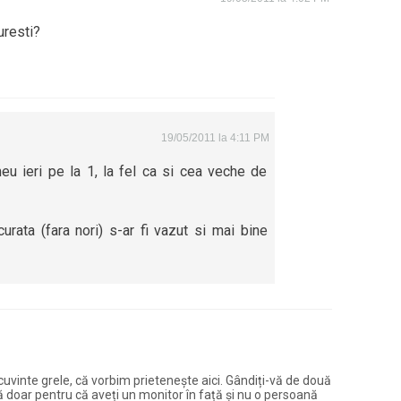
uresti?
19/05/2011 la 4:11 PM
eu ieri pe la 1, la fel ca si cea veche de
urata (fara nori) s-ar fi vazut si mai bine
și cuvinte grele, că vorbim prietenește aici. Gândiți-vă de două
ură doar pentru că aveți un monitor în față și nu o persoană