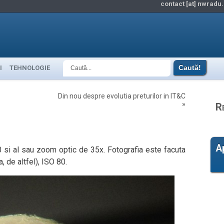
contact [at] nwradu.
I
TEHNOLOGIE
Din nou despre evolutia preturilor in IT&C
»
R
A
 si al sau zoom optic de 35x. Fotografia este facuta
 de altfel), ISO 80.