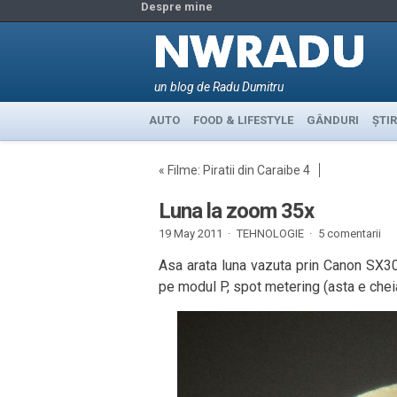
Despre mine
un blog de Radu Dumitru
AUTO
FOOD & LIFESTYLE
GÂNDURI
ȘTIR
«
Filme: Piratii din Caraibe 4
Luna la zoom 35x
19 May 2011 ·
TEHNOLOGIE
·
5 comentarii
Asa arata luna vazuta prin Canon SX30
pe modul P, spot metering (asta e cheia,