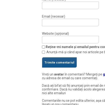
Email (necesar)
Website (opțional)
Reține-mi numele și emailul pentru com
Anunță-mă și când apar noi articole pe 
Vreți un
avatar
în comentarii? Mergeți pe
g
cu adresa de email cu care comentați.
Dacă ați bifat să fiți anunțați prin email de 
confirmare. Dacă nu validați acolo alegerea
nici alte emailuri
Comentariile nu se pot edita ulterior, așa că
lăsați un nou comentariu.