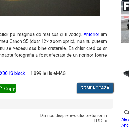
 click pe imaginea de mai sus și îl vedeți.
Anterior
am
iul meu Canon S5 (doar 12x zoom optic), insa nu puteam
 nu se vedeau asa bine craterele. Ba chiar cred ca ar
 noapte fotografia a fost afectata de un norisor foarte
X30 IS black
– 1.899 lei la eMAG.
COMENTEAZĂ
Ci
Din nou despre evolutia preturilor in
Alex
IT&C
»
And