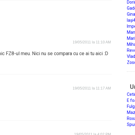
Dori
Gad
Gin
Iași
Impe
Man
Mari
19/05/2011 la 11:10 AM
Miha
Rev
c FZ8-ul meu. Nici nu se compara cu ce ai tu aici :D
Vla
Zos
U
19/05/2011 la 11:17 AM
Ceti
E fo
Fulg
Mazi
Roxa
Spu
19/05/2011 la 4:02 PM