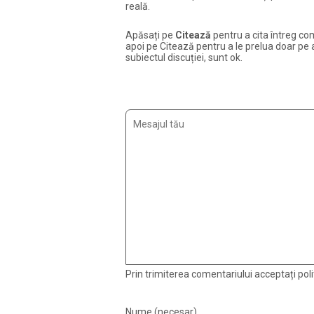
reală.
Apăsați pe
Citează
pentru a cita întreg com
apoi pe Citează pentru a le prelua doar pe ac
subiectul discuției, sunt ok.
Prin trimiterea comentariului acceptați polit
Nume (necesar)