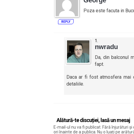
George
Poza este facuta in Buc
REPLY
nwradu
Da, din balconul m
fapt.
Daca ar fi fost atmosfera mai c
detaliile.
Alătură-te discuției, lasă un mesaj
E-mail-ul nu va fi publicat. Fără înjurături 
ori înainte de a publica. Nu o luați pe arăt