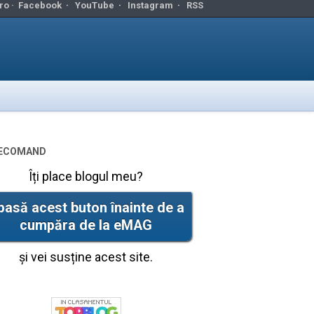
ro ·
Facebook
·
YouTube
·
Instagram
·
RSS
ecomand
Îți place blogul meu?
pasă acest buton înainte de a
cumpăra de la eMAG
și vei susține acest site.