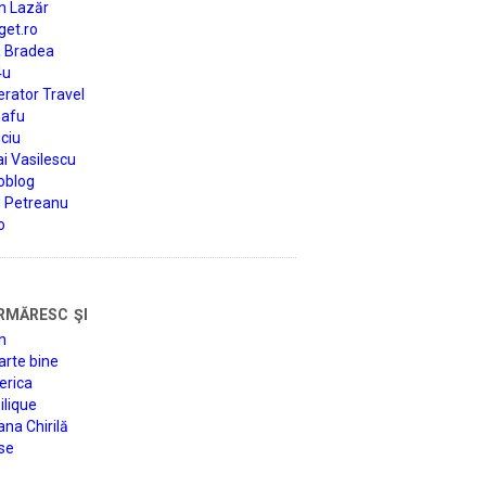
n Lazăr
get.ro
a Bradea
4u
rator Travel
afu
ciu
i Vasilescu
oblog
d Petreanu
o
rmăresc şi
n
arte bine
erica
lique
na Chirilă
se