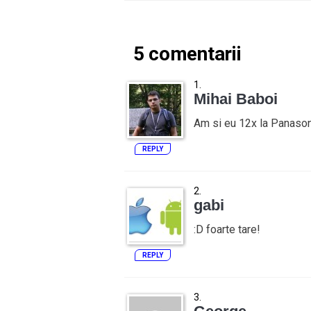
5 comentarii
Mihai Baboi
Am si eu 12x la Panasoni
REPLY
gabi
:D foarte tare!
REPLY