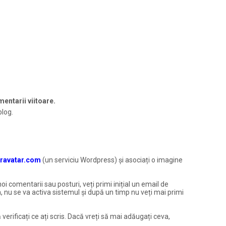
entarii viitoare.
blog.
ravatar.com
(un serviciu Wordpress) și asociați o imagine
noi comentarii sau posturi, veți primi inițial un email de
, nu se va activa sistemul și după un timp nu veți mai primi
 verificați ce ați scris. Dacă vreți să mai adăugați ceva,