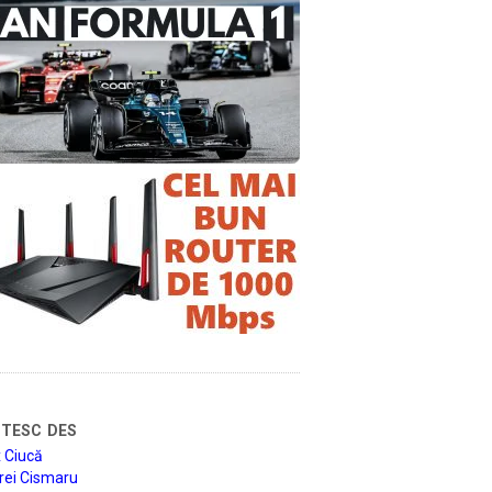
tesc des
 Ciucă
rei Cismaru