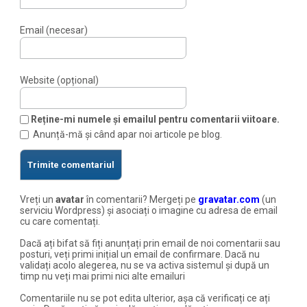
Email (necesar)
Website (opțional)
Reține-mi numele și emailul pentru comentarii viitoare.
Anunță-mă și când apar noi articole pe blog.
Vreți un
avatar
în comentarii? Mergeți pe
gravatar.com
(un
serviciu Wordpress) și asociați o imagine cu adresa de email
cu care comentați.
Dacă ați bifat să fiți anunțați prin email de noi comentarii sau
posturi, veți primi inițial un email de confirmare. Dacă nu
validați acolo alegerea, nu se va activa sistemul și după un
timp nu veți mai primi nici alte emailuri
Comentariile nu se pot edita ulterior, așa că verificați ce ați