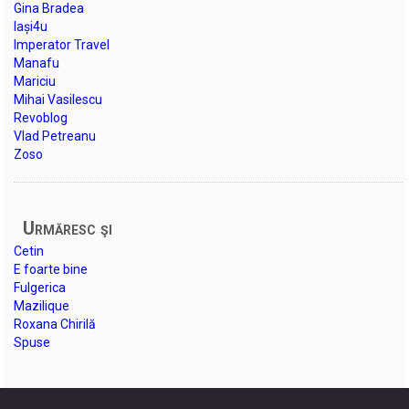
Gina Bradea
Iași4u
Imperator Travel
Manafu
Mariciu
Mihai Vasilescu
Revoblog
Vlad Petreanu
Zoso
Urmăresc şi
Cetin
E foarte bine
Fulgerica
Mazilique
Roxana Chirilă
Spuse