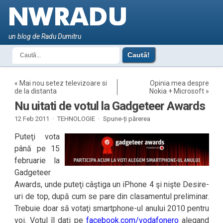
un blog de Radu Dumitru
«
Mai nou setez televizoare si
Opinia mea despre
de la distanta
Nokia + Microsoft
»
Nu uitati de votul la Gadgeteer Awards
12 Feb 2011 ·
TEHNOLOGIE
·
Spune-ți părerea
Puteţi vota
până pe 15
februarie la
Gadgeteer
Awards, unde puteţi câştiga un iPhone 4 şi nişte Desire-
uri de top, după cum se pare din clasamentul preliminar.
Trebuie doar să votaţi smartphone-ul anului 2010 pentru
voi. Votul îl daţi pe
facebook.com/vodafonero
alegand