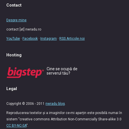
Contact
Despre mine
contact [at] nwradu.ro
YouTube
·
Facebook
·
Instagram
·
RSS Articole noi
Hosting
Cine se ocupă de
serverul tău?
Legal
Copyright © 2006 - 2011
nwradu blog
.
Reproducerea textelor și a imaginilor ce-mi aparțin este posibilă numai în
sistem "creative commons Attribution Non-Commercially Share-alike 3.0
CC BY-NC-SA
".