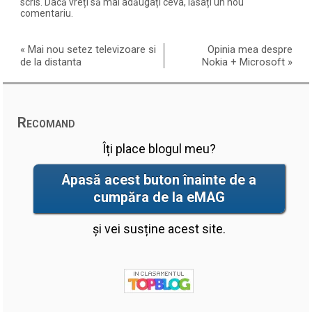
scris. Dacă vreți să mai adăugați ceva, lăsați un nou
comentariu.
«
Mai nou setez televizoare si
Opinia mea despre
de la distanta
Nokia + Microsoft
»
Recomand
Îți place blogul meu?
Apasă acest buton înainte de a
cumpăra de la eMAG
și vei susține acest site.