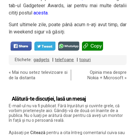
tab-ul Gadgeteer Awards, iar pentru mai multe detalii
citiţi postul
acesta
.
Sunt ultimele zile, poate până acum n-aţi avut timp, dar
în weekend sigur vă găsiţi.
Etichete:
gadgets
telefoane
topuri
|
|
«
Mai nou setez televizoare si
Opinia mea despre
de la distanta
Nokia + Microsoft
»
Alătură-te discuției, lasă un mesaj
E-mail-ul nu va fi publicat. Fără înjurături și cuvinte grele, că
vorbim prietenește aici. Gândiți-vă de două ori înainte de a
publica. Nu o luați pe arătură doar pentru că aveți un monitor
în față și nu o persoană reală.
Apăsați pe
Citează
pentru a cita întreg comentariul cuiva sau