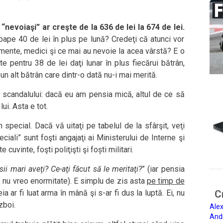
“nevoiaşi” ar creşte de la 636 de lei la 674 de lei.
oape 40 de lei în plus pe lună? Credeţi că atunci vor
mente, medici şi ce mai au nevoie la acea vârstă? E o
e pentru 38 de lei daţi lunar în plus fiecărui bătrân,
un alt bătrân care dintr-o dată nu-i mai merită.
 scandalului: dacă eu am pensia mică, altul de ce să
ui. Asta e tot.
n special. Dacă vă uitaţi pe tabelul de la sfârşit, veţi
iali” sunt foşti angajaţi ai Ministerului de Interne şi
 cuvinte, foşti poliţişti şi foști militari.
ii mari aveţi? Ce-aţi făcut să le meritaţi?
” (iar pensia
, nu vreo enormitate). E simplu de zis asta
pe timp de
a ar fi luat arma în mână şi s-ar fi dus la luptă. Ei, nu
Ci
zboi.
Alex
And