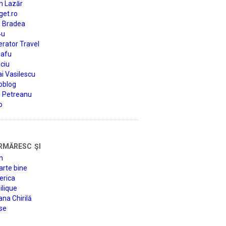
n Lazăr
get.ro
a Bradea
4u
rator Travel
afu
ciu
i Vasilescu
oblog
d Petreanu
o
rmăresc şi
n
arte bine
erica
lique
na Chirilă
se