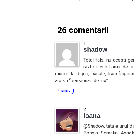
26 comentarii
shadow
Total fals…nu acesti gen
razboi…ci tot omul de rin
muncit la diguri, canale, transfagara
acesti “pensionari de lux”
REPLY
ioana
@Shadow, tata e unul din
Bosnia, Somalia, Angola