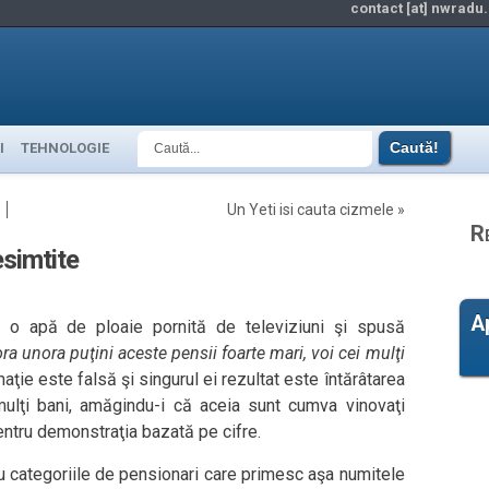
contact [at] nwradu.
I
TEHNOLOGIE
Un Yeti isi cauta cizmele
»
R
esimtite
A
r o apă de ploaie pornită de televiziuni şi spusă
a unora puţini aceste pensii foarte mari, voi cei mulţi
maţie este falsă şi singurul ei rezultat este întărâtarea
mulţi bani, amăgindu-i că aceia sunt cumva vinovaţi
 pentru demonstraţia bazată pe cifre.
cu categoriile de pensionari care primesc aşa numitele