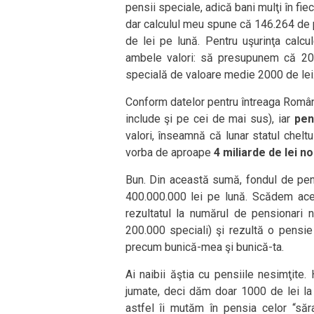
pensii speciale, adică bani mulţi în fiec
dar calculul meu spune că 146.264 de
de lei pe lună. Pentru uşurinţa calc
ambele valori: să presupunem că 200
specială de valoare medie 2000 de lei
Conform datelor pentru întreaga Român
include şi pe cei de mai sus), iar
pen
valori, înseamnă că lunar statul cheltu
vorba de aproape
4 miliarde de lei no
Bun. Din această sumă, fondul de pen
400.000.000 lei pe lună. Scădem acea
rezultatul la numărul de pensionari
200.000 speciali) şi rezultă o pens
precum bunică-mea şi bunică-ta.
Ai naibii ăştia cu pensiile nesimţite
jumate, deci dăm doar 1000 de lei l
astfel îi mutăm în pensia celor “săra