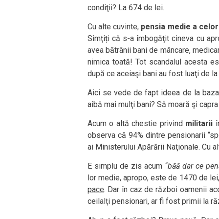
condiţii? La 674 de lei.
Cu alte cuvinte,
pensia medie a celor 
Simţiți că s-a îmbogăţit cineva cu apr
avea bătrânii bani de mâncare, medica
nimica toată! Tot scandalul acesta est
după ce aceiaşi bani au fost luaţi de la 
Aici se vede de fapt ideea de la baza
aibă mai mulţi bani? Să moară şi capra l
Acum o altă chestie privind
militarii
î
observa că 94% dintre pensionarii “spec
ai Ministerului Apărării Naţionale. Cu alte
E simplu de zis acum “
băă dar ce pens
lor medie, apropo, este de 1470 de lei
pace
. Dar în caz de război oamenii acei
ceilalţi pensionari, ar fi fost primii la ră