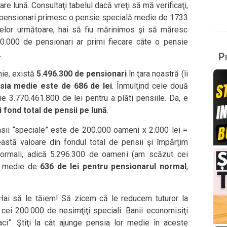
are lună. Consultaţi tabelul dacă vreţi să mă verificaţi,
 pensionari primesc o pensie specială medie de 1733
ulelor următoare, hai să fiu mărinimos şi să măresc
.000 de pensionari ar primi fiecare câte o pensie
.
Pr
ie, există
5.496.300 de pensionari
în ţara noastră (îi
sia medie este de 686 de lei
. Înmulţind cele două
ie 3.770.461.800 de lei pentru a plăti pensiile. Da, e
i fond total de pensii pe lună
.
sii “speciale” este de 200.000 oameni x 2.000 lei =
stă valoare din fondul total de pensii şi împărţim
 normali, adică 5.296.300 de oameni (am scăzut cei
ie medie de
636 de lei pentru pensionarul normal
,
. Hai să le tăiem! Să zicem că le reducem tuturor la
a cei 200.000 de
nesimţiţi
speciali. Banii economisiţi
ci”. Ştiţi la cât ajunge pensia lor medie în aceste