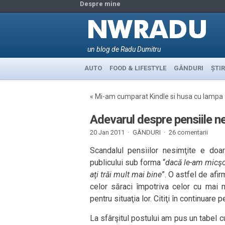
Despre mine
un blog de Radu Dumitru
AUTO
FOOD & LIFESTYLE
GÂNDURI
ȘTIR
«
Mi-am cumparat Kindle si husa cu lampa
Adevarul despre pensiile n
20 Jan 2011 ·
GÂNDURI
·
26 comentarii
Scandalul pensiilor nesimţite e doa
publicului sub forma “
dacă le-am micşor
aţi trăi mult mai bine
”. O astfel de afir
celor săraci împotriva celor cu mai 
pentru situaţia lor. Citiţi în continuare
La sfârşitul postului am pus un tabel 