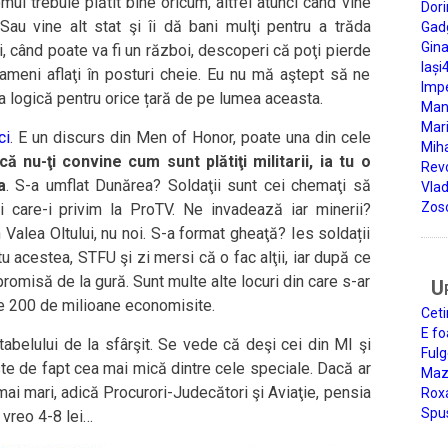
ul trebuie plătit bine oricum, altfel atunci când vine
Dori
 Sau vine alt stat şi îi dă bani mulţi pentru a trăda
Gad
Gin
i, când poate va fi un război, descoperi că poţi pierde
Iași
 oameni aflaţi în posturi cheie. Eu nu mă aştept să ne
Impe
a logică pentru orice țară de pe lumea aceasta.
Man
Mari
ci
. E un discurs din Men of Honor, poate una din cele
Miha
că nu-ţi convine cum sunt plătiţi militarii, ia tu o
Rev
a
. S-a umflat Dunărea? Soldaţii sunt cei chemaţi să
Vla
Zos
i care-i privim la ProTV. Ne invadează iar minerii?
Valea Oltului, nu noi. S-a format gheaţă? Ies soldații
u acestea, STFU şi zi mersi că o fac alţii, iar după ce
promisă de la gură. Sunt multe alte locuri din care s-ar
U
le 200 de milioane economisite.
Ceti
E fo
tabelului de la sfârşit. Se vede că deşi cei din MI şi
Fulg
te de fapt cea mai mică dintre cele speciale. Dacă ar
Mazi
 mai mari, adică Procurori-Judecători şi Aviaţie, pensia
Roxa
Spu
 vreo 4-8 lei…