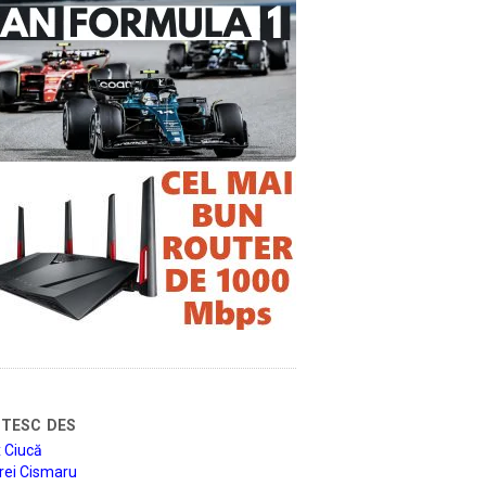
tesc des
 Ciucă
rei Cismaru