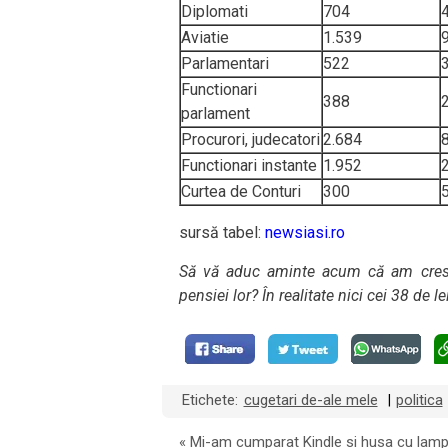
Diplomati
704
Aviatie
1.539
Parlamentari
522
Functionari
388
parlament
Procurori, judecatori
2.684
Functionari instante
1.952
Curtea de Conturi
300
sursă tabel:
newsiasi.ro
Să vă aduc aminte acum că am crescu
pensiei lor? În realitate nici cei 38 de le
Etichete:
cugetari de-ale mele
politica
|
«
Mi-am cumparat Kindle si husa cu lam