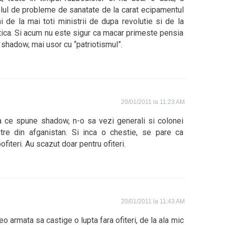
felul de probleme de sanatate de la carat ecipamentul
 de la mai toti ministrii de dupa revolutie si de la
itica. Si acum nu este sigur ca macar primeste pensia
shadow, mai usor cu “patriotismul”.
20/01/2011 la 11:23 AM
a ce spune shadow, n-o sa vezi generali si colonei
stre din afganistan. Si inca o chestie, se pare ca
fiteri. Au scazut doar pentru ofiteri.
20/01/2011 la 11:43 AM
 armata sa castige o lupta fara ofiteri, de la ala mic