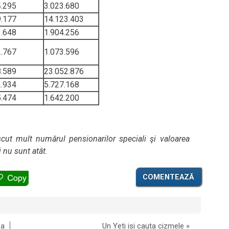
4.295
3.023.680
9.177
14.123.403
3.648
1.904.256
2.767
1.073.596
8.589
23.052.876
2.934
5.727.168
5.474
1.642.200
t mult numărul pensionarilor speciali şi valoarea
i nu sunt atât.
COMENTEAZĂ
pa
Un Yeti isi cauta cizmele
»