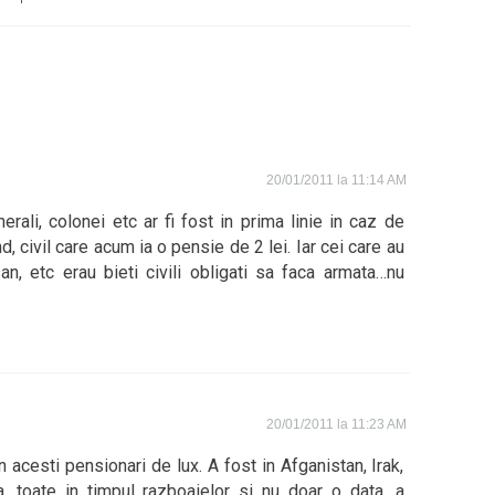
20/01/2011 la 11:14 AM
erali, colonei etc ar fi fost in prima linie in caz de
d, civil care acum ia o pensie de 2 lei. Iar cei care au
san, etc erau bieti civili obligati sa faca armata…nu
20/01/2011 la 11:23 AM
 acesti pensionari de lux. A fost in Afganistan, Irak,
, toate in timpul razboaielor si nu doar o data, a