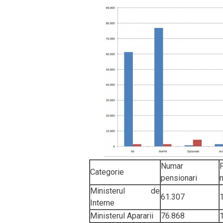
Numar
Categorie
pensionari
Ministerul de
61.307
Interne
Ministerul Apararii
76.868