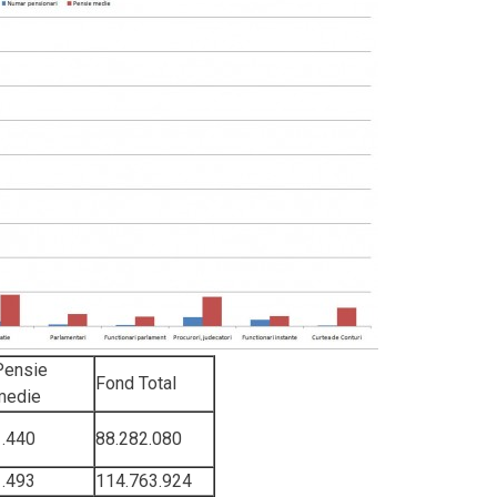
Pensie
Fond Total
medie
1.440
88.282.080
1.493
114.763.924