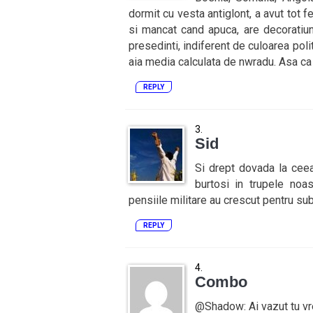
dormit cu vesta antiglont, a avut tot 
si mancat cand apuca, are decoratiuni
presedinti, indiferent de culoarea pol
aia media calculata de nwradu. Asa ca 
REPLY
Sid
Si drept dovada la cee
burtosi in trupele noa
pensiile militare au crescut pentru subo
REPLY
Combo
@Shadow: Ai vazut tu vreo