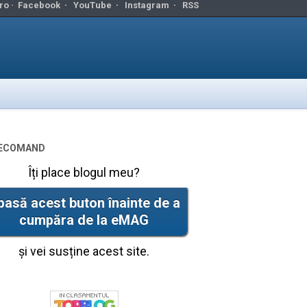
ro ·
Facebook
·
YouTube
·
Instagram
·
RSS
ecomand
Îți place blogul meu?
pasă acest buton înainte de a
cumpăra de la eMAG
și vei susține acest site.