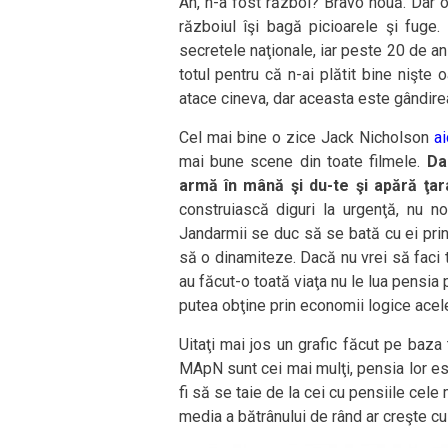
Ah, n-a fost război? Bravo nouă. Dar om
războiul îşi bagă picioarele şi fuge.
secretele naţionale, iar peste 20 de an
totul pentru că n-ai plătit bine nişte
atace cineva, dar aceasta este gândire
Cel mai bine o zice Jack Nicholson
ai
mai bune scene din toate filmele.
Da
armă în mână şi du-te şi apără ţar
construiască diguri la urgenţă, nu no
Jandarmii se duc să se bată cu ei prin 
să o dinamiteze. Dacă nu vrei să faci t
au făcut-o toată viaţa nu le lua pensia 
putea obţine prin economii logice ace
Uitaţi mai jos un grafic făcut pe baza 
MApN sunt cei mai mulţi, pensia lor es
fi să se taie de la cei cu pensiile cele
media a bătrânului de rând ar creşte cu