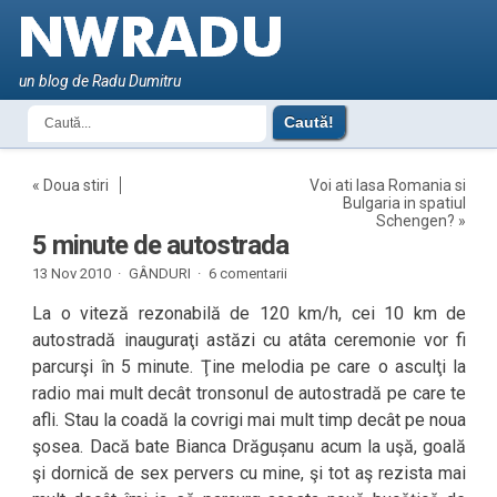
un blog de Radu Dumitru
«
Doua stiri
Voi ati lasa Romania si
Bulgaria in spatiul
Schengen?
»
5 minute de autostrada
13 Nov 2010 ·
GÂNDURI
·
6 comentarii
La o viteză rezonabilă de 120 km/h, cei 10 km de
autostradă inauguraţi astăzi cu atâta ceremonie vor fi
parcurşi în 5 minute. Ţine melodia pe care o asculţi la
radio mai mult decât tronsonul de autostradă pe care te
afli. Stau la coadă la covrigi mai mult timp decât pe noua
şosea. Dacă bate Bianca Drăgușanu acum la uşă, goală
şi dornică de sex pervers cu mine, şi tot aş rezista mai