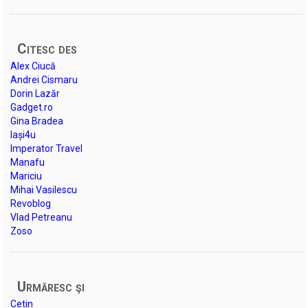
Citesc des
Alex Ciucă
Andrei Cismaru
Dorin Lazăr
Gadget.ro
Gina Bradea
Iași4u
Imperator Travel
Manafu
Mariciu
Mihai Vasilescu
Revoblog
Vlad Petreanu
Zoso
Urmăresc şi
Cetin