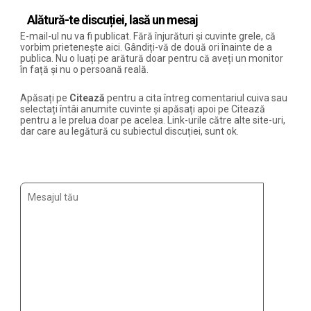
Alătură-te discuției, lasă un mesaj
E-mail-ul nu va fi publicat. Fără înjurături și cuvinte grele, că
vorbim prietenește aici. Gândiți-vă de două ori înainte de a
publica. Nu o luați pe arătură doar pentru că aveți un monitor
în față și nu o persoană reală.
Apăsați pe
Citează
pentru a cita întreg comentariul cuiva sau
selectați întâi anumite cuvinte și apăsați apoi pe Citează
pentru a le prelua doar pe acelea. Link-urile către alte site-uri,
dar care au legătură cu subiectul discuției, sunt ok.