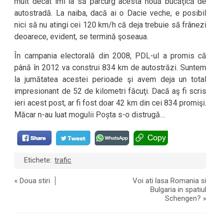
mult decât îmi ia să parcurg acesta nouă bucăţică de
autostradă. La naiba, dacă ai o Dacie veche, e posibil
nici să nu atingi cei 120 km/h că deja trebuie să frânezi
deoarece, evident, se termină şoseaua.
În campania electorală din 2008, PDL-ul a promis că
până în 2012 va construi 834 km de autostrăzi. Suntem
la jumătatea acestei perioade şi avem deja un total
impresionant de 52 de kilometri făcuţi. Dacă aş fi scris
ieri acest post, ar fi fost doar 42 km din cei 834 promişi.
Măcar n-au luat mogulii Poșta s-o distrugă…
Etichete:
trafic
«
Doua stiri
Voi ati lasa Romania si
Bulgaria in spatiul
Schengen?
»