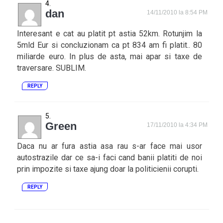
dan
14/11/2010 la 8:54 PM
Interesant e cat au platit pt astia 52km. Rotunjim la
5mld Eur si concluzionam ca pt 834 am fi platit.. 80
miliarde euro. In plus de asta, mai apar si taxe de
traversare. SUBLIM.
REPLY
Green
17/11/2010 la 4:34 PM
Daca nu ar fura astia asa rau s-ar face mai usor
autostrazile dar ce sa-i faci cand banii platiti de noi
prin impozite si taxe ajung doar la politicienii corupti.
REPLY