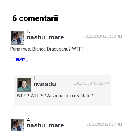
6 comentarii
nashu_mare
13/11/2010 la 12:13 PM
Pana mea, Bianca Dragusanu? WTF?
REPLY
nwradu
13/11/2010 la 3:20 PM
Wtf!?! WTF?!? Ai văzut-o în realitate?
nashu_mare
13/11/2010 la 3:37 PM