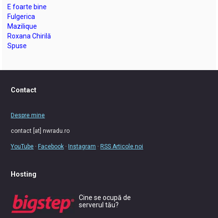
E foarte bine
Fulgerica
Mazilique
Roxana Chirilă
Spuse
Contact
Despre mine
contact [at] nwradu.ro
YouTube
·
Facebook
·
Instagram
·
RSS Articole noi
Hosting
Cine se ocupă de
serverul tău?