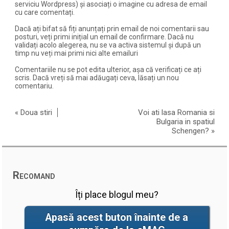
serviciu Wordpress) și asociați o imagine cu adresa de email
cu care comentați.
Dacă ați bifat să fiți anunțați prin email de noi comentarii sau
posturi, veți primi inițial un email de confirmare. Dacă nu
validați acolo alegerea, nu se va activa sistemul și după un
timp nu veți mai primi nici alte emailuri
Comentariile nu se pot edita ulterior, așa că verificați ce ați
scris. Dacă vreți să mai adăugați ceva, lăsați un nou
comentariu.
«
Doua stiri
Voi ati lasa Romania si
Bulgaria in spatiul
Schengen?
»
Recomand
Îți place blogul meu?
Apasă acest buton înainte de a