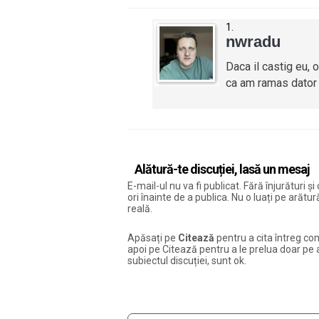
nwradu
Daca il castig eu, o
ca am ramas dator 
Alătură-te discuției, lasă un mesaj
E-mail-ul nu va fi publicat. Fără înjurături 
ori înainte de a publica. Nu o luați pe arăt
reală.
Apăsați pe
Citează
pentru a cita întreg com
apoi pe Citează pentru a le prelua doar pe ac
subiectul discuției, sunt ok.