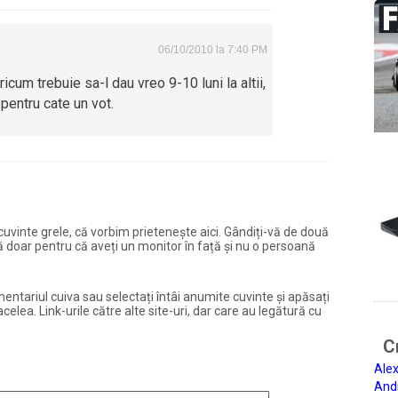
06/10/2010 la 7:40 PM
ricum trebuie sa-l dau vreo 9-10 luni la altii,
pentru cate un vot.
și cuvinte grele, că vorbim prietenește aici. Gândiți-vă de două
ură doar pentru că aveți un monitor în față și nu o persoană
entariul cuiva sau selectați întâi anumite cuvinte și apăsați
elea. Link-urile către alte site-uri, dar care au legătură cu
Ci
Alex
And