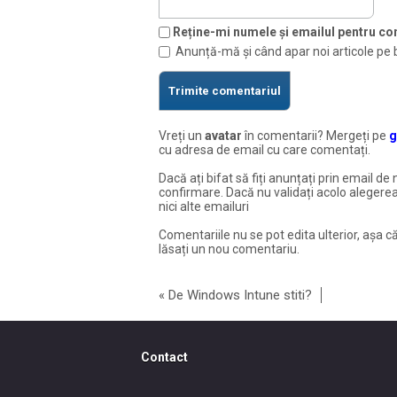
Reține-mi numele și emailul pentru com
Anunță-mă și când apar noi articole pe 
Vreți un
avatar
în comentarii? Mergeți pe
g
cu adresa de email cu care comentați.
Dacă ați bifat să fiți anunțați prin email de 
confirmare. Dacă nu validați acolo alegerea
nici alte emailuri
Comentariile nu se pot edita ulterior, așa că
lăsați un nou comentariu.
«
De Windows Intune stiti?
Contact