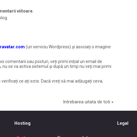
entarii viitoare.
blog.
ravatar.com
(un serviciu Wordpress) și asociați o imagine
noi comentarii sau posturi, veți primi inițial un email de
, nu se va activa sistemul și după un timp nu veți mai primi
 verificați ce ați scris. Dacă vreți să mai adăugați ceva,
Intrebarea uitata de toti
»
Hosting
Legal