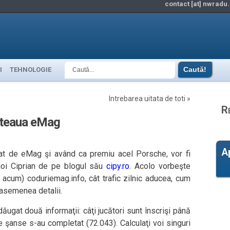
contact [at] nwradu.
I
TEHNOLOGIE
Intrebarea uitata de toti
»
R
Reteaua eMag
A
iţiat de eMag şi având ca premiu acel Porsche, vor fi
agoi Ciprian de pe blogul său
cipy.ro
. Acolo vorbeşte
 acum) coduriemag.info, cât trafic zilnic aducea, cum
 asemenea detalii.
dăugat două informaţii: câţi jucători sunt înscrişi până
 şanse s-au completat (72.043). Calculaţi voi singuri