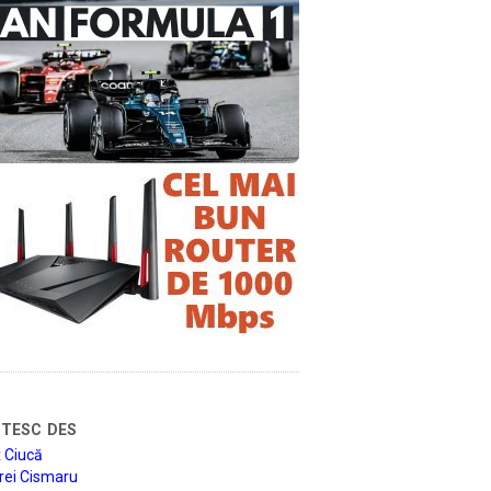
tesc des
 Ciucă
rei Cismaru