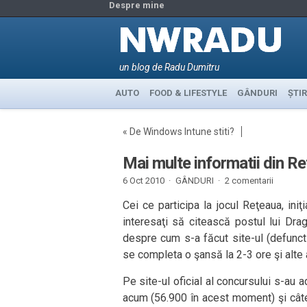
Despre mine
un blog de Radu Dumitru
AUTO
FOOD & LIFESTYLE
GÂNDURI
ȘTIR
«
De Windows Intune stiti?
Mai multe informatii din 
6 Oct 2010 ·
GÂNDURI
·
2 comentarii
Cei ce participa la jocul Reţeaua, in
interesaţi să citească postul lui Dr
despre cum s-a făcut site-ul (defunct
se completa o şansă la 2-3 ore şi alte
Pe site-ul oficial al concursului s-au a
acum (56.900 în acest moment) şi câte