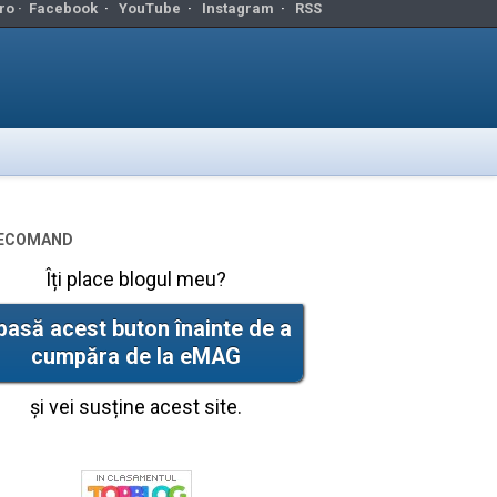
ro ·
Facebook
·
YouTube
·
Instagram
·
RSS
ecomand
Îți place blogul meu?
pasă acest buton înainte de a
cumpăra de la eMAG
și vei susține acest site.