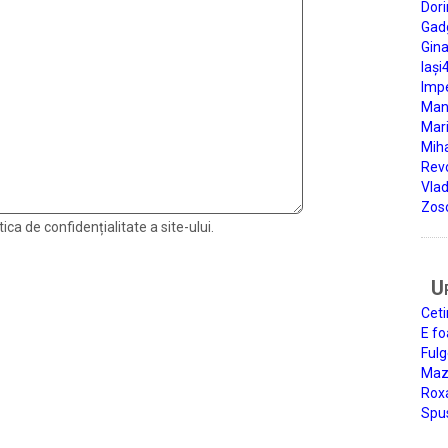
Dori
Gad
Gin
Iași
Impe
Man
Mari
Miha
Rev
Vla
Zos
ica de confidențialitate a site-ului.
U
Ceti
E fo
Fulg
Mazi
Roxa
Spu