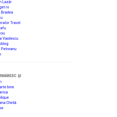
n Lazăr
get.ro
a Bradea
4u
rator Travel
afu
ciu
i Vasilescu
oblog
d Petreanu
o
rmăresc şi
n
arte bine
erica
lique
na Chirilă
se