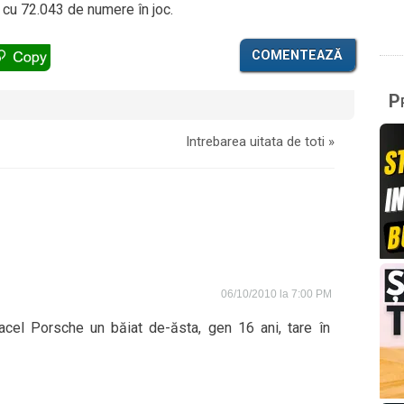
 cu 72.043 de numere în joc.
COMENTEAZĂ
Pr
Intrebarea uitata de toti
»
06/10/2010 la 7:00 PM
acel Porsche un băiat de-ăsta, gen 16 ani, tare în