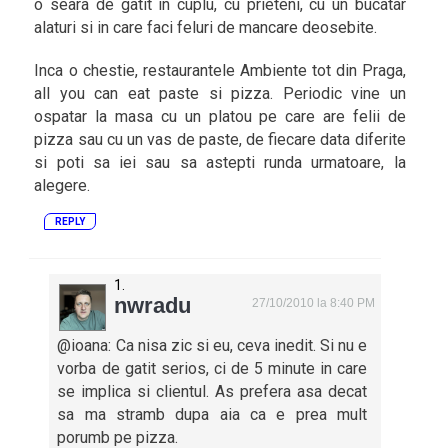
o seara de gatit in cuplu, cu prieteni, cu un bucatar
alaturi si in care faci feluri de mancare deosebite.
Inca o chestie, restaurantele Ambiente tot din Praga,
all you can eat paste si pizza. Periodic vine un
ospatar la masa cu un platou pe care are felii de
pizza sau cu un vas de paste, de fiecare data diferite
si poti sa iei sau sa astepti runda urmatoare, la
alegere.
REPLY
nwradu
27/10/2010 la 8:40 PM
@ioana: Ca nisa zic si eu, ceva inedit. Si nu e
vorba de gatit serios, ci de 5 minute in care
se implica si clientul. As prefera asa decat
sa ma stramb dupa aia ca e prea mult
porumb pe pizza.