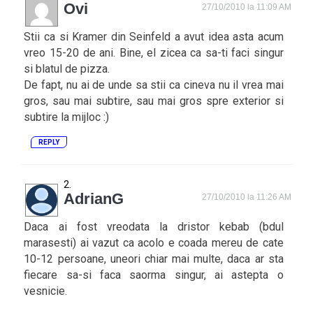
Ovi
27/10/2010 la 11:09 AM
Stii ca si Kramer din Seinfeld a avut idea asta acum
vreo 15-20 de ani. Bine, el zicea ca sa-ti faci singur
si blatul de pizza.
De fapt, nu ai de unde sa stii ca cineva nu il vrea mai
gros, sau mai subtire, sau mai gros spre exterior si
subtire la mijloc :)
REPLY
AdrianG
27/10/2010 la 11:26 AM
Daca ai fost vreodata la dristor kebab (bdul
marasesti) ai vazut ca acolo e coada mereu de cate
10-12 persoane, uneori chiar mai multe, daca ar sta
fiecare sa-si faca saorma singur, ai astepta o
vesnicie.