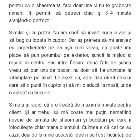
pentru că e shaorma ta, faci doar una şi nu te grăbeşte
nimeni, îţi permiţi să petreci chiar şi 3-4 minute
aranjând-o perfect.
Similar şi cu pizza. Nu am chef să învârt coca în aer şi
să bag cu lopata în cuptor. Dar aş prefera să-mi aranjez
eu ingredientele pe ea aşa cum vreau, că poate îmi
place să pun porumbul pe exterior, şuncă la mijloc şi
roşiile în centru. Sau între fiecare două felii de şuncă
vreau să pun una de bacon, nu doar să fie aruncate la
întâmplare pe aluat. Le aşez eu, apoi dau ok-ul omului
care să o pună în cuptor şi să mi-o aducă la masă, unde
o aştept cu bucurie.
Simplu şi rapid, că e o treabă de maxim 5 minute pentru
client. Şi ar trebui să mă coste mai puţin, nemafiind
nevoie de armata de shaormari şi bucătari pe care îi
înlocuieşte chiar mâna clientului. Culmea e că cei ce au
auzit deja de la mine această idee n-au fost încântaţi de