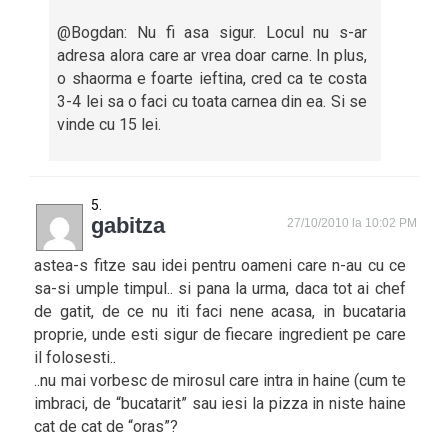
@Bogdan: Nu fi asa sigur. Locul nu s-ar
adresa alora care ar vrea doar carne. In plus,
o shaorma e foarte ieftina, cred ca te costa
3-4 lei sa o faci cu toata carnea din ea. Si se
vinde cu 15 lei.
gabitza
27/10/2010 la 10:02 PM
astea-s fitze sau idei pentru oameni care n-au cu ce
sa-si umple timpul.. si pana la urma, daca tot ai chef
de gatit, de ce nu iti faci nene acasa, in bucataria
proprie, unde esti sigur de fiecare ingredient pe care
il folosesti..
..nu mai vorbesc de mirosul care intra in haine (cum te
imbraci, de “bucatarit” sau iesi la pizza in niste haine
cat de cat de “oras”?