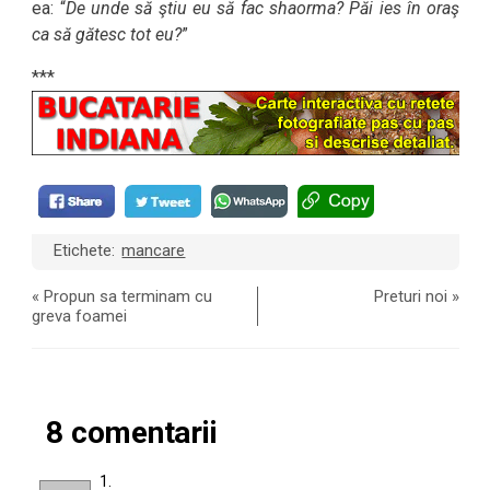
ea: “
De unde să ştiu eu să fac shaorma? Păi ies în oraş
ca să gătesc tot eu?
”
***
Etichete:
mancare
«
Propun sa terminam cu
Preturi noi
»
greva foamei
8 comentarii