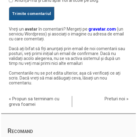
Anunță-mă și când apar noi articole pe blog.
Vreți un
avatar
în comentarii? Mergeți pe
gravatar.com
(un
serviciu Wordpress) și asociați o imagine cu adresa de email
cu care comentați.
Dacă ați bifat să fiți anunțați prin email de noi comentarii sau
posturi, veți primi inițial un email de confirmare. Dacă nu
validați acolo alegerea, nu se va activa sistemul și după un
timp nu veți mai primi nici alte emailuri
Comentariile nu se pot edita ulterior, așa că verificați ce ați
scris. Dacă vreți să mai adăugați ceva, lăsați un nou
comentariu.
«
Propun sa terminam cu
Preturi noi
»
greva foamei
Recomand