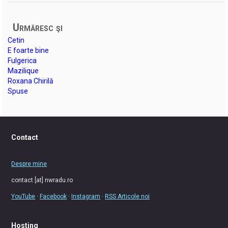
Urmăresc şi
Cetin
E foarte bine
Fulgerica
Mazilique
Roxana Chirilă
Spuse
Contact
Despre mine
contact [at] nwradu.ro
YouTube
·
Facebook
·
Instagram
·
RSS Articole noi
Hosting