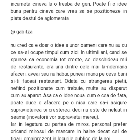
incumeta cineva la o treaba de gen. Poate fi o idee
buna pentru cineva care vrea sa se pozitioneze in
piata destul de aglomerata.
@ gabitza
nu cred ca e doar o idee a unor oameni care nu au cu
ce sa-si ocupe timpul cum zici. In ultimii ani, cand se
spunea ca economia tot creste, se deschideau mii
de restaurante, era una dintre cele mai la-ndemana
afaceri, aveai sau nu habar, puneai mana pe ceva bani
si-ti faceai restaurant. Odata cu strangerea pietii,
nefiind pozitionate cum trebuie, multe au disparut
cum au aparut. Asa ca o idee noua, cum e cea de fata,
poate duce o afacere pe o nisa care sa-i asigure
supravietuirea si cresterea, deci nu este de neluat in
seama (inovatorii vor supravietui mereu).
Iar in legatura cu partea de miros, personal prefer
oricand mirosul de mancare in haine decat cel de
tigari, omniprezent in locurile publice de la noi.