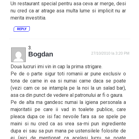
Un restaurant special pentru asa ceva ar merge, desi
nu cred ca ar atrage asa multa lume si implicit nu ar
merita investitia.
REPLY
Bogdan
27/10/2010 la 3:20 PM
Doua lucruri imi vin in cap la prima strigare.
Pe de o parte sigur toti romanii ar pune exclusiv o
tona de carne in ea si numai carne daca se poate
(vezi cam ce se intampla pe la noi la un salad bar),
asa ca din punct de vedere al patronului ar fi o gaura.
Pe de alta ma gandesc numai la igiena personala a
majoritatii pe care ii vad in toalete publice, care
pleaca dupa ce isi fac nevoile fara sa se spele pe
maini si nu cred ca as vrea sa-mi pun ingrediente
dupa ei sau sa pun mana pe ustensilele folosite de
ei (aici de mentionat ca acelasi lucru se poate