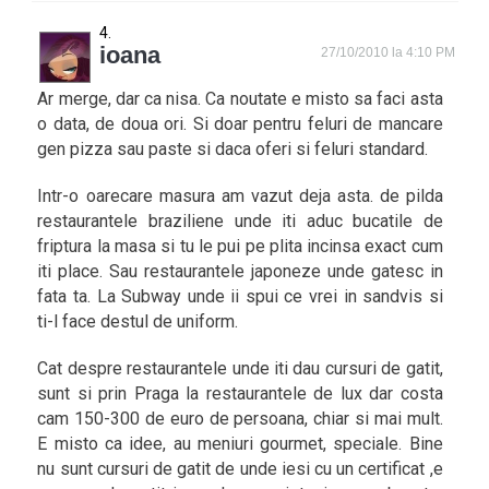
ioana
27/10/2010 la 4:10 PM
Ar merge, dar ca nisa. Ca noutate e misto sa faci asta
o data, de doua ori. Si doar pentru feluri de mancare
gen pizza sau paste si daca oferi si feluri standard.
Intr-o oarecare masura am vazut deja asta. de pilda
restaurantele braziliene unde iti aduc bucatile de
friptura la masa si tu le pui pe plita incinsa exact cum
iti place. Sau restaurantele japoneze unde gatesc in
fata ta. La Subway unde ii spui ce vrei in sandvis si
ti-l face destul de uniform.
Cat despre restaurantele unde iti dau cursuri de gatit,
sunt si prin Praga la restaurantele de lux dar costa
cam 150-300 de euro de persoana, chiar si mai mult.
E misto ca idee, au meniuri gourmet, speciale. Bine
nu sunt cursuri de gatit de unde iesi cu un certificat ,e