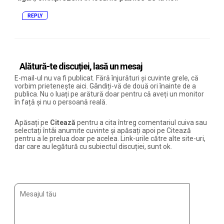
REPLY
Alătură-te discuției, lasă un mesaj
E-mail-ul nu va fi publicat. Fără înjurături și cuvinte grele, că
vorbim prietenește aici. Gândiți-vă de două ori înainte de a
publica. Nu o luați pe arătură doar pentru că aveți un monitor
în față și nu o persoană reală.
Apăsați pe
Citează
pentru a cita întreg comentariul cuiva sau
selectați întâi anumite cuvinte și apăsați apoi pe Citează
pentru a le prelua doar pe acelea. Link-urile către alte site-uri,
dar care au legătură cu subiectul discuției, sunt ok.