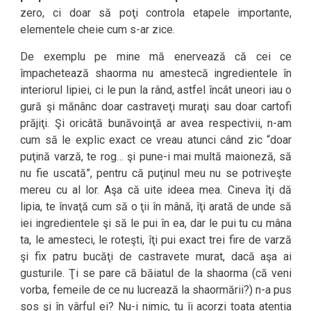
zero, ci doar să poţi controla etapele importante,
elementele cheie cum s-ar zice.
De exemplu pe mine mă enervează că cei ce
împachetează shaorma nu amestecă ingredientele în
interiorul lipiei, ci le pun la rând, astfel încât uneori iau o
gură şi mănânc doar castraveţi muraţi sau doar cartofi
prăjiţi. Şi oricâtă bunăvoinţă ar avea respectivii, n-am
cum să le explic exact ce vreau atunci când zic “doar
puţină varză, te rog… şi pune-i mai multă maioneză, să
nu fie uscată”, pentru că puţinul meu nu se potriveşte
mereu cu al lor. Aşa că uite ideea mea. Cineva îţi dă
lipia, te învaţă cum să o ţii în mână, îţi arată de unde să
iei ingredientele şi să le pui în ea, dar le pui tu cu mâna
ta, le amesteci, le roteşti, îţi pui exact trei fire de varză
şi fix patru bucăţi de castravete murat, dacă aşa ai
gusturile. Ţi se pare că băiatul de la shaorma (că veni
vorba, femeile de ce nu lucrează la shaormării?) n-a pus
sos şi în vârful ei? Nu-i nimic, tu îi acorzi toata atenția