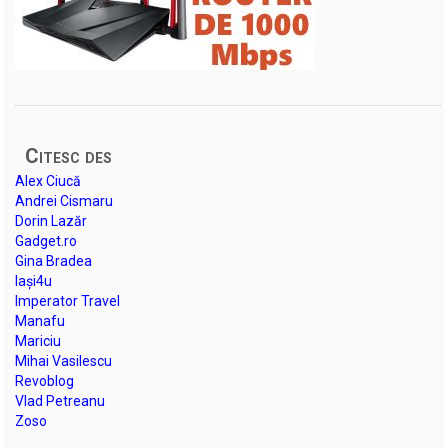
Citesc des
Alex Ciucă
Andrei Cismaru
Dorin Lazăr
Gadget.ro
Gina Bradea
Iași4u
Imperator Travel
Manafu
Mariciu
Mihai Vasilescu
Revoblog
Vlad Petreanu
Zoso