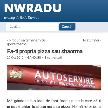
un blog de Radu Dumitru
«
Propun sa terminam cu
Preturi noi
»
greva foamei
Fa-ti propria pizza sau shaorma
27 Oct 2010 ·
GÂNDURI
·
8 comentarii
Mă gândesc la o idee de fast-food: un loc în care
să-ţi
prepari chiar tu shaorma sau pizza
. Nu mă refer de la