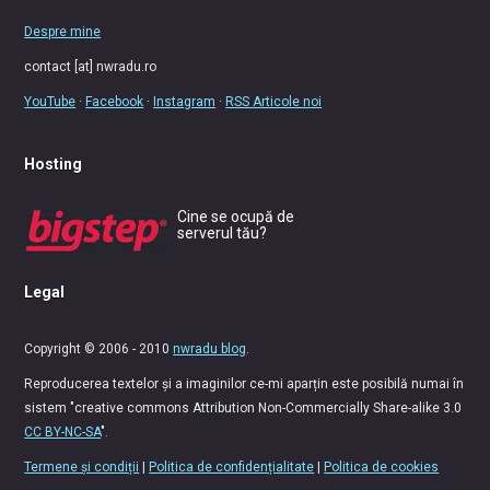
Despre mine
contact [at] nwradu.ro
YouTube
·
Facebook
·
Instagram
·
RSS Articole noi
Hosting
Cine se ocupă de
serverul tău?
Legal
Copyright © 2006 - 2010
nwradu blog
.
Reproducerea textelor și a imaginilor ce-mi aparțin este posibilă numai în
sistem "creative commons Attribution Non-Commercially Share-alike 3.0
CC BY-NC-SA
".
Termene și condiții
|
Politica de confidențialitate
|
Politica de cookies