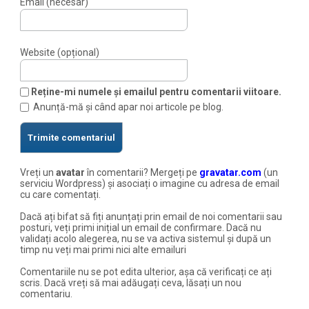
Email (necesar)
Website (opțional)
Reține-mi numele și emailul pentru comentarii viitoare.
Anunță-mă și când apar noi articole pe blog.
Vreți un
avatar
în comentarii? Mergeți pe
gravatar.com
(un
serviciu Wordpress) și asociați o imagine cu adresa de email
cu care comentați.
Dacă ați bifat să fiți anunțați prin email de noi comentarii sau
posturi, veți primi inițial un email de confirmare. Dacă nu
validați acolo alegerea, nu se va activa sistemul și după un
timp nu veți mai primi nici alte emailuri
Comentariile nu se pot edita ulterior, așa că verificați ce ați
scris. Dacă vreți să mai adăugați ceva, lăsați un nou
comentariu.