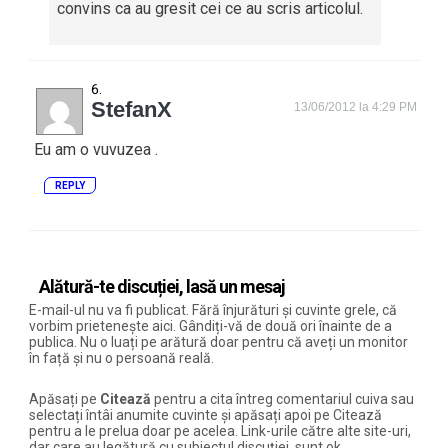
convins ca au gresit cei ce au scris articolul.
StefanX
13/06/2012 la 4:29 PM
Eu am o vuvuzea .
REPLY
Alătură-te discuției, lasă un mesaj
E-mail-ul nu va fi publicat. Fără înjurături și cuvinte grele, că
vorbim prietenește aici. Gândiți-vă de două ori înainte de a
publica. Nu o luați pe arătură doar pentru că aveți un monitor
în față și nu o persoană reală.
Apăsați pe
Citează
pentru a cita întreg comentariul cuiva sau
selectați întâi anumite cuvinte și apăsați apoi pe Citează
pentru a le prelua doar pe acelea. Link-urile către alte site-uri,
dar care au legătură cu subiectul discuției, sunt ok.