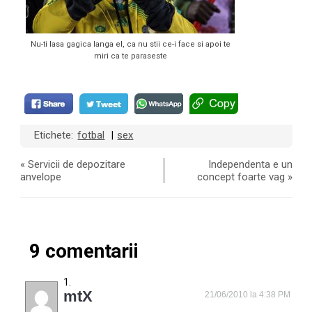
Nu-ti lasa gagica langa el, ca nu stii ce-i face si apoi te
miri ca te paraseste
Etichete:
fotbal
sex
|
«
Servicii de depozitare
Independenta e un
anvelope
concept foarte vag
»
9 comentarii
mtX
21/06/2010 la 4:38 PM