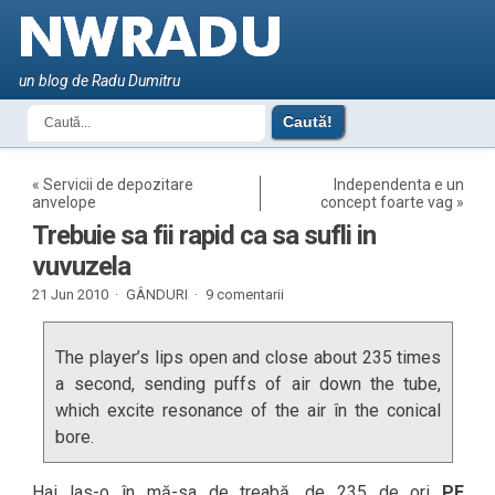
un blog de Radu Dumitru
«
Servicii de depozitare
Independenta e un
anvelope
concept foarte vag
»
Trebuie sa fii rapid ca sa sufli in
vuvuzela
21 Jun 2010 ·
GÂNDURI
·
9 comentarii
The player’s lips open and close about 235 times
a second, sending puffs of air down the tube,
which excite resonance of the air în the conical
bore.
Hai las-o în mă-sa de treabă, de 235 de ori
PE