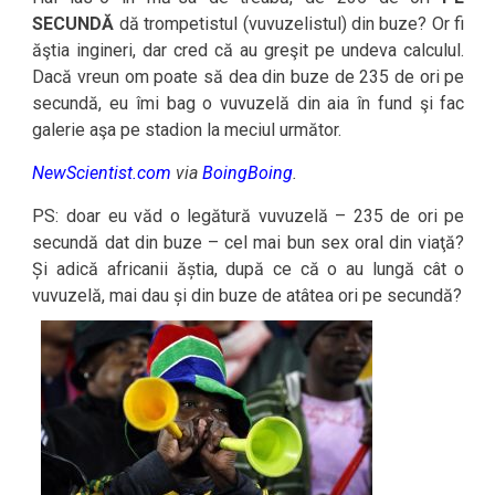
SECUNDĂ
dă trompetistul (vuvuzelistul) din buze? Or fi
ăştia ingineri, dar cred că au greşit pe undeva calculul.
Dacă vreun om poate să dea din buze de 235 de ori pe
secundă, eu îmi bag o vuvuzelă din aia în fund şi fac
galerie aşa pe stadion la meciul următor.
NewScientist.com
via
BoingBoing
.
PS: doar eu văd o legătură vuvuzelă – 235 de ori pe
secundă dat din buze – cel mai bun sex oral din viaţă?
Și adică africanii ăștia, după ce că o au lungă cât o
vuvuzelă, mai dau și din buze de atâtea ori pe secundă?