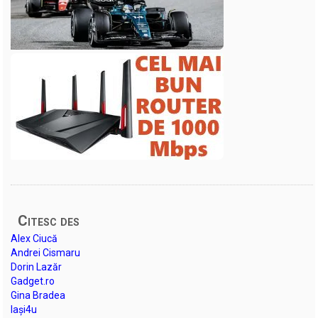
Citesc des
Alex Ciucă
Andrei Cismaru
Dorin Lazăr
Gadget.ro
Gina Bradea
Iași4u