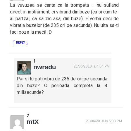
La vuvuzea se canta ca la trompeta – nu sufland
direct in instrument, ci vibrand din buze (ca si cum te-
ai partzai, ca sa zic asa, din buze). E vorba deci de
vibratia buzelor (de 235 ori pe secunda). Nu uita sa-ti
faci poze la meci! :D
REPLY
nwradu
21/06/2010 la 4:54 PM
Pai si tu poti vibra de 235 de ori pe secunda
din buze? O perioada completa la 4
milisecunde?
mtX
21/06/2010 la 5:03 PM