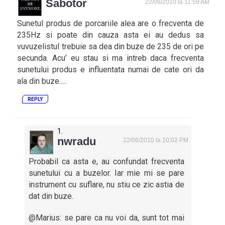
Sabotor
22/06/2010 la 11:59 AM
Sunetul produs de porcariile alea are o frecventa de
235Hz si poate din cauza asta ei au dedus sa
vuvuzelistul trebuie sa dea din buze de 235 de ori pe
secunda. Acu’ eu stau si ma intreb daca frecventa
sunetului produs e influentata numai de cate ori da
ala din buze….
REPLY
nwradu
22/06/2010 la 10:02 PM
Probabil ca asta e, au confundat frecventa
sunetului cu a buzelor. Iar mie mi se pare
instrument cu suflare, nu stiu ce zic astia de
dat din buze.
@Marius: se pare ca nu voi da, sunt tot mai