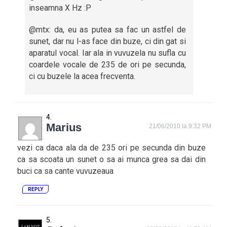
inseamna X Hz :P
@mtx: da, eu as putea sa fac un astfel de
sunet, dar nu l-as face din buze, ci din gat si
aparatul vocal. Iar ala in vuvuzela nu sufla cu
coardele vocale de 235 de ori pe secunda,
ci cu buzele la acea frecventa.
Marius
21/06/2010 la 9:32 PM
vezi ca daca ala da de 235 ori pe secunda din buze
ca sa scoata un sunet o sa ai munca grea sa dai din
buci ca sa cante vuvuzeaua
REPLY