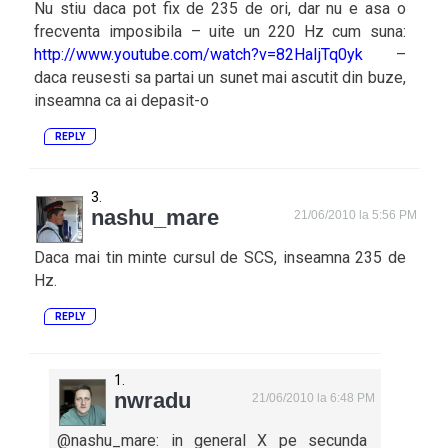
Nu stiu daca pot fix de 235 de ori, dar nu e asa o
frecventa imposibila – uite un 220 Hz cum suna:
http://www.youtube.com/watch?v=82HaIjTq0yk
–
daca reusesti sa partai un sunet mai ascutit din buze,
inseamna ca ai depasit-o
REPLY
nashu_mare
21/06/2010 la 5:56 PM
Daca mai tin minte cursul de SCS, inseamna 235 de
Hz.
REPLY
nwradu
21/06/2010 la 6:48 PM
@nashu_mare: in general X pe secunda