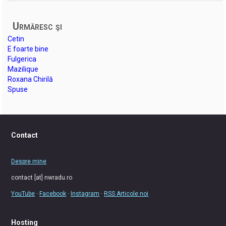
Urmăresc şi
Cetin
E foarte bine
Fulgerica
Mazilique
Roxana Chirilă
Spuse
Contact
Despre mine
contact [at] nwradu.ro
YouTube
·
Facebook
·
Instagram
·
RSS Articole noi
Hosting