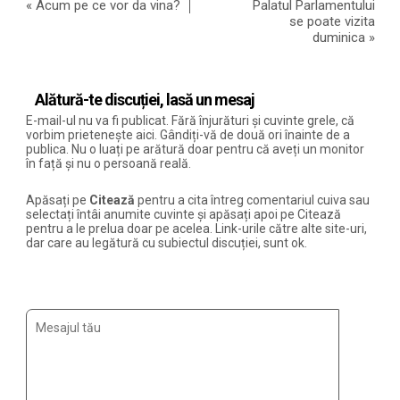
«
Acum pe ce vor da vina?
Palatul Parlamentului
se poate vizita
duminica
»
Alătură-te discuției, lasă un mesaj
E-mail-ul nu va fi publicat. Fără înjurături și cuvinte grele, că
vorbim prietenește aici. Gândiți-vă de două ori înainte de a
publica. Nu o luați pe arătură doar pentru că aveți un monitor
în față și nu o persoană reală.
Apăsați pe
Citează
pentru a cita întreg comentariul cuiva sau
selectați întâi anumite cuvinte și apăsați apoi pe Citează
pentru a le prelua doar pe acelea. Link-urile către alte site-uri,
dar care au legătură cu subiectul discuției, sunt ok.