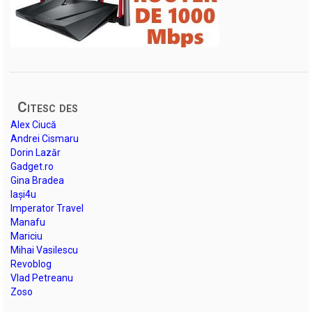
Citesc des
Alex Ciucă
Andrei Cismaru
Dorin Lazăr
Gadget.ro
Gina Bradea
Iași4u
Imperator Travel
Manafu
Mariciu
Mihai Vasilescu
Revoblog
Vlad Petreanu
Zoso