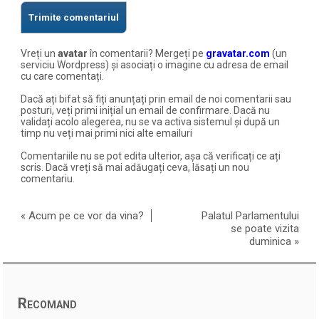
Vreți un
avatar
în comentarii? Mergeți pe
gravatar.com
(un
serviciu Wordpress) și asociați o imagine cu adresa de email
cu care comentați.
Dacă ați bifat să fiți anunțați prin email de noi comentarii sau
posturi, veți primi inițial un email de confirmare. Dacă nu
validați acolo alegerea, nu se va activa sistemul și după un
timp nu veți mai primi nici alte emailuri
Comentariile nu se pot edita ulterior, așa că verificați ce ați
scris. Dacă vreți să mai adăugați ceva, lăsați un nou
comentariu.
«
Acum pe ce vor da vina?
Palatul Parlamentului
se poate vizita
duminica
»
Recomand