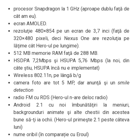
procesor Snapdragon la 1 GHz (aproape dublu faţă de
cât am eu).
ecran AMOLED.
rezoluţie 480×854 pe un ecran de 3,7 inci (faţă de
320×480 pixeli, deci Nexus One are rezoluţia pe
lăţime cât Hero-ul pe lungime).
512 MB memorie RAM faţă de 288 MB.
HSDPA 7,2Mbps şi HSUPA 5,76 Mbps (la noi, din
câte știu, HSUPA încă nu e implementat)
Wireless 802.11n, pe lângă b/g
camera foto are tot 5 MP, dar anunţă şi un
smile
detection
radio FM cu RDS (Hero-ul n-are deloc radio)
Android 2.1 cu noi îmbunătăţiri la meniuri,
backgrounduri animate şi alte chestii din acestea
bune să-ţi ia ochii. (Hero-ul primeşte 2.1 peste câteva
luni)
nume oribil (în comparație cu Eroul)