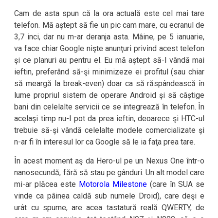
Cam de asta spun că la ora actuală este cel mai tare
telefon. Mă aştept să fie un pic cam mare, cu ecranul de
3,7 inci, dar nu m-ar deranja asta. Mâine, pe 5 ianuarie,
va face chiar Google nişte anunţuri privind acest telefon
şi ce planuri au pentru el. Eu mă aştept să-l vândă mai
ieftin, preferând să-şi minimizeze ei profitul (sau chiar
să meargă la break-even) doar ca să răspândească în
lume propriul sistem de operare Android şi să câştige
bani din celelalte servicii ce se integrează în telefon. În
acelaşi timp nu-l pot da prea ieftin, deoarece şi HTC-ul
trebuie să-şi vândă celelalte modele comercializate şi
n-ar fi în interesul lor ca Google să le ia faţa prea tare.
În acest moment aş da Hero-ul pe un Nexus One într-o
nanosecundă, fără să stau pe gânduri. Un alt model care
mi-ar plăcea este
Motorola Milestone
(care în SUA se
vinde ca pâinea caldă sub numele Droid), care deşi e
urât cu spume, are acea tastatură reală QWERTY, de