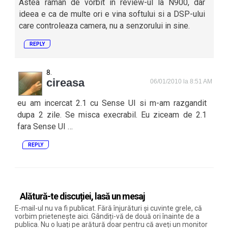
Astea raman de vorbit in review-ul la N900, dar
ideea e ca de multe ori e vina softului si a DSP-ului
care controleaza camera, nu a senzorului in sine.
REPLY
cireasa
06/01/2010 la 8:51 AM
eu am incercat 2.1 cu Sense UI si m-am razgandit
dupa 2 zile. Se misca execrabil. Eu ziceam de 2.1
fara Sense UI …
REPLY
Alătură-te discuției, lasă un mesaj
E-mail-ul nu va fi publicat. Fără înjurături și cuvinte grele, că
vorbim prietenește aici. Gândiți-vă de două ori înainte de a
publica. Nu o luați pe arătură doar pentru că aveți un monitor