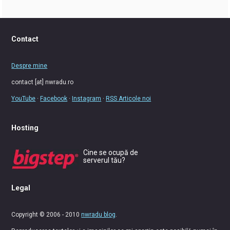
Contact
Despre mine
contact [at] nwradu.ro
YouTube
·
Facebook
·
Instagram
·
RSS Articole noi
Hosting
Cine se ocupă de
serverul tău?
Legal
Copyright © 2006 - 2010
nwradu blog
.