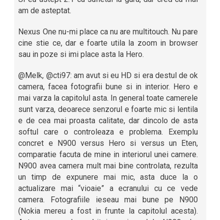
am de asteptat.
Nexus One nu-mi place ca nu are multitouch. Nu pare
cine stie ce, dar e foarte utila la zoom in browser
sau in poze si imi place asta la Hero.
@Melk, @cti97: am avut si eu HD si era destul de ok
camera, facea fotografii bune si in interior. Hero e
mai varza la capitolul asta. In general toate camerele
sunt varza, deoarece senzorul e foarte mic si lentila
e de cea mai proasta calitate, dar dincolo de asta
softul care o controleaza e problema. Exemplu
concret e N900 versus Hero si versus un Eten,
comparatie facuta de mine in interiorul unei camere.
N900 avea camera mult mai bine controlata, rezulta
un timp de expunere mai mic, asta duce la o
actualizare mai “vioaie” a ecranului cu ce vede
camera. Fotografiile ieseau mai bune pe N900
(Nokia mereu a fost in frunte la capitolul acesta).