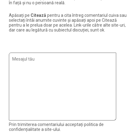
în față și nu o persoană reală.
Apăsați pe
Citează
pentru a cita întreg comentariul cuiva sau
selectați întâi anumite cuvinte și apăsați apoi pe Citează
pentru a le prelua doar pe acelea. Link-urile către alte site-uri,
dar care au legătură cu subiectul discuției, sunt ok.
Prin trimiterea comentariului acceptați politica de
confidențialitate a site-ului.