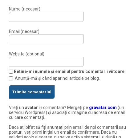
Nume (necesar)
Email (necesar)
Website (opțional)
Reține-mi numele și emailul pentru comentarii viitoare.
Anunță-mă și când apar noi articole pe blog.
Vreți un
avatar
în comentarii? Mergeți pe
gravatar.com
(un
serviciu Wordpress) și asociați o imagine cu adresa de email
cu care comentați.
Dacă ați bifat să fiți anunțați prin email de noi comentarii sau
posturi, veți primi inițial un email de confirmare. Dacă nu
validați acolo alegerea, nu se va activa sistemul și după un