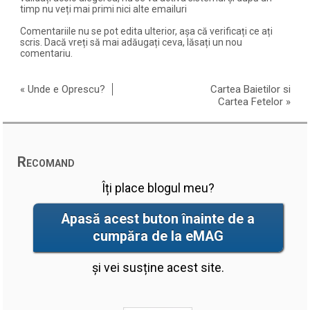
timp nu veți mai primi nici alte emailuri
Comentariile nu se pot edita ulterior, așa că verificați ce ați
scris. Dacă vreți să mai adăugați ceva, lăsați un nou
comentariu.
«
Unde e Oprescu?
Cartea Baietilor si
Cartea Fetelor
»
Recomand
Îți place blogul meu?
Apasă acest buton înainte de a
cumpăra de la eMAG
și vei susține acest site.