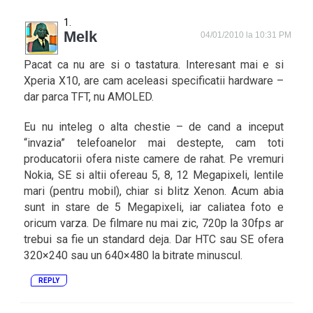
Melk
04/01/2010 la 10:31 PM
Pacat ca nu are si o tastatura. Interesant mai e si
Xperia X10, are cam aceleasi specificatii hardware –
dar parca TFT, nu AMOLED.
Eu nu inteleg o alta chestie – de cand a inceput
“invazia” telefoanelor mai destepte, cam toti
producatorii ofera niste camere de rahat. Pe vremuri
Nokia, SE si altii ofereau 5, 8, 12 Megapixeli, lentile
mari (pentru mobil), chiar si blitz Xenon. Acum abia
sunt in stare de 5 Megapixeli, iar caliatea foto e
oricum varza. De filmare nu mai zic, 720p la 30fps ar
trebui sa fie un standard deja. Dar HTC sau SE ofera
320×240 sau un 640×480 la bitrate minuscul.
REPLY