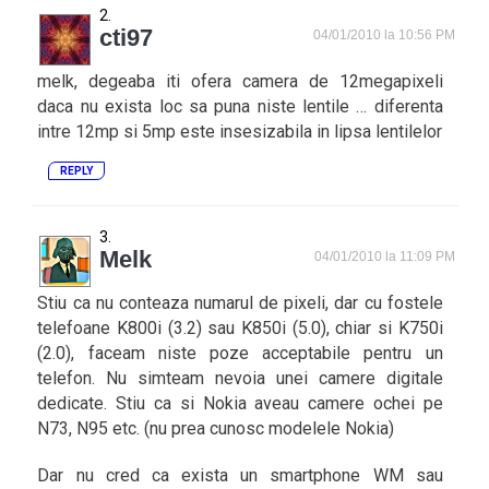
cti97
04/01/2010 la 10:56 PM
melk, degeaba iti ofera camera de 12megapixeli
daca nu exista loc sa puna niste lentile … diferenta
intre 12mp si 5mp este insesizabila in lipsa lentilelor
REPLY
Melk
04/01/2010 la 11:09 PM
Stiu ca nu conteaza numarul de pixeli, dar cu fostele
telefoane K800i (3.2) sau K850i (5.0), chiar si K750i
(2.0), faceam niste poze acceptabile pentru un
telefon. Nu simteam nevoia unei camere digitale
dedicate. Stiu ca si Nokia aveau camere ochei pe
N73, N95 etc. (nu prea cunosc modelele Nokia)
Dar nu cred ca exista un smartphone WM sau