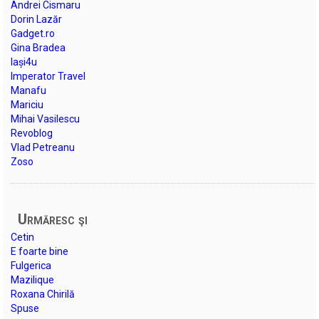
Andrei Cismaru
Dorin Lazăr
Gadget.ro
Gina Bradea
Iași4u
Imperator Travel
Manafu
Mariciu
Mihai Vasilescu
Revoblog
Vlad Petreanu
Zoso
Urmăresc şi
Cetin
E foarte bine
Fulgerica
Mazilique
Roxana Chirilă
Spuse