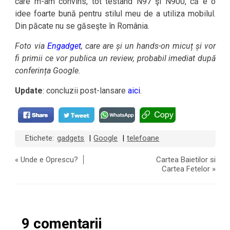
care m-am convins, tot testând N97 şi N900, că e o
idee foarte bună pentru stilul meu de a utiliza mobilul.
Din păcate nu se găseşte în România.
Foto via
Engadget
, care are și un hands-on micuț și vor
fi primii ce vor publica un review, probabil imediat după
conferința Google.
Update
: concluzii post-lansare
aici
.
Etichete:
gadgets
Google
telefoane
|
|
«
Unde e Oprescu?
Cartea Baietilor si
Cartea Fetelor
»
9 comentarii