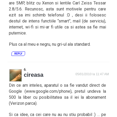
are 5MP, blitz cu Xenon si lentile Carl Zeiss Tessar
2.8/5.6. Recunosc, asta sunt motivele pentru care
ezit sa imi schimb telefonul :D , desi ii folosesc
destul de intens functiile “smart”, mail (de serviciu),
internet, wi-fi si mi-ar fi utile ca si astea sa fie mai
puternice.
Plus ca al meu e negru, nu gri-ul ala standard.
REPLY
cireasa
05/01/2010 la 11:47 AM
Din ce am inteles, aparatul o sa fie vandut direct de
Google (www.google.com/phone), pretul undeva la
500 la liber cu posibilitatea sa il iei la abonament
(Verizon parca).
Si ca idee, ca cei care nu au nu stiu probabil :) … pe