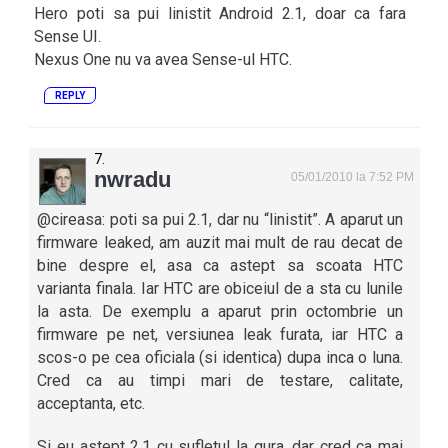
Hero poti sa pui linistit Android 2.1, doar ca fara
Sense UI.
Nexus One nu va avea Sense-ul HTC.
REPLY
nwradu
05/01/2010 la 7:52 PM
@cireasa: poti sa pui 2.1, dar nu “linistit”. A aparut un
firmware leaked, am auzit mai mult de rau decat de
bine despre el, asa ca astept sa scoata HTC
varianta finala. Iar HTC are obiceiul de a sta cu lunile
la asta. De exemplu a aparut prin octombrie un
firmware pe net, versiunea leak furata, iar HTC a
scos-o pe cea oficiala (si identica) dupa inca o luna.
Cred ca au timpi mari de testare, calitate,
acceptanta, etc.
Si eu astept 2.1 cu sufletul la gura, dar cred ca mai