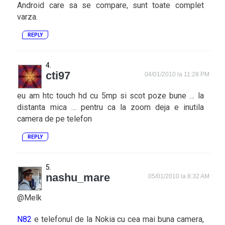
Android care sa se compare, sunt toate complet
varza.
REPLY
cti97
04/01/2010 la 11:28 PM
eu am htc touch hd cu 5mp si scot poze bune … la
distanta mica … pentru ca la zoom deja e inutila
camera de pe telefon
REPLY
nashu_mare
05/01/2010 la 8:32 AM
@Melk
N82
e telefonul de la Nokia cu cea mai buna camera,