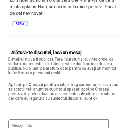
Eu sincer sa fiu am o alta versiune vis-a-vis de ce s-
a intamplat in Haiti, am scris si la mine pe site. Pacat
de cei nevinovati!
REPLY
Alătură-te discuției, lasă un mesaj
E-mail-ul nu va fi publicat. Fără înjurături și cuvinte grele, că
vorbim prietenește aici. Gândiți-vă de două ori înainte de a
publica. Nu o luați pe arătură doar pentru că aveți un monitor
în față și nu o persoană reală.
Apăsați pe
Citează
pentru a cita întreg comentariul cuiva sau
selectați întâi anumite cuvinte și apăsați apoi pe Citează
pentru a le prelua doar pe acelea. Link-urile către alte site-uri,
dar care au legătură cu subiectul discuției, sunt ok.