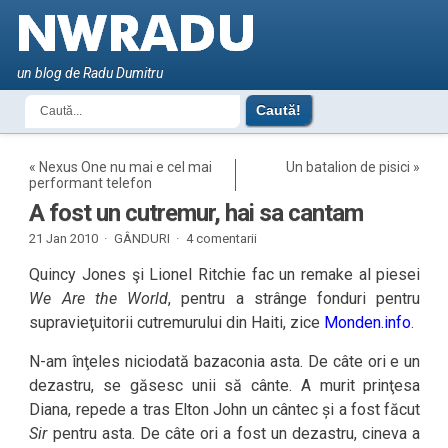
un blog de Radu Dumitru
«
Nexus One nu mai e cel mai
Un batalion de pisici
»
performant telefon
A fost un cutremur, hai sa cantam
21 Jan 2010 ·
GÂNDURI
·
4 comentarii
Quincy Jones şi Lionel Ritchie fac un remake al piesei
We Are the World
, pentru a strânge fonduri pentru
supravieţuitorii cutremurului din Haiti, zice
Monden.info
.
N-am înţeles niciodată bazaconia asta. De câte ori e un
dezastru, se găsesc unii să cânte. A murit prinţesa
Diana, repede a tras Elton John un cântec și a fost făcut
Sir
pentru asta. De câte ori a fost un dezastru, cineva a