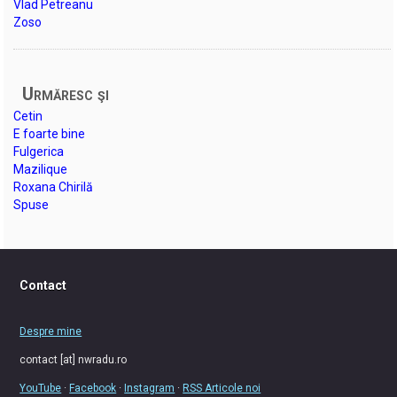
Vlad Petreanu
Zoso
Urmăresc şi
Cetin
E foarte bine
Fulgerica
Mazilique
Roxana Chirilă
Spuse
Contact
Despre mine
contact [at] nwradu.ro
YouTube
·
Facebook
·
Instagram
·
RSS Articole noi