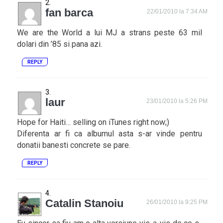
fan barca
22/01/2010 la 7:34 AM
We are the World a lui MJ a strans peste 63 mil
dolari din ’85 si pana azi.
REPLY
laur
23/01/2010 la 5:26 PM
Hope for Haiti… selling on iTunes right now;)
Diferenta ar fi ca albumul asta s-ar vinde pentru
donatii banesti concrete se pare.
REPLY
Catalin Stanoiu
26/01/2010 la 9:25 PM