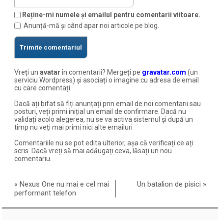
Reține-mi numele și emailul pentru comentarii viitoare.
Anunță-mă și când apar noi articole pe blog.
Vreți un
avatar
în comentarii? Mergeți pe
gravatar.com
(un
serviciu Wordpress) și asociați o imagine cu adresa de email
cu care comentați.
Dacă ați bifat să fiți anunțați prin email de noi comentarii sau
posturi, veți primi inițial un email de confirmare. Dacă nu
validați acolo alegerea, nu se va activa sistemul și după un
timp nu veți mai primi nici alte emailuri
Comentariile nu se pot edita ulterior, așa că verificați ce ați
scris. Dacă vreți să mai adăugați ceva, lăsați un nou
comentariu.
«
Nexus One nu mai e cel mai
Un batalion de pisici
»
performant telefon