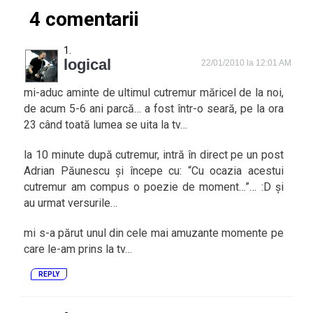
4 comentarii
logical
22/01/2010 la 12:01 AM
mi-aduc aminte de ultimul cutremur măricel de la noi,
de acum 5-6 ani parcă… a fost într-o seară, pe la ora
23 când toată lumea se uita la tv…
la 10 minute după cutremur, intră în direct pe un post
Adrian Păunescu și începe cu: “Cu ocazia acestui
cutremur am compus o poezie de moment…”… :D și
au urmat versurile…
mi s-a părut unul din cele mai amuzante momente pe
care le-am prins la tv…
REPLY