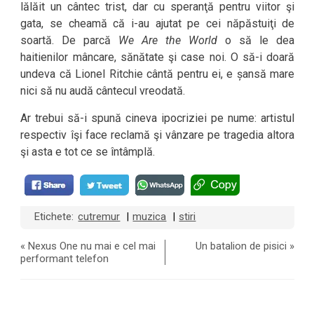
lălăit un cântec trist, dar cu speranţă pentru viitor şi
gata, se cheamă că i-au ajutat pe cei năpăstuiţi de
soartă. De parcă
We Are the World
o să le dea
haitienilor mâncare, sănătate şi case noi. O să-i doară
undeva că Lionel Ritchie cântă pentru ei, e șansă mare
nici să nu audă cântecul vreodată.
Ar trebui să-i spună cineva ipocriziei pe nume: artistul
respectiv îşi face reclamă şi vânzare pe tragedia altora
şi asta e tot ce se întâmplă.
Etichete:
cutremur
muzica
stiri
|
|
«
Nexus One nu mai e cel mai
Un batalion de pisici
»
performant telefon