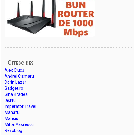
Citesc des
Alex Ciucă
Andrei Cismaru
Dorin Lazăr
Gadget.ro
Gina Bradea
Iași4u
Imperator Travel
Manafu
Mariciu
Mihai Vasilescu
Revoblog