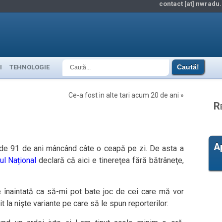
contact [at] nwradu.
I
TEHNOLOGIE
Ce-a fost in alte tari acum 20 de ani
»
R
A
a de 91 de ani mâncând câte o ceapă pe zi. De asta a
ul Național
declară că aici e tinereţea fără bătrâneţe,
e înaintată ca să-mi pot bate joc de cei care mă vor
 la nişte variante pe care să le spun reporterilor: