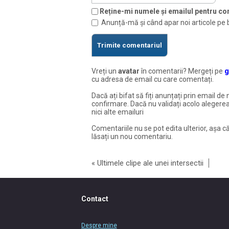
Reține-mi numele și emailul pentru com
Anunță-mă și când apar noi articole pe 
Vreți un
avatar
în comentarii? Mergeți pe
g
cu adresa de email cu care comentați.
Dacă ați bifat să fiți anunțați prin email de 
confirmare. Dacă nu validați acolo alegerea
nici alte emailuri
Comentariile nu se pot edita ulterior, așa că
lăsați un nou comentariu.
«
Ultimele clipe ale unei intersectii
Contact
Despre mine