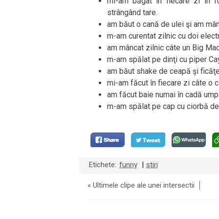
mi-am băgat în fiecare zi în f
strângând tare.
am băut o cană de ulei şi am mânc
m-am curentat zilnic cu doi electr
am mâncat zilnic câte un Big Mac
m-am spălat pe dinţi cu piper Ca
am băut shake de ceapă şi ficăţei
mi-am făcut în fiecare zi câte o c
am făcut baie numai în cadă umpl
m-am spălat pe cap cu ciorbă de 
Etichete:
funny
stiri
|
«
Ultimele clipe ale unei intersectii