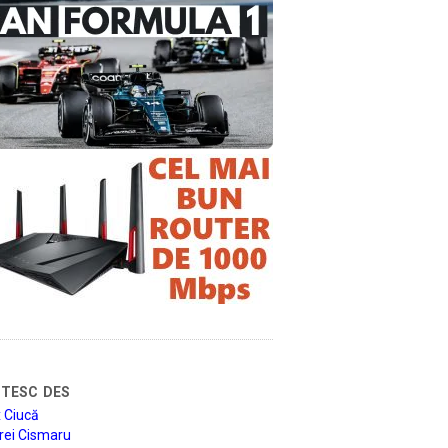
tesc des
 Ciucă
rei Cismaru