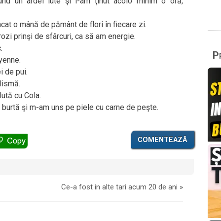
und un ardei iute şi l-am ţinut acolo minim o oră,
at o mână de pământ de flori în fiecare zi.
ozi prinşi de sfârcuri, ca să am energie.
.
Pr
yenne.
 de pui.
lismă.
ută cu Cola.
burtă şi m-am uns pe piele cu carne de peşte.
COMENTEAZĂ
Ce-a fost in alte tari acum 20 de ani
»