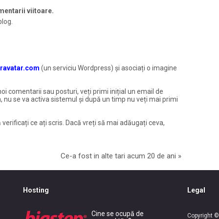
entarii viitoare.
blog.
ravatar.com
(un serviciu Wordpress) și asociați o imagine
noi comentarii sau posturi, veți primi inițial un email de
, nu se va activa sistemul și după un timp nu veți mai primi
 verificați ce ați scris. Dacă vreți să mai adăugați ceva,
Ce-a fost in alte tari acum 20 de ani
»
Hosting
Legal
Cine se ocupă de
Copyright ©