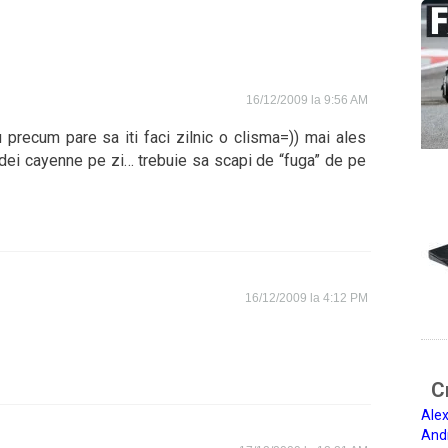
16/12/2009 la 9:56 AM
 precum pare sa iti faci zilnic o clisma=)) mai ales
dei cayenne pe zi… trebuie sa scapi de “fuga” de pe
16/12/2009 la 4:12 PM
Ci
Alex
And