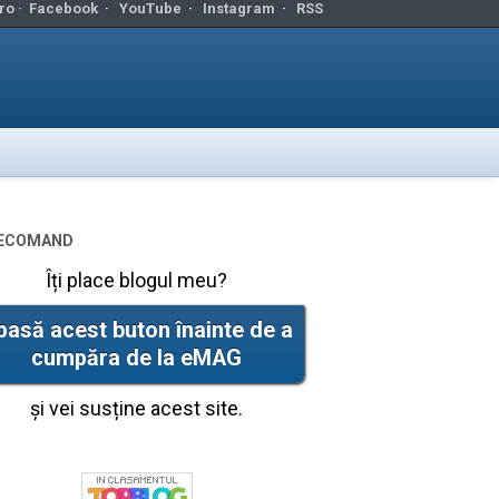
ro ·
Facebook
·
YouTube
·
Instagram
·
RSS
ecomand
Îți place blogul meu?
pasă acest buton înainte de a
cumpăra de la eMAG
și vei susține acest site.