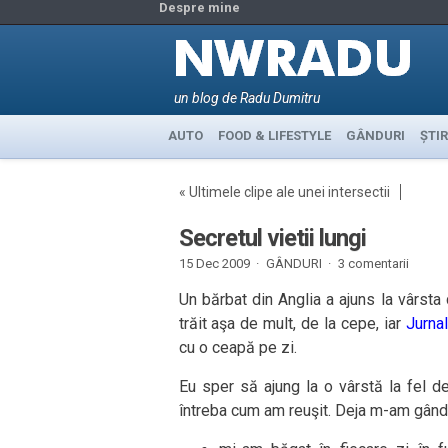
Despre mine
un blog de Radu Dumitru
AUTO
FOOD & LIFESTYLE
GÂNDURI
ȘTIR
«
Ultimele clipe ale unei intersectii
Secretul vietii lungi
15 Dec 2009 ·
GÂNDURI
·
3 comentarii
Un bărbat din Anglia a ajuns la vârst
trăit aşa de mult, de la cepe, iar
Jurnal
cu o ceapă pe zi.
Eu sper să ajung la o vârstă la fel d
întreba cum am reuşit. Deja m-am gândit