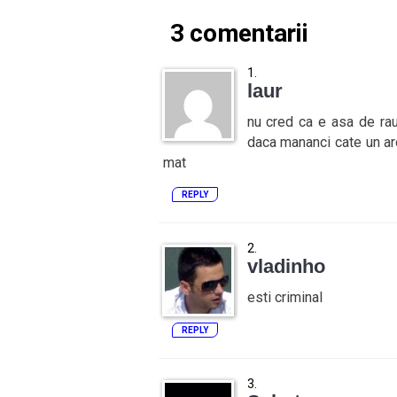
3 comentarii
laur
nu cred ca e asa de rau
daca mananci cate un ar
mat
REPLY
vladinho
esti criminal
REPLY