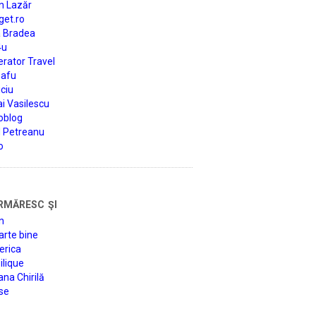
n Lazăr
get.ro
a Bradea
4u
rator Travel
afu
ciu
i Vasilescu
oblog
d Petreanu
o
rmăresc şi
n
arte bine
erica
lique
na Chirilă
se