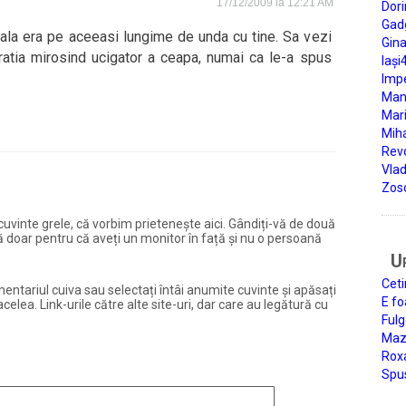
17/12/2009 la 12:21 AM
Dori
Gad
 ala era pe aceeasi lungime de unda cu tine. Sa vezi
Gin
iratia mirosind ucigator a ceapa, numai ca le-a spus
Iași
Impe
Man
Mari
Miha
Rev
Vla
Zos
și cuvinte grele, că vorbim prietenește aici. Gândiți-vă de două
ură doar pentru că aveți un monitor în față și nu o persoană
U
Ceti
entariul cuiva sau selectați întâi anumite cuvinte și apăsați
E fo
elea. Link-urile către alte site-uri, dar care au legătură cu
Fulg
Mazi
Roxa
Spu