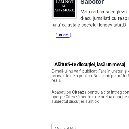
Sabotor
Ma, cred ca si englezu’
d-acu jurnalisti cu resp
unu’ ca asta e secretul longevitatii :D
REPLY
Alătură-te discuției, lasă un mesaj
E-mail-ul nu va fi publicat. Fără înjurături 
ori înainte de a publica. Nu o luați pe arăt
reală.
Apăsați pe
Citează
pentru a cita întreg com
apoi pe Citează pentru a le prelua doar pe ac
subiectul discuției, sunt ok.