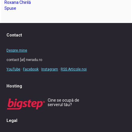
Roxana Chirilă
Spuse
Contact
Despre mine
contact [at] nwradu.ro
YouTube
·
Facebook
·
Instagram
·
RSS Articole noi
Hosting
Cine se ocupă de
serverul tău?
Legal