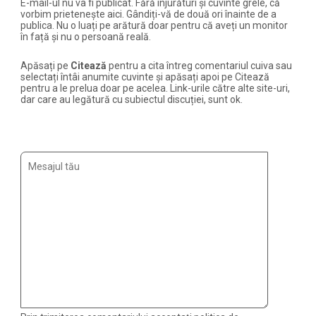
E-mail-ul nu va fi publicat. Fără înjurături și cuvinte grele, că
vorbim prietenește aici. Gândiți-vă de două ori înainte de a
publica. Nu o luați pe arătură doar pentru că aveți un monitor
în față și nu o persoană reală.
Apăsați pe
Citează
pentru a cita întreg comentariul cuiva sau
selectați întâi anumite cuvinte și apăsați apoi pe Citează
pentru a le prelua doar pe acelea. Link-urile către alte site-uri,
dar care au legătură cu subiectul discuției, sunt ok.