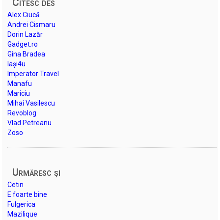
Citesc des
Alex Ciucă
Andrei Cismaru
Dorin Lazăr
Gadget.ro
Gina Bradea
Iași4u
Imperator Travel
Manafu
Mariciu
Mihai Vasilescu
Revoblog
Vlad Petreanu
Zoso
Urmăresc şi
Cetin
E foarte bine
Fulgerica
Mazilique