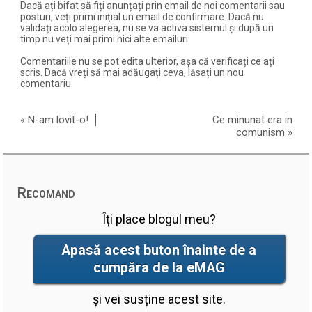
Dacă ați bifat să fiți anunțați prin email de noi comentarii sau
posturi, veți primi inițial un email de confirmare. Dacă nu
validați acolo alegerea, nu se va activa sistemul și după un
timp nu veți mai primi nici alte emailuri
Comentariile nu se pot edita ulterior, așa că verificați ce ați
scris. Dacă vreți să mai adăugați ceva, lăsați un nou
comentariu.
«
N-am lovit-o!
Ce minunat era in
comunism
»
Recomand
Îți place blogul meu?
Apasă acest buton înainte de a
cumpăra de la eMAG
și vei susține acest site.