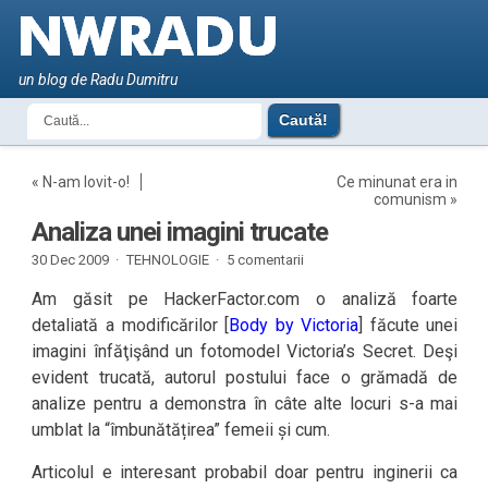
un blog de Radu Dumitru
«
N-am lovit-o!
Ce minunat era in
comunism
»
Analiza unei imagini trucate
30 Dec 2009 ·
TEHNOLOGIE
·
5 comentarii
Am găsit pe HackerFactor.com o analiză foarte
detaliată a modificărilor [
Body by Victoria
] făcute unei
imagini înfăţişând un fotomodel Victoria’s Secret. Deşi
evident trucată, autorul postului face o grămadă de
analize pentru a demonstra în câte alte locuri s-a mai
umblat la “îmbunătățirea” femeii și cum.
Articolul e interesant probabil doar pentru inginerii ca