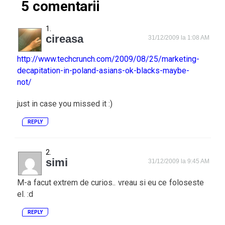
5 comentarii
cireasa
31/12/2009 la 1:08 AM
http://www.techcrunch.com/2009/08/25/marketing-
decapitation-in-poland-asians-ok-blacks-maybe-
not/
just in case you missed it :)
REPLY
simi
31/12/2009 la 9:45 AM
M-a facut extrem de curios.. vreau si eu ce foloseste
el. :d
REPLY