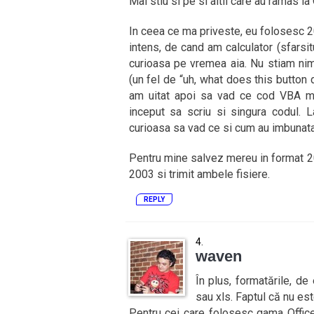
Mai stiu si pe si altii care au ramas la 
In ceea ce ma priveste, eu folosesc 2
intens, de cand am calculator (sfarsit
curioasa pe vremea aia. Nu stiam nim
(un fel de “uh, what does this button 
am uitat apoi sa vad ce cod VBA mi
inceput sa scriu si singura codul.
curioasa sa vad ce si cum au imbunatat
Pentru mine salvez mereu in format 2007
2003 si trimit ambele fisiere.
REPLY
waven
În plus, formatările, de
sau xls. Faptul că nu est
Pentru cei care folosesc gama Office 