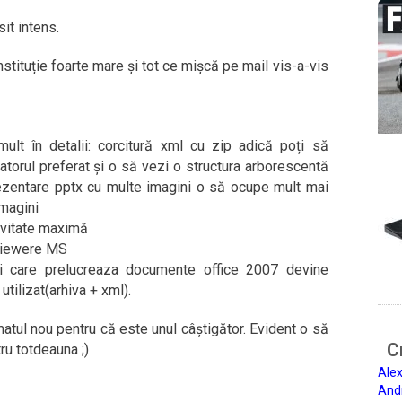
sit intens.
nstituție foarte mare și tot ce mișcă pe mail vis-a-vis
 mult în detalii: corcitură xml cu zip adică poți să
vatorul preferat și o să vezi o structura arborescentă
prezentare pptx cu multe imagini o să ocupe mult mai
imagini
tivitate maximă
 viewere MS
ații care prelucreaza documente office 2007 devine
utilizat(arhiva + xml).
tul nou pentru că este unul câștigător. Evident o să
Ci
ru totdeauna ;)
Alex
And