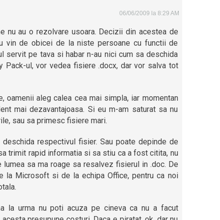
06/06/2009 la 8:29 AM
e nu au o rezolvare usoara. Decizii din acestea de
u vin de obicei de la niste persoane cu functii de
ul servit pe tava si habar n-au nici cum sa deschida
y Pack-ul, vor vedea fisiere .docx, dar vor salva tot
e, oamenii aleg calea cea mai simpla, iar momentan
dent mai dezavantajoasa. Si eu m-am saturat sa nu
rile, sau sa primesc fisiere mari.
a deschida respectivul fisier. Sau poate depinde de
 trimit rapid informatia si sa stiu ca a fost citita, nu
e lumea sa ma roage sa resalvez fisierul in .doc. De
e la Microsoft si de la echipa Office, pentru ca noi
tala.
ana la urma nu poti acuza pe cineva ca nu a facut
acesta presupune costuri. Daca e piratat, ok, dar nu