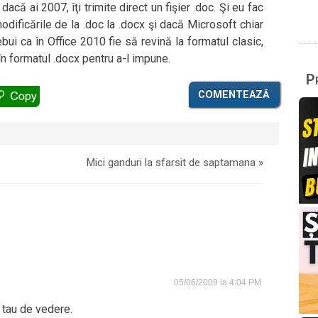
acă ai 2007, îţi trimite direct un fişier .doc. Şi eu fac
odificările de la .doc la .docx şi dacă Microsoft chiar
ebui ca în Office 2010 fie să revină la formatul clasic,
în formatul .docx pentru a-l impune.
Pr
COMENTEAZĂ
Mici ganduri la sfarsit de saptamana
»
05/06/2009 la 4:04 PM
 tau de vedere.