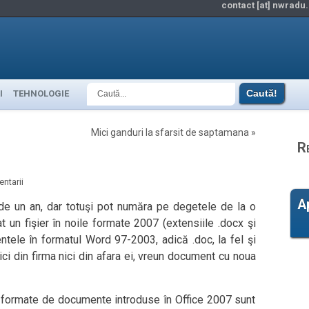
contact [at] nwradu.
I
TEHNOLOGIE
Mici ganduri la sfarsit de saptamana
»
R
ntarii
A
de un an, dar totuşi pot număra pe degetele de la o
 un fişier în noile formate 2007 (extensiile .docx şi
ntele în formatul Word 97-2003, adică .doc, la fel şi
ici din firma nici din afara ei, vreun document cu noua
 formate de documente introduse în Office 2007 sunt