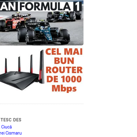
tesc des
 Ciucă
rei Cismaru