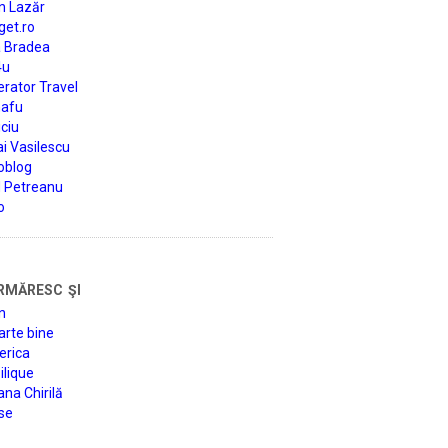
n Lazăr
get.ro
a Bradea
4u
rator Travel
afu
ciu
i Vasilescu
oblog
d Petreanu
o
rmăresc şi
n
arte bine
erica
lique
na Chirilă
se