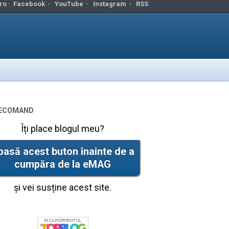
ro ·
Facebook
·
YouTube
·
Instagram
·
RSS
ecomand
Îți place blogul meu?
pasă acest buton înainte de a
cumpăra de la eMAG
și vei susține acest site.