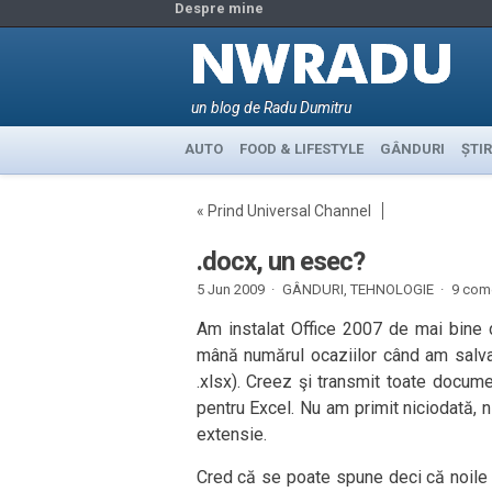
Despre mine
un blog de Radu Dumitru
AUTO
FOOD & LIFESTYLE
GÂNDURI
ȘTIR
«
Prind Universal Channel
.docx, un esec?
5 Jun 2009 ·
GÂNDURI
,
TEHNOLOGIE
·
9 come
Am instalat Office 2007 de mai bine 
mână numărul ocaziilor când am salvat
.xlsx). Creez şi transmit toate docume
pentru Excel. Nu am primit niciodată, n
extensie.
Cred că se poate spune deci că noile