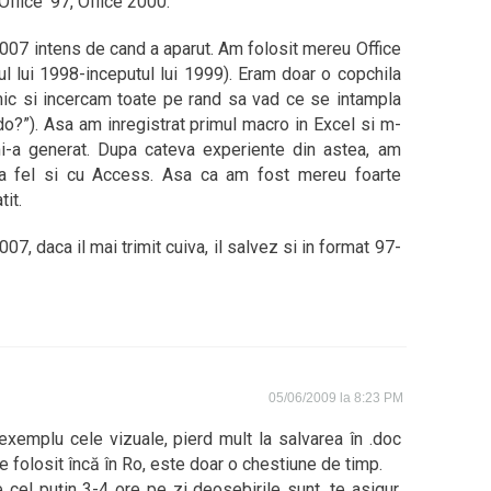
Office ’97, Office 2000.
007 intens de cand a aparut. Am folosit mereu Office
ul lui 1998-inceputul lui 1999). Eram doar o copchila
ic si incercam toate pe rand sa vad ce se intampla
do?”). Asa am inregistrat primul macro in Excel si m-
-a generat. Dupa cateva experiente din astea, am
 La fel si cu Access. Asa ca am fost mereu foarte
it.
, daca il mai trimit cuiva, il salvez si in format 97-
05/06/2009 la 8:23 PM
 exemplu cele vizuale, pierd mult la salvarea în .doc
e folosit încă în Ro, este doar o chestiune de timp.
cel puţin 3-4 ore pe zi deosebirile sunt, te asigur,