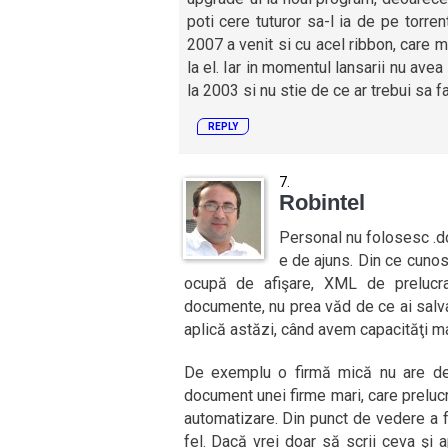
poti cere tuturor sa-l ia de pe torren
2007 a venit si cu acel ribbon, care m
la el. Iar in momentul lansarii nu av
la 2003 si nu stie de ce ar trebui sa 
REPLY
Robintel
Personal nu folosesc .do
e de ajuns. Din ce cuno
ocupă de afişare, XML de prelucra
documente, nu prea văd de ce ai salva
aplică astăzi, când avem capacităţi ma
De exemplu o firmă mică nu are de 
document unei firme mari, care prelu
automatizare. Din punct de vedere a fu
fel. Dacă vrei doar să scrii ceva şi 