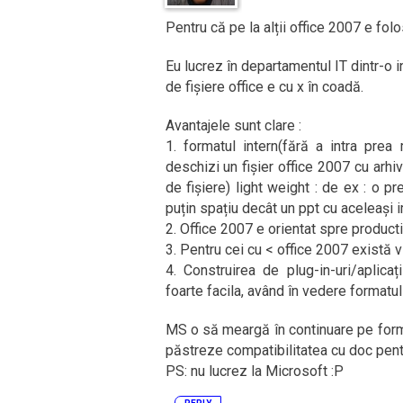
Pentru că pe la alții office 2007 e folo
Eu lucrez în departamentul IT dintr-o i
de fișiere office e cu x în coadă.
Avantajele sunt clare :
1. formatul intern(fără a intra prea
deschizi un fișier office 2007 cu arhi
de fișiere) light weight : de ex : o 
puțin spațiu decât un ppt cu aceleași 
2. Office 2007 e orientat spre produc
3. Pentru cei cu < office 2007 există
4. Construirea de plug-in-uri/aplic
foarte facila, având în vedere formatul 
MS o să meargă în continuare pe forma
păstreze compatibilitatea cu doc pent
PS: nu lucrez la Microsoft :P