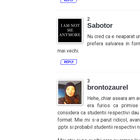
REPLY
Sabotor
Nu cred ca e neaparat un
prefera salvarea in for
mai vechi.
REPLY
brontozaurel
Hehe, chiar aseara am av
era furios ca primise
considera ca studentii respectivi dau 
format. Mie mi s-a parut ridicol, avan
.pptx si probabil studentii respectivi n