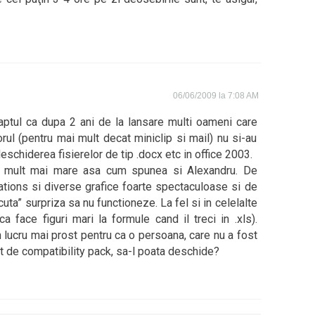
06/06/2009 la 7:08 AM
aptul ca dupa 2 ani de la lansare multi oameni care
orul (pentru mai mult decat miniclip si mail) nu si-au
eschiderea fisierelor de tip .docx etc in office 2003.
e mult mai mare asa cum spunea si Alexandru. De
tions si diverse grafice foarte spectaculoase si de
cuta” surpriza sa nu functioneze. La fel si in celelalte
 face figuri mari la formule cand il treci in .xls).
n lucru mai prost pentru ca o persoana, care nu a fost
at de compatibility pack, sa-l poata deschide?