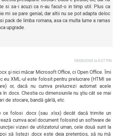
te si sa-i acuzi ca n-au facut-o in timp util. Plus ca
ie mi se pare genial, dar altii nu se pot adapta deloc
ea si pack de limba romana, asa ca multa lume a ramas
faca upgrade.
06/06/2009 la 6:07 PM
cx şi nici măcar Microsoft Office, ci Open Office. Îmi
sc eu XML-ul este folosit pentru prelucrare (HTMl se
re) or, dacă nu cumva prelucrezi automat acele
 în .docx. Chestia cu dimensiunile nu ştiu cât se mai
ri de stocare, bandă gârlă, etc.
ce folosi .docx (sau .xlsx) decât dacă trimite un
crează cumva acel document folosind un software de
ncţiei vizavi de utilizatorul uman, cele două sunt la
apoi să listezi .docx este deja pretenţios, să nu mă