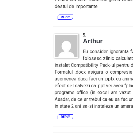
destul de importante.
REPLY
Arthur
Eu consider ignoranta f
folosesc zilnic calculat
instalat Compatibility Pack-ul pentru d
Formatul .docx asigura o compresi
asemenea daca faci un .pptx cu anima
efect si-l salvezi ca .ppt vei avea “pla
programe office (in excel am vazut ca
Asadar, de ce ar trebui ca eu sa fac u
in stare 2 ani sa-si instaleze un amar
REPLY