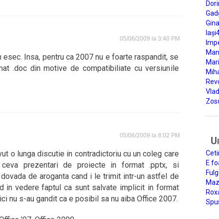
Dori
Gad
Gin
Iași
05/06/2009 la 3:40 PM
Impe
Man
 esec. Insa, pentru ca 2007 nu e foarte raspandit, se
Mari
mat .doc din motive de compatibiliate cu versiunile
Miha
Rev
Vla
Zos
05/06/2009 la 8:02 PM
U
ut o lunga discutie in contradictoriu cu un coleg care
Ceti
E fo
 ceva prezentari de proiecte in format .pptx, si
Fulg
dovada de aroganta cand i le trimit intr-un astfel de
Mazi
d in vedere faptul ca sunt salvate implicit in format
Roxa
ici nu s-au gandit ca e posibil sa nu aiba Office 2007.
Spu