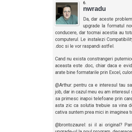
nwradu
Da, dar aceste problem
upgrade la formatul no
conducere, dar tocmai acestia au tot
computerul. Le instalezi Compatibilit
.doc si le vor raspandi astfel.
Cand nu exista constrangeri puternic
aceasta este .doc, chiar daca e evi
arate bine formatarile prin Excel, culo
@Arthur: pentru ca e interesul tau s
job, dar in cazul meu eu am interesul sa
sa primesc inapoi telefoane prin car
asta zic ca solutia trebuie sa vina d
cativa suntem prea mici in imaginea to
@brontozaurel: si il ai original? P
upgrade-ul la noul program, deoarece 