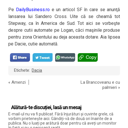
Pe
DailyBusiness.ro
e un articol SF în care se anunţă
lansarea lui Sandero Cross. Uite că se cheamă tot
Stepway, ca în America de Sud. Tot aici se vorbeşte
despre cutii automate pe Logan, căci maşinile produse
pentru zona Orientului au deja aceasta dotare. Aia lipsea
pe Dacie, cutie automată.
Etichete:
Dacia
«
Amenzi
La Brancoveanu e cu
palmieri
»
Alătură-te discuției, lasă un mesaj
E-mail-ul nu va fi publicat. Fără înjurături și cuvinte grele, că
vorbim prietenește aici. Gândiți-vă de două ori înainte de a
publica. Nu o luați pe arătură doar pentru că aveți un monitor
în față și nu o persoană reală.