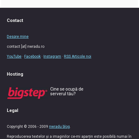
Contact
Despre mine
contact [at] nwradu.ro
YouTube
·
Facebook
·
Instagram
·
RSS Articole noi
Hosting
Cine se ocupă de
serverul tău?
Legal
Copyright © 2006 - 2009
nwradu blog
.
Reproducerea textelor și a imaginilor ce-mi aparțin este posibilă numai în