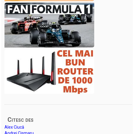
Citesc des
Alex Ciucă
Andrei Cismaru