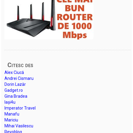
Citesc des
Alex Ciucă
Andrei Cismaru
Dorin Lazăr
Gadget.ro
Gina Bradea
Iași4u
Imperator Travel
Manafu
Mariciu
Mihai Vasilescu
Revoblog