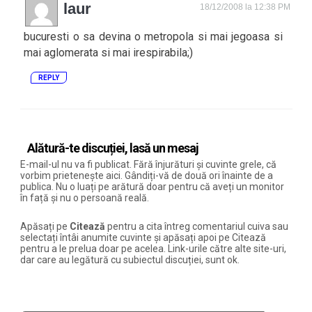
laur
18/12/2008 la 12:38 PM
bucuresti o sa devina o metropola si mai jegoasa si
mai aglomerata si mai irespirabila;)
REPLY
Alătură-te discuției, lasă un mesaj
E-mail-ul nu va fi publicat. Fără înjurături și cuvinte grele, că
vorbim prietenește aici. Gândiți-vă de două ori înainte de a
publica. Nu o luați pe arătură doar pentru că aveți un monitor
în față și nu o persoană reală.
Apăsați pe
Citează
pentru a cita întreg comentariul cuiva sau
selectați întâi anumite cuvinte și apăsați apoi pe Citează
pentru a le prelua doar pe acelea. Link-urile către alte site-uri,
dar care au legătură cu subiectul discuției, sunt ok.