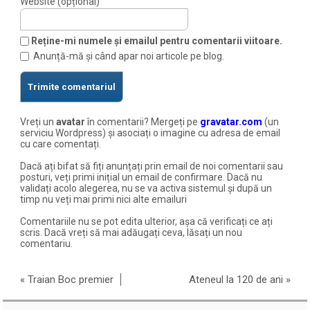
Website (opțional)
Reține-mi numele și emailul pentru comentarii viitoare.
Anunță-mă și când apar noi articole pe blog.
Vreți un
avatar
în comentarii? Mergeți pe
gravatar.com
(un
serviciu Wordpress) și asociați o imagine cu adresa de email
cu care comentați.
Dacă ați bifat să fiți anunțați prin email de noi comentarii sau
posturi, veți primi inițial un email de confirmare. Dacă nu
validați acolo alegerea, nu se va activa sistemul și după un
timp nu veți mai primi nici alte emailuri
Comentariile nu se pot edita ulterior, așa că verificați ce ați
scris. Dacă vreți să mai adăugați ceva, lăsați un nou
comentariu.
«
Traian Boc premier
Ateneul la 120 de ani
»