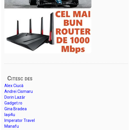
Citesc des
Alex Ciucă
Andrei Cismaru
Dorin Lazăr
Gadget.ro
Gina Bradea
Iași4u
Imperator Travel
Manafu