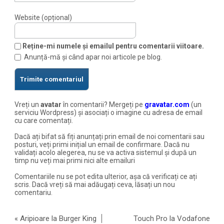
Website (opțional)
Reține-mi numele și emailul pentru comentarii viitoare.
Anunță-mă și când apar noi articole pe blog.
Vreți un
avatar
în comentarii? Mergeți pe
gravatar.com
(un
serviciu Wordpress) și asociați o imagine cu adresa de email
cu care comentați.
Dacă ați bifat să fiți anunțați prin email de noi comentarii sau
posturi, veți primi inițial un email de confirmare. Dacă nu
validați acolo alegerea, nu se va activa sistemul și după un
timp nu veți mai primi nici alte emailuri
Comentariile nu se pot edita ulterior, așa că verificați ce ați
scris. Dacă vreți să mai adăugați ceva, lăsați un nou
comentariu.
«
Aripioare la Burger King
Touch Pro la Vodafone