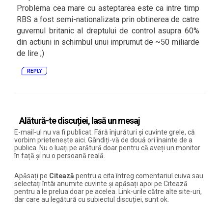
Problema cea mare cu asteptarea este ca intre timp
RBS a fost semi-nationalizata prin obtinerea de catre
guvernul britanic al dreptului de control asupra 60%
din actiuni in schimbul unui imprumut de ~50 miliarde
de lire ;)
REPLY
Alătură-te discuției, lasă un mesaj
E-mail-ul nu va fi publicat. Fără înjurături și cuvinte grele, că
vorbim prietenește aici. Gândiți-vă de două ori înainte de a
publica. Nu o luați pe arătură doar pentru că aveți un monitor
în față și nu o persoană reală.
Apăsați pe
Citează
pentru a cita întreg comentariul cuiva sau
selectați întâi anumite cuvinte și apăsați apoi pe Citează
pentru a le prelua doar pe acelea. Link-urile către alte site-uri,
dar care au legătură cu subiectul discuției, sunt ok.