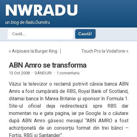
un blog de Radu Dumitru
«
Aripioare la Burger King
Touch Pro la Vodafone
»
ABN Amro se transforma
13 Oct 2008 ·
GÂNDURI
·
1 comentariu
Văzui la televizor o reclamă potrivit căreia banca ABN
Amro a fost cumpărată de RBS, Royal Bank of Scotland,
ditamai banca în Marea Britanie şi sponsor în Formula 1.
Site-ul oficial deja redirectează spre RBS dar
momentan nu e gata pagina, iar pe Google la o căutare
după ABN Amro găsesc mesajul “ABN AMRO a fost
achiziţionată de un consorţiu format din trei bănci –
Fortis, RBS şi Santander”.