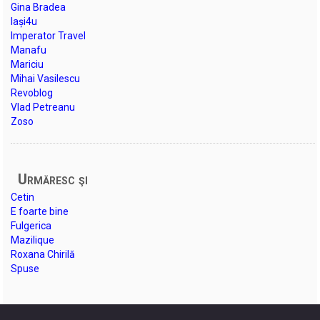
Gina Bradea
Iași4u
Imperator Travel
Manafu
Mariciu
Mihai Vasilescu
Revoblog
Vlad Petreanu
Zoso
Urmăresc şi
Cetin
E foarte bine
Fulgerica
Mazilique
Roxana Chirilă
Spuse