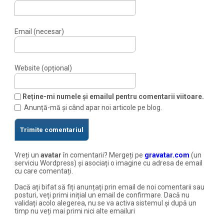
Email (necesar)
Website (opțional)
Reține-mi numele și emailul pentru comentarii viitoare.
Anunță-mă și când apar noi articole pe blog.
Vreți un
avatar
în comentarii? Mergeți pe
gravatar.com
(un
serviciu Wordpress) și asociați o imagine cu adresa de email
cu care comentați.
Dacă ați bifat să fiți anunțați prin email de noi comentarii sau
posturi, veți primi inițial un email de confirmare. Dacă nu
validați acolo alegerea, nu se va activa sistemul și după un
timp nu veți mai primi nici alte emailuri