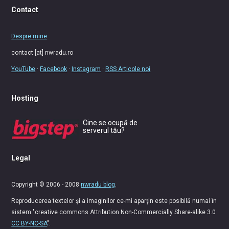
Contact
Despre mine
contact [at] nwradu.ro
YouTube
·
Facebook
·
Instagram
·
RSS Articole noi
Hosting
Cine se ocupă de
serverul tău?
Legal
Copyright © 2006 - 2008
nwradu blog
.
Reproducerea textelor și a imaginilor ce-mi aparțin este posibilă numai în
sistem "creative commons Attribution Non-Commercially Share-alike 3.0
CC BY-NC-SA
".