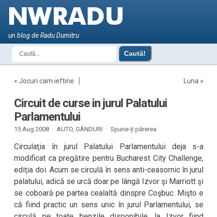
un blog de Radu Dumitru
«
Jocuri cam ieftine
Luna
»
Circuit de curse in jurul Palatului
Parlamentului
15 Aug 2008 ·
AUTO
,
GÂNDURI
·
Spune-ți părerea
Circulaţia în jurul Palatului Parlamentului deja s-a
modificat ca pregătire pentru Bucharest City Challenge,
ediţia doi. Acum se circulă în sens anti-ceasornic în jurul
palatului, adică se urcă doar pe lângă Izvor şi Marriott şi
se coboară pe partea cealaltă dinspre Coşbuc. Mişto e
că fiind practic un sens unic în jurul Parlamentului, se
circulă pe toate benzile disponibile, la Izvor fiind