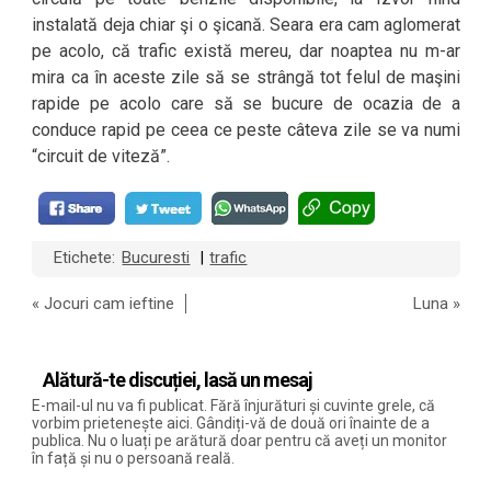
instalată deja chiar şi o şicană. Seara era cam aglomerat
pe acolo, că trafic există mereu, dar noaptea nu m-ar
mira ca în aceste zile să se strângă tot felul de maşini
rapide pe acolo care să se bucure de ocazia de a
conduce rapid pe ceea ce peste câteva zile se va numi
“circuit de viteză”.
Etichete:
Bucuresti
trafic
|
«
Jocuri cam ieftine
Luna
»
Alătură-te discuției, lasă un mesaj
E-mail-ul nu va fi publicat. Fără înjurături și cuvinte grele, că
vorbim prietenește aici. Gândiți-vă de două ori înainte de a
publica. Nu o luați pe arătură doar pentru că aveți un monitor
în față și nu o persoană reală.