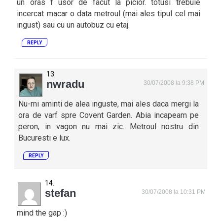
un oras f usor de facut la picior. totusi trebuie
incercat macar o data metroul (mai ales tipul cel mai
ingust) sau cu un autobuz cu etaj.
REPLY
nwradu
30/07/2008 la 9:38 PM
Nu-mi aminti de alea inguste, mai ales daca mergi la
ora de varf spre Covent Garden. Abia incapeam pe
peron, in vagon nu mai zic. Metroul nostru din
Bucuresti e lux.
REPLY
stefan
30/07/2008 la 10:31 PM
mind the gap :)