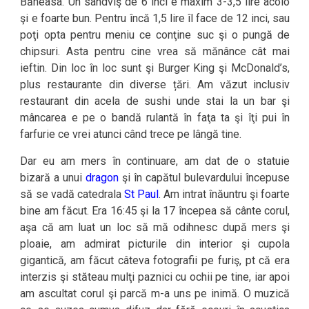
Băneasa. Un sandviş de 6 inci e maxim 3-3,5 lire acolo
şi e foarte bun. Pentru încă 1,5 lire îl face de 12 inci, sau
poţi opta pentru meniu ce conţine suc şi o pungă de
chipsuri. Asta pentru cine vrea să mănânce cât mai
ieftin. Din loc în loc sunt şi Burger King şi McDonald’s,
plus restaurante din diverse țări. Am văzut inclusiv
restaurant din acela de sushi unde stai la un bar şi
mâncarea e pe o bandă rulantă în faţa ta şi îţi pui în
farfurie ce vrei atunci când trece pe lângă tine.
Dar eu am mers în continuare, am dat de o statuie
bizară a unui
dragon
şi în capătul bulevardului începuse
să se vadă catedrala
St Paul
. Am intrat înăuntru şi foarte
bine am făcut. Era 16:45 şi la 17 începea să cânte corul,
aşa că am luat un loc să mă odihnesc după mers şi
ploaie, am admirat picturile din interior şi cupola
gigantică, am făcut câteva fotografii pe furiş, pt că era
interzis şi stăteau mulţi paznici cu ochii pe tine, iar apoi
am ascultat corul şi parcă m-a uns pe inimă. O muzică