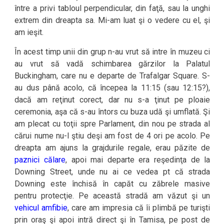
între a privi tabloul perpendicular, din faţă, sau la unghi
extrem din dreapta sa. Mi-am luat şi o vedere cu el, şi
am ieşit.
În acest timp unii din grup n-au vrut să intre în muzeu ci
au vrut să vadă schimbarea gărzilor la Palatul
Buckingham, care nu e departe de Trafalgar Square. S-
au dus până acolo, că începea la 11:15 (sau 12:15?),
dacă am reţinut corect, dar nu s-a ţinut pe ploaie
ceremonia, aşa că s-au întors cu buza udă şi umflată. Şi
am plecat cu toţii spre Parlament, din nou pe strada al
cărui nume nu-l ştiu deşi am fost de 4 ori pe acolo. Pe
dreapta am ajuns la grajdurile regale, erau păzite de
paznici călare
, apoi mai departe era reşedinţa de la
Downing Street, unde nu ai ce vedea pt că strada
Downing este închisă în capăt cu zăbrele masive
pentru protecţie. Pe această stradă am văzut şi un
vehicul amfibie
, care am impresia că îi plimbă pe turişti
prin oraş şi apoi intră direct şi în Tamisa, pe post de