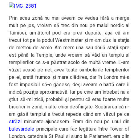
Prin acea zonă nu mai aveam ce vedea fără a merge
mult pe jos, vroiam să trec din nou pe malul nordic al
Tamisei, următorul pod era prea departe, aşa că am
trecut tot pe la podul Westminster şi m-am dus la staţia
de metrou de acolo. Am mers una sau două staţii spre
est până la Temple, unde vroiam să văd un templu al
templierilor ce s-a păstrat acolo de multă vreme. L-am
văzut acasă pe net, avea toate simbolurile templierilor
pe el, arată frumos şi mare clădirea, dar în Londra mi-a
fost imposibil să-o găsesc, deşi aveam o hartă care îi
indică poziţia aproximativă. Iar pe cine am întrebat nu a
ştiut să-mi zică, probabil şi pentru că erau foarte multe
biserici în zonă, multe chiar desfiinţate. Supărarea că n-
am găsit templul a trecut repede când am văzut pe ce
străzi
minunate ajunsesem. Eram din nou pe unul din
bulevardele
principale care fac legătura între Tower of
London, catedrala St Paul şi ajung la Parlament, era plin