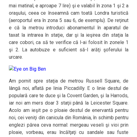
mai matinal, e aproape 7 lire) şi e valabil în zona 1 şi 2 a
oraşului, ceea ce înseamnă cam toată Londra turistică
(aeroportul era în zona 5 sau 6, de exemplu). De reţinut
e că la metrou introduci abonamentul în aparatul de
taxat la intrarea în staţie, dar şi la ieşirea din staţia la
care cobori, ca să te verifice că l-ai folosit în zonele 1
şi 2. La autobuze e suficient să-l arăţi şoferului la
urcare.
Am pornit spre staţia de metrou Russell Square, de
lângă noi, aflată pe linia Piccadilly. E o linie destul de
populară care te duce şi la Covent Garden, şi la Harrods,
iar noi am mers doar 3 staţii până la Leicester Square.
Acolo am ieşit pe o ploaie destul de enervantă pentru
noi, cei veniţi din canicula din România, în schimb pentru
englezi părea ceva normal: mergeau veseli şi vioi prin
ploaie, vorbeau, erau încălţaţi cu sandale sau fuste