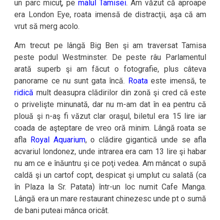
un parc micuţ, pe
malul Tamisei
. Am văzut că aproape
era London Eye, roata imensă de distracţii, aşa că am
vrut să merg acolo.
Am trecut pe lângă Big Ben şi am traversat Tamisa
peste podul Westminster. De peste râu Parlamentul
arată superb şi am făcut o fotografie, plus câteva
panorame ce nu sunt gata încă.
Roata
este imensă, te
ridică
mult deasupra clădirilor din zonă şi cred că este
o privelişte minunată, dar nu m-am dat în ea pentru că
plouă şi n-aş fi văzut clar oraşul, biletul era 15 lire iar
coada de aşteptare de vreo oră minim. Lângă roata se
afla
Royal Aquarium
, o clădire gigantică unde se afla
acvariul londonez, unde intrarea era cam 13 lire şi habar
nu am ce e înăuntru şi ce poţi vedea. Am mâncat o supă
caldă şi un cartof copt, despicat şi umplut cu salată (ca
în Plaza la Sr. Patata) într-un loc numit Cafe Manga.
Lângă era un mare restaurant chinezesc unde pt o sumă
de bani puteai mânca oricât.