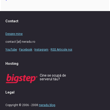
Contact
Despre mine
contact [at] nwradu.ro
YouTube
·
Facebook
·
Instagram
·
RSS Articole noi
Hosting
Cine se ocupă de
serverul tău?
Legal
Copyright © 2006 - 2008
nwradu blog
.