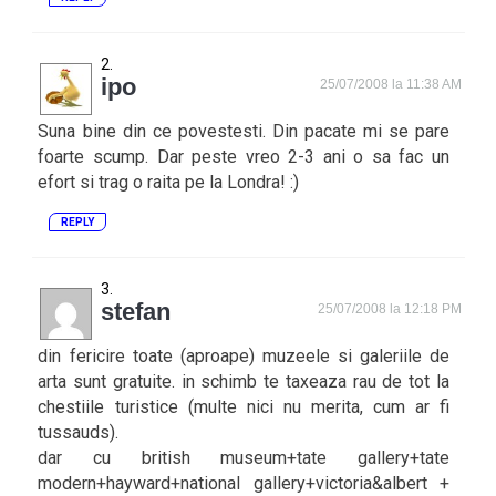
ipo
25/07/2008 la 11:38 AM
Suna bine din ce povestesti. Din pacate mi se pare
foarte scump. Dar peste vreo 2-3 ani o sa fac un
efort si trag o raita pe la Londra! :)
REPLY
stefan
25/07/2008 la 12:18 PM
din fericire toate (aproape) muzeele si galeriile de
arta sunt gratuite. in schimb te taxeaza rau de tot la
chestiile turistice (multe nici nu merita, cum ar fi
tussauds).
dar cu british museum+tate gallery+tate
modern+hayward+national gallery+victoria&albert +