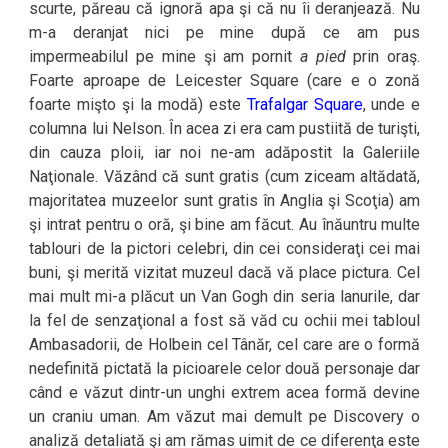
scurte, păreau că ignoră apa şi că nu îi deranjează. Nu
m-a deranjat nici pe mine după ce am pus
impermeabilul pe mine şi am pornit
a pied
prin oraş.
Foarte aproape de Leicester Square (care e o zonă
foarte mişto şi la modă) este
Trafalgar Square
, unde e
columna lui Nelson. În acea zi era cam pustiită de turişti,
din cauza ploii, iar noi ne-am adăpostit la Galeriile
Naţionale. Văzând că sunt gratis (cum ziceam altădată,
majoritatea muzeelor sunt gratis în Anglia şi Scoţia) am
şi intrat pentru o oră, şi bine am făcut. Au înăuntru multe
tablouri de la pictori celebri, din cei consideraţi cei mai
buni, şi merită vizitat muzeul dacă vă place pictura. Cel
mai mult mi-a plăcut un Van Gogh din seria lanurile, dar
la fel de senzaţional a fost să văd cu ochii mei tabloul
Ambasadorii, de Holbein cel Tânăr, cel care are o formă
nedefinită pictată la picioarele celor două personaje dar
când e văzut dintr-un unghi extrem acea formă devine
un craniu uman. Am văzut mai demult pe Discovery o
analiză detaliată şi am rămas uimit de ce diferenţa este