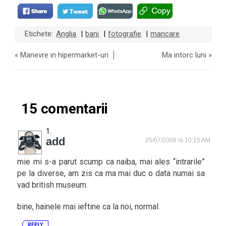
Etichete:
Anglia
bani
fotografie
mancare
|
|
|
«
Manevre in hipermarket-uri
Ma intorc luni
»
15 comentarii
add
25/07/2008 la 10:15 AM
mie mi s-a parut scump ca naiba, mai ales “intrarile”
pe la diverse, am zis ca ma mai duc o data numai sa
vad british museum.
bine, hainele mai ieftine ca la noi, normal.
REPLY