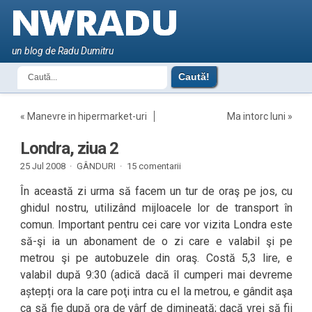
un blog de Radu Dumitru
«
Manevre in hipermarket-uri
Ma intorc luni
»
Londra, ziua 2
25 Jul 2008 ·
GÂNDURI
·
15 comentarii
În această zi urma să facem un tur de oraş pe jos, cu
ghidul nostru, utilizând mijloacele lor de transport în
comun. Important pentru cei care vor vizita Londra este
să-şi ia un abonament de o zi care e valabil şi pe
metrou şi pe autobuzele din oraş. Costă 5,3 lire, e
valabil după 9:30 (adică dacă îl cumperi mai devreme
aștepți ora la care poţi intra cu el la metrou, e gândit aşa
ca să fie după ora de vârf de dimineaţă; dacă vrei să fii