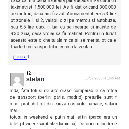
Lasa ca mie de la Baneasa pana acasa mi-a cerut un
taximetrist 1.500.000 lei. As fi dat oricand 300.000
pe metrou, daca am fi avut. Abonamentul era 5,3 lire
pt zonele 1 si 2, valabil o zi pe metrou si autobuze,
sau 6,5 lire daca il luai ca sa mearga si inainte de
9:30 ziua, daca vroiai sa fii matinal. Pentru un turist
aceasta este o cheltuiala mica si se merita, pt ca e
foarte bun transportul in comun la vizitare.
REPLY
stefan
30/07/2008 la 1:45 PM
mda, fata totusi de alte orase comparabile ca retea
de transport (berlin, paris, madrid) preturile sunt f
mari. probabil tot din cauza costurilor umane, salarii
mari…
totusi in weekend e putin mai ieftin (parca era un
bilet pt vineri-sambata-duminica)… si oricum londra e