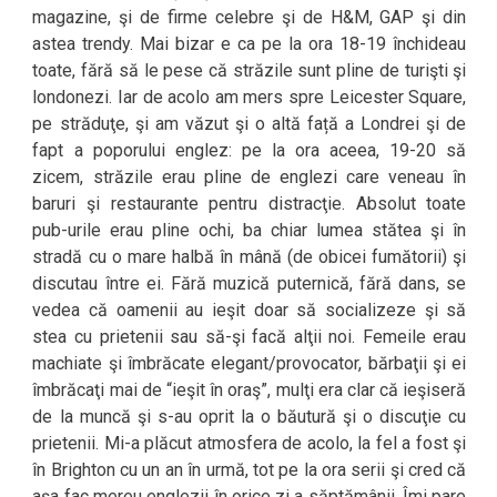
magazine, şi de firme celebre şi de H&M, GAP şi din
astea trendy. Mai bizar e ca pe la ora 18-19 închideau
toate, fără să le pese că străzile sunt pline de turişti şi
londonezi. Iar de acolo am mers spre Leicester Square,
pe străduţe, şi am văzut şi o altă față a Londrei şi de
fapt a poporului englez: pe la ora aceea, 19-20 să
zicem, străzile erau pline de englezi care veneau în
baruri şi restaurante pentru distracţie. Absolut toate
pub-urile erau pline ochi, ba chiar lumea stătea şi în
stradă cu o mare halbă în mână (de obicei fumătorii) şi
discutau între ei. Fără muzică puternică, fără dans, se
vedea că oamenii au ieşit doar să socializeze şi să
stea cu prietenii sau să-şi facă alţii noi. Femeile erau
machiate şi îmbrăcate elegant/provocator, bărbaţii şi ei
îmbrăcaţi mai de “ieşit în oraş”, mulţi era clar că ieşiseră
de la muncă şi s-au oprit la o băutură şi o discuţie cu
prietenii. Mi-a plăcut atmosfera de acolo, la fel a fost şi
în Brighton cu un an în urmă, tot pe la ora serii şi cred că
aşa fac mereu englezii în orice zi a săptămânii. Îmi pare