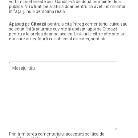
vorbim prietenește aici. Gândiți-vă de două ori înainte de a
publica. Nu o luați pe arătură doar pentru că aveți un monitor
în față și nu o persoană reală.
Apăsați pe
Citează
pentru a cita întreg comentariul cuiva sau
selectați întâi anumite cuvinte și apăsați apoi pe Citează
pentru a le prelua doar pe acelea. Link-urile către alte site-uri,
dar care au legătură cu subiectul discuției, sunt ok.
Prin trimiterea comentariului acceptați politica de