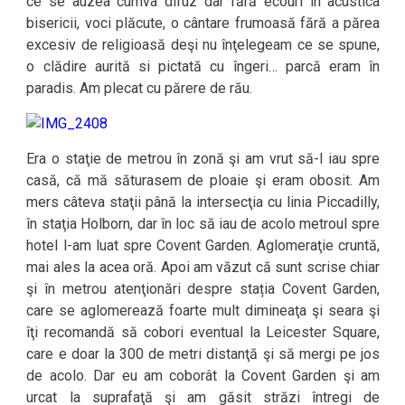
ce se auzea cumva difuz dar fără ecouri în acustica
bisericii, voci plăcute, o cântare frumoasă fără a părea
excesiv de religioasă deşi nu înţelegeam ce se spune,
o clădire aurită si pictată cu îngeri… parcă eram în
paradis. Am plecat cu părere de rău.
Era o staţie de metrou în zonă şi am vrut să-l iau spre
casă, că mă săturasem de ploaie şi eram obosit. Am
mers câteva staţii până la intersecţia cu linia Piccadilly,
în staţia Holborn, dar în loc să iau de acolo metroul spre
hotel l-am luat spre Covent Garden. Aglomeraţie cruntă,
mai ales la acea oră. Apoi am văzut că sunt scrise chiar
şi în metrou atenţionări despre stația Covent Garden,
care se aglomerează foarte mult dimineaţa şi seara şi
îţi recomandă să cobori eventual la Leicester Square,
care e doar la 300 de metri distanţă şi să mergi pe jos
de acolo. Dar eu am coborât la Covent Garden şi am
urcat la suprafaţă şi am găsit străzi întregi de