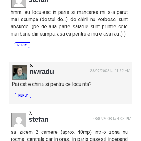
hmm…eu locuiesc in paris si mancarea mi s-a parut
mai scumpa (destul de…). de chirii nu vorbesc, sunt
absurde. (pe de alta parte salarile sunt printre cele
mai bune din europa, asa ca pentru ei nu e asa rau :) )
REPLY
nwradu
28/07/2008 la 11:32 AM
Pai cat e chiria si pentru ce locuinta?
REPLY
stefan
28/07/2008 la 4:08 PM
sa zicem 2 camere (aprox 40mp) intr-o zona nu
tocmai centrala dar in oras.. in paris gasesti incepand