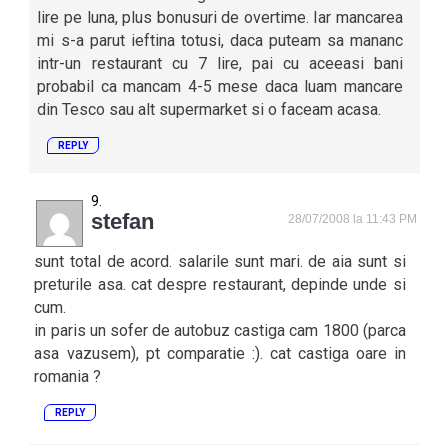
lire pe luna, plus bonusuri de overtime. Iar mancarea
mi s-a parut ieftina totusi, daca puteam sa mananc
intr-un restaurant cu 7 lire, pai cu aceeasi bani
probabil ca mancam 4-5 mese daca luam mancare
din Tesco sau alt supermarket si o faceam acasa.
REPLY
stefan
28/07/2008 la 11:43 PM
sunt total de acord. salarile sunt mari. de aia sunt si
preturile asa. cat despre restaurant, depinde unde si
cum.
in paris un sofer de autobuz castiga cam 1800 (parca
asa vazusem), pt comparatie :). cat castiga oare in
romania ?
REPLY