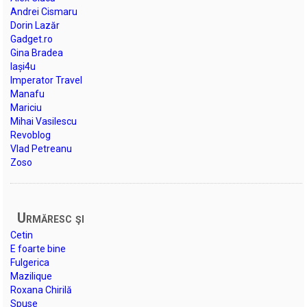
Andrei Cismaru
Dorin Lazăr
Gadget.ro
Gina Bradea
Iași4u
Imperator Travel
Manafu
Mariciu
Mihai Vasilescu
Revoblog
Vlad Petreanu
Zoso
Urmăresc şi
Cetin
E foarte bine
Fulgerica
Mazilique
Roxana Chirilă
Spuse