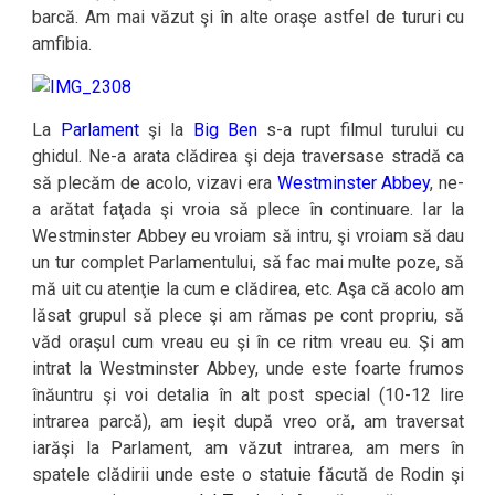
barcă. Am mai văzut şi în alte oraşe astfel de tururi cu
amfibia.
La
Parlament
şi la
Big Ben
s-a rupt filmul turului cu
ghidul. Ne-a arata clădirea şi deja traversase stradă ca
să plecăm de acolo, vizavi era
Westminster Abbey
, ne-
a arătat faţada şi vroia să plece în continuare. Iar la
Westminster Abbey eu vroiam să intru, şi vroiam să dau
un tur complet Parlamentului, să fac mai multe poze, să
mă uit cu atenţie la cum e clădirea, etc. Aşa că acolo am
lăsat grupul să plece şi am rămas pe cont propriu, să
văd oraşul cum vreau eu şi în ce ritm vreau eu. Şi am
intrat la Westminster Abbey, unde este foarte frumos
înăuntru şi voi detalia în alt post special (10-12 lire
intrarea parcă), am ieşit după vreo oră, am traversat
iarăşi la Parlament, am văzut intrarea, am mers în
spatele clădirii unde este o statuie făcută de Rodin şi