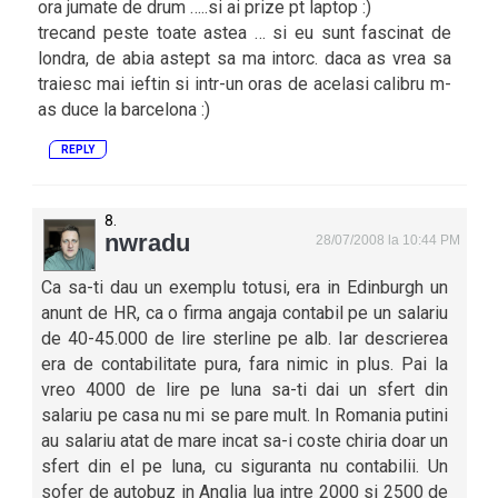
ora jumate de drum …..si ai prize pt laptop :)
trecand peste toate astea … si eu sunt fascinat de
londra, de abia astept sa ma intorc. daca as vrea sa
traiesc mai ieftin si intr-un oras de acelasi calibru m-
as duce la barcelona :)
REPLY
nwradu
28/07/2008 la 10:44 PM
Ca sa-ti dau un exemplu totusi, era in Edinburgh un
anunt de HR, ca o firma angaja contabil pe un salariu
de 40-45.000 de lire sterline pe alb. Iar descrierea
era de contabilitate pura, fara nimic in plus. Pai la
vreo 4000 de lire pe luna sa-ti dai un sfert din
salariu pe casa nu mi se pare mult. In Romania putini
au salariu atat de mare incat sa-i coste chiria doar un
sfert din el pe luna, cu siguranta nu contabilii. Un
sofer de autobuz in Anglia lua intre 2000 si 2500 de