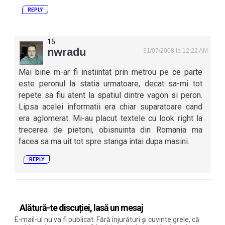
REPLY
nwradu
31/07/2008 la 12:22 AM
Mai bine m-ar fi instiintat prin metrou pe ce parte
este peronul la statia urmatoare, decat sa-mi tot
repete sa fiu atent la spatiul dintre vagon si peron.
Lipsa acelei informatii era chiar suparatoare cand
era aglomerat. Mi-au placut textele cu look right la
trecerea de pietoni, obisnuinta din Romania ma
facea sa ma uit tot spre stanga intai dupa masini.
REPLY
Alătură-te discuției, lasă un mesaj
E-mail-ul nu va fi publicat. Fără înjurături și cuvinte grele, că