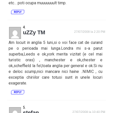
etc… poti ocupa muuuuuuult timp.
REPLY
uZZy TM
27/07/2008 la 2:20 PM
Am locuit in anglia 5 luni,si o voi face cat de curand
pe o perioada mai lunga.Londra mi s-a parut
superba,Leeds e ok,york merita vizitat (e cel mai
turistic oras) , manchester e ok,chester e
ok,scheffield la fel,toata anglia per general e ok.Si nu
e deloc scump,nici mancare nici haine ..NIMIC , cu
exceptia chiriilor care totusi sunt in unele locuri
exagerate.
REPLY
stefan
27/07/2008 la 10:40 PM