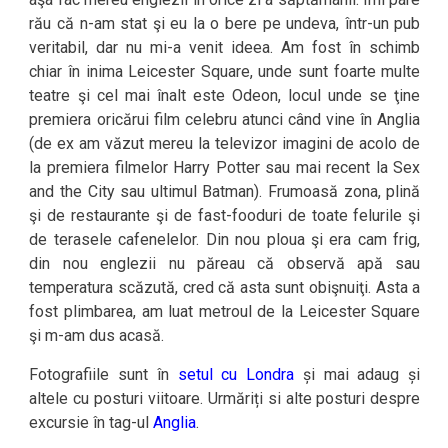
rău că n-am stat şi eu la o bere pe undeva, într-un pub
veritabil, dar nu mi-a venit ideea. Am fost în schimb
chiar în inima Leicester Square, unde sunt foarte multe
teatre şi cel mai înalt este Odeon, locul unde se ţine
premiera oricărui film celebru atunci când vine în Anglia
(de ex am văzut mereu la televizor imagini de acolo de
la premiera filmelor Harry Potter sau mai recent la Sex
and the City sau ultimul Batman). Frumoasă zona, plină
şi de restaurante şi de fast-fooduri de toate felurile şi
de terasele cafenelelor. Din nou ploua şi era cam frig,
din nou englezii nu păreau că observă apă sau
temperatura scăzută, cred că asta sunt obişnuiţi. Asta a
fost plimbarea, am luat metroul de la Leicester Square
şi m-am dus acasă.
Fotografiile sunt în
setul cu Londra
și mai adaug și
altele cu posturi viitoare. Urmăriți si alte posturi despre
excursie în tag-ul
Anglia
.