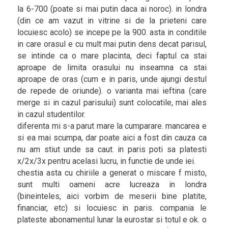
la 6-700 (poate si mai putin daca ai noroc). in londra
(din ce am vazut in vitrine si de la prieteni care
locuiesc acolo) se incepe pe la 900. asta in conditile
in care orasul e cu mult mai putin dens decat parisul,
se intinde ca o mare placinta, deci faptul ca stai
aproape de limita orasului nu inseamna ca stai
aproape de oras (cum e in paris, unde ajungi destul
de repede de oriunde). o varianta mai ieftina (care
merge si in cazul parisului) sunt colocatile, mai ales
in cazul studentilor.
diferenta mi s-a parut mare la cumparare. mancarea e
si ea mai scumpa, dar poate aici a fost din cauza ca
nu am stiut unde sa caut. in paris poti sa platesti
x/2x/3x pentru acelasi lucru, in functie de unde iei.
chestia asta cu chiriile a generat o miscare f misto,
sunt multi oameni acre lucreaza in londra
(bineinteles, aici vorbim de meserii bine platite,
financiar, etc) si locuiesc in paris. compania le
plateste abonamentul lunar la eurostar si totul e ok. o