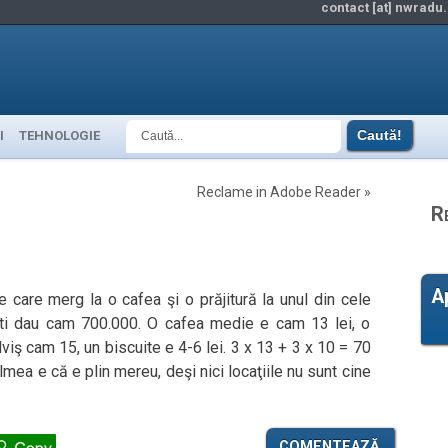
contact [at] nwradu.
I
TEHNOLOGIE
Reclame in Adobe Reader
»
R
A
 care merg la o cafea şi o prăjitură la unul din cele
ti dau cam 700.000. O cafea medie e cam 13 lei, o
viş cam 15, un biscuite e 4-6 lei. 3 x 13 + 3 x 10 = 70
ulmea e că e plin mereu, deşi nici locaţiile nu sunt cine
COMENTEAZĂ