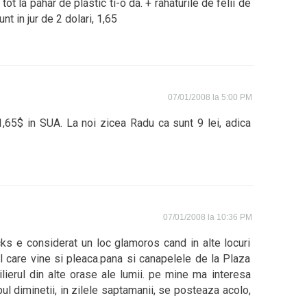
tot la pahar de plastic ti-o da. + rahaturile de felii de
unt in jur de 2 dolari, 1,65
07/01/2008 la 5:00 PM
t 1,65$ in SUA. La noi zicea Radu ca sunt 9 lei, adica
07/01/2008 la 10:36 PM
cks e considerat un loc glamoros cand in alte locuri
 care vine si pleaca.pana si canapelele de la Plaza
ilierul din alte orase ale lumii. pe mine ma interesa
ul diminetii, in zilele saptamanii, se posteaza acolo,