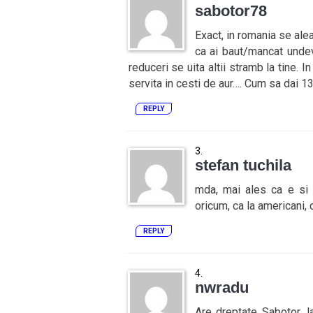
sabotor78
Exact, in romania se alea
ca ai baut/mancat undev
reduceri se uita altii stramb la tine. In
servita in cesti de aur…. Cum sa dai 13
REPLY
stefan tuchila
mda, mai ales ca e si f
oricum, ca la americani, c
REPLY
nwradu
Are dreptate Sabotor, la