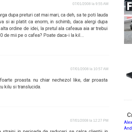
07/01/2008 la 9:55 AM
rga dupa preturi cat mai mari, ca deh, sa te poti lauda
a si ai platit ca enorm, in schimb, daca alergi dupa
 alta ordine de idei, la pretul ala cafeaua aia ar trebui
0 de mii pe o cafea? Poate daca-i la kil….
07/01/2008 la 10:57 AM
oarte proasta. nu chiar nechezol like, dar proasta
u kilu si translucida.
Ci
07/01/2008 la 12:27 PM
Alex
And
 straini in perioada de reduceri se calca clientii in