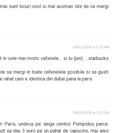
 mai sunt locuri cool si mai
austrian like
de ce mergi
08/01/2008 la 2:34 AM
 in cele mai misto cafenele… si tu (jen) ….starbucks
este sa mergi in toate cafenelele posibile si sa gusti
 rahat care e identica din dubai pana la paris
08/01/2008 la 2:51 AM
n Paris, undeva pe langa centrul Pompidou parca.
ult sa dau 3 euro pe un pahar de capucino, mai ales