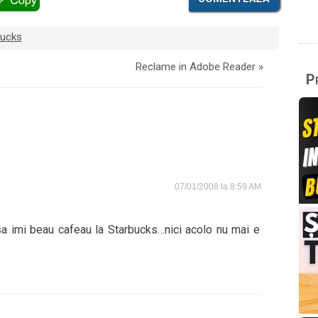
bucks
Reclame in Adobe Reader
»
Pr
07/01/2008 la 8:59 AM
sa imi beau cafeau la Starbucks…nici acolo nu mai e