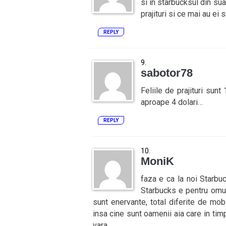
si in starbucksul din sua 
prajituri si ce mai au ei s
REPLY
sabotor78
Feliile de prajituri sun
aproape 4 dolari…
REPLY
MoniK
faza e ca la noi Starbu
Starbucks e pentru omul
sunt enervante, total diferite de mob
insa cine sunt oamenii aia care in timp
vara.