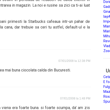
Dori
ntrarea in magazin. La noi e rusine sa zici ca ti-ai luat
Gad
Gin
Iași
i bani primesti la Starbucks cafeaua intr-un pahar de
Impe
Man
a cana, dar trebuie sa ceri tu astfel, default-ul e la
Mari
Miha
Rev
Vla
Zos
07/01/2008 la 12:38 PM
 mai buna ciocolata calda din Bucuresti.
U
Ceti
E fo
Fulg
Mazi
Roxa
07/01/2008 la 1:48 PM
Spu
la viena era foarte buna. si foarte scumpa, da’ am zis