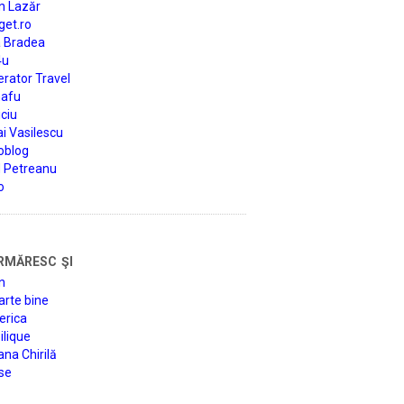
n Lazăr
get.ro
a Bradea
4u
rator Travel
afu
ciu
i Vasilescu
oblog
d Petreanu
o
rmăresc şi
n
arte bine
erica
lique
na Chirilă
se