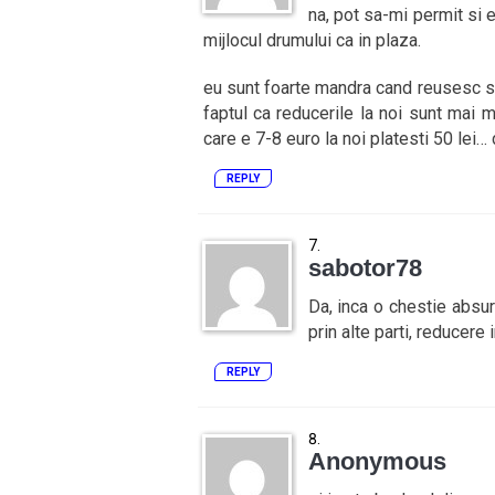
na, pot sa-mi permit si 
mijlocul drumului ca in plaza.
eu sunt foarte mandra cand reusesc sa
faptul ca reducerile la noi sunt mai 
care e 7-8 euro la noi platesti 50 lei… d
REPLY
sabotor78
Da, inca o chestie absu
prin alte parti, reducer
REPLY
Anonymous