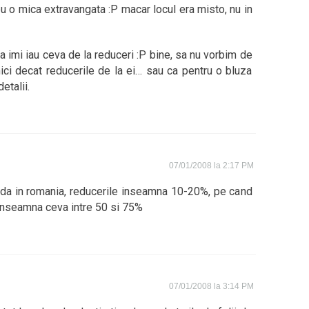
eu o mica extravangata :P macar locul era misto, nu in
 imi iau ceva de la reduceri :P bine, sa nu vorbim de
mici decat reducerile de la ei… sau ca pentru o bluza
etalii.
07/01/2008 la 2:17 PM
rda in romania, reducerile inseamna 10-20%, pe cand
e inseamna ceva intre 50 si 75%
07/01/2008 la 3:14 PM