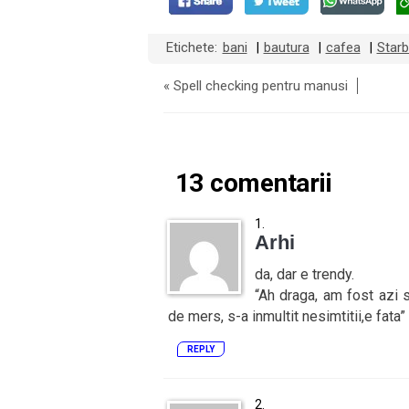
Etichete:
bani
bautura
cafea
Star
|
|
|
«
Spell checking pentru manusi
13 comentarii
Arhi
da, dar e trendy.
“Ah draga, am fost azi 
de mers, s-a inmultit nesimtitii,e fata”
REPLY