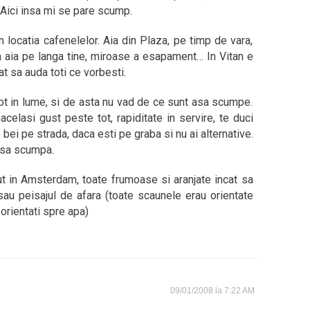
 Aici insa mi se pare scump.
n locatia cafenelelor. Aia din Plaza, pe timp de vara,
a aia pe langa tine, miroase a esapament… In Vitan e
t sa auda toti ce vorbesti.
tot in lume, si de asta nu vad de ce sunt asa scumpe.
elasi gust peste tot, rapiditate in servire, te duci
 bei pe strada, daca esti pe graba si nu ai alternative.
 asa scumpa.
t in Amsterdam, toate frumoase si aranjate incat sa
 sau peisajul de afara (toate scaunele erau orientate
orientati spre apa)
09/01/2008 la 7:22 AM