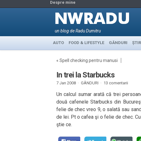
Despre mine
un blog de Radu Dumitru
AUTO
FOOD & LIFESTYLE
GÂNDURI
ȘTIR
«
Spell checking pentru manusi
In trei la Starbucks
7 Jan 2008 ·
GÂNDURI
·
13 comentarii
Un calcul sumar arată că trei persoane
două cafenele Starbucks din Bucureş
felie de chec vreo 9, o salată sau sand
de lei. Pt o cafea şi o felie de chec. C
ştie ce.