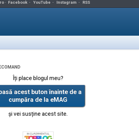
ro ·
Facebook
·
YouTube
·
Instagram
·
RSS
ecomand
Îți place blogul meu?
pasă acest buton înainte de a
cumpăra de la eMAG
și vei susține acest site.