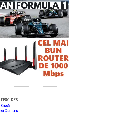
tesc des
 Ciucă
rei Cismaru