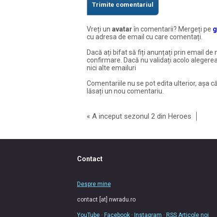
Vreți un
avatar
în comentarii? Mergeți pe
g
cu adresa de email cu care comentați.
Dacă ați bifat să fiți anunțați prin email de 
confirmare. Dacă nu validați acolo alegerea
nici alte emailuri
Comentariile nu se pot edita ulterior, așa că
lăsați un nou comentariu.
«
A inceput sezonul 2 din Heroes
Contact
Despre mine
contact [at] nwradu.ro
YouTube
·
Facebook
·
Instagram
·
RSS Articole noi