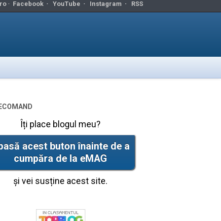
ro ·
Facebook
·
YouTube
·
Instagram
·
RSS
ecomand
Îți place blogul meu?
pasă acest buton înainte de a
cumpăra de la eMAG
și vei susține acest site.