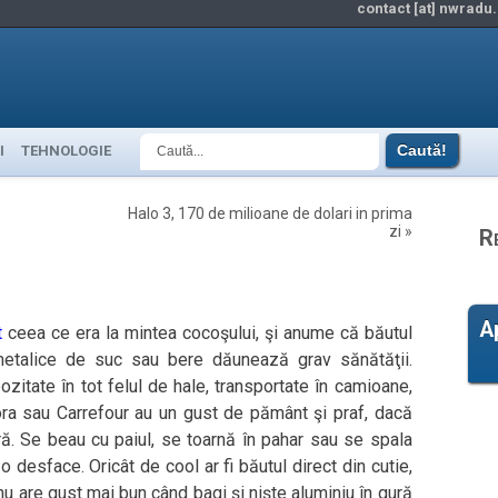
contact [at] nwradu.
I
TEHNOLOGIE
Halo 3, 170 de milioane de dolari in prima
zi
»
R
A
t
ceea ce era la mintea cocoşului, şi anume că băutul
 metalice de suc sau bere dăunează grav sănătăţii.
ozitate în tot felul de hale, transportate în camioane,
Cora sau Carrefour au un gust de pământ şi praf, dacă
ură. Se beau cu paiul, se toarnă în pahar sau se spala
o desface. Oricât de cool ar fi băutul direct din cutie,
 nu are gust mai bun când bagi şi nişte aluminiu în gură