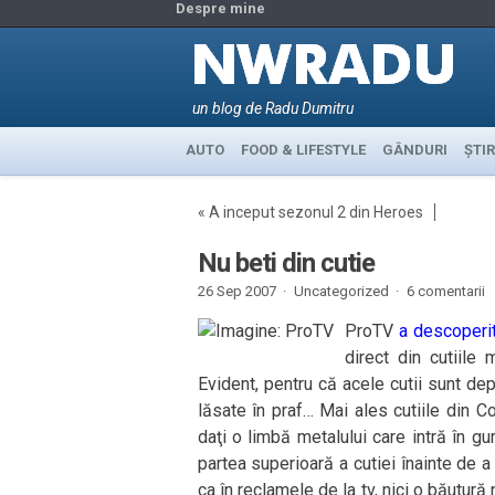
Despre mine
un blog de Radu Dumitru
AUTO
FOOD & LIFESTYLE
GÂNDURI
ȘTIR
«
A inceput sezonul 2 din Heroes
Nu beti din cutie
26 Sep 2007 ·
Uncategorized ·
6 comentarii
ProTV
a descoperi
direct din cutiile
Evident, pentru că acele cutii sunt dep
lăsate în praf… Mai ales cutiile din 
daţi o limbă metalului care intră în g
partea superioară a cutiei înainte de a 
ca în reclamele de la tv, nici o băutură