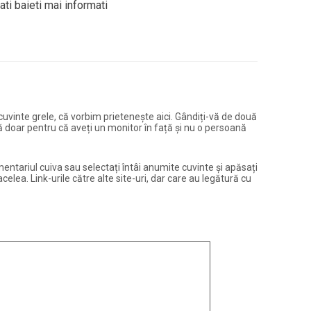
ati baieti mai informati
și cuvinte grele, că vorbim prietenește aici. Gândiți-vă de două
ură doar pentru că aveți un monitor în față și nu o persoană
entariul cuiva sau selectați întâi anumite cuvinte și apăsați
elea. Link-urile către alte site-uri, dar care au legătură cu