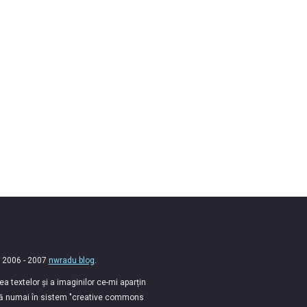
 2006 - 2007
nwradu blog
.
 textelor și a imaginilor ce-mi aparțin
lă numai în sistem "creative commons