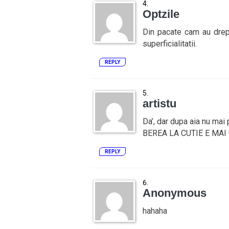
Optzile
Din pacate cam au drept
superficialitatii.
REPLY
artistu
Da’, dar dupa aia nu mai p
BEREA LA CUTIE E MAI CO
REPLY
Anonymous
hahaha