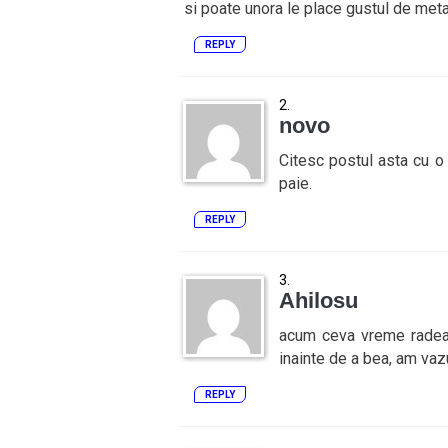
si poate unora le place gustul de meta
REPLY
novo
Citesc postul asta cu o
paie.
REPLY
Ahilosu
acum ceva vreme radeam
inainte de a bea, am vazu
REPLY