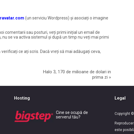
ravatar.com
(un serviciu Wordpress) și asociați o imagine
noi comentarii sau posturi, veți primi inițial un email de
, nu se va activa sistemul și după un timp nu veți mai primi
 verificați ce ați scris. Dacă vreți să mai adăugați ceva,
Halo 3, 170 de milioane de dolari in
prima zi
»
Hosting
Legal
Cine se ocupă de
Copyright ©
serverul tău?
Reproducerea
este posibi