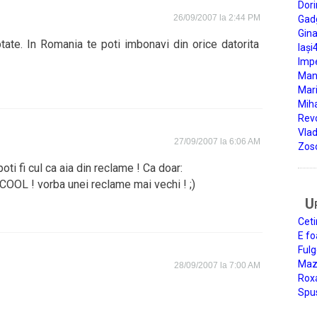
Dori
26/09/2007 la 2:44 PM
Gad
Gin
ate. In Romania te poti imbonavi din orice datorita
Iași
Impe
Man
Mari
Miha
Rev
Vla
27/09/2007 la 6:06 AM
Zos
oti fi cul ca aia din reclame ! Ca doar:
OL ! vorba unei reclame mai vechi ! ;)
U
Ceti
E fo
Fulg
Mazi
28/09/2007 la 7:00 AM
Roxa
Spu