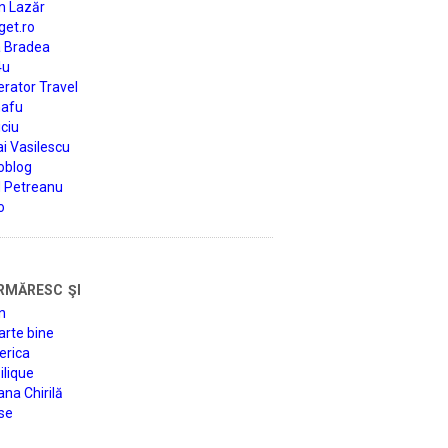
n Lazăr
get.ro
a Bradea
4u
rator Travel
afu
ciu
i Vasilescu
oblog
d Petreanu
o
rmăresc şi
n
arte bine
erica
lique
na Chirilă
se