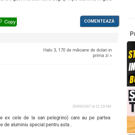
COMENTEAZĂ
Pr
Halo 3, 170 de milioane de dolari in
prima zi
»
26/09/2007 la 11:19 AM
de ex cele de la san pelegrino) care au pe partea
ie de aluminiu special pentru asta…