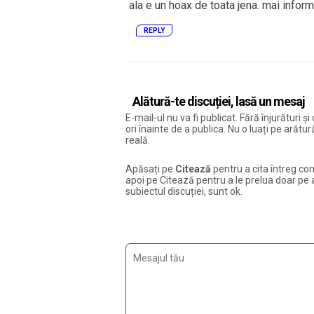
ala e un hoax de toata jena. mai inform
REPLY
Alătură-te discuției, lasă un mesaj
E-mail-ul nu va fi publicat. Fără înjurături 
ori înainte de a publica. Nu o luați pe arăt
reală.
Apăsați pe
Citează
pentru a cita întreg com
apoi pe Citează pentru a le prelua doar pe ac
subiectul discuției, sunt ok.