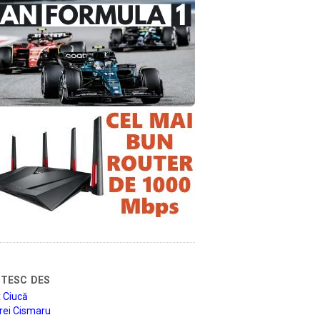
tesc des
 Ciucă
rei Cismaru