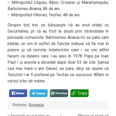
– Mitropolitul Clujului, Albei, Crisanei şi Maramureşului,
Bartolomeu Anania, 86 de ani.
– Mitropolitul Olteniei, Teofan, 48 de ani.
Despre toţi trei se bănuieşte că au avut relaţii cu
Securitatea, pt că au fost la studii prin străinătate în
perioada comunistă. Bartolomeu Anania mi se pare cam
bătrân, un om în astfel de funcţie trebuie să fie mai în
putere şi să reziste îndatoririlor care i se cer, altfel
facem ca italienii care l-au ales în 1978 Papa pe Ioan
Paul I şi acesta a decedat după doar 33 de zile. Şansa
cea mai mare o are Daniel, se pare, deşi se spune că
Teoctist l-ar fi preferat pe Teofan ca succesor. Aflăm în
cursul zilei de mâine.
Etichete:
Romania
«
Teroristii au sunat/n-au
iPhone-ul spart pe