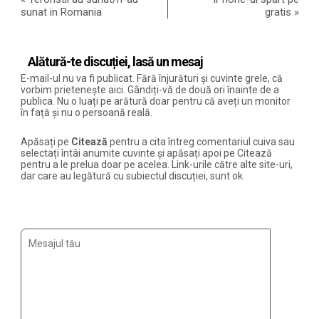
sunat in Romania
gratis
»
Alătură-te discuției, lasă un mesaj
E-mail-ul nu va fi publicat. Fără înjurături și cuvinte grele, că
vorbim prietenește aici. Gândiți-vă de două ori înainte de a
publica. Nu o luați pe arătură doar pentru că aveți un monitor
în față și nu o persoană reală.
Apăsați pe
Citează
pentru a cita întreg comentariul cuiva sau
selectați întâi anumite cuvinte și apăsați apoi pe Citează
pentru a le prelua doar pe acelea. Link-urile către alte site-uri,
dar care au legătură cu subiectul discuției, sunt ok.