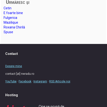
Urmăresc şi
Cetin
E foarte bine
Fulgerica
Mazilique
Roxana Chirilă
Spuse
Contact
Despre mine
contact [at] nwradu.ro
YouTube
·
Facebook
·
Instagram
·
RSS Articole noi
Hosting
Cine se ocupă de