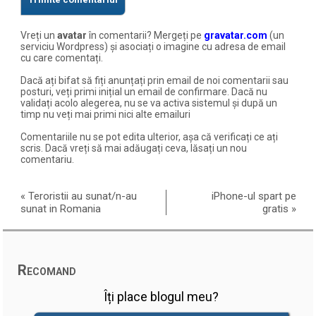
Vreți un
avatar
în comentarii? Mergeți pe
gravatar.com
(un
serviciu Wordpress) și asociați o imagine cu adresa de email
cu care comentați.
Dacă ați bifat să fiți anunțați prin email de noi comentarii sau
posturi, veți primi inițial un email de confirmare. Dacă nu
validați acolo alegerea, nu se va activa sistemul și după un
timp nu veți mai primi nici alte emailuri
Comentariile nu se pot edita ulterior, așa că verificați ce ați
scris. Dacă vreți să mai adăugați ceva, lăsați un nou
comentariu.
«
Teroristii au sunat/n-au
iPhone-ul spart pe
sunat in Romania
gratis
»
Recomand
Îți place blogul meu?