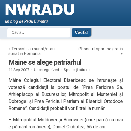
un blog de Radu Dumitru
«
Teroristii au sunat/n-au
iPhone-ul spart pe gratis
sunat in Romania
»
Maine se alege patriarhul
11 Sep 2007 ·
Uncategorized ·
Spune-ți părerea
Mâine Colegiul Electoral Bisericesc se întruneşte şi
votează candidaţii la postul de “Prea Fericirea Sa,
Arhiepiscop al Bucureştilor, Mitropolit al Munteniei şi
Dobrogei şi Prea Fericitul Patriarh al Bisericii Ortodoxe
Române”. Candidaţii probabil vor fi trei la număr:
– Mitropolitul Moldovei şi Bucovinei (care parcă nu mai
e pământ românesc), Daniel Ciubotea, 56 de ani.