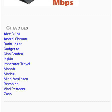
Citesc des
Alex Ciucă
Andrei Cismaru
Dorin Lazăr
Gadget.ro
Gina Bradea
Iași4u
Imperator Travel
Manafu
Mariciu
Mihai Vasilescu
Revoblog
Vlad Petreanu
Zoso