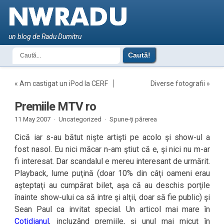
un blog de Radu Dumitru
«
Am castigat un iPod la CERF
Diverse fotografii
»
Premiile MTV ro
11 May 2007 ·
Uncategorized ·
Spune-ți părerea
Cică iar s-au bătut nişte artişti pe acolo şi show-ul a
fost nasol. Eu nici măcar n-am ştiut că e, şi nici nu m-ar
fi interesat. Dar scandalul e mereu interesant de urmărit.
Playback, lume puţină (doar 10% din câţi oameni erau
aşteptaţi au cumpărat bilet, aşa că au deschis porţile
înainte show-ului ca să intre şi alţii, doar să fie public) şi
Sean Paul ca invitat special. Un articol mai mare în
Cotidianul
, incluzând premiile, şi unul mai micuţ în