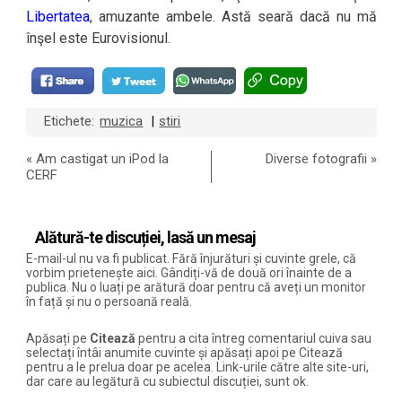
Libertatea
, amuzante ambele. Astă seară dacă nu mă
înşel este Eurovisionul.
Etichete:
muzica
stiri
|
«
Am castigat un iPod la
Diverse fotografii
»
CERF
Alătură-te discuției, lasă un mesaj
E-mail-ul nu va fi publicat. Fără înjurături și cuvinte grele, că
vorbim prietenește aici. Gândiți-vă de două ori înainte de a
publica. Nu o luați pe arătură doar pentru că aveți un monitor
în față și nu o persoană reală.
Apăsați pe
Citează
pentru a cita întreg comentariul cuiva sau
selectați întâi anumite cuvinte și apăsați apoi pe Citează
pentru a le prelua doar pe acelea. Link-urile către alte site-uri,
dar care au legătură cu subiectul discuției, sunt ok.