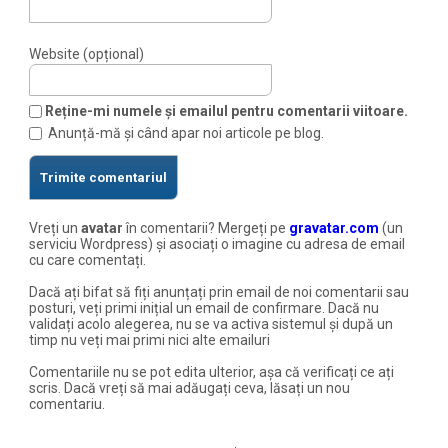
Website (opțional)
Reține-mi numele și emailul pentru comentarii viitoare.
Anunță-mă și când apar noi articole pe blog.
Vreți un
avatar
în comentarii? Mergeți pe
gravatar.com
(un
serviciu Wordpress) și asociați o imagine cu adresa de email
cu care comentați.
Dacă ați bifat să fiți anunțați prin email de noi comentarii sau
posturi, veți primi inițial un email de confirmare. Dacă nu
validați acolo alegerea, nu se va activa sistemul și după un
timp nu veți mai primi nici alte emailuri
Comentariile nu se pot edita ulterior, așa că verificați ce ați
scris. Dacă vreți să mai adăugați ceva, lăsați un nou
comentariu.