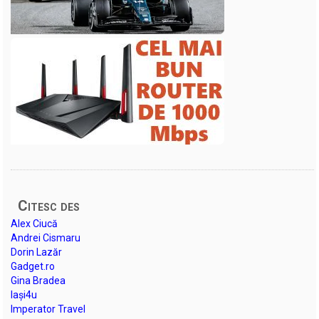
Citesc des
Alex Ciucă
Andrei Cismaru
Dorin Lazăr
Gadget.ro
Gina Bradea
Iași4u
Imperator Travel