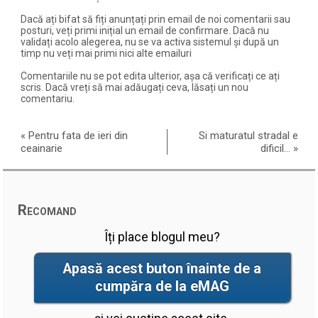
Dacă ați bifat să fiți anunțați prin email de noi comentarii sau
posturi, veți primi inițial un email de confirmare. Dacă nu
validați acolo alegerea, nu se va activa sistemul și după un
timp nu veți mai primi nici alte emailuri
Comentariile nu se pot edita ulterior, așa că verificați ce ați
scris. Dacă vreți să mai adăugați ceva, lăsați un nou
comentariu.
«
Pentru fata de ieri din
Si maturatul stradal e
ceainarie
dificil…
»
Recomand
Îți place blogul meu?
Apasă acest buton înainte de a
cumpăra de la eMAG