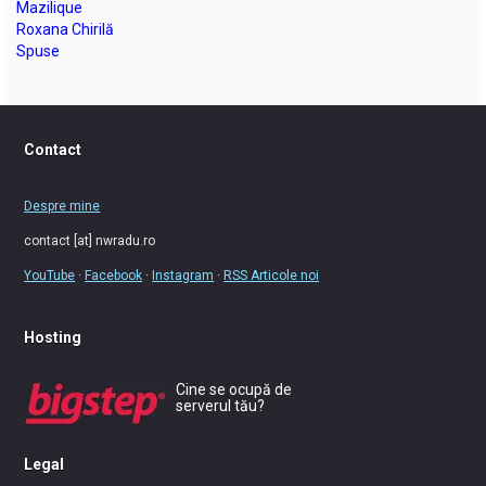
Mazilique
Roxana Chirilă
Spuse
Contact
Despre mine
contact [at] nwradu.ro
YouTube
·
Facebook
·
Instagram
·
RSS Articole noi
Hosting
Cine se ocupă de
serverul tău?
Legal