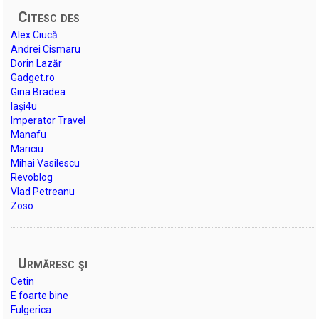
Citesc des
Alex Ciucă
Andrei Cismaru
Dorin Lazăr
Gadget.ro
Gina Bradea
Iași4u
Imperator Travel
Manafu
Mariciu
Mihai Vasilescu
Revoblog
Vlad Petreanu
Zoso
Urmăresc şi
Cetin
E foarte bine
Fulgerica