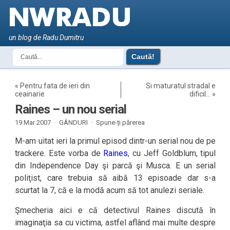
un blog de Radu Dumitru
«
Pentru fata de ieri din
Si maturatul stradal e
ceainarie
dificil…
»
Raines – un nou serial
19 Mar 2007 ·
GÂNDURI
·
Spune-ți părerea
M-am uitat ieri la primul episod dintr-un serial nou de pe
trackere. Este vorba de
Raines
, cu Jeff Goldblum, tipul
din Independence Day şi parcă şi Musca. E un serial
poliţist, care trebuia să aibă 13 episoade dar s-a
scurtat la 7, că e la modă acum să tot anulezi seriale.
Şmecheria aici e că detectivul Raines discută în
imaginaţia sa cu victima, astfel aflând mai multe despre