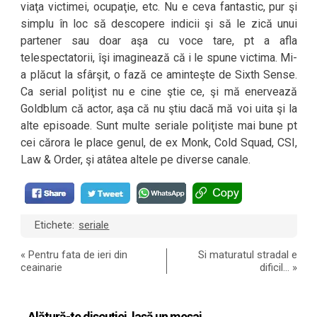
viaţa victimei, ocupaţie, etc. Nu e ceva fantastic, pur şi
simplu în loc să descopere indicii şi să le zică unui
partener sau doar aşa cu voce tare, pt a afla
telespectatorii, îşi imaginează că i le spune victima. Mi-
a plăcut la sfârşit, o fază ce aminteşte de Sixth Sense.
Ca serial poliţist nu e cine ştie ce, şi mă enervează
Goldblum că actor, aşa că nu ştiu dacă mă voi uita şi la
alte episoade. Sunt multe seriale poliţiste mai bune pt
cei cărora le place genul, de ex Monk, Cold Squad, CSI,
Law & Order, şi atâtea altele pe diverse canale.
Etichete:
seriale
«
Pentru fata de ieri din
Si maturatul stradal e
ceainarie
dificil…
»
Alătură-te discuției, lasă un mesaj