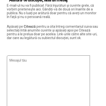
E-mail-ul nu va fi publicat. Fără înjurături și cuvinte grele, că
vorbim prietenește aici. Gândiți-vă de două ori înainte de a
publica. Nu o luați pe arătură doar pentru că aveți un monitor
în față și nu o persoană reală.
Apăsați pe
Citează
pentru a cita întreg comentariul cuiva sau
selectați întâi anumite cuvinte și apăsați apoi pe Citează
pentru a le prelua doar pe acelea. Link-urile către alte site-uri,
dar care au legătură cu subiectul discuției, sunt ok.