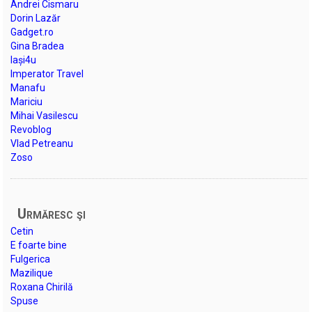
Andrei Cismaru
Dorin Lazăr
Gadget.ro
Gina Bradea
Iași4u
Imperator Travel
Manafu
Mariciu
Mihai Vasilescu
Revoblog
Vlad Petreanu
Zoso
Urmăresc şi
Cetin
E foarte bine
Fulgerica
Mazilique
Roxana Chirilă
Spuse