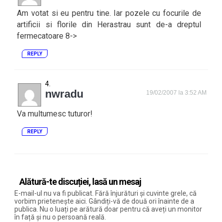
Am votat si eu pentru tine. Iar pozele cu focurile de
artificii si florile din Herastrau sunt de-a dreptul
fermecatoare 8->
REPLY
nwradu
19/02/2007 la 3:52 AM
Va multumesc tuturor!
REPLY
Alătură-te discuției, lasă un mesaj
E-mail-ul nu va fi publicat. Fără înjurături și cuvinte grele, că
vorbim prietenește aici. Gândiți-vă de două ori înainte de a
publica. Nu o luați pe arătură doar pentru că aveți un monitor
în față și nu o persoană reală.