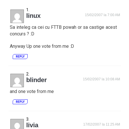
linux
15/02/2007 la 7:00 AM
Sa inteleg ca cei cu FTTB powah or sa castige acest
concurs ? :D
Anyway Up one vote from me :D
REPLY
blinder
15/02/2007 la 10:08 AM
and one vote from me
REPLY
livia
17/02/2007 la 11:25 AM