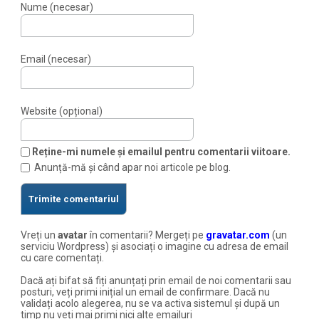
Nume (necesar)
Email (necesar)
Website (opțional)
Reține-mi numele și emailul pentru comentarii viitoare.
Anunță-mă și când apar noi articole pe blog.
Vreți un
avatar
în comentarii? Mergeți pe
gravatar.com
(un
serviciu Wordpress) și asociați o imagine cu adresa de email
cu care comentați.
Dacă ați bifat să fiți anunțați prin email de noi comentarii sau
posturi, veți primi inițial un email de confirmare. Dacă nu
validați acolo alegerea, nu se va activa sistemul și după un
timp nu veți mai primi nici alte emailuri