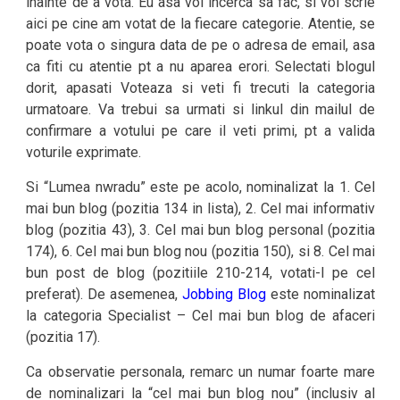
inainte de a vota. Eu asa voi incerca sa fac, si voi scrie
aici pe cine am votat de la fiecare categorie. Atentie, se
poate vota o singura data de pe o adresa de email, asa
ca fiti cu atentie pt a nu aparea erori. Selectati blogul
dorit, apasati Voteaza si veti fi trecuti la categoria
urmatoare. Va trebui sa urmati si linkul din mailul de
confirmare a votului pe care il veti primi, pt a valida
voturile exprimate.
Si “Lumea nwradu” este pe acolo, nominalizat la 1. Cel
mai bun blog (pozitia 134 in lista), 2. Cel mai informativ
blog (pozitia 43), 3. Cel mai bun blog personal (pozitia
174), 6. Cel mai bun blog nou (pozitia 150), si 8. Cel mai
bun post de blog (pozitiile 210-214, votati-l pe cel
preferat). De asemenea,
Jobbing Blog
este nominalizat
la categoria Specialist – Cel mai bun blog de afaceri
(pozitia 17).
Ca observatie personala, remarc un numar foarte mare
de nominalizari la “cel mai bun blog nou” (inclusiv al