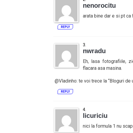
nenorocitu
arata bine dar e si pt ca 
REPLY
nwradu
Eh, lasa fotografiile, 
flacara asa masina.
@Vladinho: te voi trece la “Bloguri de u
REPLY
licuriciu
nici la formula 1 nu scap