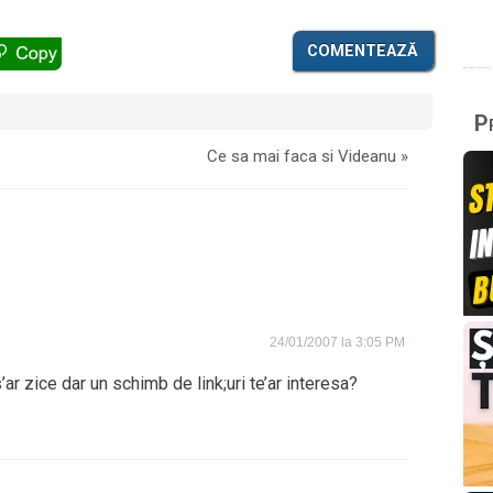
COMENTEAZĂ
Pr
Ce sa mai faca si Videanu
»
24/01/2007 la 3:05 PM
r zice dar un schimb de link;uri te’ar interesa?