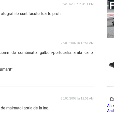
24/01/2007 la 3:31 PM
fotografiile sunt facute foarte profi.
25/01/2007 la 12:51 AM
ziceam de combinatia galben-portocaliu, arata ca o
rmarit”.
Ci
25/01/2007 la 12:51 AM
Alex
 de maimutoi astia de la ing.
And