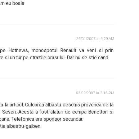
am eu boala.
26/01/2007 la 6:20 AM
 pe Hotnews, monospotul Renault va veni si prin
e si un tur pe strazile orasului. Dar nu se stie cand.
03/02/2007 la 2:16 PM
ra la articol. Culoarea albastu deschis provenea de la
d Seven. Acesta a fost alaturi de echipa Benetton si
ane. Telefonica era sponsor secundar.
ia albastru-galben.