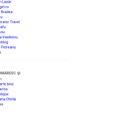
n Lazăr
get.ro
a Bradea
4u
rator Travel
afu
ciu
i Vasilescu
oblog
d Petreanu
o
rmăresc şi
n
arte bine
erica
lique
na Chirilă
se