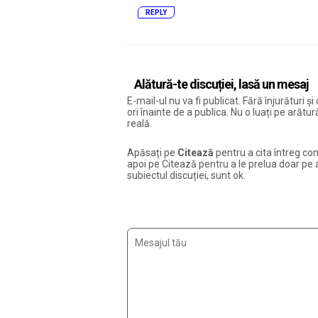
REPLY
Alătură-te discuției, lasă un mesaj
E-mail-ul nu va fi publicat. Fără înjurături 
ori înainte de a publica. Nu o luați pe arăt
reală.
Apăsați pe
Citează
pentru a cita întreg com
apoi pe Citează pentru a le prelua doar pe ac
subiectul discuției, sunt ok.