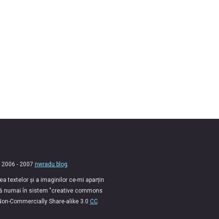
 2006 - 2007
nwradu blog
.
 textelor și a imaginilor ce-mi aparțin
lă numai în sistem "creative commons
 Non-Commercially Share-alike 3.0
CC