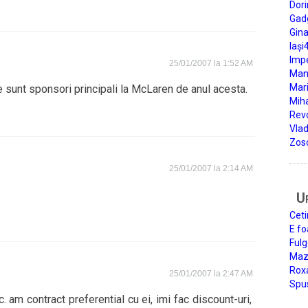
Dori
Gad
Gin
Iași
Impe
25/01/2007 la 1:52 AM
Man
Mari
e sunt sponsori principali la McLaren de anul acesta.
Miha
Rev
Vla
Zos
25/01/2007 la 2:14 AM
U
Ceti
E fo
Fulg
Mazi
Roxa
25/01/2007 la 2:47 AM
Spu
 am contract preferential cu ei, imi fac discount-uri,