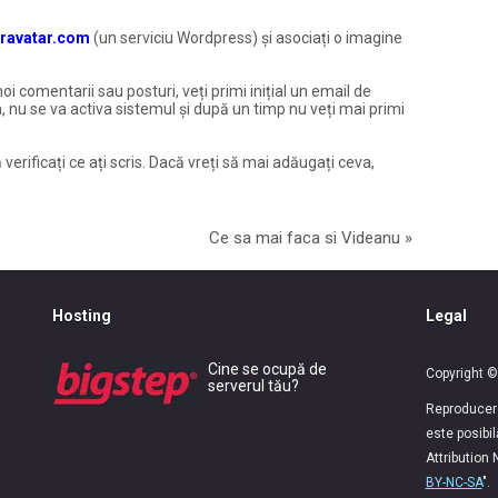
ravatar.com
(un serviciu Wordpress) și asociați o imagine
noi comentarii sau posturi, veți primi inițial un email de
, nu se va activa sistemul și după un timp nu veți mai primi
 verificați ce ați scris. Dacă vreți să mai adăugați ceva,
Ce sa mai faca si Videanu
»
Hosting
Legal
Cine se ocupă de
Copyright ©
serverul tău?
Reproducerea
este posibi
Attribution
BY-NC-SA
".