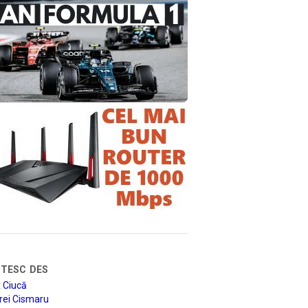
tesc des
 Ciucă
rei Cismaru