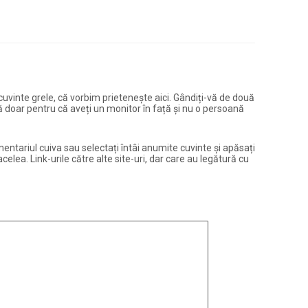
și cuvinte grele, că vorbim prietenește aici. Gândiți-vă de două
ură doar pentru că aveți un monitor în față și nu o persoană
entariul cuiva sau selectați întâi anumite cuvinte și apăsați
elea. Link-urile către alte site-uri, dar care au legătură cu