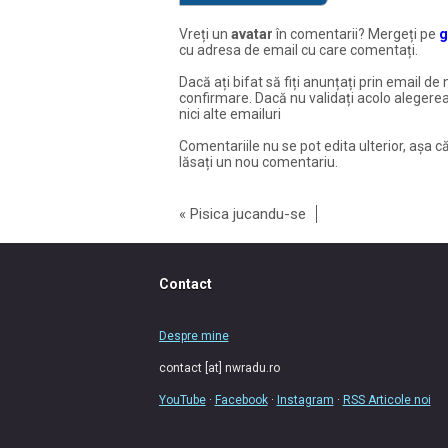
Vreți un
avatar
în comentarii? Mergeți pe
g
cu adresa de email cu care comentați.
Dacă ați bifat să fiți anunțați prin email de 
confirmare. Dacă nu validați acolo alegerea
nici alte emailuri
Comentariile nu se pot edita ulterior, așa că
lăsați un nou comentariu.
«
Pisica jucandu-se
Contact
Despre mine
contact [at] nwradu.ro
YouTube
·
Facebook
·
Instagram
·
RSS Articole noi