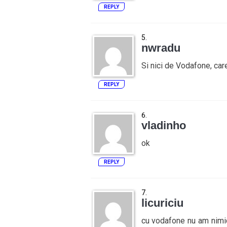
REPLY
nwradu
Si nici de Vodafone, car
REPLY
vladinho
ok
REPLY
licuriciu
cu vodafone nu am nimic.