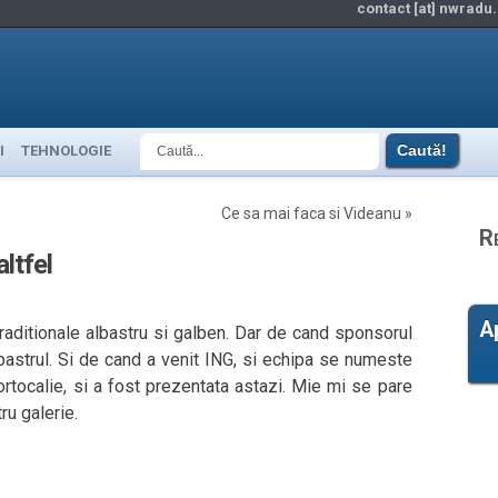
contact [at] nwradu.
I
TEHNOLOGIE
Ce sa mai faca si Videanu
»
R
ltfel
A
traditionale albastru si galben. Dar de cand sponsorul
lbastrul. Si de cand a venit ING, si echipa se numeste
tocalie, si a fost prezentata astazi. Mie mi se pare
ru galerie.