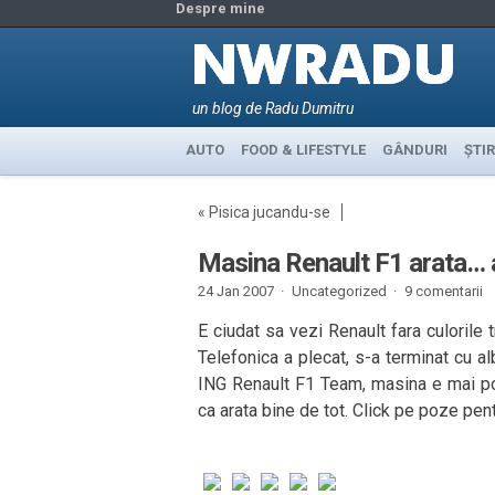
Despre mine
un blog de Radu Dumitru
AUTO
FOOD & LIFESTYLE
GÂNDURI
ȘTIR
«
Pisica jucandu-se
Masina Renault F1 arata… a
24 Jan 2007 ·
Uncategorized ·
9 comentarii
E ciudat sa vezi Renault fara culorile 
Telefonica a plecat, s-a terminat cu a
ING Renault F1 Team, masina e mai por
ca arata bine de tot. Click pe poze pent