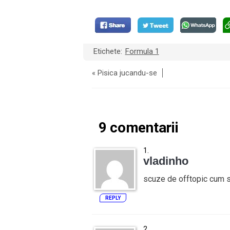
Etichete:
Formula 1
«
Pisica jucandu-se
9 comentarii
vladinho
scuze de offtopic cum s’a
REPLY