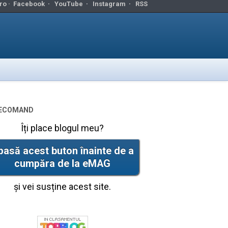
ro ·
Facebook
·
YouTube
·
Instagram
·
RSS
ecomand
Îți place blogul meu?
pasă acest buton înainte de a
cumpăra de la eMAG
și vei susține acest site.