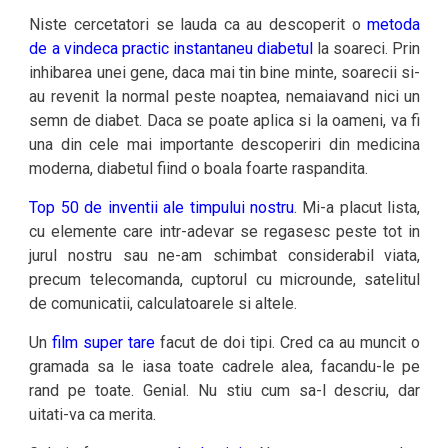
Niste cercetatori se lauda ca au descoperit o
metoda
de a vindeca practic instantaneu diabetul
la soareci. Prin
inhibarea unei gene, daca mai tin bine minte, soarecii si-
au revenit la normal peste noaptea, nemaiavand nici un
semn de diabet. Daca se poate aplica si la oameni, va fi
una din cele mai importante descoperiri din medicina
moderna, diabetul fiind o boala foarte raspandita.
Top 50 de inventii ale timpului nostru
. Mi-a placut lista,
cu elemente care intr-adevar se regasesc peste tot in
jurul nostru sau ne-am schimbat considerabil viata,
precum telecomanda, cuptorul cu microunde, satelitul
de comunicatii, calculatoarele si altele.
Un
film super tare
facut de doi tipi. Cred ca au muncit o
gramada sa le iasa toate cadrele alea, facandu-le pe
rand pe toate. Genial. Nu stiu cum sa-l descriu, dar
uitati-va ca merita.