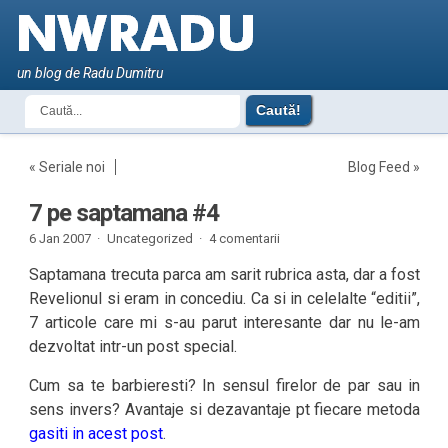
un blog de Radu Dumitru
«
Seriale noi
Blog Feed
»
7 pe saptamana #4
6 Jan 2007 ·
Uncategorized ·
4 comentarii
Saptamana trecuta parca am sarit rubrica asta, dar a fost
Revelionul si eram in concediu. Ca si in celelalte “editii”,
7 articole care mi s-au parut interesante dar nu le-am
dezvoltat intr-un post special.
Cum sa te barbieresti? In sensul firelor de par sau in
sens invers? Avantaje si dezavantaje pt fiecare metoda
gasiti in acest post
.