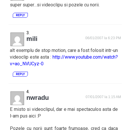
super super…si videoclipu si pozele cu norii.
REPLY
mili
06/01/2007 la 6:23 PM
alt exemplu de stop motion, care a fost folosit intr-un
videoclip este asta :
http://www.youtube.com/watch?
v=ao_NVUCyz-0
REPLY
nwradu
07/01/2007 la 1:15 AM
E misto si videoclipul, dar e mai spectaculos asta de
l-am pus aici :P
Pozele cu norii sunt foarte frumoase, cred ca daca