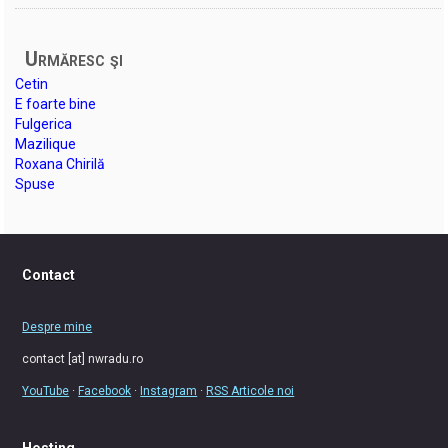
Urmăresc şi
Cetin
E foarte bine
Fulgerica
Mazilique
Roxana Chirilă
Spuse
Contact
Despre mine
contact [at] nwradu.ro
YouTube
·
Facebook
·
Instagram
·
RSS Articole noi
Hosting