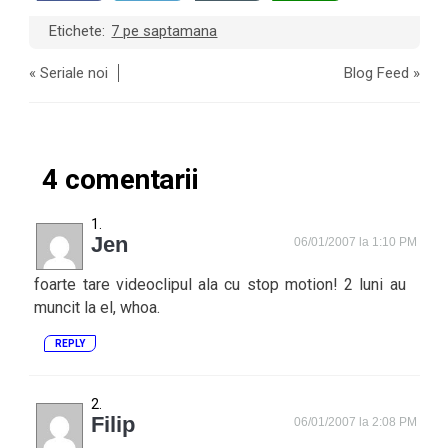
Etichete:
7 pe saptamana
«
Seriale noi
Blog Feed
»
4 comentarii
Jen
06/01/2007 la 1:10 PM
foarte tare videoclipul ala cu stop motion! 2 luni au
muncit la el, whoa.
REPLY
Filip
06/01/2007 la 2:08 PM