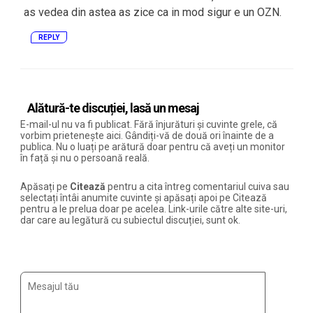
as vedea din astea as zice ca in mod sigur e un OZN.
REPLY
Alătură-te discuției, lasă un mesaj
E-mail-ul nu va fi publicat. Fără înjurături și cuvinte grele, că
vorbim prietenește aici. Gândiți-vă de două ori înainte de a
publica. Nu o luați pe arătură doar pentru că aveți un monitor
în față și nu o persoană reală.
Apăsați pe
Citează
pentru a cita întreg comentariul cuiva sau
selectați întâi anumite cuvinte și apăsați apoi pe Citează
pentru a le prelua doar pe acelea. Link-urile către alte site-uri,
dar care au legătură cu subiectul discuției, sunt ok.