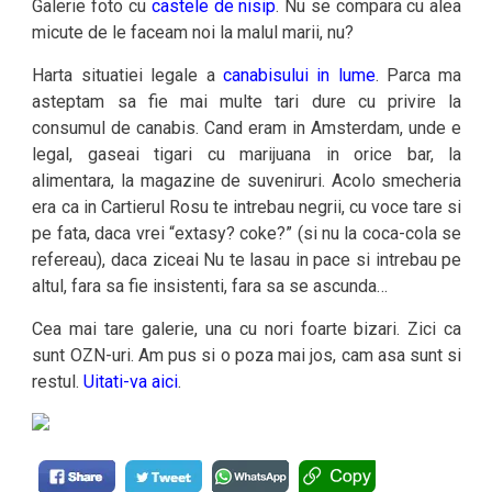
Galerie foto cu
castele de nisip
. Nu se compara cu alea
micute de le faceam noi la malul marii, nu?
Harta situatiei legale a
canabisului in lume
. Parca ma
asteptam sa fie mai multe tari dure cu privire la
consumul de canabis. Cand eram in Amsterdam, unde e
legal, gaseai tigari cu marijuana in orice bar, la
alimentara, la magazine de suveniruri. Acolo smecheria
era ca in Cartierul Rosu te intrebau negrii, cu voce tare si
pe fata, daca vrei “extasy? coke?” (si nu la coca-cola se
refereau), daca ziceai Nu te lasau in pace si intrebau pe
altul, fara sa fie insistenti, fara sa se ascunda…
Cea mai tare galerie, una cu nori foarte bizari. Zici ca
sunt OZN-uri. Am pus si o poza mai jos, cam asa sunt si
restul.
Uitati-va aici
.