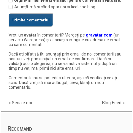
Reține-mi numele și emailul pentru comentarii viitoare.
Anunță-mă și când apar noi articole pe blog.
Vreți un
avatar
în comentarii? Mergeți pe
gravatar.com
(un
serviciu Wordpress) și asociați o imagine cu adresa de email
cu care comentați.
Dacă ați bifat să fiți anunțați prin email de noi comentarii sau
posturi, veți primi inițial un email de confirmare. Dacă nu
validați acolo alegerea, nu se va activa sistemul și după un
timp nu veți mai primi nici alte emailuri
Comentariile nu se pot edita ulterior, așa că verificați ce ați
scris. Dacă vreți să mai adăugați ceva, lăsați un nou
comentariu.
«
Seriale noi
Blog Feed
»
Recomand