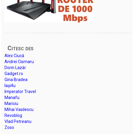
Citesc des
Alex Ciucă
Andrei Cismaru
Dorin Lazăr
Gadget.ro
Gina Bradea
Iași4u
Imperator Travel
Manafu
Mariciu
Mihai Vasilescu
Revoblog
Vlad Petreanu
Zoso