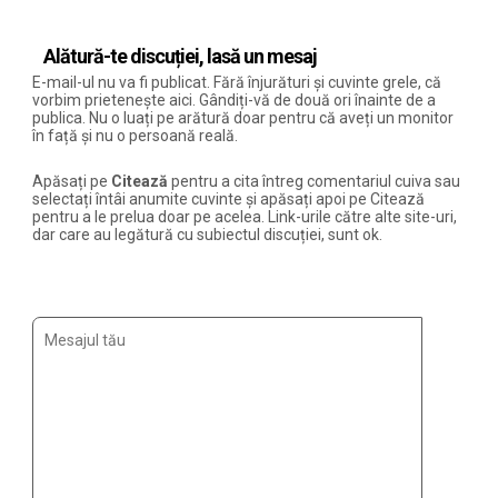
Alătură-te discuției, lasă un mesaj
E-mail-ul nu va fi publicat. Fără înjurături și cuvinte grele, că
vorbim prietenește aici. Gândiți-vă de două ori înainte de a
publica. Nu o luați pe arătură doar pentru că aveți un monitor
în față și nu o persoană reală.
Apăsați pe
Citează
pentru a cita întreg comentariul cuiva sau
selectați întâi anumite cuvinte și apăsați apoi pe Citează
pentru a le prelua doar pe acelea. Link-urile către alte site-uri,
dar care au legătură cu subiectul discuției, sunt ok.