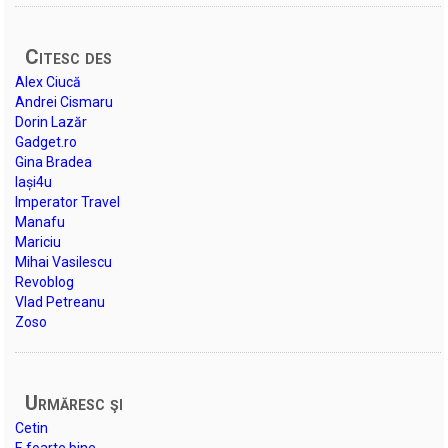
Citesc des
Alex Ciucă
Andrei Cismaru
Dorin Lazăr
Gadget.ro
Gina Bradea
Iași4u
Imperator Travel
Manafu
Mariciu
Mihai Vasilescu
Revoblog
Vlad Petreanu
Zoso
Urmăresc şi
Cetin
E foarte bine