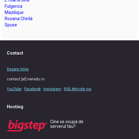
Fulgerica
Mazilique
Roxana Chirilă
Spuse
Contact
Despre mine
contact [at] nwradu.ro
YouTube
·
Facebook
·
Instagram
·
RSS Articole noi
Hosting
Cine se ocupă de
serverul tău?