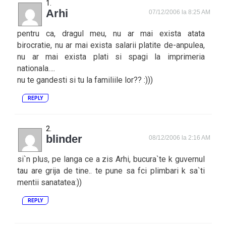
Arhi
07/12/2006 la 8:25 AM
pentru ca, dragul meu, nu ar mai exista atata
birocratie, nu ar mai exista salarii platite de-anpulea,
nu ar mai exista plati si spagi la imprimeria
nationala….
nu te gandesti si tu la familiile lor?? :)))
REPLY
blinder
08/12/2006 la 2:16 AM
si`n plus, pe langa ce a zis Arhi, bucura`te k guvernul
tau are grija de tine.. te pune sa fci plimbari k sa`ti
mentii sanatatea:))
REPLY