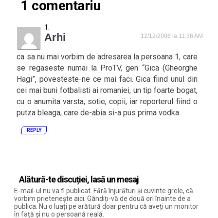
1 comentariu
Arhi
12/12/2006 la 11:36 AM
ca sa nu mai vorbim de adresarea la persoana 1, care
se regaseste numai la ProTV, gen “Gica (Gheorghe
Hagi”, povesteste-ne ce mai faci. Gica fiind unul din
cei mai buni fotbalisti ai romaniei, un tip foarte bogat,
cu o anumita varsta, sotie, copii, iar reporterul fiind o
putza bleaga, care de-abia si-a pus prima vodka.
REPLY
Alătură-te discuției, lasă un mesaj
E-mail-ul nu va fi publicat. Fără înjurături și cuvinte grele, că
vorbim prietenește aici. Gândiți-vă de două ori înainte de a
publica. Nu o luați pe arătură doar pentru că aveți un monitor
în față și nu o persoană reală.