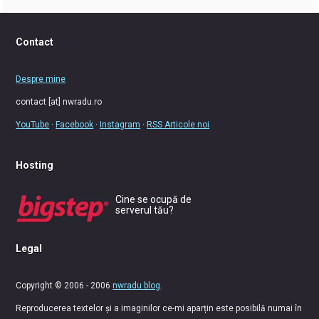
Contact
Despre mine
contact [at] nwradu.ro
YouTube
·
Facebook
·
Instagram
·
RSS Articole noi
Hosting
Cine se ocupă de
serverul tău?
Legal
Copyright © 2006 - 2006
nwradu blog
.
Reproducerea textelor și a imaginilor ce-mi aparțin este posibilă numai în