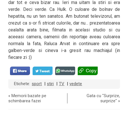
dar tot e ceva bizar rau. Ieri ma uitam la stiri si era
verde. Deci verde. Ca Hulk. O culoare de bolnav de
hepatita, nu un ten sanatos. Am butonat televizorul, am
crezut ca s-or fi stricat culorile, dar nu… prezentatoarea
cealalta arata bine, filmata in acelasi studio si cu
aceeasi camera, oamenii din reportaje aveau culoarea
normala la fata, Raluca Arvat in continuare era spre
galben-verde si cineva i-a gresit rau machiajul (in
fiecare zi :|)
Etichete:
sport
stiri
TV
vedete
|
|
|
«
Memorii bazate pe
Gata cu "Surprize,
schimbarea fazei
surprize"
»