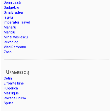
Dorin Lazăr
Gadget.ro
Gina Bradea
Iași4u
Imperator Travel
Manafu
Mariciu
Mihai Vasilescu
Revoblog
Vlad Petreanu
Zoso
Urmăresc şi
Cetin
E foarte bine
Fulgerica
Mazilique
Roxana Chirilă
Spuse