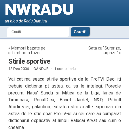
un blog de Radu Dumitru
«
Memorii bazate pe
Gata cu "Surprize,
schimbarea fazei
surprize"
»
Stirile sportive
12 Dec 2006 ·
GÂNDURI
·
1 comentariu
Vai cat ma seaca stirile sportive de la ProTV! Deci iti
trebuie dictionar pt astea, ca sa le intelegi. Porecle
precum: Nasu’ Sandu si Mitica de la Liga, Iancu de
Timisoara, RonalDica, Banel Jardel, N&D, Pitbull
Atodiresei, galacticii, extraterestrii si alte exprimari din
astea de le stie doar ProTV-ul si cei care au cumparat
dictionarul explicativ al limbii Ralucai Arvat sau cum o
cheama.