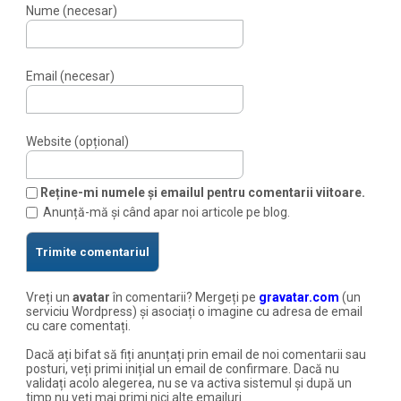
Nume (necesar)
Email (necesar)
Website (opțional)
Reține-mi numele și emailul pentru comentarii viitoare.
Anunță-mă și când apar noi articole pe blog.
Vreți un
avatar
în comentarii? Mergeți pe
gravatar.com
(un
serviciu Wordpress) și asociați o imagine cu adresa de email
cu care comentați.
Dacă ați bifat să fiți anunțați prin email de noi comentarii sau
posturi, veți primi inițial un email de confirmare. Dacă nu
validați acolo alegerea, nu se va activa sistemul și după un
timp nu veți mai primi nici alte emailuri