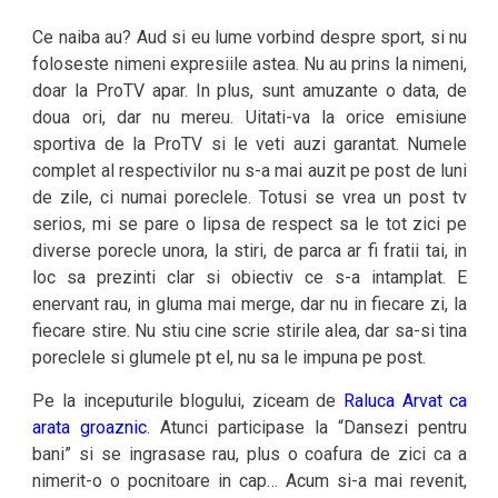
Ce naiba au? Aud si eu lume vorbind despre sport, si nu
foloseste nimeni expresiile astea. Nu au prins la nimeni,
doar la ProTV apar. In plus, sunt amuzante o data, de
doua ori, dar nu mereu. Uitati-va la orice emisiune
sportiva de la ProTV si le veti auzi garantat. Numele
complet al respectivilor nu s-a mai auzit pe post de luni
de zile, ci numai poreclele. Totusi se vrea un post tv
serios, mi se pare o lipsa de respect sa le tot zici pe
diverse porecle unora, la stiri, de parca ar fi fratii tai, in
loc sa prezinti clar si obiectiv ce s-a intamplat. E
enervant rau, in gluma mai merge, dar nu in fiecare zi, la
fiecare stire. Nu stiu cine scrie stirile alea, dar sa-si tina
poreclele si glumele pt el, nu sa le impuna pe post.
Pe la inceputurile blogului, ziceam de
Raluca Arvat ca
arata groaznic
. Atunci participase la “Dansezi pentru
bani” si se ingrasase rau, plus o coafura de zici ca a
nimerit-o o pocnitoare in cap… Acum si-a mai revenit,