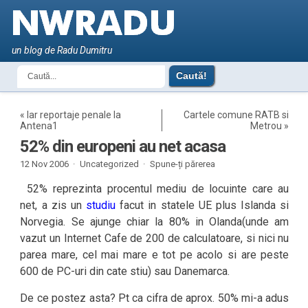
un blog de Radu Dumitru
«
Iar reportaje penale la
Cartele comune RATB si
Antena1
Metrou
»
52% din europeni au net acasa
12 Nov 2006 ·
Uncategorized ·
Spune-ți părerea
52% reprezinta procentul mediu de locuinte care au
net, a zis un
studiu
facut in statele UE plus Islanda si
Norvegia. Se ajunge chiar la 80% in Olanda(unde am
vazut un Internet Cafe de 200 de calculatoare, si nici nu
parea mare, cel mai mare e tot pe acolo si are peste
600 de PC-uri din cate stiu) sau Danemarca.
De ce postez asta? Pt ca cifra de aprox. 50% mi-a adus