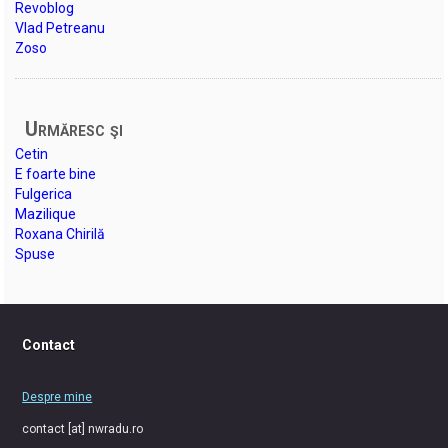
Revoblog
Vlad Petreanu
Zoso
Urmăresc şi
Cetin
E foarte bine
Fulgerica
Mazilique
Roxana Chirilă
Spuse
Contact
Despre mine
contact [at] nwradu.ro