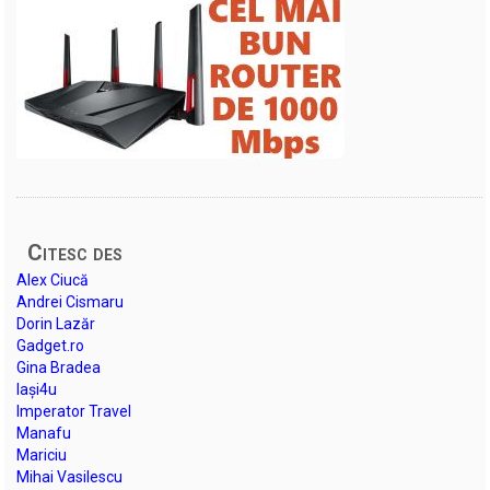
Citesc des
Alex Ciucă
Andrei Cismaru
Dorin Lazăr
Gadget.ro
Gina Bradea
Iași4u
Imperator Travel
Manafu
Mariciu
Mihai Vasilescu