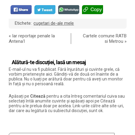
Etichete:
cugetari de-ale mele
«
Iar reportaje penale la
Cartele comune RATB
Antena1
si Metrou
»
Alătură-te discuției, lasă un mesaj
E-mail-ul nu va fi publicat. Fără înjurături și cuvinte grele, că
vorbim prietenește aici. Gândiți-vă de două ori înainte de a
publica. Nu o luați pe arătură doar pentru că aveți un monitor
în față și nu o persoană reală.
Apăsați pe
Citează
pentru a cita întreg comentariul cuiva sau
selectați întâi anumite cuvinte și apăsați apoi pe Citează
pentru a le prelua doar pe acelea. Link-urile către alte site-uri,
dar care au legătură cu subiectul discuției, sunt ok.