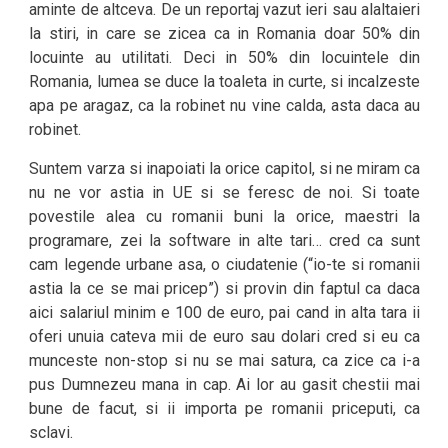
aminte de altceva. De un reportaj vazut ieri sau alaltaieri
la stiri, in care se zicea ca in Romania doar 50% din
locuinte au utilitati. Deci in 50% din locuintele din
Romania, lumea se duce la toaleta in curte, si incalzeste
apa pe aragaz, ca la robinet nu vine calda, asta daca au
robinet.
Suntem varza si inapoiati la orice capitol, si ne miram ca
nu ne vor astia in UE si se feresc de noi. Si toate
povestile alea cu romanii buni la orice, maestri la
programare, zei la software in alte tari… cred ca sunt
cam legende urbane asa, o ciudatenie (“io-te si romanii
astia la ce se mai pricep”) si provin din faptul ca daca
aici salariul minim e 100 de euro, pai cand in alta tara ii
oferi unuia cateva mii de euro sau dolari cred si eu ca
munceste non-stop si nu se mai satura, ca zice ca i-a
pus Dumnezeu mana in cap. Ai lor au gasit chestii mai
bune de facut, si ii importa pe romanii priceputi, ca
sclavi.