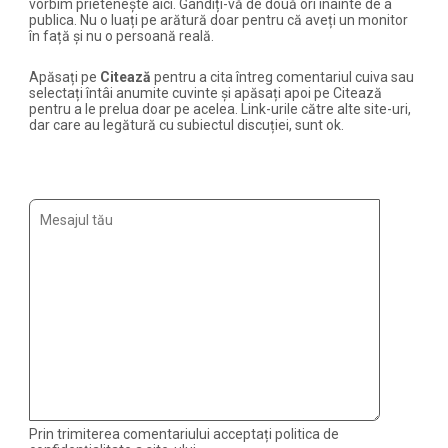
vorbim prietenește aici. Gândiți-vă de două ori înainte de a
publica. Nu o luați pe arătură doar pentru că aveți un monitor
în față și nu o persoană reală.
Apăsați pe
Citează
pentru a cita întreg comentariul cuiva sau
selectați întâi anumite cuvinte și apăsați apoi pe Citează
pentru a le prelua doar pe acelea. Link-urile către alte site-uri,
dar care au legătură cu subiectul discuției, sunt ok.
Prin trimiterea comentariului acceptați politica de