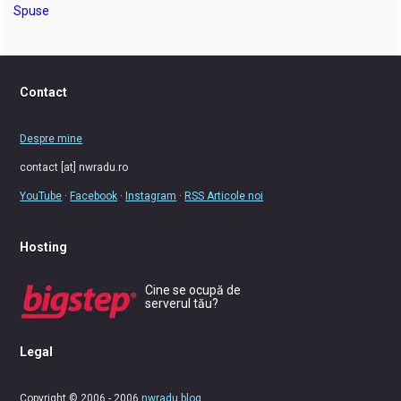
Spuse
Contact
Despre mine
contact [at] nwradu.ro
YouTube
·
Facebook
·
Instagram
·
RSS Articole noi
Hosting
Cine se ocupă de
serverul tău?
Legal
Copyright © 2006 - 2006
nwradu blog
.