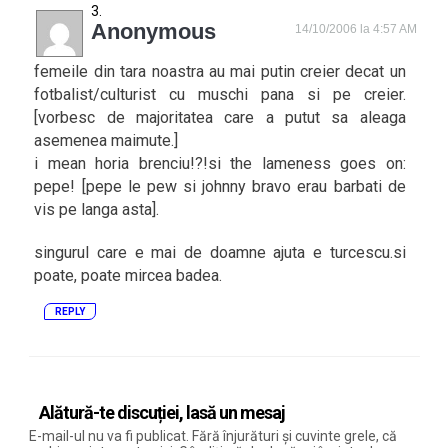
Anonymous
14/10/2006 la 4:57 AM
femeile din tara noastra au mai putin creier decat un
fotbalist/culturist cu muschi pana si pe creier.
[vorbesc de majoritatea care a putut sa aleaga
asemenea maimute.]
i mean horia brenciu!?!si the lameness goes on:
pepe! [pepe le pew si johnny bravo erau barbati de
vis pe langa asta].
singurul care e mai de doamne ajuta e turcescu.si
poate, poate mircea badea.
REPLY
Alătură-te discuției, lasă un mesaj
E-mail-ul nu va fi publicat. Fără înjurături și cuvinte grele, că