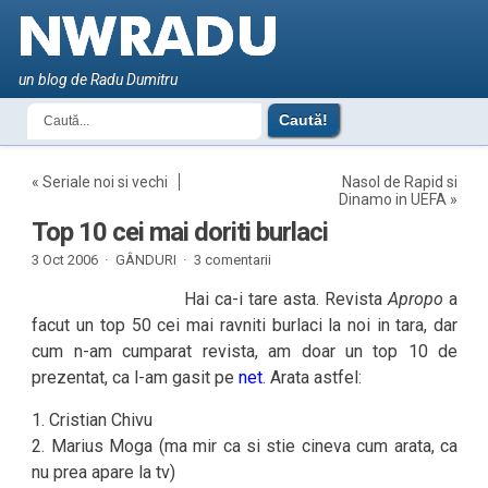
un blog de Radu Dumitru
«
Seriale noi si vechi
Nasol de Rapid si
Dinamo in UEFA
»
Top 10 cei mai doriti burlaci
3 Oct 2006 ·
GÂNDURI
·
3 comentarii
Hai ca-i tare asta. Revista
Apropo
a
facut un top 50 cei mai ravniti burlaci la noi in tara, dar
cum n-am cumparat revista, am doar un top 10 de
prezentat, ca l-am gasit pe
net
. Arata astfel:
1. Cristian Chivu
2. Marius Moga (ma mir ca si stie cineva cum arata, ca
nu prea apare la tv)