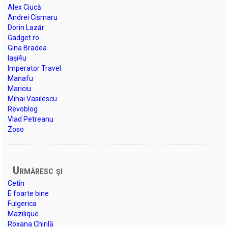
Alex Ciucă
Andrei Cismaru
Dorin Lazăr
Gadget.ro
Gina Bradea
Iași4u
Imperator Travel
Manafu
Mariciu
Mihai Vasilescu
Revoblog
Vlad Petreanu
Zoso
Urmăresc şi
Cetin
E foarte bine
Fulgerica
Mazilique
Roxana Chirilă