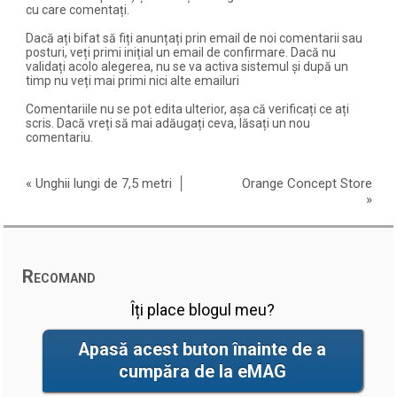
cu care comentați.
Dacă ați bifat să fiți anunțați prin email de noi comentarii sau
posturi, veți primi inițial un email de confirmare. Dacă nu
validați acolo alegerea, nu se va activa sistemul și după un
timp nu veți mai primi nici alte emailuri
Comentariile nu se pot edita ulterior, așa că verificați ce ați
scris. Dacă vreți să mai adăugați ceva, lăsați un nou
comentariu.
«
Unghii lungi de 7,5 metri
Orange Concept Store
»
Recomand
Îți place blogul meu?
Apasă acest buton înainte de a
cumpăra de la eMAG