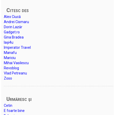
Citesc des
Alex Ciucă
Andrei Cismaru
Dorin Lazăr
Gadget.ro
Gina Bradea
Iași4u
Imperator Travel
Manafu
Mariciu
Mihai Vasilescu
Revoblog
Vlad Petreanu
Zoso
Urmăresc şi
Cetin
E foarte bine