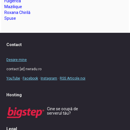
Fulgerica
Mazilique
Roxana Chirilă
Spuse
Contact
Despre mine
contact [at] nwradu.ro
YouTube
·
Facebook
·
Instagram
·
RSS Articole noi
Hosting
Cine se ocupă de
serverul tău?
Legal