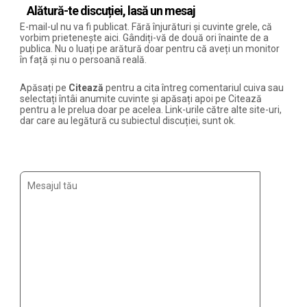
Alătură-te discuției, lasă un mesaj
E-mail-ul nu va fi publicat. Fără înjurături și cuvinte grele, că
vorbim prietenește aici. Gândiți-vă de două ori înainte de a
publica. Nu o luați pe arătură doar pentru că aveți un monitor
în față și nu o persoană reală.
Apăsați pe
Citează
pentru a cita întreg comentariul cuiva sau
selectați întâi anumite cuvinte și apăsați apoi pe Citează
pentru a le prelua doar pe acelea. Link-urile către alte site-uri,
dar care au legătură cu subiectul discuției, sunt ok.