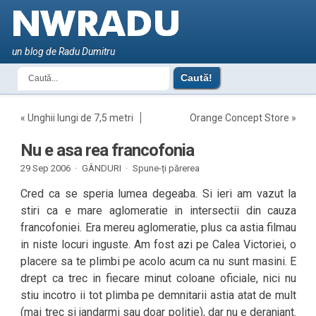
un blog de Radu Dumitru
«
Unghii lungi de 7,5 metri
Orange Concept Store
»
Nu e asa rea francofonia
29 Sep 2006 ·
GÂNDURI
·
Spune-ți părerea
Cred ca se speria lumea degeaba. Si ieri am vazut la
stiri ca e mare aglomeratie in intersectii din cauza
francofoniei. Era mereu aglomeratie, plus ca astia filmau
in niste locuri inguste. Am fost azi pe Calea Victoriei, o
placere sa te plimbi pe acolo acum ca nu sunt masini. E
drept ca trec in fiecare minut coloane oficiale, nici nu
stiu incotro ii tot plimba pe demnitarii astia atat de mult
(mai trec si jandarmi sau doar politie), dar nu e deranjant.