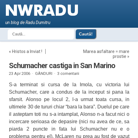
un blog de Radu Dumitru
«
Hristos a Inviat !
Marea asfaltare = mare
prostie
»
Schumacher castiga in San Marino
23 Apr 2006 ·
GÂNDURI
·
3 comentarii
S-a terminat si cursa de la Imola, cu victoria lui
Schumacher, care a condus de la inceput si pana la
sfarsit. Alonso pe locul 2, l-a urmat toata cursa, in
ultimele 30 de tururi chiar “bara la bara”. Duelul pe care
il asteptam toti nu s-a intamplat, Alonso n-a facut nici o
incercare serioasa de depasire (nici nu avea de ce, sa
piarda 2 puncte in fata lui Schumacher nu e o
problema pentru el). McLaren nu prea au fost de vazut