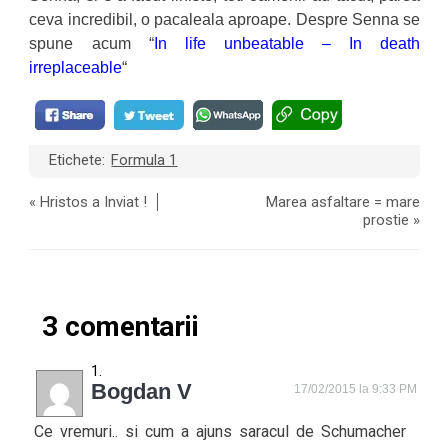
ceva incredibil, o pacaleala aproape. Despre Senna se
spune acum “
In life unbeatable – In death
irreplaceable
“
Etichete:
Formula 1
«
Hristos a Inviat !
Marea asfaltare = mare
prostie
»
3 comentarii
Bogdan V
17/02/2015 la 9:33 PM
Ce vremuri.. si cum a ajuns saracul de Schumacher