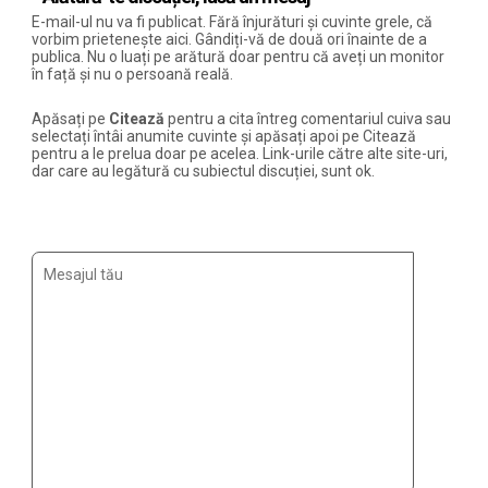
E-mail-ul nu va fi publicat. Fără înjurături și cuvinte grele, că
vorbim prietenește aici. Gândiți-vă de două ori înainte de a
publica. Nu o luați pe arătură doar pentru că aveți un monitor
în față și nu o persoană reală.
Apăsați pe
Citează
pentru a cita întreg comentariul cuiva sau
selectați întâi anumite cuvinte și apăsați apoi pe Citează
pentru a le prelua doar pe acelea. Link-urile către alte site-uri,
dar care au legătură cu subiectul discuției, sunt ok.