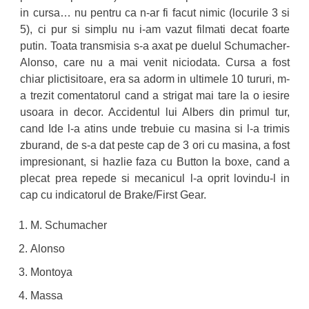
in cursa… nu pentru ca n-ar fi facut nimic (locurile 3 si
5), ci pur si simplu nu i-am vazut filmati decat foarte
putin. Toata transmisia s-a axat pe duelul Schumacher-
Alonso, care nu a mai venit niciodata. Cursa a fost
chiar plictisitoare, era sa adorm in ultimele 10 tururi, m-
a trezit comentatorul cand a strigat mai tare la o iesire
usoara in decor. Accidentul lui Albers din primul tur,
cand Ide l-a atins unde trebuie cu masina si l-a trimis
zburand, de s-a dat peste cap de 3 ori cu masina, a fost
impresionant, si hazlie faza cu Button la boxe, cand a
plecat prea repede si mecanicul l-a oprit lovindu-l in
cap cu indicatorul de Brake/First Gear.
M. Schumacher
Alonso
Montoya
Massa