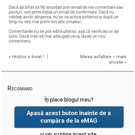
Dacă ați bifat să fiți anunțați prin email de noi comentarii sau
posturi, veți primi inițial un email de confirmare. Dacă nu
validați acolo alegerea, nu se va activa sistemul și după un
timp nu veți mai primi nici alte emailuri
Comentariile nu se pot edita ulterior, așa că verificați ce ați
scris. Dacă vreți să mai adăugați ceva, lăsați un nou
comentariu.
«
Hristos a Inviat !
Marea asfaltare = mare
prostie
»
Recomand
Îți place blogul meu?
Apasă acest buton înainte de a
cumpăra de la eMAG
și vei susține acest site.