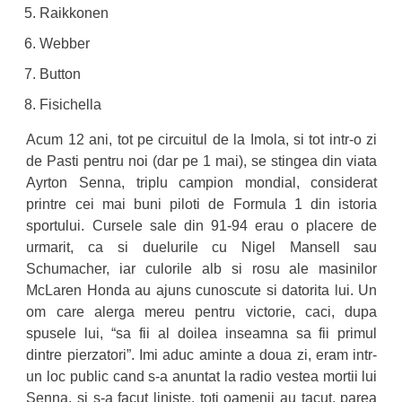
Raikkonen
Webber
Button
Fisichella
Acum 12 ani, tot pe circuitul de la Imola, si tot intr-o zi
de Pasti pentru noi (dar pe 1 mai), se stingea din viata
Ayrton Senna, triplu campion mondial, considerat
printre cei mai buni piloti de Formula 1 din istoria
sportului. Cursele sale din 91-94 erau o placere de
urmarit, ca si duelurile cu Nigel Mansell sau
Schumacher, iar culorile alb si rosu ale masinilor
McLaren Honda au ajuns cunoscute si datorita lui. Un
om care alerga mereu pentru victorie, caci, dupa
spusele lui, “sa fii al doilea inseamna sa fii primul
dintre pierzatori”. Imi aduc aminte a doua zi, eram intr-
un loc public cand s-a anuntat la radio vestea mortii lui
Senna, si s-a facut liniste, toti oamenii au tacut, parea