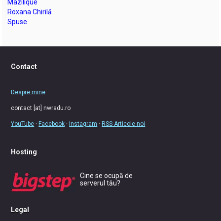
Mazilique
Roxana Chirilă
Spuse
Contact
Despre mine
contact [at] nwradu.ro
YouTube
·
Facebook
·
Instagram
·
RSS Articole noi
Hosting
Cine se ocupă de
serverul tău?
Legal