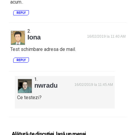
acum..
REPLY
Iona
16/02/2019 la 11:40 AM
Test schimbare adresa de mail.
REPLY
nwradu
16/02/2019 la 11:45 AM
Ce testezi?
Alătură-te discuției, lasă un mesaj