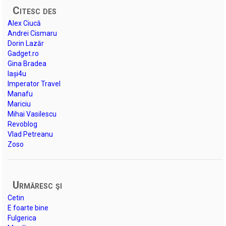
Citesc des
Alex Ciucă
Andrei Cismaru
Dorin Lazăr
Gadget.ro
Gina Bradea
Iași4u
Imperator Travel
Manafu
Mariciu
Mihai Vasilescu
Revoblog
Vlad Petreanu
Zoso
Urmăresc şi
Cetin
E foarte bine
Fulgerica