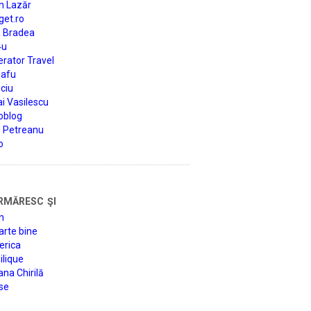
n Lazăr
get.ro
a Bradea
4u
rator Travel
afu
ciu
i Vasilescu
oblog
d Petreanu
o
rmăresc şi
n
arte bine
erica
lique
na Chirilă
se