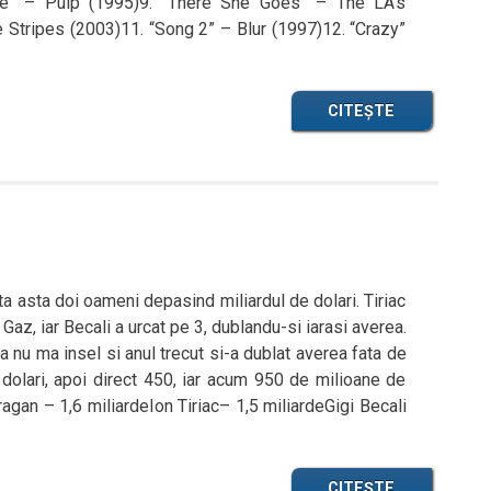
e” – Pulp (1995)9. “There She Goes” – The LA’s
 Stripes (2003)11. “Song 2” – Blur (1997)12. “Crazy”
CITEȘTE
ata asta doi oameni depasind miliardul de dolari. Tiriac
Gaz, iar Becali a urcat pe 3, dublandu-si iarasi averea.
 nu ma insel si anul trecut si-a dublat averea fata de
olari, apoi direct 450, iar acum 950 de milioane de
agan – 1,6 miliardeIon Tiriac– 1,5 miliardeGigi Becali
CITEȘTE