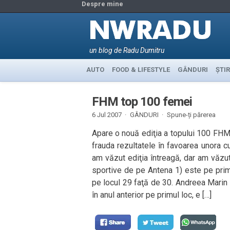
Despre mine
un blog de Radu Dumitru
AUTO
FOOD & LIFESTYLE
GÂNDURI
ȘTIR
FHM top 100 femei
6 Jul 2007 ·
GÂNDURI
·
Spune-ți părerea
Apare o nouă ediţia a topului 100 FHM
frauda rezultatele în favoarea unora c
am văzut ediţia întreagă, dar am văzut
sportive de pe Antena 1) este pe primul
pe locul 29 faţă de 30. Andreea Marin
în anul anterior pe primul loc, e […]