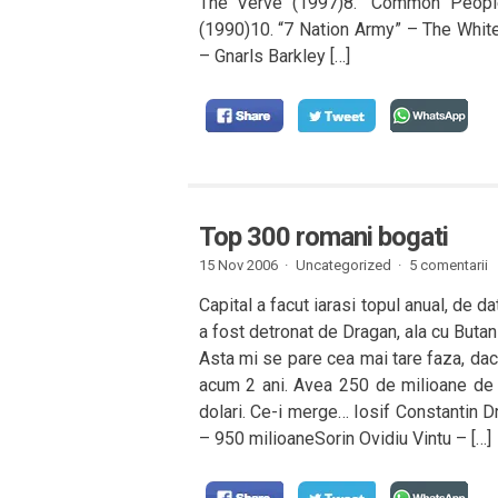
The Verve (1997)8. “Common Peopl
(1990)10. “7 Nation Army” – The White
– Gnarls Barkley […]
Top 300 romani bogati
15 Nov 2006 ·
Uncategorized ·
5 comentarii
Capital a facut iarasi topul anual, de d
a fost detronat de Dragan, ala cu Butan 
Asta mi se pare cea mai tare faza, daca
acum 2 ani. Avea 250 de milioane de d
dolari. Ce-i merge… Iosif Constantin Dr
– 950 milioaneSorin Ovidiu Vintu – […]