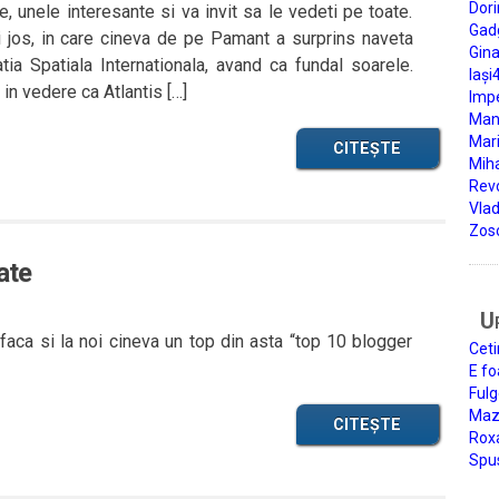
Dori
, unele interesante si va invit sa le vedeti pe toate.
Gad
 jos, in care cineva de pe Pamant a surprins naveta
Gin
ia Spatiala Internationala, avand ca fundal soarele.
Iași
 in vedere ca Atlantis […]
Impe
Man
Mari
CITEȘTE
Miha
Rev
Vla
Zos
ate
U
a faca si la noi cineva un top din asta “top 10 blogger
Ceti
E fo
Fulg
Mazi
CITEȘTE
Roxa
Spu