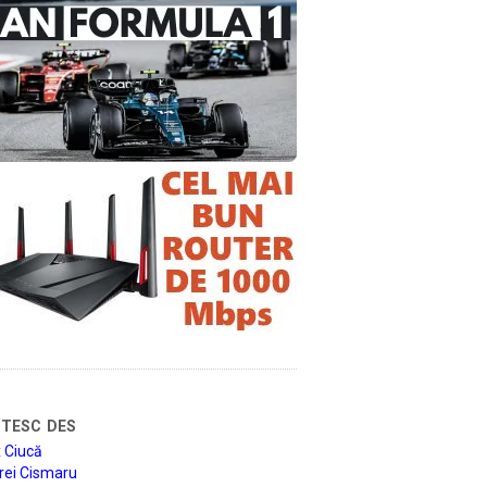
tesc des
 Ciucă
rei Cismaru