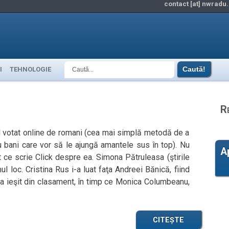
contact [at] nwradu.
I
TEHNOLOGIE
R
 votat online de romani (cea mai simplă metodă de a
u bani care vor să le ajungă amantele sus în top). Nu
A
 ce scrie Click despre ea. Simona Pătruleasa (ştirile
 loc. Cristina Rus i-a luat faţa Andreei Bănică, fiind
 a ieşit din clasament, în timp ce Monica Columbeanu,
CITEȘTE