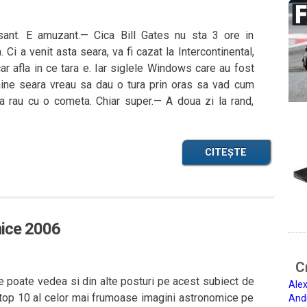
esant. E amuzant.— Cica Bill Gates nu sta 3 ore in
i a venit asta seara, va fi cazat la Intercontinental,
r afla in ce tara e. Iar siglele Windows care au fost
ne seara vreau sa dau o tura prin oras sa vad cum
a rau cu o cometa. Chiar super.— A doua zi la rand,
CITEȘTE
mice 2006
Ci
 poate vedea si din alte posturi pe acest subiect de
Alex
 top 10 al celor mai frumoase imagini astronomice pe
And