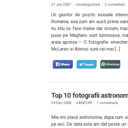
31 Jan 2007 ·
Uncategorized ·
2 comentarii
Un gasitor de pozitii sexuale inter
Romania, asa cum am auzit prima oara. C
nu stiu ce face maine dar oricum, maca
puse pe Magheru sunt luminoase, mai
arata aprinse.— O fotografie smecher
McLaren si Alonso sunt cei mai […]
Top 10 fotografii astrono
29 Dec 2006 ·
GÂNDURI
·
1 comentariu
Mie imi place astronomia, dupa cum se
pe aici. De data asta am dat peste un