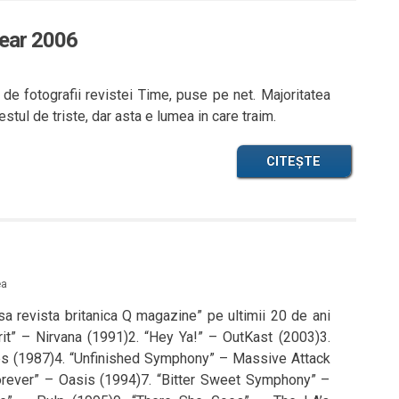
Year 2006
de fotografii revistei Time, puse pe net. Majoritatea
estul de triste, dar asta e lumea in care traim.
CITEȘTE
ea
sa revista britanica Q magazine” pe ultimii 20 de ani
irit” – Nirvana (1991)2. “Hey Ya!” – OutKast (2003)3.
es (1987)4. “Unfinished Symphony” – Massive Attack
orever” – Oasis (1994)7. “Bitter Sweet Symphony” –