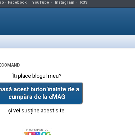
ro ·
Facebook
·
YouTube
·
Instagram
·
RSS
ecomand
Îți place blogul meu?
pasă acest buton înainte de a
cumpăra de la eMAG
și vei susține acest site.