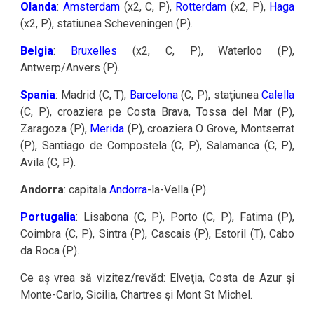
Olanda
:
Amsterdam
(x2, C, P),
Rotterdam
(x2, P),
Haga
(x2, P), statiunea Scheveningen (P).
Belgia
:
Bruxelles
(x2, C, P), Waterloo (P),
Antwerp/Anvers (P).
Spania
: Madrid (C, T),
Barcelona
(C, P), staţiunea
Calella
(C, P), croaziera pe Costa Brava, Tossa del Mar (P),
Zaragoza (P),
Merida
(P), croaziera O Grove, Montserrat
(P), Santiago de Compostela (C, P), Salamanca (C, P),
Avila (C, P).
Andorra
: capitala
Andorra
-la-Vella (P).
Portugalia
: Lisabona (C, P), Porto (C, P), Fatima (P),
Coimbra (C, P), Sintra (P), Cascais (P), Estoril (T), Cabo
da Roca (P).
Ce aş vrea să vizitez/revăd: Elveţia, Costa de Azur şi
Monte-Carlo, Sicilia, Chartres şi Mont St Michel.