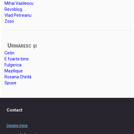
Mihai Vasilescu
Revoblog
Vlad Petreanu
Zoso
Urmăresc şi
Cetin
E foarte bine
Fulgerica
Mazilique
Roxana Chirilă
Spuse
Contact
Despre mine