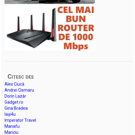
Citesc des
Alex Ciucă
Andrei Cismaru
Dorin Lazăr
Gadget.ro
Gina Bradea
Iași4u
Imperator Travel
Manafu
Mariciu