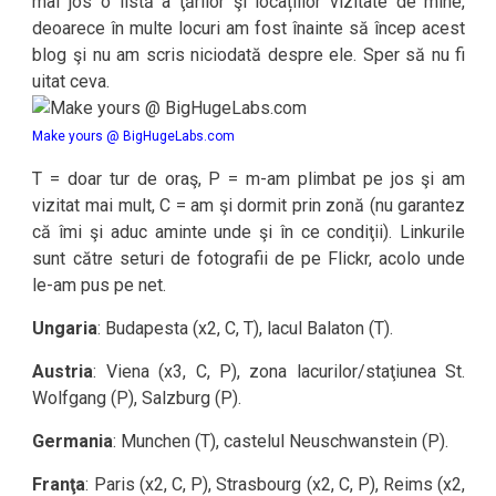
mai jos o listă a ţărilor şi locațiilor vizitate de mine,
deoarece în multe locuri am fost înainte să încep acest
blog şi nu am scris niciodată despre ele. Sper să nu fi
uitat ceva.
Make yours @ BigHugeLabs.com
T = doar tur de oraş, P = m-am plimbat pe jos şi am
vizitat mai mult, C = am şi dormit prin zonă (nu garantez
că îmi şi aduc aminte unde şi în ce condiţii). Linkurile
sunt către seturi de fotografii de pe Flickr, acolo unde
le-am pus pe net.
Ungaria
: Budapesta (x2, C, T), lacul Balaton (T).
Austria
: Viena (x3, C, P), zona lacurilor/staţiunea St.
Wolfgang (P), Salzburg (P).
Germania
: Munchen (T), castelul Neuschwanstein (P).
Franţa
: Paris (x2, C, P), Strasbourg (x2, C, P), Reims (x2,