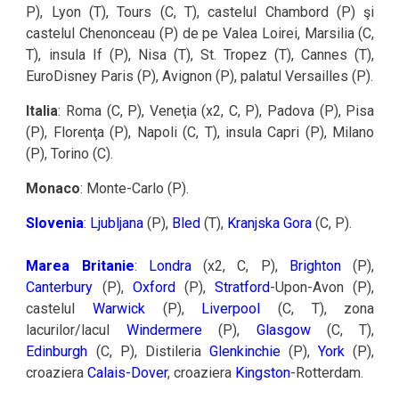
P), Lyon (T), Tours (C, T), castelul Chambord (P) şi
castelul Chenonceau (P) de pe Valea Loirei, Marsilia (C,
T), insula If (P), Nisa (T), St. Tropez (T), Cannes (T),
EuroDisney Paris (P), Avignon (P), palatul Versailles (P).
Italia
: Roma (C, P), Veneţia (x2, C, P), Padova (P), Pisa
(P), Florenţa (P), Napoli (C, T), insula Capri (P), Milano
(P), Torino (C).
Monaco
: Monte-Carlo (P).
Slovenia
:
Ljubljana
(P),
Bled
(T),
Kranjska Gora
(C, P).
Marea Britanie
:
Londra
(x2, C, P),
Brighton
(P),
Canterbury
(P),
Oxford
(P),
Stratford
-Upon-Avon (P),
castelul
Warwick
(P),
Liverpool
(C, T), zona
lacurilor/lacul
Windermere
(P),
Glasgow
(C, T),
Edinburgh
(C, P), Distileria
Glenkinchie
(P),
York
(P),
croaziera
Calais-Dover
, croaziera
Kingston
-Rotterdam.