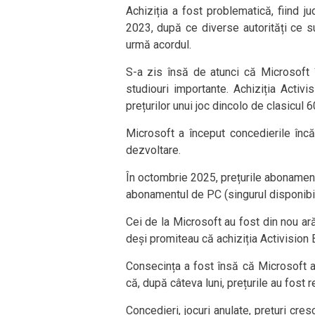
Achiziția a fost problematică, fiind ju
2023, după ce diverse autorități ce s
urmă acordul.
S-a zis însă de atunci că Microsoft
studiouri importante. Achiziția Activi
prețurilor unui joc dincolo de clasicu
Microsoft a început concedierile încă
dezvoltare.
În octombrie 2025, prețurile abonamen
abonamentul de PC (singurul disponibil)
Cei de la Microsoft au fost din nou ar
deși promiteau că achiziția Activision B
Consecința a fost însă că Microsoft 
că, după câteva luni, prețurile au fost
Concedieri, jocuri anulate, prețuri cres