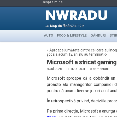
Despre mine
un blog de Radu Dumitru
AUTO
FOOD & LIFESTYLE
GÂNDURI
ȘTIR
«
Aproape jumătate dintre cei care au înce
școala acum 12 ani nu au terminat-o
Microsoft a stricat gamingu
8 Jul 2026 ·
TEHNOLOGIE
·
5 comentarii
Microsoft aproape că a dobândit un m
proaste ale managerilor companiei du
pentru că acum diverse jocuri sunt anul
În retrospectivă privind, deciziile proa
Pe prima direcție, Microsoft a anunțat