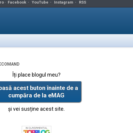
ro ·
Facebook
·
YouTube
·
Instagram
·
RSS
ecomand
Îți place blogul meu?
pasă acest buton înainte de a
cumpăra de la eMAG
și vei susține acest site.