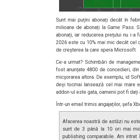
Sunt mai puțini abonați decât în feb
milioane de abonați la Game Pass. S
abonați, iar reducerea prețului nu i-a
2026 este cu 10% mai mic decât cel din
de creșterea la care spera Microsoft.
Ce-a urmat? Schimbări de management 
fost anunțate 4800 de concedieri, din 
micșorarea altora. De exemplu, id Sof
deși tocmai lansează cel mai mare 
addon-ul este gata, oamenii pot fi dați 
Într-un email trimis angajaților, șefa X
Afacerea noastră de astăzi nu este
sunt de 3 până la 10 ori mai mic
publishing comparabile. Am intrat 