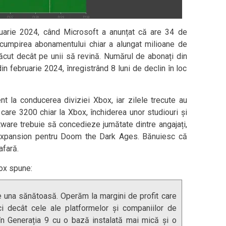
ruarie 2024, când Microsoft a anunțat că are 34 de
cumpirea abonamentului chiar a alungat milioane de
 făcut decât pe unii să revină. Numărul de abonați din
 februarie 2024, înregistrând 8 luni de declin în loc
la conducerea diviziei Xbox, iar zilele trecute au
care 3200 chiar la Xbox, închiderea unor studiouri și
tware trebuie să concedieze jumătate dintre angajați,
expansion pentru Doom the Dark Ages. Bănuiesc că
afară.
box spune:
 una sănătoasă. Operăm la margini de profit care
i decât cele ale platformelor și companiilor de
în Generația 9 cu o bază instalată mai mică și o