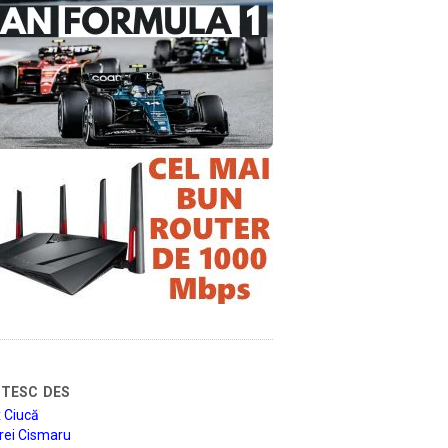
tesc des
 Ciucă
rei Cismaru