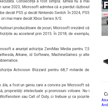
xecutată. Consecința a fost simplă: lumea nu a mai
iunie 2023, Microsoft admitea că a pierdut războiul
abe decât PS5 și decât Nintendo Switch. În 2024, PS5
 ori mai mare decât Xbox Series X/S.
studiouri producătoare de jocuri, Microsoft crezând că
chizițiile au accelerat prin 2015. În 2018, de exemplu,
rosoft a anunțat achiziția ZeniMax Media pentru 7,5
Bethesda, Arkane, id Software, MachineGames și alte
mblematice.
hiziția Activision Blizzard pentru 68,7 miliarde de
ck ăla, a fost un geniu care a convins pe Microsoft să
, proprietăți intelectuale și promisiuni viitoare. Nu-i
Ci
Wolfenstein sau Call of Duty, ci trebuie și ca jocurile
Alex
And