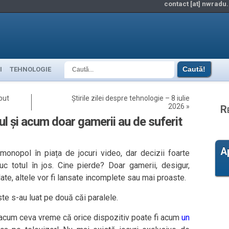
contact [at] nwradu.
I
TEHNOLOGIE
put
Știrile zilei despre tehnologie – 8 iulie
2026
»
R
l și acum doar gamerii au de suferit
A
onopol în piața de jocuri video, dar decizii foarte
c totul în jos. Cine pierde? Doar gamerii, desigur,
ate, altele vor fi lansate incomplete sau mai proaste.
ste s-au luat pe două căi paralele.
 acum ceva vreme că orice dispozitiv poate fi acum
un