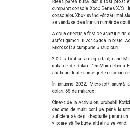
Ideea părea bună, dar a fost prost e
cumpărat console Xbox Series X/S. În 
consolelor, Xbox având vânzări mai sl
se vânduse deja într-un număr de două
A doua direcție a fost de achiziție de 
astfel gamerii îi vor cădea în brațe. A
Microsoft a cumpărat 6 studiouri.
2020 a fost un an important, când Mic
miliarde de dolari. ZeniMax deținea 
studiouri, toate nume grele cu jocuri e
În ianuarie 2022, Microsoft anunță ac
dolari. 68 de miliarde!
Cineva de la Activision, probabil Koti
dea atât de mulți bani pe, până la urmă
suficient să deții drepturile pentru un 
viitoare să fie bune, altfel nu se vând.