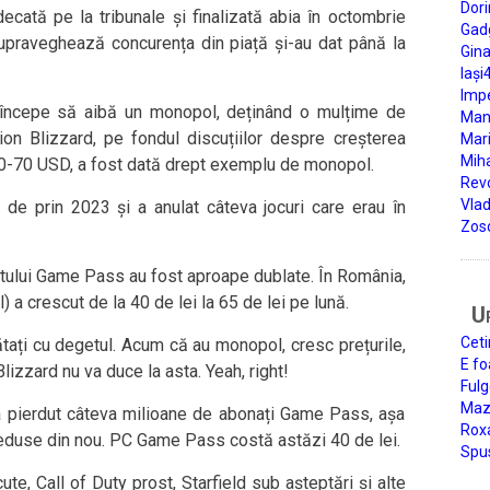
Dori
decată pe la tribunale și finalizată abia în octombrie
Gad
upraveghează concurența din piață și-au dat până la
Gin
Iași
Impe
 începe să aibă un monopol, deținând o mulțime de
Man
sion Blizzard, pe fondul discuțiilor despre creșterea
Mari
Miha
l 60-70 USD, a fost dată drept exemplu de monopol.
Rev
Vla
 de prin 2023 și a anulat câteva jocuri care erau în
Zos
tului Game Pass au fost aproape dublate. În România,
 a crescut de la 40 de lei la 65 de lei pe lună.
U
Ceti
ătați cu degetul. Acum că au monopol, cresc prețurile,
E fo
lizzard nu va duce la asta. Yeah, right!
Fulg
Mazi
a pierdut câteva milioane de abonați Game Pass, așa
Roxa
 reduse din nou. PC Game Pass costă astăzi 40 de lei.
Spu
cute, Call of Duty prost, Starfield sub așteptări și alte