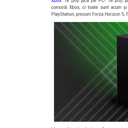
Xbox
. Te poți juca pe PC! Te poți j
consolă Xbox, ci toate sunt acum și
PlayStation, precum Forza Horizon 5, Fl