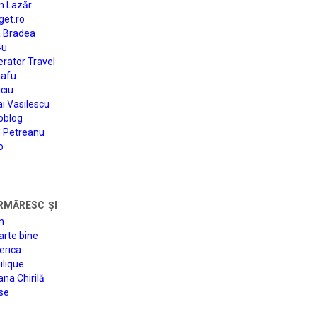
n Lazăr
get.ro
a Bradea
4u
rator Travel
afu
ciu
i Vasilescu
oblog
d Petreanu
o
rmăresc şi
n
arte bine
erica
lique
na Chirilă
se