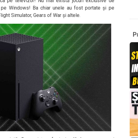
uca pe televizor! Nu mai există jocuri exclusive de
 pe Windows! Ba chiar unele au fost portate și pe
ight Simulator, Gears of War și altele.
Pr