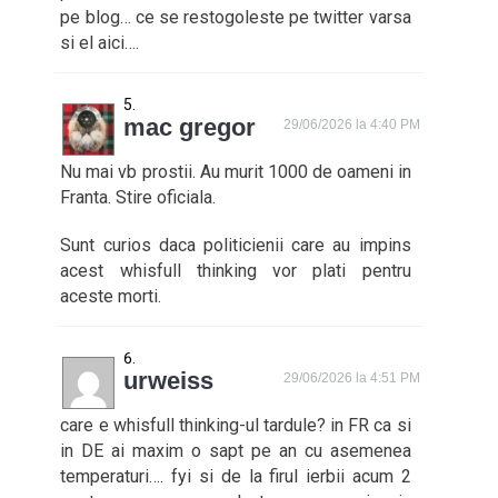
pe blog… ce se restogoleste pe twitter varsa
si el aici….
mac gregor
29/06/2026 la 4:40 PM
Nu mai vb prostii. Au murit 1000 de oameni in
Franta. Stire oficiala.
Sunt curios daca politicienii care au impins
acest whisfull thinking vor plati pentru
aceste morti.
urweiss
29/06/2026 la 4:51 PM
care e whisfull thinking-ul tardule? in FR ca si
in DE ai maxim o sapt pe an cu asemenea
temperaturi…. fyi si de la firul ierbii acum 2