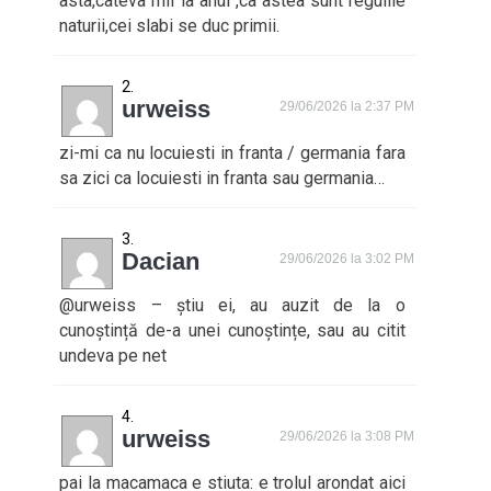
asta,cateva mii la anul ,ca astea sunt regulile
naturii,cei slabi se duc primii.
urweiss
29/06/2026 la 2:37 PM
zi-mi ca nu locuiesti in franta / germania fara
sa zici ca locuiesti in franta sau germania…
Dacian
29/06/2026 la 3:02 PM
@urweiss – știu ei, au auzit de la o
cunoștință de-a unei cunoștințe, sau au citit
undeva pe net
urweiss
29/06/2026 la 3:08 PM
pai la macamaca e stiuta: e trolul arondat aici