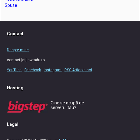
Spuse
Contact
Despre mine
contact [at] nwradu.ro
YouTube
·
Facebook
·
Instagram
·
RSS Articole noi
Hosting
Cine se ocupă de
serverul tău?
Legal