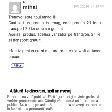
mihai
30/06/2026 la 4:28 PM
Trendyol este npul emag!!!!!
Caut ieri un produs in emag, cost produs 21 lei +
transport 20 lei desi am genius
Acelasi produs, acelasi vanzator pe trandyon, 21 lei
si transport gratuit!
efectiv genius nu-si mai are rost, ca la wolt ai taxed
oricum
REPLY
Alătură-te discuției, lasă un mesaj
E-mail-ul nu va fi publicat. Fără înjurături și cuvinte grele, că
vorbim prietenește aici. Gândiți-vă de două ori înainte de a
publica. Nu o luați pe arătură doar pentru că aveți un monitor
în față și nu o persoană reală.