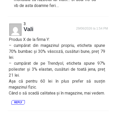
vb de asta doamne feri….
Vali
29/06/2026 la 1:54 PM
Produs X de la firma Y:
– cumpărat din magazinul propriu, eticheta spune
70% bumbac și 30% vâscoză, cusături bune, preț 79
lei.
– cumpărat de pe Trendyol, eticheta spune 97%
poliester și 3% elastan, cusături de toată jena, preț
21 lei.
Așa că pentru 60 lei în plus prefer să susțin
magazinul fizic.
Când o să scadă calitatea și în magazine, mai vedem.
REPLY