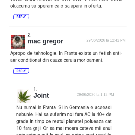
ok,acuma sa speram ca o sa apara in oferta.
REPLY
mac gregor
29/06/2026 la 12:42 PM
Apropo de tehnologie. In Franta exista un fetish anti-
aer conditionat din cauza caruia mor oameni.
REPLY
Joint
29/06/2026 la 1:12 PM
Nu numai in Franta. Si in Germania e aceeasi
nebunie. Hai sa suferim noi fara AC la 40+ de
grade in timp ce restul planetei polueaza cat
10 fara griji. Or sa mai moara cateva mii anul