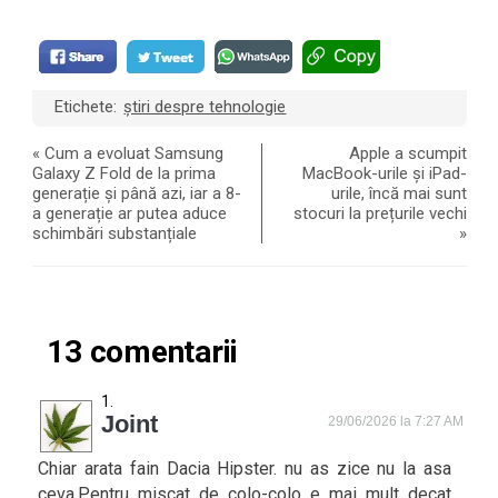
Etichete:
știri despre tehnologie
«
Cum a evoluat Samsung
Apple a scumpit
Galaxy Z Fold de la prima
MacBook-urile și iPad-
generație și până azi, iar a 8-
urile, încă mai sunt
a generație ar putea aduce
stocuri la prețurile vechi
schimbări substanțiale
»
13 comentarii
Joint
29/06/2026 la 7:27 AM
Chiar arata fain Dacia Hipster. nu as zice nu la asa
ceva.Pentru miscat de colo-colo e mai mult decat