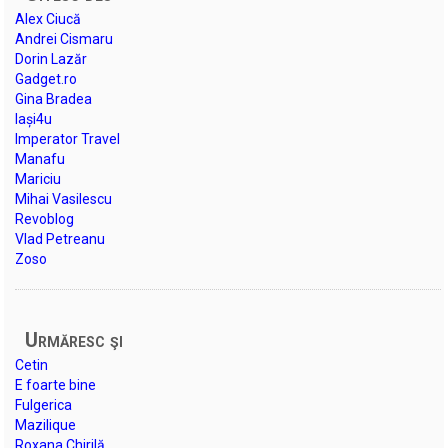
Alex Ciucă
Andrei Cismaru
Dorin Lazăr
Gadget.ro
Gina Bradea
Iași4u
Imperator Travel
Manafu
Mariciu
Mihai Vasilescu
Revoblog
Vlad Petreanu
Zoso
Urmăresc şi
Cetin
E foarte bine
Fulgerica
Mazilique
Roxana Chirilă