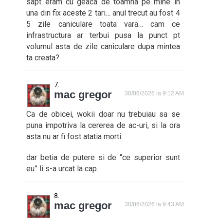
sapt eram cu geaca de toamna pe mine in
una din fix aceste 2 tari… anul trecut au fost 4
5 zile caniculare toata vara… cam ce
infrastructura ar terbui pusa la punct pt
volumul asta de zile caniculare dupa mintea
ta creata?
mac gregor
30/06/2026 la 9:12 AM
Ca de obicei, wokii doar nu trebuiau sa se
puna impotriva la cererea de ac-uri, si la ora
asta nu ar fi fost atatia morti.
dar betia de putere si de “ce superior sunt
eu” li s-a urcat la cap.
mac gregor
30/06/2026 la 9:43 AM