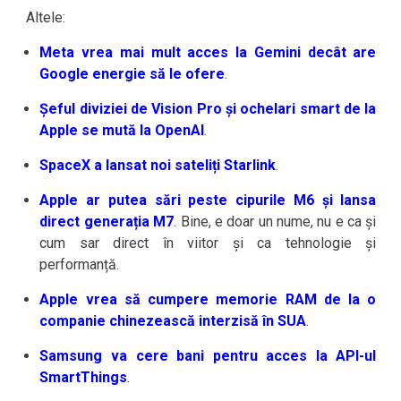
Altele:
Meta vrea mai mult acces la Gemini decât are
Google energie să le ofere
.
Șeful diviziei de Vision Pro și ochelari smart de la
Apple se mută la OpenAI
.
SpaceX a lansat noi sateliți Starlink
.
Apple ar putea sări peste cipurile M6 și lansa
direct generația M7
. Bine, e doar un nume, nu e ca și
cum sar direct în viitor și ca tehnologie și
performanță.
Apple vrea să cumpere memorie RAM de la o
companie chinezească interzisă în SUA
.
Samsung va cere bani pentru acces la API-ul
SmartThings
.