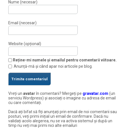
Nume (necesar)
Email (necesar)
Website (opțional)
Reține-mi numele și emailul pentru comentarii viitoare.
Anunță-mă și când apar noi articole pe blog.
Vreți un
avatar
în comentarii? Mergeți pe
gravatar.com
(un
serviciu Wordpress) și asociați o imagine cu adresa de email
cu care comentați.
Dacă ați bifat să fiți anunțați prin email de noi comentarii sau
posturi, veți primi inițial un email de confirmare. Dacă nu
validați acolo alegerea, nu se va activa sistemul și după un
timp nu veți mai primi nici alte emailuri