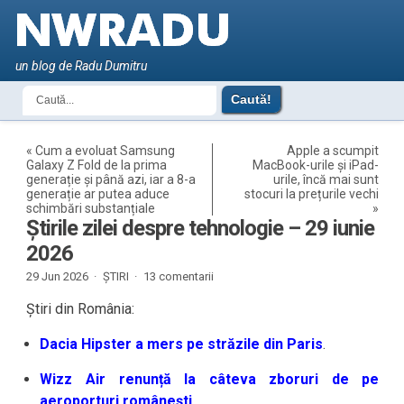
un blog de Radu Dumitru
«
Cum a evoluat Samsung
Apple a scumpit
Galaxy Z Fold de la prima
MacBook-urile și iPad-
generație și până azi, iar a 8-a
urile, încă mai sunt
generație ar putea aduce
stocuri la prețurile vechi
schimbări substanțiale
»
Știrile zilei despre tehnologie – 29 iunie
2026
29 Jun 2026 ·
ȘTIRI
·
13 comentarii
Știri din România:
Dacia Hipster a mers pe străzile din Paris
.
Wizz Air renunță la câteva zboruri de pe
aeroporturi românești
.