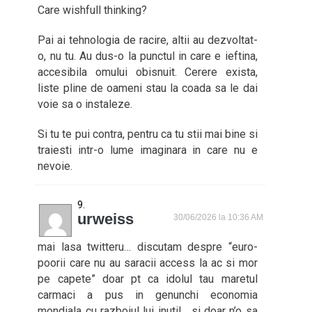
Care wishfull thinking?
Pai ai tehnologia de racire, altii au dezvoltat-
o, nu tu. Au dus-o la punctul in care e ieftina,
accesibila omului obisnuit. Cerere exista,
liste pline de oameni stau la coada sa le dai
voie sa o instaleze.
Si tu te pui contra, pentru ca tu stii mai bine si
traiesti intr-o lume imaginara in care nu e
nevoie.
urweiss
30/06/2026 la 10:36 AM
mai lasa twitteru… discutam despre “euro-
poorii care nu au saracii access la ac si mor
pe capete” doar pt ca idolul tau maretul
carmaci a pus in genunchi economia
mondiala cu razboiul lui inutil… si doar n’o sa