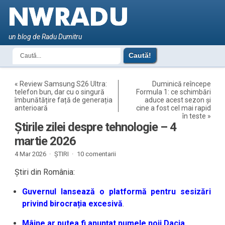
un blog de Radu Dumitru
«
Review Samsung S26 Ultra:
Duminică reîncepe
telefon bun, dar cu o singură
Formula 1: ce schimbări
îmbunătățire față de generația
aduce acest sezon și
anterioară
cine a fost cel mai rapid
în teste
»
Știrile zilei despre tehnologie – 4
martie 2026
4 Mar 2026 ·
ȘTIRI
·
10 comentarii
Știri din România:
Guvernul lansează o platformă pentru sesizări
privind birocrația excesivă
.
Mâine ar putea fi anunțat numele noii Dacia
.