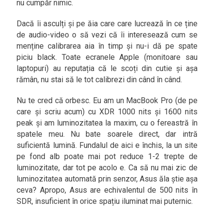
nu cumpăr nimic.
Dacă îi asculți și pe ăia care care lucrează în ce ține
de audio-video o să vezi că îi interesează cum se
menține calibrarea aia în timp și nu-i dă pe spate
piciu black. Toate ecranele Apple (monitoare sau
laptopuri) au reputația că le scoți din cutie și așa
rămân, nu stai să le tot calibrezi din când în când.
Nu te cred că orbesc. Eu am un MacBook Pro (de pe
care și scriu acum) cu XDR 1000 nits și 1600 nits
peak și am luminozitatea la maxim, cu o fereastră în
spatele meu. Nu bate soarele direct, dar intră
suficientă lumină. Fundalul de aici e închis, la un site
pe fond alb poate mai pot reduce 1-2 trepte de
luminozitate, dar tot pe acolo e. Ca să nu mai zic de
luminozitatea automată prin senzor, Asus ăla știe așa
ceva? Apropo, Asus are echivalentul de 500 nits în
SDR, insuficient în orice spațiu iluminat mai puternic.