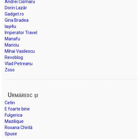
Andrei Cismaru
Dorin Lazăr
Gadget.ro
Gina Bradea
Iași4u
Imperator Travel
Manafu
Mariciu
Mihai Vasilescu
Revoblog
Vlad Petreanu
Zoso
Urmăresc şi
Cetin
E foarte bine
Fulgerica
Mazilique
Roxana Chirilă
Spuse