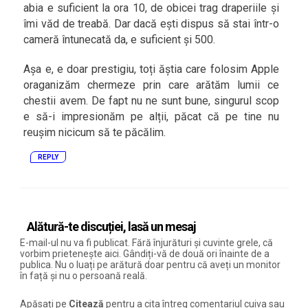
abia e suficient la ora 10, de obicei trag draperiile și
îmi văd de treabă. Dar dacă ești dispus să stai într-o
cameră întunecată da, e suficient și 500.
Așa e, e doar prestigiu, toți ăștia care folosim Apple
oraganizăm chermeze prin care arătăm lumii ce
chestii avem. De fapt nu ne sunt bune, singurul scop
e să-i impresionăm pe alții, păcat că pe tine nu
reușim nicicum să te păcălim.
REPLY
Alătură-te discuției, lasă un mesaj
E-mail-ul nu va fi publicat. Fără înjurături și cuvinte grele, că
vorbim prietenește aici. Gândiți-vă de două ori înainte de a
publica. Nu o luați pe arătură doar pentru că aveți un monitor
în față și nu o persoană reală.
Apăsați pe
Citează
pentru a cita întreg comentariul cuiva sau