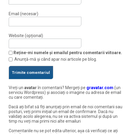
Email (necesar)
Website (opțional)
Reține-mi numele și emailul pentru comentarii viitoare.
Anunță-mă și când apar noi articole pe blog.
Vreți un
avatar
în comentarii? Mergeți pe
gravatar.com
(un
serviciu Wordpress) și asociați o imagine cu adresa de email
cu care comentați.
Dacă ați bifat să fiți anunțați prin email de noi comentarii sau
posturi, veți primi inițial un email de confirmare. Dacă nu
validați acolo alegerea, nu se va activa sistemul și după un
timp nu veți mai primi nici alte emailuri
Comentariile nu se pot edita ulterior, așa că verificați ce ați