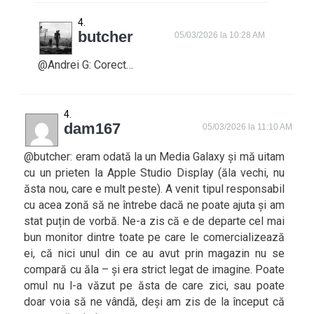
butcher
05/03/2026 la 10:28 AM
@Andrei G: Corect…
dam167
05/03/2026 la 11:10 AM
@butcher: eram odată la un Media Galaxy și mă uitam
cu un prieten la Apple Studio Display (ăla vechi, nu
ăsta nou, care e mult peste). A venit tipul responsabil
cu acea zonă să ne întrebe dacă ne poate ajuta și am
stat puțin de vorbă. Ne-a zis că e de departe cel mai
bun monitor dintre toate pe care le comercializează
ei, că nici unul din ce au avut prin magazin nu se
compară cu ăla – și era strict legat de imagine. Poate
omul nu l-a văzut pe ăsta de care zici, sau poate
doar voia să ne vândă, deși am zis de la început că