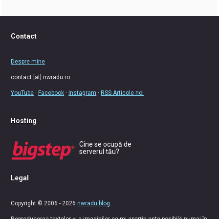
Contact
Despre mine
contact [at] nwradu.ro
YouTube
·
Facebook
·
Instagram
·
RSS Articole noi
Hosting
Cine se ocupă de
serverul tău?
Legal
Copyright © 2006 - 2026
nwradu blog
.
Reproducerea textelor și a imaginilor ce-mi aparțin este posibilă numai în