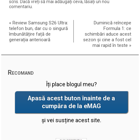
scris. Dacă vreți să mai adăugați ceva, lăsați un nou
comentariu.
«
Review Samsung S26 Ultra:
Duminică reîncepe
telefon bun, dar cu o singură
Formula 1: ce
îmbunătățire față de
schimbări aduce acest
generația anterioară
sezon și cine a fost cel
mai rapid în teste
»
Recomand
Îți place blogul meu?
Apasă acest buton înainte de a
cumpăra de la eMAG
și vei susține acest site.