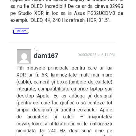
sa nu fie OLED. Incredibil! De ce ar da cineva 3299$
pe Studio XDR in loc sa ia Asus PG32UCDM3 de
exemplu: OLED, 4K, 240 Hz refresh, HDR, 31.5″.
REPLY
dam167
04/03/2026 la 6:11 PM
Păi motivele principale pentru care ai lua
XDR ar fi: 5K, luminozitate mult mai mare
(dublu), cameră și boxe (ambele de calitate)
integrate, compatibilitate cu orice laptop sau
desktop Apple. Eu aș adăuga și designul
(pentru cei care fac grafică o să conteze tot
timpul designul) și tradiția ecranelor Apple
de acuratețe și culori – majoritatea
covârșitoare a utilizatorilor nu le calibrează
niciodată. Iar 240 Hz, deși sună bine pe