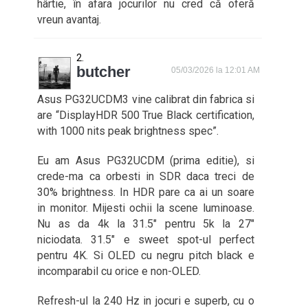
hârtie, în afara jocurilor nu cred că oferă
vreun avantaj.
butcher
05/03/2026 la 12:01 AM
Asus PG32UCDM3 vine calibrat din fabrica si
are “DisplayHDR 500 True Black certification,
with 1000 nits peak brightness spec”.
Eu am Asus PG32UCDM (prima editie), si
crede-ma ca orbesti in SDR daca treci de
30% brightness. In HDR pare ca ai un soare
in monitor. Mijesti ochii la scene luminoase.
Nu as da 4k la 31.5″ pentru 5k la 27″
niciodata. 31.5″ e sweet spot-ul perfect
pentru 4K. Si OLED cu negru pitch black e
incomparabil cu orice e non-OLED.
Refresh-ul la 240 Hz in jocuri e superb, cu o