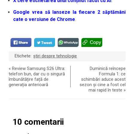
X cere etichetarea unui conținut făcut cu AI
.
Google vrea să lanseze la fiecare 2 săptămâni
cate o versiune de Chrome
.
Etichete:
știri despre tehnologie
«
Review Samsung S26 Ultra:
Duminică reîncepe
telefon bun, dar cu o singură
Formula 1: ce
îmbunătățire față de
schimbări aduce acest
generația anterioară
sezon și cine a fost cel
mai rapid în teste
»
10 comentarii