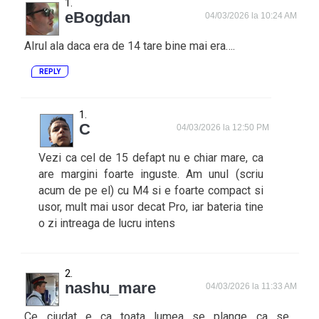
eBogdan
04/03/2026 la 10:24 AM
AIrul ala daca era de 14 tare bine mai era….
REPLY
C
04/03/2026 la 12:50 PM
Vezi ca cel de 15 defapt nu e chiar mare, ca
are margini foarte inguste. Am unul (scriu
acum de pe el) cu M4 si e foarte compact si
usor, mult mai usor decat Pro, iar bateria tine
o zi intreaga de lucru intens
nashu_mare
04/03/2026 la 11:33 AM
Ce ciudat e ca toata lumea se plange ca se