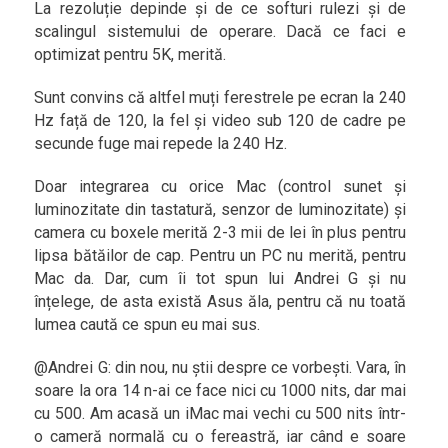
La rezoluție depinde și de ce softuri rulezi și de
scalingul sistemului de operare. Dacă ce faci e
optimizat pentru 5K, merită.
Sunt convins că altfel muți ferestrele pe ecran la 240
Hz față de 120, la fel și video sub 120 de cadre pe
secunde fuge mai repede la 240 Hz.
Doar integrarea cu orice Mac (control sunet și
luminozitate din tastatură, senzor de luminozitate) și
camera cu boxele merită 2-3 mii de lei în plus pentru
lipsa bătăilor de cap. Pentru un PC nu merită, pentru
Mac da. Dar, cum îi tot spun lui Andrei G și nu
înțelege, de asta există Asus ăla, pentru că nu toată
lumea caută ce spun eu mai sus.
@Andrei G: din nou, nu știi despre ce vorbești. Vara, în
soare la ora 14 n-ai ce face nici cu 1000 nits, dar mai
cu 500. Am acasă un iMac mai vechi cu 500 nits într-
o cameră normală cu o fereastră, iar când e soare