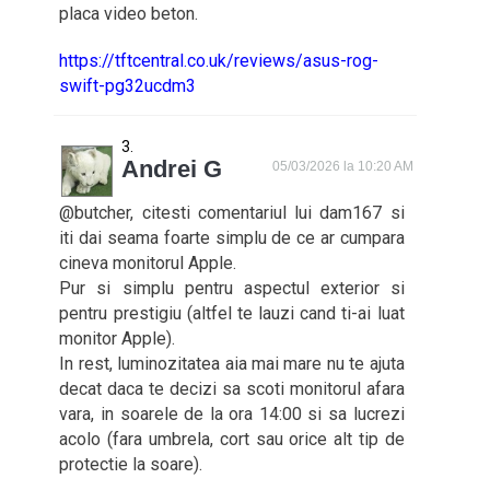
placa video beton.
https://tftcentral.co.uk/reviews/asus-rog-
swift-pg32ucdm3
Andrei G
05/03/2026 la 10:20 AM
@butcher, citesti comentariul lui dam167 si
iti dai seama foarte simplu de ce ar cumpara
cineva monitorul Apple.
Pur si simplu pentru aspectul exterior si
pentru prestigiu (altfel te lauzi cand ti-ai luat
monitor Apple).
In rest, luminozitatea aia mai mare nu te ajuta
decat daca te decizi sa scoti monitorul afara
vara, in soarele de la ora 14:00 si sa lucrezi
acolo (fara umbrela, cort sau orice alt tip de
protectie la soare).