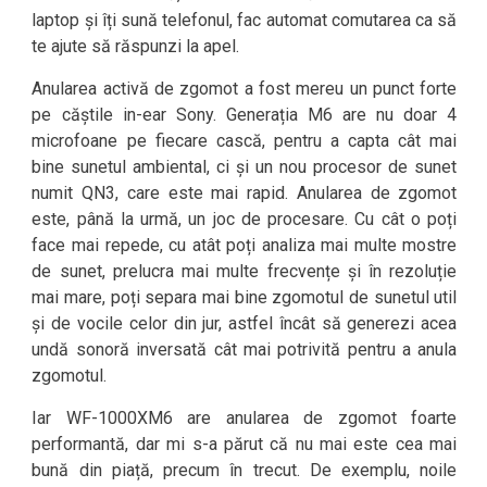
laptop și îți sună telefonul, fac automat comutarea ca să
te ajute să răspunzi la apel.
Anularea activă de zgomot a fost mereu un punct forte
pe căștile in-ear Sony. Generația M6 are nu doar 4
microfoane pe fiecare cască, pentru a capta cât mai
bine sunetul ambiental, ci și un nou procesor de sunet
numit QN3, care este mai rapid. Anularea de zgomot
este, până la urmă, un joc de procesare. Cu cât o poți
face mai repede, cu atât poți analiza mai multe mostre
de sunet, prelucra mai multe frecvențe și în rezoluție
mai mare, poți separa mai bine zgomotul de sunetul util
și de vocile celor din jur, astfel încât să generezi acea
undă sonoră inversată cât mai potrivită pentru a anula
zgomotul.
Iar WF-1000XM6 are anularea de zgomot foarte
performantă, dar mi s-a părut că nu mai este cea mai
bună din piață, precum în trecut. De exemplu, noile