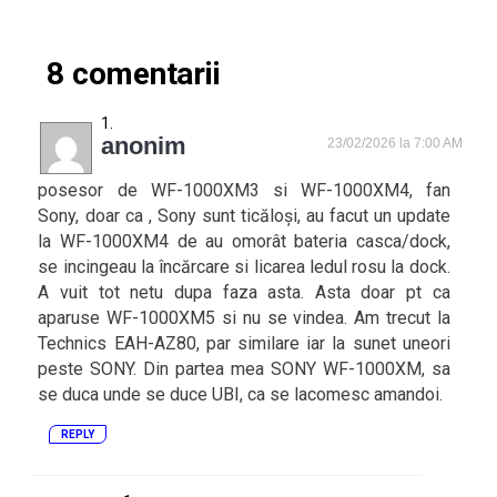
8 comentarii
anonim
23/02/2026 la 7:00 AM
posesor de WF-1000XM3 si WF-1000XM4, fan
Sony, doar ca , Sony sunt ticăloși, au facut un update
la WF-1000XM4 de au omorât bateria casca/dock,
se incingeau la încărcare si licarea ledul rosu la dock.
A vuit tot netu dupa faza asta. Asta doar pt ca
aparuse WF-1000XM5 si nu se vindea. Am trecut la
Technics EAH-AZ80, par similare iar la sunet uneori
peste SONY. Din partea mea SONY WF-1000XM, sa
se duca unde se duce UBI, ca se lacomesc amandoi.
REPLY