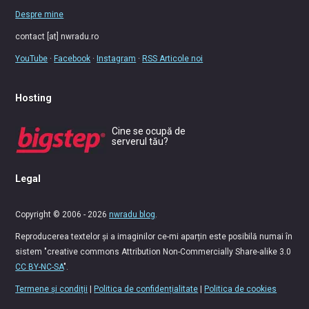
Despre mine
contact [at] nwradu.ro
YouTube
·
Facebook
·
Instagram
·
RSS Articole noi
Hosting
Cine se ocupă de
serverul tău?
Legal
Copyright © 2006 - 2026
nwradu blog
.
Reproducerea textelor și a imaginilor ce-mi aparțin este posibilă numai în
sistem "creative commons Attribution Non-Commercially Share-alike 3.0
CC BY-NC-SA
".
Termene și condiții
|
Politica de confidențialitate
|
Politica de cookies