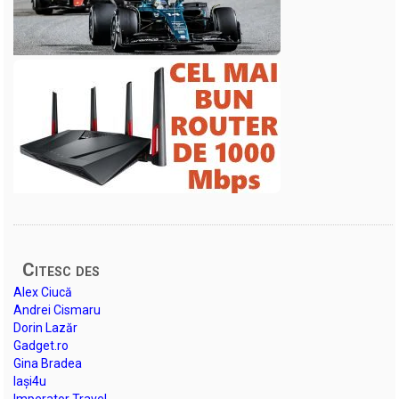
Citesc des
Alex Ciucă
Andrei Cismaru
Dorin Lazăr
Gadget.ro
Gina Bradea
Iași4u
Imperator Travel