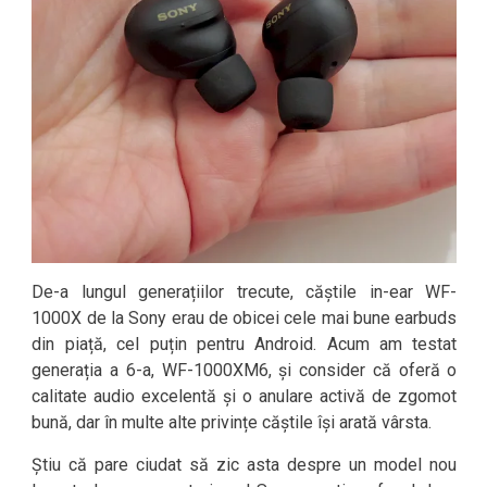
De-a lungul generațiilor trecute, căștile in-ear WF-
1000X de la Sony erau de obicei cele mai bune earbuds
din piață, cel puțin pentru Android. Acum am testat
generația a 6-a, WF-1000XM6, și consider că oferă o
calitate audio excelentă și o anulare activă de zgomot
bună, dar în multe alte privințe căștile își arată vârsta.
Știu că pare ciudat să zic asta despre un model nou