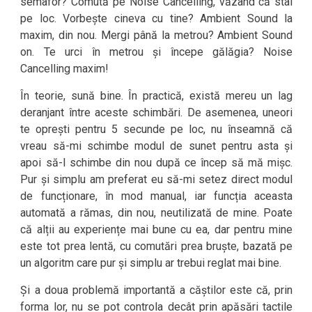
semafor? Comută pe Noise Cancelling, văzând că stai
pe loc. Vorbește cineva cu tine? Ambient Sound la
maxim, din nou. Mergi până la metrou? Ambient Sound
on. Te urci în metrou și începe gălăgia? Noise
Cancelling maxim!
În teorie, sună bine. În practică, există mereu un lag
deranjant între aceste schimbări. De asemenea, uneori
te oprești pentru 5 secunde pe loc, nu înseamnă că
vreau să-mi schimbe modul de sunet pentru asta și
apoi să-l schimbe din nou după ce încep să mă mișc.
Pur și simplu am preferat eu să-mi setez direct modul
de funcționare, în mod manual, iar funcția aceasta
automată a rămas, din nou, neutilizată de mine. Poate
că alții au experiențe mai bune cu ea, dar pentru mine
este tot prea lentă, cu comutări prea bruște, bazată pe
un algoritm care pur și simplu ar trebui reglat mai bine.
Și a doua problemă importantă a căștilor este că, prin
forma lor, nu se pot controla decât prin apăsări tactile