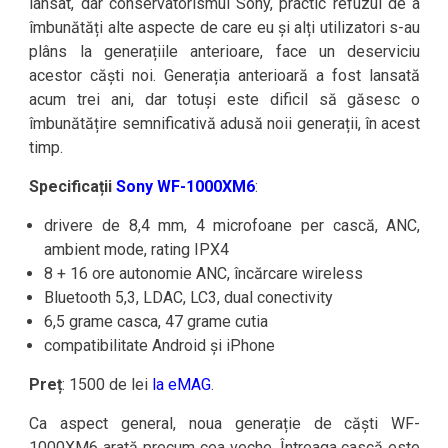
lansat, dar conservatorismul Sony, practic refuzul de a
îmbunătăți alte aspecte de care eu și alți utilizatori s-au
plâns la generațiile anterioare, face un deserviciu
acestor căști noi. Generația anterioară a fost lansată
acum trei ani, dar totuși este dificil să găsesc o
îmbunătățire semnificativă adusă noii generații, în acest
timp.
Specificații
Sony WF-1000XM6
:
drivere de 8,4 mm, 4 microfoane per cască, ANC,
ambient mode, rating IPX4
8 + 16 ore autonomie ANC, încărcare wireless
Bluetooth 5,3, LDAC, LC3, dual conectivity
6,5 grame casca, 47 grame cutia
compatibilitate Android și iPhone
Preț
: 1500 de lei
la eMAG
.
Ca aspect general, noua generație de căști WF-
1000XM6 arată precum cea veche. Întreaga cască este