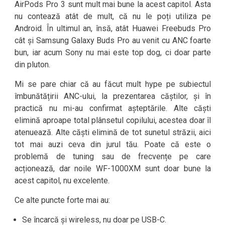
AirPods Pro 3 sunt mult mai bune la acest capitol. Asta
nu contează atât de mult, că nu le poți utiliza pe
Android. În ultimul an, însă, atât Huawei Freebuds Pro
cât și Samsung Galaxy Buds Pro au venit cu ANC foarte
bun, iar acum Sony nu mai este top dog, ci doar parte
din pluton.
Mi se pare chiar că au făcut mult hype pe subiectul
îmbunătățirii ANC-ului, la prezentarea căștilor, și în
practică nu mi-au confirmat așteptările. Alte căști
elimină aproape total plânsetul copilului, acestea doar îl
atenuează. Alte căști elimină de tot sunetul străzii, aici
tot mai auzi ceva din jurul tău. Poate că este o
problemă de tuning sau de frecvențe pe care
acționează, dar noile WF-1000XM sunt doar bune la
acest capitol, nu excelente.
Ce alte puncte forte mai au:
Se încarcă și wireless, nu doar pe USB-C.