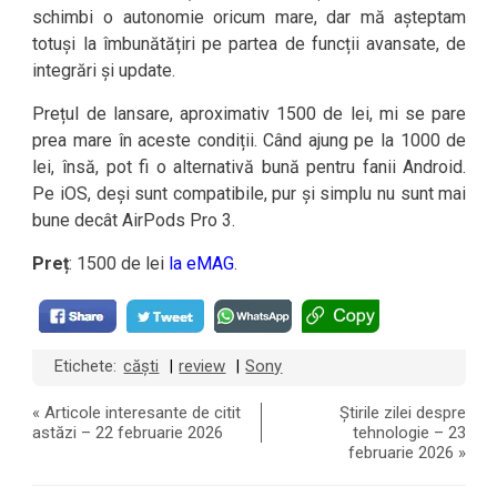
schimbi o autonomie oricum mare, dar mă așteptam
totuși la îmbunătățiri pe partea de funcții avansate, de
integrări și update.
Prețul de lansare, aproximativ 1500 de lei, mi se pare
prea mare în aceste condiții. Când ajung pe la 1000 de
lei, însă, pot fi o alternativă bună pentru fanii Android.
Pe iOS, deși sunt compatibile, pur și simplu nu sunt mai
bune decât AirPods Pro 3.
Preț
: 1500 de lei
la eMAG
.
Etichete:
căști
review
Sony
|
|
«
Articole interesante de citit
Știrile zilei despre
astăzi – 22 februarie 2026
tehnologie – 23
februarie 2026
»