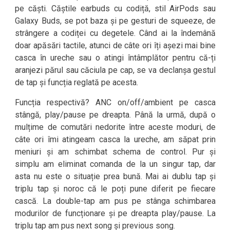
pe căști. Căștile earbuds cu codiță, stil AirPods sau
Galaxy Buds, se pot baza și pe gesturi de squeeze, de
strângere a codiței cu degetele. Când ai la îndemână
doar apăsări tactile, atunci de câte ori îți așezi mai bine
casca în ureche sau o atingi întâmplător pentru că-ți
aranjezi părul sau căciula pe cap, se va declanșa gestul
de tap și funcția reglată pe acesta.
Funcția respectivă? ANC on/off/ambient pe casca
stângă, play/pause pe dreapta. Până la urmă, după o
mulțime de comutări nedorite între aceste moduri, de
câte ori îmi atingeam casca la ureche, am săpat prin
meniuri și am schimbat schema de control. Pur și
simplu am eliminat comanda de la un singur tap, dar
asta nu este o situație prea bună. Mai ai dublu tap și
triplu tap și noroc că le poți pune diferit pe fiecare
cască. La double-tap am pus pe stânga schimbarea
modurilor de funcționare și pe dreapta play/pause. La
triplu tap am pus next song și previous song.