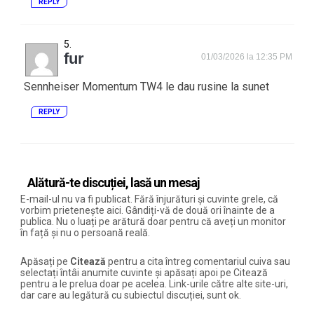
REPLY
fur
01/03/2026 la 12:35 PM
Sennheiser Momentum TW4 le dau rusine la sunet
REPLY
Alătură-te discuției, lasă un mesaj
E-mail-ul nu va fi publicat. Fără înjurături și cuvinte grele, că
vorbim prietenește aici. Gândiți-vă de două ori înainte de a
publica. Nu o luați pe arătură doar pentru că aveți un monitor
în față și nu o persoană reală.
Apăsați pe
Citează
pentru a cita întreg comentariul cuiva sau
selectați întâi anumite cuvinte și apăsați apoi pe Citează
pentru a le prelua doar pe acelea. Link-urile către alte site-uri,
dar care au legătură cu subiectul discuției, sunt ok.