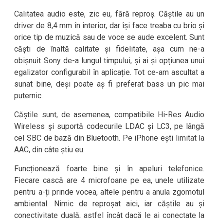
Calitatea audio este, zic eu, fără reproș. Căștile au un
driver de 8,4 mm în interior, dar își face treaba cu brio și
orice tip de muzică sau de voce se aude excelent. Sunt
căști de înaltă calitate și fidelitate, așa cum ne-a
obișnuit Sony de-a lungul timpului, și ai și opțiunea unui
egalizator configurabil în aplicație. Tot ce-am ascultat a
sunat bine, deși poate aș fi preferat bass un pic mai
puternic.
Căștile sunt, de asemenea, compatibile Hi-Res Audio
Wireless și suportă codecurile LDAC și LC3, pe lângă
cel SBC de bază din Bluetooth. Pe iPhone ești limitat la
AAC, din câte știu eu.
Funcționează foarte bine și în apeluri telefonice.
Fiecare cască are 4 microfoane pe ea, unele utilizate
pentru a-ți prinde vocea, altele pentru a anula zgomotul
ambiental. Nimic de reproșat aici, iar căștile au și
conectivitate duală, astfel încât dacă le ai conectate la