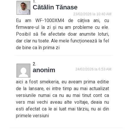
Cătălin Tănase
23/02/2026 la 10:40 AM
Eu am WF-1000XM4 de câțiva ani, cu
firmware-ul la zi și nu am probleme cu ele.
Posibil să fie afectate doar anumite loturi,
dar clar nu toate. Ale mele funcționează la fel
de bine ca în prima zi
anonim
24/02/2026 la 6:53 AM
aici a fost smekeria, eu aveam prima editie
de la lansare, ei intre timp au mai actualizat
versiunile numai ca nu au mai tinut cont ca
vers mai vechi aveau alte voltaje, deaia nu
esti afectat ca le ai luat mai târziu, nu ai din
primele versiuni