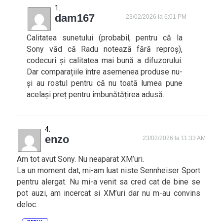
dam167
23/02/2026 la 6:01 PM
Calitatea sunetului (probabil, pentru că la
Sony văd că Radu notează fără reproș),
codecuri și calitatea mai bună a difuzorului.
Dar comparațiile între asemenea produse nu-
și au rostul pentru că nu toată lumea pune
același preț pentru îmbunătățirea adusă.
enzo
23/02/2026 la 11:33 AM
Am tot avut Sony. Nu neaparat XM’uri.
La un moment dat, mi-am luat niste Sennheiser Sport
pentru alergat. Nu mi-a venit sa cred cat de bine se
pot auzi, am incercat si XM’uri dar nu m-au convins
deloc.