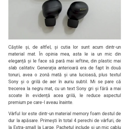
Căștile și, de altfel, și cutia lor sunt acum dintr-un
material mat. În opinia mea, asta le ia un mic din
eleganță și le face să pară mai ieftine, din plastic mai
slab calitativ. Generația anterioară era de fapt în două
tonuri, avea o zonă mată și una lucioasă, plus textul
Sony și o grilă de aer în auriu subtil. Mi se pare că
trecerea la negru mat, cu un text Sony gri și fără a mai
scoate în evidență acea grilă, le reduce aspectul
premium pe care-l aveau înainte.
Vârful lor este dintr-un material memory foam destul de
dur la apăsare. Primești în total 4 perechi de vârfuri, de
la Extra-small la Large. Pachetul include și un mic cablu