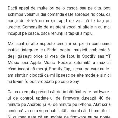
Dacă apeși de multe ori pe o cască sau pe alta, poți
schimba volumul, dar comanda este aproape ridicolă, că
apeși de 4-5-6 ori în șir rapid de zici că te bați pe
ureche. Comenzile de asistent vocal și altele n-au mai
încăput pe cască, dacă renunți la tap-ul simplu.
Mai sunt și alte aspecte care mi se par în continuare
inutile: integrare cu Endel pentru muzică ambientală,
deși găsești orice ai vrea, de fapt, în Spotify sau YT
Music sau Apple Music. Redare automată a muzicii
când începi să mergi, Spotify Tap, lucruri pe care nu le-
am simțit niciodată că-mi lipsesc pe alte modele și nici
nu le-am folosit vreodată pe cele Sony.
Ca un exemplu privind cât de îmbătrânit este software-
ul de control, update-ul de firmware durează 40 de
minute pe Android și 70 de minute pe iPhone. Atât scria
acolo că va dura și probabil atât a durat când l-am făcut.
Și culmea este că un update de firmware nu se poate