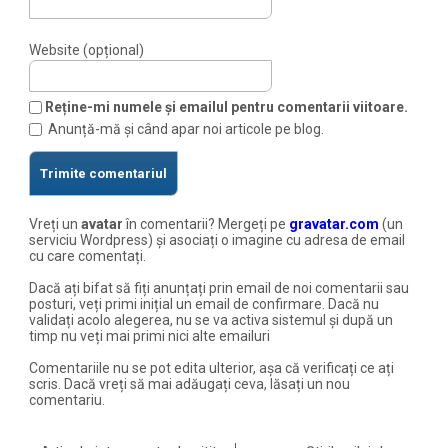
Website (opțional)
Reține-mi numele și emailul pentru comentarii viitoare.
Anunță-mă și când apar noi articole pe blog.
Vreți un
avatar
în comentarii? Mergeți pe
gravatar.com
(un
serviciu Wordpress) și asociați o imagine cu adresa de email
cu care comentați.
Dacă ați bifat să fiți anunțați prin email de noi comentarii sau
posturi, veți primi inițial un email de confirmare. Dacă nu
validați acolo alegerea, nu se va activa sistemul și după un
timp nu veți mai primi nici alte emailuri
Comentariile nu se pot edita ulterior, așa că verificați ce ați
scris. Dacă vreți să mai adăugați ceva, lăsați un nou
comentariu.