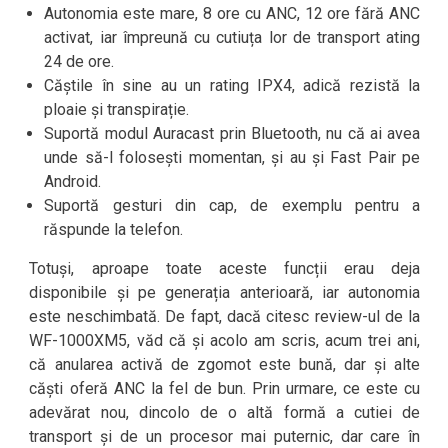
Autonomia este mare, 8 ore cu ANC, 12 ore fără ANC
activat, iar împreună cu cutiuța lor de transport ating
24 de ore.
Căștile în sine au un rating IPX4, adică rezistă la
ploaie și transpirație.
Suportă modul Auracast prin Bluetooth, nu că ai avea
unde să-l folosești momentan, și au și Fast Pair pe
Android.
Suportă gesturi din cap, de exemplu pentru a
răspunde la telefon.
Totuși, aproape toate aceste funcții erau deja
disponibile și pe generația anterioară, iar autonomia
este neschimbată. De fapt, dacă citesc review-ul de la
WF-1000XM5, văd că și acolo am scris, acum trei ani,
că anularea activă de zgomot este bună, dar și alte
căști oferă ANC la fel de bun. Prin urmare, ce este cu
adevărat nou, dincolo de o altă formă a cutiei de
transport și de un procesor mai puternic, dar care în