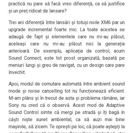
practică nu pare să facă vreo diferență, ca să justifice
și un preț ridicat de lansare?
Trei ani diferență între lansări și totuși noile XM6 par un
upgrade incremental foarte mic. La toate acestea se
adaugă de fapt și elementele care nu mi-au plăcut,
aceleași care nu mi-au plăcut nici la generația
anterioară. De exemplu, aplicația de control, acum
Sound Connect, este tot prost organizată, bazată pe
meniuri lungi și greu de navigat, cu un design care pare
învechit.
Apoi, modul de comutare automată între ambient sound
mode și noise cancelling tot nu funcționează eficient.
M-am plâns și în trecut de asta și problema rămâne, iar
Sony nu cred că o observă. Acest mod de Adaptive
Sound Control simte că mergi pe stradă și îți bagă în
căști niște sunet ambiental, ca să auzi mai bine
mașinile, să zicem. Te oprești pe loc, că poate aștepți la