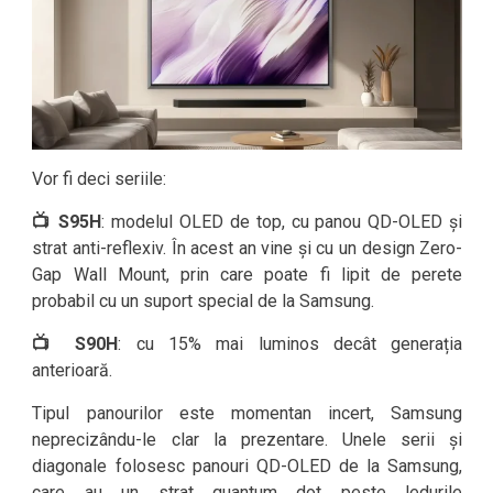
Vor fi deci seriile:
📺 S95H
: modelul OLED de top, cu panou QD-OLED și
strat anti-reflexiv. În acest an vine și cu un design Zero-
Gap Wall Mount, prin care poate fi lipit de perete
probabil cu un suport special de la Samsung.
📺 S90H
: cu 15% mai luminos decât generația
anterioară.
Tipul panourilor este momentan incert, Samsung
neprecizându-le clar la prezentare. Unele serii și
diagonale folosesc panouri QD-OLED de la Samsung,
care au un strat quantum dot peste ledurile