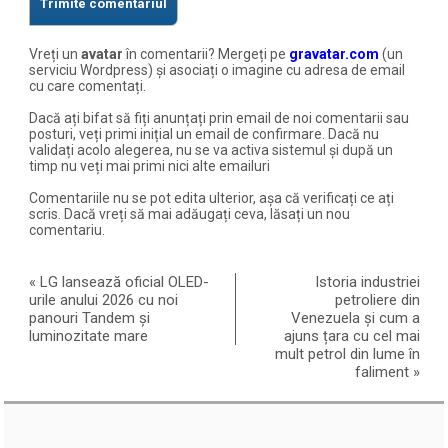
Vreți un
avatar
în comentarii? Mergeți pe
gravatar.com
(un
serviciu Wordpress) și asociați o imagine cu adresa de email
cu care comentați.
Dacă ați bifat să fiți anunțați prin email de noi comentarii sau
posturi, veți primi inițial un email de confirmare. Dacă nu
validați acolo alegerea, nu se va activa sistemul și după un
timp nu veți mai primi nici alte emailuri
Comentariile nu se pot edita ulterior, așa că verificați ce ați
scris. Dacă vreți să mai adăugați ceva, lăsați un nou
comentariu.
«
LG lansează oficial OLED-
Istoria industriei
urile anului 2026 cu noi
petroliere din
panouri Tandem și
Venezuela și cum a
luminozitate mare
ajuns țara cu cel mai
mult petrol din lume în
faliment
»