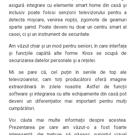
asigură integrare cu elemente smart home din casă și
inclusiv poate folosi senzorii televizorului pentru a
detecta mișcare, venirea nopții, zgomote de geamuri
sparte șamd. Poate deveni nu doar un centru smart al
casei, ci și un instrument de securitate.
Am văzut chiar și un mod pentru seniori, în care interfața
și funcțiile capătă alte forme. Knox se ocupă de
securizarea datelor personale și a rețelei.
Mi se pare că, cel puțin în seriile de top ale
televizoarelor, cam toți producătorii oferă imagine
extraordinară în zilele noastre. Astfel de funcții
software și integrarea cu alte echipamente din casă pot
deveni un diferențiator mai important pentru mulți
cumpărători.
Voi căuta mai multe informații despre acestea.
Prezentarea pe care am văzut-o a fost foarte
interesantă, dar trebuie să găsesc suportul vizual