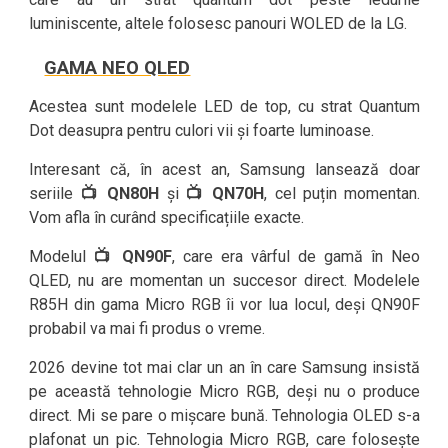
luminiscente, altele folosesc panouri WOLED de la LG.
GAMA NEO QLED
Acestea sunt modelele LED de top, cu strat Quantum
Dot deasupra pentru culori vii și foarte luminoase.
Interesant că, în acest an, Samsung lansează doar
seriile
📺 QN80H
și
📺 QN70H
, cel puțin momentan.
Vom afla în curând specificațiile exacte.
Modelul
📺 QN90F
, care era vârful de gamă în Neo
QLED, nu are momentan un succesor direct. Modelele
R85H din gama Micro RGB îi vor lua locul, deși QN90F
probabil va mai fi produs o vreme.
2026 devine tot mai clar un an în care Samsung insistă
pe această tehnologie Micro RGB, deși nu o produce
direct. Mi se pare o mișcare bună. Tehnologia OLED s-a
plafonat un pic. Tehnologia Micro RGB, care folosește