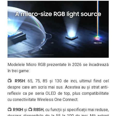
Modelele Micro RGB prezentate în 2026 se încadrează
în trei game:
📺 R95H
: 65, 75, 85 și 130 de inci, ultimul fiind cel
despre care am scris mai sus. Acestea au și strat anti-
reflexiv ca pe seria OLED de top, plus compatibilitate
cu conectivitate Wireless One Connect.
📺 R90H
și
📺
R85H
, cu funcții și specificații mai reduse,
desigur, disponibile de la 55 la 100 de inci. Mă aștept