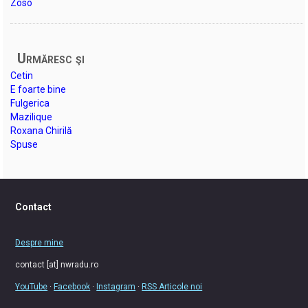
Zoso
Urmăresc şi
Cetin
E foarte bine
Fulgerica
Mazilique
Roxana Chirilă
Spuse
Contact
Despre mine
contact [at] nwradu.ro
YouTube
·
Facebook
·
Instagram
·
RSS Articole noi