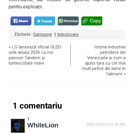
pentru explicații.
Etichete:
Samsung
televizoare
|
«
LG lansează oficial OLED-
Istoria industriei
urile anului 2026 cu noi
petroliere din
panouri Tandem și
Venezuela și cum a
luminozitate mare
ajuns țara cu cel mai
mult petrol din lume în
faliment
»
1 comentariu
WhiteLion
29/01/2026 la 11:40 AM