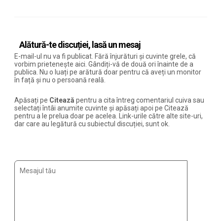
Alătură-te discuției, lasă un mesaj
E-mail-ul nu va fi publicat. Fără înjurături și cuvinte grele, că
vorbim prietenește aici. Gândiți-vă de două ori înainte de a
publica. Nu o luați pe arătură doar pentru că aveți un monitor
în față și nu o persoană reală.
Apăsați pe
Citează
pentru a cita întreg comentariul cuiva sau
selectați întâi anumite cuvinte și apăsați apoi pe Citează
pentru a le prelua doar pe acelea. Link-urile către alte site-uri,
dar care au legătură cu subiectul discuției, sunt ok.