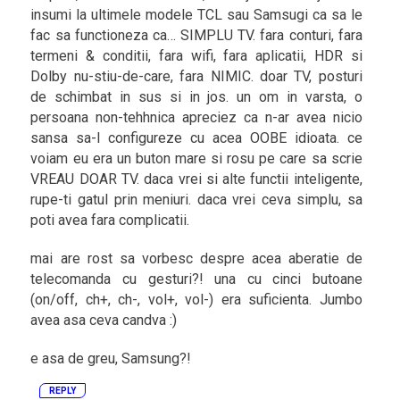
insumi la ultimele modele TCL sau Samsugi ca sa le
fac sa functioneza ca… SIMPLU TV. fara conturi, fara
termeni & conditii, fara wifi, fara aplicatii, HDR si
Dolby nu-stiu-de-care, fara NIMIC. doar TV, posturi
de schimbat in sus si in jos. un om in varsta, o
persoana non-tehhnica apreciez ca n-ar avea nicio
sansa sa-l configureze cu acea OOBE idioata. ce
voiam eu era un buton mare si rosu pe care sa scrie
VREAU DOAR TV. daca vrei si alte functii inteligente,
rupe-ti gatul prin meniuri. daca vrei ceva simplu, sa
poti avea fara complicatii.
mai are rost sa vorbesc despre acea aberatie de
telecomanda cu gesturi?! una cu cinci butoane
(on/off, ch+, ch-, vol+, vol-) era suficienta. Jumbo
avea asa ceva candva :)
e asa de greu, Samsung?!
REPLY