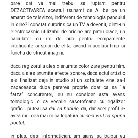
oare cat va mai trebui sa luptam pentru
DEZACTIVAREA acestui tsunami de AI bs pe un
amarat de televizor, indiferent de tehnologia panoului
in sine?! constat surprins ca un TV a devenit, dintr-un
electrocasnic utilizabil de oricine are patru clase, un
calculator cu rol de hub pentru echipamente
inteligente si spion de elita, avand in acelasi timp si
functia de stricat imagini.
daca regizorul a ales o anumita colorizare pentru film,
daca a ales anumite efecte sonore, daca actul artistic
s-a finalizat deja in studio si un softulete vine sa-l
zapaceasca dupa parerea proprie doar ca sa “ia
fatza” concurentei, eu nu consider asta avans
tehnologic. e ca vechile casetofoane cu egalizor
grafic… puteai sa
dai sa bubuie
, da, dar acel profil n-
avea nici cea mai mica legatura cu
ce-a vrut sa spuna
poetul
.
in plus, desi informatician, am ajuns sa bajbai eu