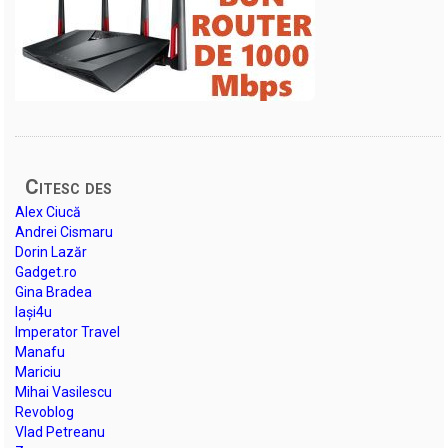
Citesc des
Alex Ciucă
Andrei Cismaru
Dorin Lazăr
Gadget.ro
Gina Bradea
Iași4u
Imperator Travel
Manafu
Mariciu
Mihai Vasilescu
Revoblog
Vlad Petreanu