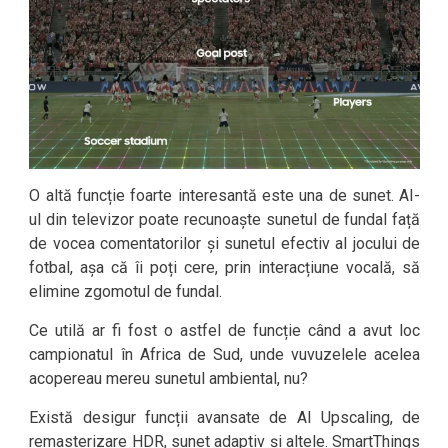
O altă funcție foarte interesantă este una de sunet. AI-
ul din televizor poate recunoaște sunetul de fundal față
de vocea comentatorilor și sunetul efectiv al jocului de
fotbal, așa că îi poți cere, prin interacțiune vocală, să
elimine zgomotul de fundal.
Ce utilă ar fi fost o astfel de funcție când a avut loc
campionatul în Africa de Sud, unde vuvuzelele acelea
acopereau mereu sunetul ambiental, nu?
Există desigur funcții avansate de AI Upscaling, de
remasterizare HDR, sunet adaptiv și altele. SmartThings