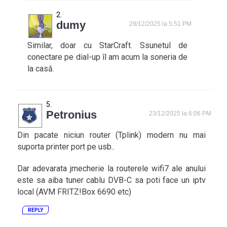
dumy
29/12/2025 la 5:51 PM
Similar, doar cu StarCraft. Ssunetul de
conectare pe dial-up îl am acum la soneria de
la casă.
Petronius
23/12/2025 la 6:06 PM
Din pacate niciun router (Tplink) modern nu mai
suporta printer port pe usb..
Dar adevarata jmecherie la routerele wifi7 ale anului
este sa aiba tuner cablu DVB-C sa poti face un iptv
local (AVM FRITZ!Box 6690 etc)
REPLY