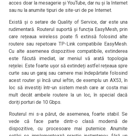
acces doar la mesagerie și YouTube, dar nu și la Internet
sau nu la anumite tipuri de site-uri de pe Internet.
Există și o setare de Quality of Service, dar este una
rudimentară. Routerul suportă și funcția EasyMesh, prin
care rețeaua wireless poate fi extinsă folosind alte
routere sau repetoare TP-Link compatibile EasyMesh.
Cu alte asemenea dispozitive compatibile, extinderea
este făcută imediat, iar meniul vă arată topologia
rețelei. Este foarte ușor să extindeți astfel rețeaua spre
curte sau un garaj sau camere mai îndepărtate folosind
acest router și încă unul ieftin, de exemplu un AX53, în
loc să investiți într-un sistem mesh care ar costa mai
mult decât ambele routere la un loc, în special dacă
doriți porturi de 10 Gbps.
Routerul mi s-a părut, de asemenea, foarte stabil. Se
vede că face parte dintr-o clasă modernă de
dispozitive, cu procesoare mai puternice. Anumite
setări se implementează practic instantaneu, fără un