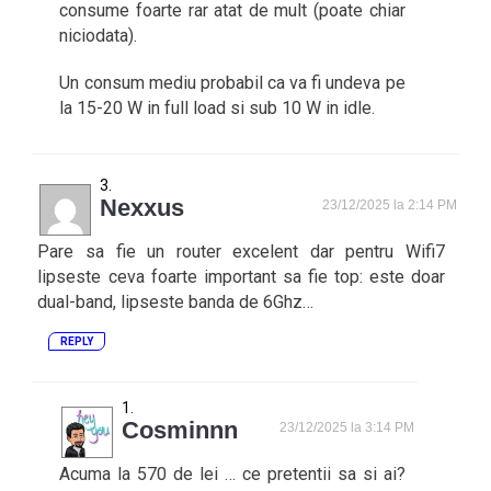
consume foarte rar atat de mult (poate chiar
niciodata).
Un consum mediu probabil ca va fi undeva pe
la 15-20 W in full load si sub 10 W in idle.
Nexxus
23/12/2025 la 2:14 PM
Pare sa fie un router excelent dar pentru Wifi7
lipseste ceva foarte important sa fie top: este doar
dual-band, lipseste banda de 6Ghz…
REPLY
Cosminnn
23/12/2025 la 3:14 PM
Acuma la 570 de lei … ce pretentii sa si ai?