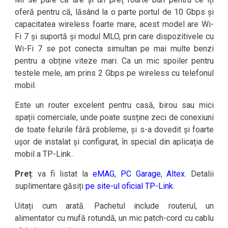
oferă pentru că, lăsând la o parte portul de 10 Gbps și
capacitatea wireless foarte mare, acest model are Wi-
Fi 7 și suportă și modul MLO, prin care dispozitivele cu
Wi-Fi 7 se pot conecta simultan pe mai multe benzi
pentru a obține viteze mari. Ca un mic spoiler pentru
testele mele, am prins 2 Gbps pe wireless cu telefonul
mobil.
Este un router excelent pentru casă, birou sau mici
spații comerciale, unde poate susține zeci de conexiuni
de toate felurile fără probleme, și s-a dovedit și foarte
ușor de instalat și configurat, în special din aplicația de
mobil a TP-Link..
Preț
: va fi listat la
eMAG
,
PC Garage
,
Altex
. Detalii
suplimentare găsiți
pe site-ul oficial TP-Link
.
Uitați cum arată. Pachetul include routerul, un
alimentator cu mufă rotundă, un mic patch-cord cu cablu