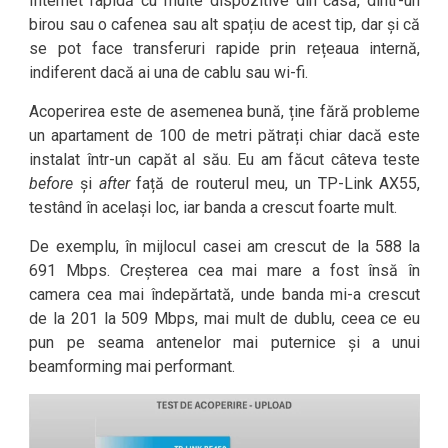
Internet rapidă cu multe dispozitive din casă, dintr-un
birou sau o cafenea sau alt spațiu de acest tip, dar și că
se pot face transferuri rapide prin rețeaua internă,
indiferent dacă ai una de cablu sau wi-fi.
Acoperirea este de asemenea bună, ține fără probleme
un apartament de 100 de metri pătrați chiar dacă este
instalat într-un capăt al său. Eu am făcut câteva teste
before
și
after
față de routerul meu, un TP-Link AX55,
testând în același loc, iar banda a crescut foarte mult.
De exemplu, în mijlocul casei am crescut de la 588 la
691 Mbps. Creșterea cea mai mare a fost însă în
camera cea mai îndepărtată, unde banda mi-a crescut
de la 201 la 509 Mbps, mai mult de dublu, ceea ce eu
pun pe seama antenelor mai puternice și a unui
beamforming mai performant.