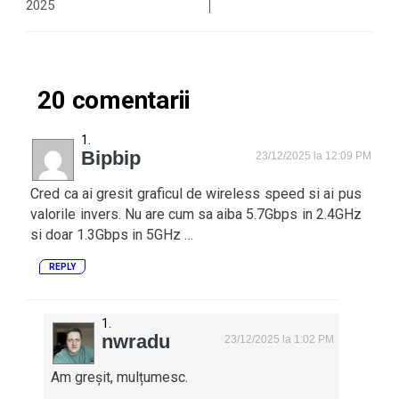
2025
20 comentarii
Bipbip
23/12/2025 la 12:09 PM
Cred ca ai gresit graficul de wireless speed si ai pus
valorile invers. Nu are cum sa aiba 5.7Gbps in 2.4GHz
si doar 1.3Gbps in 5GHz …
REPLY
nwradu
23/12/2025 la 1:02 PM
Am greșit, mulțumesc.