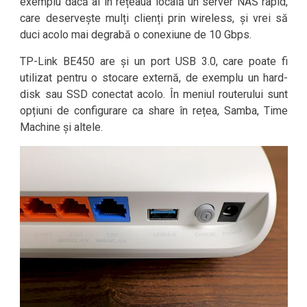
exemplu dacă ai în rețeaua locală un server NAS rapid,
care deservește mulți clienți prin wireless, și vrei să
duci acolo mai degrabă o conexiune de 10 Gbps.
TP-Link BE450 are și un port USB 3.0, care poate fi
utilizat pentru o stocare externă, de exemplu un hard-
disk sau SSD conectat acolo. În meniul routerului sunt
opțiuni de configurare ca share în rețea, Samba, Time
Machine și altele.