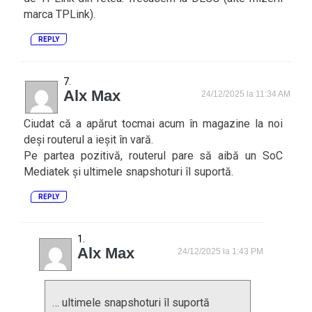
marca TPLink).
REPLY
Alx Max
24/12/2025 la 11:34 AM
Ciudat că a apărut tocmai acum în magazine la noi
deși routerul a ieșit în vară.
Pe partea pozitivă, routerul pare să aibă un SoC
Mediatek și ultimele snapshoturi îl suportă.
REPLY
Alx Max
24/12/2025 la 1:43 PM
… ultimele snapshoturi îl suportă