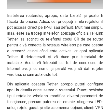
Instalarea routerului, apropo, este banală și poate fi
făcută de oricine. Adică, cei pricepuți în ale rețelelor îl
pot accesa direct pe IP-ul său default. Mult mai simplu,
însă, este să trageți în telefon aplicația oficială TP-Link
Tether, să scanați cu telefonul codul QR de pe router
pentru a vă conecta la rețeaua wireless pe care acesta
o creează atunci când este activat, iar apoi aplicația
Tether îl detectează și vă duce prin tutorialul de
instalare. Acolo vă întreabă ce fel de conexiune de
Internet aveți, ce nume și parolă vreți să dați rețelei
wireless și cam asta este tot.
Din aplicația aceasta Tether, apropo, puteți configura
apoi în detaliu orice setare a routerului. Puteți schimba
tipul rețelelor wireless, modifica diverși parametri de
funcționare, precum puterea de emisie, stingerea LED-
urilor, rețele guest și alte asemenea opțiuni, clienți VPN