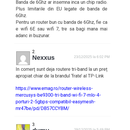
Banda de 6Ghz ar insemna inca un chip radio.
Plus limitarile din EU legate de banda de
6Ghz.
Pentru un router bun cu banda de 6Ghz, fie ca
e wifi 6E sau wifi 7, tre sa bagi mana mai
adanc in buzunar.
Nexxus
23/12/2025 la 6:02 PM
In comerț sunt deja routere tri-band la un preț
apropiat chiar de la brandul ‘frate’ al TP-Link
https://www.emag.ro/router-wireless-
mercusys-be9300-tri-band-wi-fi-7-mlo-4-
porturi-2-5gbps-compatibil-easymesh-
mr47be/pd/DB57CCYBM/
29/12/2025 la 5:49 PM