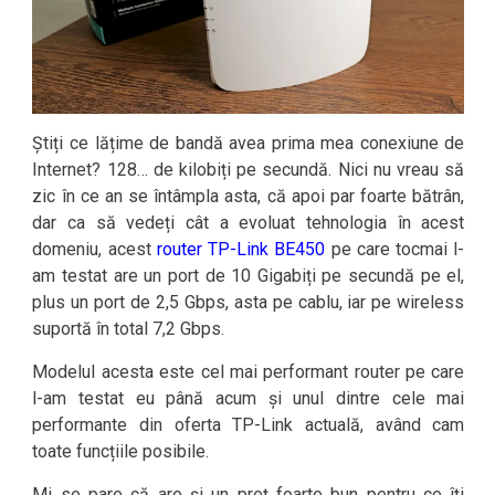
Știți ce lățime de bandă avea prima mea conexiune de
Internet? 128… de kilobiți pe secundă. Nici nu vreau să
zic în ce an se întâmpla asta, că apoi par foarte bătrân,
dar ca să vedeți cât a evoluat tehnologia în acest
domeniu, acest
router TP-Link BE450
pe care tocmai l-
am testat are un port de 10 Gigabiți pe secundă pe el,
plus un port de 2,5 Gbps, asta pe cablu, iar pe wireless
suportă în total 7,2 Gbps.
Modelul acesta este cel mai performant router pe care
l-am testat eu până acum și unul dintre cele mai
performante din oferta TP-Link actuală, având cam
toate funcțiile posibile.
Mi se pare că are și un preț foarte bun pentru ce îți