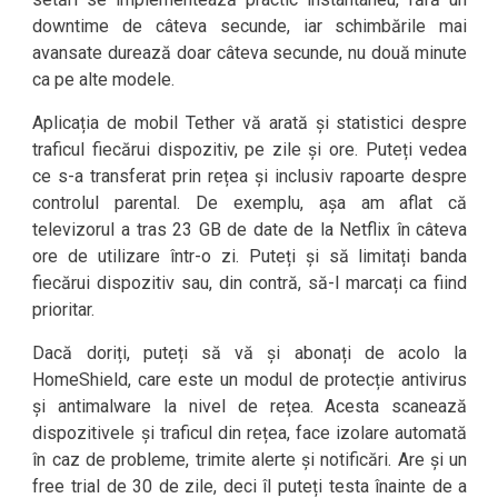
downtime de câteva secunde, iar schimbările mai
avansate durează doar câteva secunde, nu două minute
ca pe alte modele.
Aplicația de mobil Tether vă arată și statistici despre
traficul fiecărui dispozitiv, pe zile și ore. Puteți vedea
ce s-a transferat prin rețea și inclusiv rapoarte despre
controlul parental. De exemplu, așa am aflat că
televizorul a tras 23 GB de date de la Netflix în câteva
ore de utilizare într-o zi. Puteți și să limitați banda
fiecărui dispozitiv sau, din contră, să-l marcați ca fiind
prioritar.
Dacă doriți, puteți să vă și abonați de acolo la
HomeShield, care este un modul de protecție antivirus
și antimalware la nivel de rețea. Acesta scanează
dispozitivele și traficul din rețea, face izolare automată
în caz de probleme, trimite alerte și notificări. Are și un
free trial de 30 de zile, deci îl puteți testa înainte de a