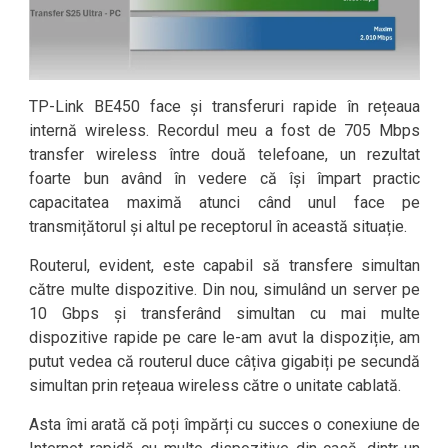
TP-Link BE450 face și transferuri rapide în rețeaua
internă wireless. Recordul meu a fost de 705 Mbps
transfer wireless între două telefoane, un rezultat
foarte bun având în vedere că își împart practic
capacitatea maximă atunci când unul face pe
transmițătorul și altul pe receptorul în această situație.
Routerul, evident, este capabil să transfere simultan
către multe dispozitive. Din nou, simulând un server pe
10 Gbps și transferând simultan cu mai multe
dispozitive rapide pe care le-am avut la dispoziție, am
putut vedea că routerul duce câțiva gigabiți pe secundă
simultan prin rețeaua wireless către o unitate cablată.
Asta îmi arată că poți împărți cu succes o conexiune de