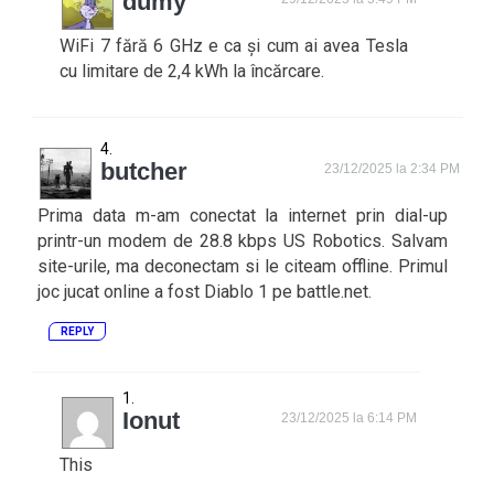
dumy
WiFi 7 fără 6 GHz e ca și cum ai avea Tesla
cu limitare de 2,4 kWh la încărcare.
butcher
23/12/2025 la 2:34 PM
Prima data m-am conectat la internet prin dial-up
printr-un modem de 28.8 kbps US Robotics. Salvam
site-urile, ma deconectam si le citeam offline. Primul
joc jucat online a fost Diablo 1 pe battle.net.
REPLY
Ionut
23/12/2025 la 6:14 PM
This