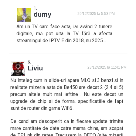
dumy
29/12/2025 la 5:53 PM
Am un TV care face asta, iar având 2 tunere
digitale, mă pot uita la TV fără a afecta
streamingul de IPTV. E din 2018, nu 2025…
Liviu
23/12/2025 la 11:41 PM
Nu inteleg cum in slide-uri apare MLO si 3 benzi si in
realitate mizeria asta de Be450 are decat 2 (2.4 si 5)
precum altele mult mai ieftine . Nu este decat un
upgrade de chip si de forma, specificatiile de fapt
sunt de router din gama Wifi6 .
De cand am descoperit ca in fiecare update trimite
mare cantitate de date catre mama china, am scapat
de TPLink din retea. Trecusem la DECO (alte mizerii