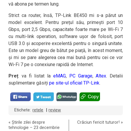
vă abona pe termen lung.
Strict ca router, însă, TP-Link BE450 mi s-a părut un
model excelent. Pentru prețul său, primești port 10
Gbps, port 2,5 Gbps, capacitate foarte mare pe Wi-Fi 7
cu multi-link operation, software ușor de folosit, port
USB 3.0 și acoperire excelentă pentru o singură unitate.
Este un model greu de bătut pe piață, în acest moment,
și mi se pare alegerea cea mai bună pentru cei ce vor
Wi-Fi 7 pe o conexiune rapidă de Internet.
Preț
: va fi listat la
eMAG
,
PC Garage
,
Altex
. Detalii
suplimentare găsiți
pe site-ul oficial TP-Link
.
Etichete:
retele
review
|
«
Știrile zilei despre
Crăciun fericit tuturor!
»
tehnologie – 23 decembrie