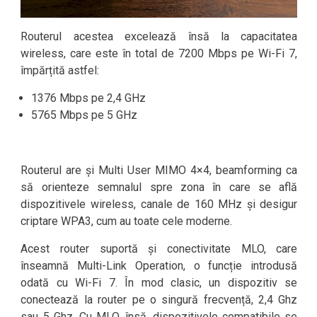
Routerul acestea excelează însă la capacitatea
wireless, care este în total de 7200 Mbps pe Wi-Fi 7,
împărțită astfel:
1376 Mbps pe 2,4 GHz
5765 Mbps pe 5 GHz
Routerul are și Multi User MIMO 4×4, beamforming ca
să orienteze semnalul spre zona în care se află
dispozitivele wireless, canale de 160 MHz și desigur
criptare WPA3, cum au toate cele moderne.
Acest router suportă și conectivitate MLO, care
înseamnă Multi-Link Operation, o funcție introdusă
odată cu Wi-Fi 7. În mod clasic, un dispozitiv se
conectează la router pe o singură frecvență, 2,4 Ghz
sau 5 Ghz. Cu MLO, însă, dispozitivele compatibile se