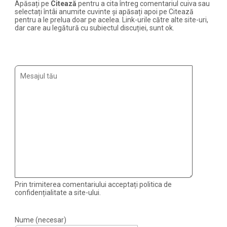
Apăsați pe
Citează
pentru a cita întreg comentariul cuiva sau
selectați întâi anumite cuvinte și apăsați apoi pe Citează
pentru a le prelua doar pe acelea. Link-urile către alte site-uri,
dar care au legătură cu subiectul discuției, sunt ok.
Prin trimiterea comentariului acceptați politica de
confidențialitate a site-ului.
Nume (necesar)