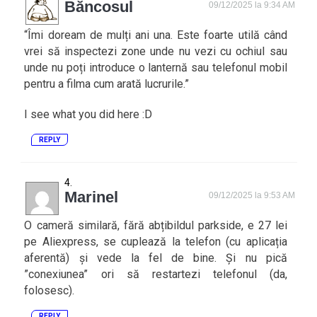
Băncosul
09/12/2025 la 9:34 AM
“Îmi doream de mulți ani una. Este foarte utilă când
vrei să inspectezi zone unde nu vezi cu ochiul sau
unde nu poți introduce o lanternă sau telefonul mobil
pentru a filma cum arată lucrurile.”
I see what you did here :D
REPLY
Marinel
09/12/2025 la 9:53 AM
O cameră similară, fără abțibildul parkside, e 27 lei
pe Aliexpress, se cuplează la telefon (cu aplicația
aferentă) și vede la fel de bine. Și nu pică
”conexiunea” ori să restartezi telefonul (da,
folosesc).
REPLY