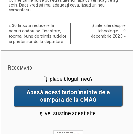
Comentariile nu se pot edita ulterior, așa că verificați ce ați
scris. Dacă vreți să mai adăugați ceva, lăsați un nou
comentariu.
«
30 la sută reducere la
Știrile zilei despre
coșuri cadou pe Finestore,
tehnologie – 9
tocmai bune de trimis rudelor
decembrie 2025
»
și prietenilor de la depărtare
Recomand
Îți place blogul meu?
Apasă acest buton înainte de a
cumpăra de la eMAG
și vei susține acest site.