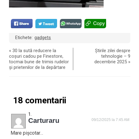
Etichete:
gadgets
«
30 la sută reducere la
Știrile zilei despre
coșuri cadou pe Finestore,
tehnologie – 9
tocmai bune de trimis rudelor
decembrie 2025
»
și prietenilor de la depărtare
18 comentarii
Carturaru
09/12/2025 la 7:45 AM
Mare pișcotar…