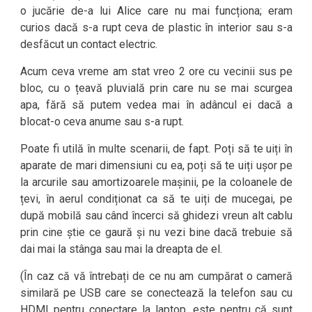
o jucărie de-a lui Alice care nu mai funcționa; eram
curios dacă s-a rupt ceva de plastic în interior sau s-a
desfăcut un contact electric.
Acum ceva vreme am stat vreo 2 ore cu vecinii sus pe
bloc, cu o țeavă pluvială prin care nu se mai scurgea
apa, fără să putem vedea mai în adâncul ei dacă a
blocat-o ceva anume sau s-a rupt.
Poate fi utilă în multe scenarii, de fapt. Poți să te uiți în
aparate de mari dimensiuni cu ea, poți să te uiți ușor pe
la arcurile sau amortizoarele mașinii, pe la coloanele de
țevi, în aerul condiționat ca să te uiți de mucegai, pe
după mobilă sau când încerci să ghidezi vreun alt cablu
prin cine știe ce gaură și nu vezi bine dacă trebuie să
dai mai la stânga sau mai la dreapta de el.
(În caz că vă întrebați de ce nu am cumpărat o cameră
similară pe USB care se conectează la telefon sau cu
HDMI pentru conectare la laptop, este pentru că sunt