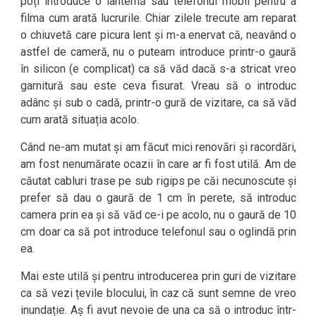
poți introduce o lanternă sau telefonul mobil pentru a
filma cum arată lucrurile. Chiar zilele trecute am reparat
o chiuvetă care picura lent și m-a enervat că, neavând o
astfel de cameră, nu o puteam introduce printr-o gaură
în silicon (e complicat) ca să văd dacă s-a stricat vreo
garnitură sau este ceva fisurat. Vreau să o introduc
adânc și sub o cadă, printr-o gură de vizitare, ca să văd
cum arată situația acolo.
Când ne-am mutat și am făcut mici renovări și racordări,
am fost nenumărate ocazii în care ar fi fost utilă. Am de
căutat cabluri trase pe sub rigips pe căi necunoscute și
prefer să dau o gaură de 1 cm în perete, să introduc
camera prin ea și să văd ce-i pe acolo, nu o gaură de 10
cm doar ca să pot introduce telefonul sau o oglindă prin
ea.
Mai este utilă și pentru introducerea prin guri de vizitare
ca să vezi țevile blocului, în caz că sunt semne de vreo
inundație. Aș fi avut nevoie de una ca să o introduc într-