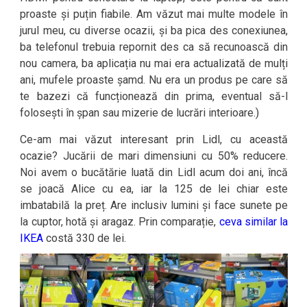
proaste și puțin fiabile. Am văzut mai multe modele în
jurul meu, cu diverse ocazii, și ba pica des conexiunea,
ba telefonul trebuia repornit des ca să recunoască din
nou camera, ba aplicația nu mai era actualizată de mulți
ani, mufele proaste șamd. Nu era un produs pe care să
te bazezi că funcționează din prima, eventual să-l
folosești în șpan sau mizerie de lucrări interioare.)
Ce-am mai văzut interesant prin Lidl, cu această
ocazie? Jucării de mari dimensiuni cu 50% reducere.
Noi avem o bucătărie luată din Lidl acum doi ani, încă
se joacă Alice cu ea, iar la 125 de lei chiar este
imbatabilă la preț. Are inclusiv lumini și face sunete pe
la cuptor, hotă și aragaz. Prin comparație,
ceva similar la
IKEA
costă 330 de lei.