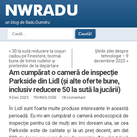
un blog de Radu Dumitru
«
30 la sută reducere la coșuri
Știrile zilei despre
cadou pe Finestore, tocmai
tehnologie – 9
bune de trimis rudelor și
decembrie 2025
»
prietenilor de la depărtare
Am cumpărat o cameră de inspecție
Parkside din Lidl (și alte oferte bune,
inclusiv reducere 50 la sută la jucării)
9 Dec 2025 ·
TEHNOLOGIE
·
18 comentarii
În Lidl sunt foarte multe produse interesante în această
perioadă. Eu mi-am cumpărat o cameră endoscopică de
inspecție pentru că de mulți ani îmi doream una, iar cea
Parkside este de calitate și la un preț decent, am dat