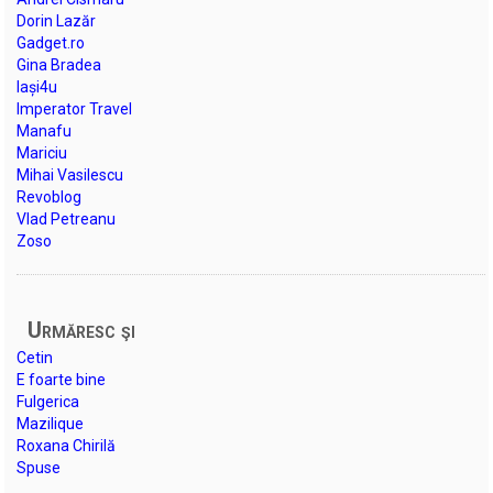
Dorin Lazăr
Gadget.ro
Gina Bradea
Iași4u
Imperator Travel
Manafu
Mariciu
Mihai Vasilescu
Revoblog
Vlad Petreanu
Zoso
Urmăresc şi
Cetin
E foarte bine
Fulgerica
Mazilique
Roxana Chirilă
Spuse