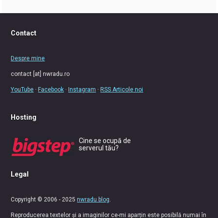
Contact
Despre mine
contact [at] nwradu.ro
YouTube
·
Facebook
·
Instagram
·
RSS Articole noi
Hosting
Cine se ocupă de
serverul tău?
Legal
Copyright © 2006 - 2025
nwradu blog
.
Reproducerea textelor și a imaginilor ce-mi aparțin este posibilă numai în