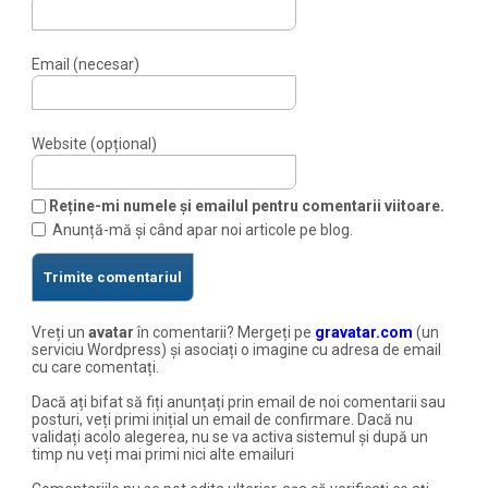
Email (necesar)
Website (opțional)
Reține-mi numele și emailul pentru comentarii viitoare.
Anunță-mă și când apar noi articole pe blog.
Vreți un
avatar
în comentarii? Mergeți pe
gravatar.com
(un
serviciu Wordpress) și asociați o imagine cu adresa de email
cu care comentați.
Dacă ați bifat să fiți anunțați prin email de noi comentarii sau
posturi, veți primi inițial un email de confirmare. Dacă nu
validați acolo alegerea, nu se va activa sistemul și după un
timp nu veți mai primi nici alte emailuri