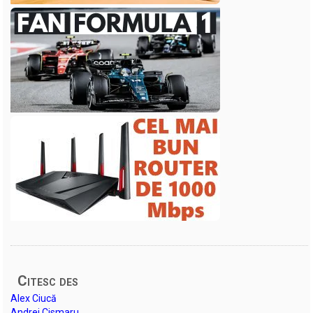
Citesc des
Alex Ciucă
Andrei Cismaru