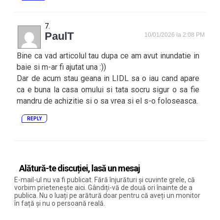
PaulT
10/01/2026 la 2:08 PM
Bine ca vad articolul tau dupa ce am avut inundatie in
baie si m-ar fi ajutat una :))
Dar de acum stau geana in LIDL sa o iau cand apare
ca e buna la casa omului si tata socru sigur o sa fie
mandru de achizitie si o sa vrea si el s-o foloseasca.
REPLY
Alătură-te discuției, lasă un mesaj
E-mail-ul nu va fi publicat. Fără înjurături și cuvinte grele, că
vorbim prietenește aici. Gândiți-vă de două ori înainte de a
publica. Nu o luați pe arătură doar pentru că aveți un monitor
în față și nu o persoană reală.