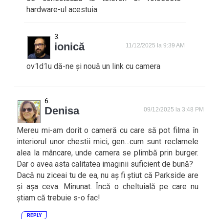
hardware-ul acestuia.
ionică
11/12/2025 la 9:39 AM
ov1d1u dă-ne și nouă un link cu camera
Denisa
09/12/2025 la 3:48 PM
Mereu mi-am dorit o cameră cu care să pot filma în
interiorul unor chestii mici, gen…cum sunt reclamele
alea la mâncare, unde camera se plimbă prin burger.
Dar o avea asta calitatea imaginii suficient de bună?
Dacă nu ziceai tu de ea, nu aș fi știut că Parkside are
și așa ceva. Minunat. Încă o cheltuială pe care nu
știam că trebuie s-o fac!
REPLY