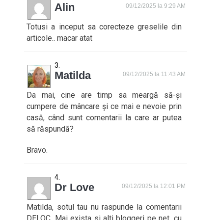
Alin
09/12/2025 la 9:29 AM
Totusi a inceput sa corecteze greselile din
articole.. macar atat
Matilda
09/12/2025 la 11:43 AM
Da mai, cine are timp sa meargă să-și
cumpere de mâncare și ce mai e nevoie prin
casă, când sunt comentarii la care ar putea
să răspundă?
Bravo.
Dr Love
09/12/2025 la 12:01 PM
Matilda, sotul tau nu raspunde la comentarii
DELOC. Mai exista si alti bloggeri pe net, cu