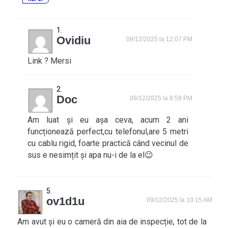
Ovidiu
09/12/2025 la 12:07 PM
Link ? Mersi
Doc
09/12/2025 la 8:59 PM
Am luat și eu așa ceva, acum 2 ani
funcționează perfect,cu telefonul,are 5 metri
cu cablu rigid, foarte practică când vecinul de
sus e nesimțit și apa nu-i de la el😉
ov1d1u
09/12/2025 la 10:15 AM
Am avut și eu o cameră din aia de inspecție, tot de la