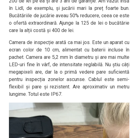
200 de lei pe ea și are 3 ani de garanție. Am văzut însă
în Lidl, de exemplu, și jucării mari la preț foarte bun.
Bucătăriile de jucărie aveau 50% reducere, ceea ce este
o ofertă extraordinară. Ajunge la 125 de lei o bucătărie
care la alții costă și 400 de lei.
Camera de inspecție arată ca mai jos. Este un aparat cu
ecran color de 10 cm, alimentat cu baterii incluse în
pachet. Camera are 5,2 mm în diametru și are mai multe
LED-uri fine în vârf, de intensitate reglabilă. Nu știu câți
megapixeli are, dar la o primă vedere pare suficientă
pentru inspecția zonelor ascunse. Cablul este semi-
flexibil și pare și rezistent. Are aproximativ un metru
lungime. Totul este IP67.