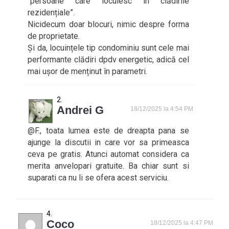
“persoane care locuiesc în clădirile
rezidențiale”.
Nicidecum doar blocuri, nimic despre forma
de proprietate.
Și da, locuințele tip condominiu sunt cele mai
performante clădiri dpdv energetic, adică cel
mai ușor de menținut în parametri.
Andrei G
18/12/2025 la 4:54 PM
@F., toata lumea este de dreapta pana se
ajunge la discutii in care vor sa primeasca
ceva pe gratis. Atunci automat considera ca
merita anvelopari gratuite. Ba chiar sunt si
suparati ca nu li se ofera acest serviciu.
Coco
18/12/2025 la 4:47 PM