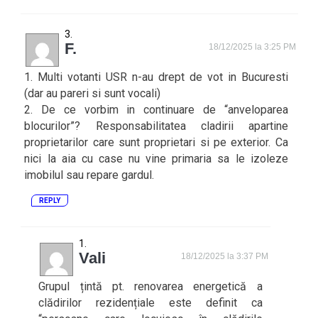
F.
18/12/2025 la 3:25 PM
1. Multi votanti USR n-au drept de vot in Bucuresti
(dar au pareri si sunt vocali)
2. De ce vorbim in continuare de “anveloparea
blocurilor”? Responsabilitatea cladirii apartine
proprietarilor care sunt proprietari si pe exterior. Ca
nici la aia cu case nu vine primaria sa le izoleze
imobilul sau repare gardul.
REPLY
Vali
18/12/2025 la 3:37 PM
Grupul țintă pt. renovarea energetică a
clădirilor rezidențiale este definit ca