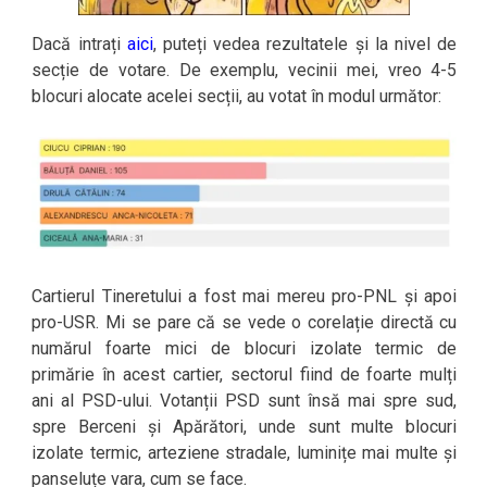
Dacă intrați
aici
, puteți vedea rezultatele și la nivel de
secție de votare. De exemplu, vecinii mei, vreo 4-5
blocuri alocate acelei secții, au votat în modul următor:
Cartierul Tineretului a fost mai mereu pro-PNL și apoi
pro-USR. Mi se pare că se vede o corelație directă cu
numărul foarte mici de blocuri izolate termic de
primărie în acest cartier, sectorul fiind de foarte mulți
ani al PSD-ului. Votanții PSD sunt însă mai spre sud,
spre Berceni și Apărători, unde sunt multe blocuri
izolate termic, arteziene stradale, luminițe mai multe și
panseluțe vara, cum se face.