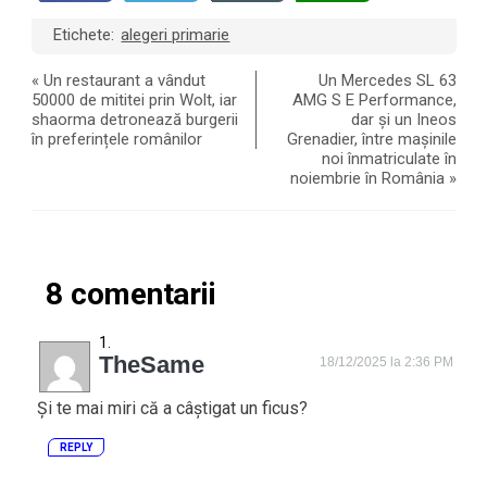
Etichete:
alegeri primarie
«
Un restaurant a vândut
Un Mercedes SL 63
50000 de mititei prin Wolt, iar
AMG S E Performance,
shaorma detronează burgerii
dar și un Ineos
în preferințele românilor
Grenadier, între mașinile
noi înmatriculate în
noiembrie în România
»
8 comentarii
TheSame
18/12/2025 la 2:36 PM
Și te mai miri că a câștigat un ficus?
REPLY