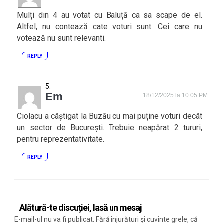
Mulți din 4 au votat cu Baluță ca sa scape de el.
Altfel, nu contează cate voturi sunt. Cei care nu
votează nu sunt relevanti.
REPLY
Em
18/12/2025 la 10:05 PM
Ciolacu a câștigat la Buzău cu mai puține voturi decât
un sector de București. Trebuie neapărat 2 tururi,
pentru reprezentativitate.
REPLY
Alătură-te discuției, lasă un mesaj
E-mail-ul nu va fi publicat. Fără înjurături și cuvinte grele, că