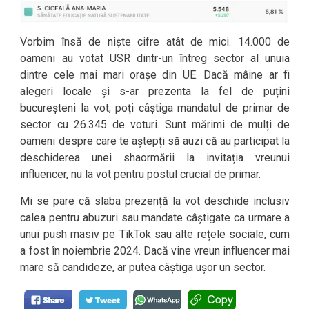
Vorbim însă de niște cifre atât de mici. 14.000 de
oameni au votat USR dintr-un întreg sector al unuia
dintre cele mai mari orașe din UE. Dacă mâine ar fi
alegeri locale și s-ar prezenta la fel de puțini
bucureșteni la vot, poți câștiga mandatul de primar de
sector cu 26.345 de voturi. Sunt mărimi de mulți de
oameni despre care te aștepți să auzi că au participat la
deschiderea unei shaormării la invitația vreunui
influencer, nu la vot pentru postul crucial de primar.
Mi se pare că slaba prezență la vot deschide inclusiv
calea pentru abuzuri sau mandate câștigate ca urmare a
unui push masiv pe TikTok sau alte rețele sociale, cum
a fost în noiembrie 2024. Dacă vine vreun influencer mai
mare să candideze, ar putea câștiga ușor un sector.