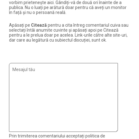
vorbim prietenește aici. Gândiți-vă de două ori înainte de a
publica. Nu o luați pe arătură doar pentru că aveți un monitor
în față și nu o persoană reală.
Apăsați pe
Citează
pentru a cita întreg comentariul cuiva sau
selectați întâi anumite cuvinte și apăsați apoi pe Citează
pentru a le prelua doar pe acelea. Link-urile către alte site-uri,
dar care au legătură cu subiectul discuției, sunt ok.
Prin trimiterea comentariului acceptați politica de