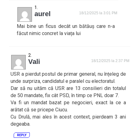
aurel
18/12/2025 la 3:01 PM
Mai bine un ficus decât un bătăuș care n-a
făcut nimic concret la viața lui
Vali
18/12/2025 la 2:37 PM
USR a pierdut postul de primar general, nu înțeleg de
unde surpriza, candidatul e paralel cu electoratul.
Dar să nu uităm că USR are 13 consilieri din totalul
de 50 mandate, fix cât PSD, în timp ce PNL doar 7.
Va fi un mandat bazat pe negocieri, exact la ce a
arătat că se pricepe Ciucu.
Cu Drulă, mai ales în acest context, pierdeam 3 ani
degeaba.
REPLY