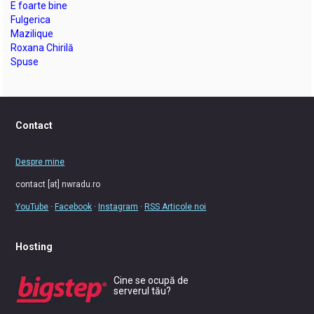
E foarte bine
Fulgerica
Mazilique
Roxana Chirilă
Spuse
Contact
Despre mine
contact [at] nwradu.ro
YouTube
·
Facebook
·
Instagram
·
RSS Articole noi
Hosting
Cine se ocupă de
serverul tău?