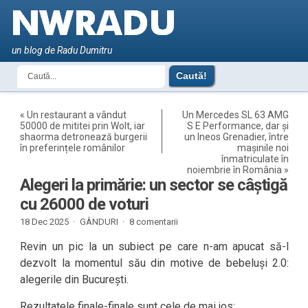
un blog de Radu Dumitru
«
Un restaurant a vândut
Un Mercedes SL 63 AMG
50000 de mititei prin Wolt, iar
S E Performance, dar și
shaorma detronează burgerii
un Ineos Grenadier, între
în preferințele românilor
mașinile noi
înmatriculate în
noiembrie în România
»
Alegeri la primărie: un sector se câștigă
cu 26000 de voturi
18 Dec 2025 ·
GÂNDURI
·
8 comentarii
Revin un pic la un subiect pe care n-am apucat să-l
dezvolt la momentul său din motive de bebeluși 2.0:
alegerile din București.
Rezultatele finale-finale sunt cele de mai jos: