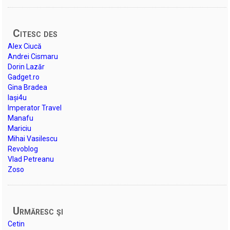
Citesc des
Alex Ciucă
Andrei Cismaru
Dorin Lazăr
Gadget.ro
Gina Bradea
Iași4u
Imperator Travel
Manafu
Mariciu
Mihai Vasilescu
Revoblog
Vlad Petreanu
Zoso
Urmăresc şi
Cetin