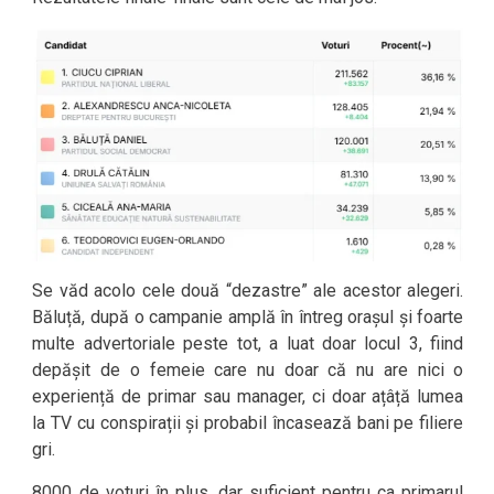
Se văd acolo cele două “dezastre” ale acestor alegeri.
Băluță, după o campanie amplă în întreg orașul și foarte
multe advertoriale peste tot, a luat doar locul 3, fiind
depășit de o femeie care nu doar că nu are nici o
experiență de primar sau manager, ci doar ațâță lumea
la TV cu conspirații și probabil încasează bani pe filiere
gri.
8000 de voturi în plus, dar suficient pentru ca primarul