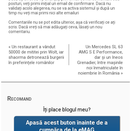
posturi, veți primi inițial un email de confirmare. Dacă nu
validați acolo alegerea, nu se va activa sistemul și după un
timp nu veți mai primi nici alte emailuri
Comentariile nu se pot edita ulterior, așa că verificați ce ați
scris. Dacă vreți să mai adăugați ceva, lăsați un nou
comentariu.
«
Un restaurant a vândut
Un Mercedes SL 63
50000 de mititei prin Wolt, iar
AMG S E Performance,
shaorma detronează burgerii
dar și un Ineos
în preferințele românilor
Grenadier, între mașinile
noi înmatriculate în
noiembrie în România
»
Recomand
Îți place blogul meu?
Apasă acest buton înainte de a
cumpăra de la eMAG