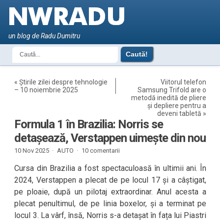
un blog de Radu Dumitru
«
Știrile zilei despre tehnologie
Viitorul telefon
– 10 noiembrie 2025
Samsung Trifold are o
metodă inedită de pliere
și depliere pentru a
deveni tabletă
»
Formula 1 în Brazilia: Norris se
detașează, Verstappen uimește din nou
10 Nov 2025 ·
AUTO
·
10 comentarii
Cursa din Brazilia a fost spectaculoasă în ultimii ani. În
2024, Verstappen a plecat de pe locul 17 și a câștigat,
pe ploaie, după un pilotaj extraordinar. Anul acesta a
plecat penultimul, de pe linia boxelor, și a terminat pe
locul 3. La vârf, însă, Norris s-a detașat în fața lui Piastri