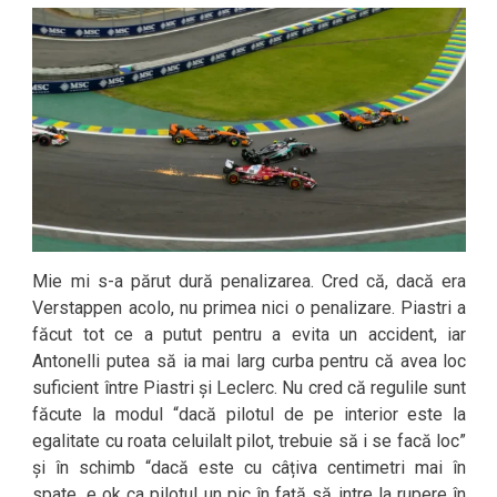
Mie mi s-a părut dură penalizarea. Cred că, dacă era
Verstappen acolo, nu primea nici o penalizare. Piastri a
făcut tot ce a putut pentru a evita un accident, iar
Antonelli putea să ia mai larg curba pentru că avea loc
suficient între Piastri și Leclerc. Nu cred că regulile sunt
făcute la modul “dacă pilotul de pe interior este la
egalitate cu roata celuilalt pilot, trebuie să i se facă loc”
și în schimb “dacă este cu câțiva centimetri mai în
spate, e ok ca pilotul un pic în față să intre la rupere în