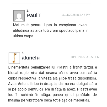
PaulT
11/11/2025 la 2:47 PM
Mai mult pentru lupta la campionat aveau
atitudinea asta ca toti vrem spectacol pana in
ultima etapa.
alunelu
10/11/2025 la 3:59 PM
Binemeritată penalizarea lui Piastri, a frânat târziu, a
blocat roțile, și-a dat seama că nu avea cum să ia
curba respectivă la viteza aia și pe trasa disponibilă.
Avea Antonelli loc în dreapta, dar nu era obligat să o
ia pe acolo pentru că era în față la apex. Piastri avea
loc în schimb în stâga, punea și el jumătate de
mașină pe vibratoare dacă tot e așa de meseriaș.