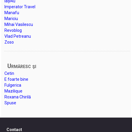
Iași4u
Imperator Travel
Manafu
Mariciu
Mihai Vasilescu
Revoblog
Vlad Petreanu
Zoso
Urmăresc şi
Cetin
E foarte bine
Fulgerica
Mazilique
Roxana Chirilă
Spuse
Contact