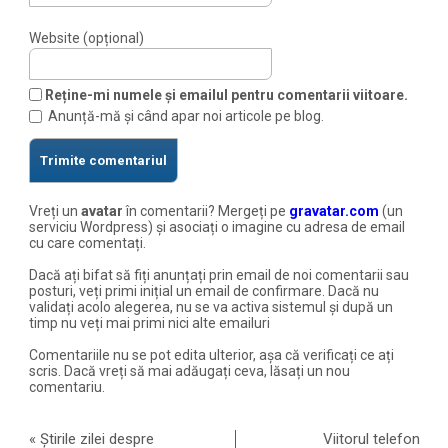
Website (opțional)
Reține-mi numele și emailul pentru comentarii viitoare.
Anunță-mă și când apar noi articole pe blog.
Vreți un
avatar
în comentarii? Mergeți pe
gravatar.com
(un
serviciu Wordpress) și asociați o imagine cu adresa de email
cu care comentați.
Dacă ați bifat să fiți anunțați prin email de noi comentarii sau
posturi, veți primi inițial un email de confirmare. Dacă nu
validați acolo alegerea, nu se va activa sistemul și după un
timp nu veți mai primi nici alte emailuri
Comentariile nu se pot edita ulterior, așa că verificați ce ați
scris. Dacă vreți să mai adăugați ceva, lăsați un nou
comentariu.
«
Știrile zilei despre
Viitorul telefon