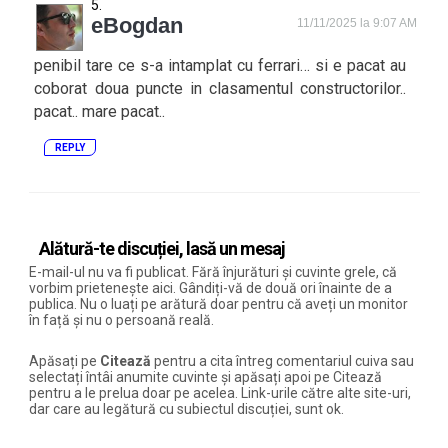
eBogdan
11/11/2025 la 9:07 AM
penibil tare ce s-a intamplat cu ferrari… si e pacat au
coborat doua puncte in clasamentul constructorilor..
pacat.. mare pacat..
REPLY
Alătură-te discuției, lasă un mesaj
E-mail-ul nu va fi publicat. Fără înjurături și cuvinte grele, că
vorbim prietenește aici. Gândiți-vă de două ori înainte de a
publica. Nu o luați pe arătură doar pentru că aveți un monitor
în față și nu o persoană reală.
Apăsați pe
Citează
pentru a cita întreg comentariul cuiva sau
selectați întâi anumite cuvinte și apăsați apoi pe Citează
pentru a le prelua doar pe acelea. Link-urile către alte site-uri,
dar care au legătură cu subiectul discuției, sunt ok.