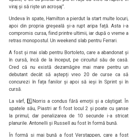
viraj și să riște un acroșaj”.
Undeva în spate, Hamilton a pierdut la start multe locuri,
apoi din propria greșeală și-a rupt aripa față. Asta i-a
compromis cursa, fiind printre ultimii, iar după o vreme a
retras monopostul. Un weekend slab pentru Ferrari.
A fost și mai slab pentru Bortoleto, care a abandonat și
în cursă, încă de la început, pe circuitul său de casă.
Cred că nu există dezamăgire mai mare pentru un
debutant decât să aștepți vreo 20 de curse ca să
concurezi în fața fanilor și apoi să ieși în Sprint și în
cursă.
La vârf, 1️⃣Norris a condus fără emoții și a câștigat. În
spatele său, Piastri ar fi fost locul 2 și poate cu șanse
la primul, dar penalizarea de 10 secunde i-a stricat
planurile. Antonelli și Russell au fost în formă bună.
În formă și mai bună a fost Verstappen, care a fost