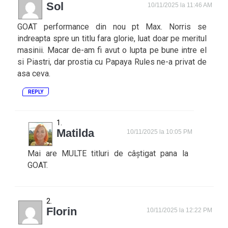
Sol
10/11/2025 la 11:46 AM
GOAT performance din nou pt Max. Norris se
indreapta spre un titlu fara glorie, luat doar pe meritul
masinii. Macar de-am fi avut o lupta pe bune intre el
si Piastri, dar prostia cu Papaya Rules ne-a privat de
asa ceva.
REPLY
Matilda
10/11/2025 la 10:05 PM
Mai are MULTE titluri de câștigat pana la
GOAT.
Florin
10/11/2025 la 12:22 PM