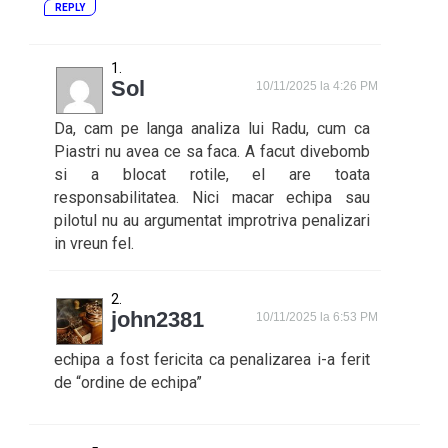
REPLY
Sol
10/11/2025 la 4:26 PM
Da, cam pe langa analiza lui Radu, cum ca
Piastri nu avea ce sa faca. A facut divebomb
si a blocat rotile, el are toata
responsabilitatea. Nici macar echipa sau
pilotul nu au argumentat improtriva penalizari
in vreun fel.
john2381
10/11/2025 la 6:53 PM
echipa a fost fericita ca penalizarea i-a ferit
de “ordine de echipa”