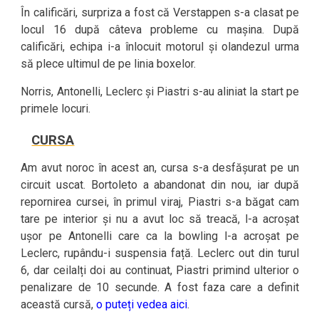
În calificări, surpriza a fost că Verstappen s-a clasat pe
locul 16 după câteva probleme cu mașina. După
calificări, echipa i-a înlocuit motorul și olandezul urma
să plece ultimul de pe linia boxelor.
Norris, Antonelli, Leclerc și Piastri s-au aliniat la start pe
primele locuri.
CURSA
Am avut noroc în acest an, cursa s-a desfășurat pe un
circuit uscat. Bortoleto a abandonat din nou, iar după
repornirea cursei, în primul viraj, Piastri s-a băgat cam
tare pe interior și nu a avut loc să treacă, l-a acroșat
ușor pe Antonelli care ca la bowling l-a acroșat pe
Leclerc, rupându-i suspensia față. Leclerc out din turul
6, dar ceilalți doi au continuat, Piastri primind ulterior o
penalizare de 10 secunde. A fost faza care a definit
această cursă,
o puteți vedea aici
.