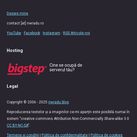
Despre mine
contact [at] nwradu.ro
YouTube
·
Facebook
·
Instagram
·
RSS Articole noi
Hosting
Cine se ocupă de
serverul tău?
Legal
Copyright © 2006 - 2025
nwradu blog
.
Reproducerea textelor și a imaginilor ce-mi aparțin este posibilă numai în
sistem "creative commons Attribution Non-Commercially Share-alike 3.0
CC BY-NC-SA
".
Termene și condiții
|
Politica de confidențialitate
|
Politica de cookies