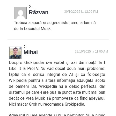
Răzvan
30/10/2025 la 12:06 PM
Trebuia a apară și sugeranistul care ia lumină
de la fascistul Musk
Mihai
29/10/2025 la 11:05 AM
Despre Grokipedia s-a vorbit și azi dimineață la I
Like It la ProTV. Nu văd decât două mari probleme:
faptul că e scrisă integral de AI și că folosește
Wikipedia pentru a altera informația adăugată acolo
de oameni. Da, Wikipedia nu e deloc perfectă, dar
sistemul pe care-l are pus la punct este mult mai bun
decât ce vrea Musk să promoveze ca fiind adevărul.
Nici măcar Grok nu recomandă Grokipedia.
Adevărul nu are agende și nu e părtinitor. Nu e nimic