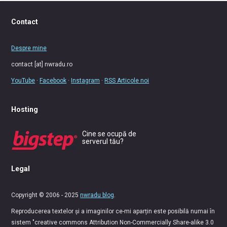
Contact
Despre mine
contact [at] nwradu.ro
YouTube
·
Facebook
·
Instagram
·
RSS Articole noi
Hosting
Cine se ocupă de
serverul tău?
Legal
Copyright © 2006 - 2025
nwradu blog
.
Reproducerea textelor și a imaginilor ce-mi aparțin este posibilă numai în
sistem "creative commons Attribution Non-Commercially Share-alike 3.0