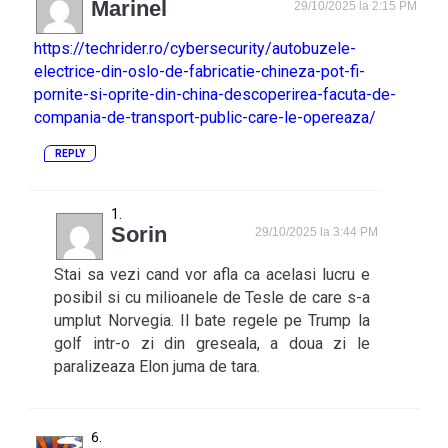
Marinel
29/10/2025 la 2:15 PM
https://techrider.ro/cybersecurity/autobuzele-
electrice-din-oslo-de-fabricatie-chineza-pot-fi-
pornite-si-oprite-din-china-descoperirea-facuta-de-
compania-de-transport-public-care-le-opereaza/
REPLY
Sorin
29/10/2025 la 3:44 PM
Stai sa vezi cand vor afla ca acelasi lucru e
posibil si cu milioanele de Tesle de care s-a
umplut Norvegia. Il bate regele pe Trump la
golf intr-o zi din greseala, a doua zi le
paralizeaza Elon juma de tara.