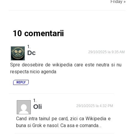
Friday
»
10 comentarii
Dc
29/10/2025 la 9:35 AM
Spre deosebire de wikipedia care este neutra si nu
respecta nicio agenda
REPLY
Oli
29/10/2025 la 4:32 PM
Cand intra tainul pe card, zici ca Wikipedia e
buna si Grok e nasol. Ca asa e comanda…