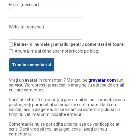
Email (necesar)
Website (opțional)
Reține-mi numele și emailul pentru comentarii viitoare.
Anunță-mă și când apar noi articole pe blog.
Vreți un
avatar
în comentarii? Mergeți pe
gravatar.com
(un
serviciu Wordpress) și asociați o imagine cu adresa de email
cu care comentați.
Dacă ați bifat să fiți anunțați prin email de noi comentarii sau
posturi, veți primi inițial un email de confirmare. Dacă nu
validați acolo alegerea, nu se va activa sistemul și după un
timp nu veți mai primi nici alte emailuri
Comentariile nu se pot edita ulterior, așa că verificați ce ați
scris. Dacă vreți să mai adăugați ceva, lăsați un nou
comentariu.