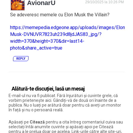
AvionarU
29/10/2025 la 10:26 PM
Se adeveresc memele cu Elon Musk the Villain?
https://memepedia.edgeone.app/uploads/images/Elon-
Musk-DVNUVR7823uh239d8jdJAS83_jpg/?
width=370&height=370&dir=last14-
photo&share_active=true
REPLY
Alătură-te discuției, lasă un mesaj
E-mail-ul nu va fi publicat. Fără înjurături și cuvinte grele, că
vorbim prietenește aici. Gândiți-vă de două ori înainte de a
publica. Nu o luați pe arătură doar pentru că aveți un monitor
în față și nu o persoană reală.
Apăsați pe
Citează
pentru a cita întreg comentariul cuiva sau
selectați întâi anumite cuvinte și apăsați apoi pe Citează
pentru a le prelua doar pe acelea. Link-urile către alte site-uri,