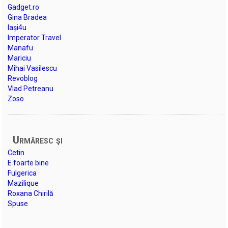
Gadget.ro
Gina Bradea
Iași4u
Imperator Travel
Manafu
Mariciu
Mihai Vasilescu
Revoblog
Vlad Petreanu
Zoso
Urmăresc şi
Cetin
E foarte bine
Fulgerica
Mazilique
Roxana Chirilă
Spuse