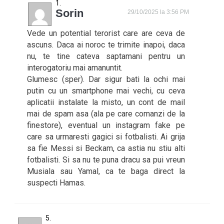
Sorin
29/10/2025 la 3:56 PM
Vede un potential terorist care are ceva de
ascuns. Daca ai noroc te trimite inapoi, daca
nu, te tine cateva saptamani pentru un
interogatoriu mai amanuntit.
Glumesc (sper). Dar sigur bati la ochi mai
putin cu un smartphone mai vechi, cu ceva
aplicatii instalate la misto, un cont de mail
mai de spam asa (ala pe care comanzi de la
finestore), eventual un instagram fake pe
care sa urmaresti gagici si fotbalisti. Ai grija
sa fie Messi si Beckam, ca astia nu stiu alti
fotbalisti. Si sa nu te puna dracu sa pui vreun
Musiala sau Yamal, ca te baga direct la
suspecti Hamas.