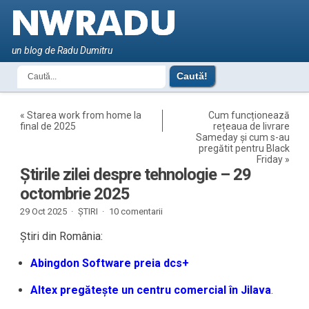
un blog de Radu Dumitru
«
Starea work from home la
Cum funcționează
final de 2025
rețeaua de livrare
Sameday și cum s-au
pregătit pentru Black
Friday
»
Știrile zilei despre tehnologie – 29
octombrie 2025
29 Oct 2025 ·
ȘTIRI
·
10 comentarii
Știri din România:
Abingdon Software preia dcs+
Altex pregătește un centru comercial în Jilava
.