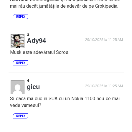
mai rău decât jumătățile de adevăr de pe Grokipedia.
REPLY
Ady94
29/10/2025 la 11:25 AM
Musk este adevăratul Soros.
REPLY
gicu
29/10/2025 la 11:25 AM
Si daca ma duc in SUA cu un Nokia 1100 nou ce mai
vede vamesul?
REPLY