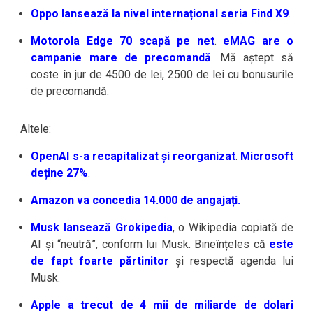
Oppo lansează la nivel internațional seria Find X9
.
Motorola Edge 70 scapă pe net
.
eMAG are o
campanie mare de precomandă
. Mă aștept să
coste în jur de 4500 de lei, 2500 de lei cu bonusurile
de precomandă.
Altele:
OpenAI s-a recapitalizat și reorganizat
.
Microsoft
deține 27%
.
Amazon va concedia 14.000 de angajați.
Musk lansează Grokipedia
, o Wikipedia copiată de
AI și “neutră”, conform lui Musk. Bineînțeles că
este
de fapt foarte părtinitor
și respectă agenda lui
Musk.
Apple a trecut de 4 mii de miliarde de dolari