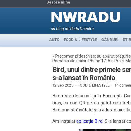
Despre mine
un blog de Radu Dumitru
AUTO
FOOD & LIFESTYLE
GÂNDURI
ȘTIR
«
Precomenzi deschise: au apărut prețurile
România ale noilor iPhone 17, Air, Pro și M
Bird, unul dintre primele ser
s-a lansat în România
12 Sep 2025 ·
FOOD & LIFESTYLE
·
14 coment
Bird este de acum și în București. Cu
oraș, cu cod QR pe ea și tot ce-i treb
Bird prin străinătate și a adus-o aici, f
Am instalat
aplicația Bird
. S-a lansat c