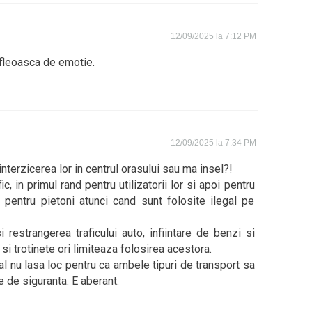
12/09/2025 la 7:12 PM
 fleoasca de emotie.
12/09/2025 la 7:34 PM
interzicerea lor in centrul orasului sau ma insel?!
ic, in primul rand pentru utilizatorii lor si apoi pentru
les pentru pietoni atunci cand sunt folosite ilegal pe
 restrangerea traficului auto, infiintare de benzi si
i trotinete ori limiteaza folosirea acestora.
ual nu lasa loc pentru ca ambele tipuri de transport sa
e de siguranta. E aberant.