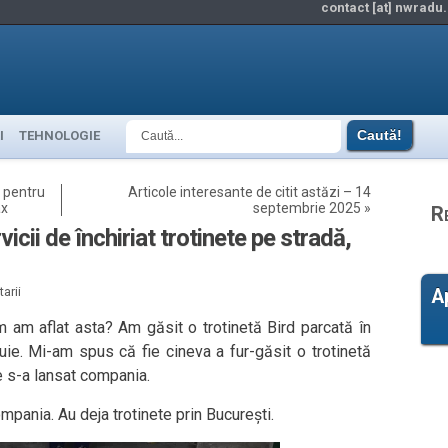
contact [at] nwradu.
I
TEHNOLOGIE
 pentru
Articole interesante de citit astăzi – 14
ax
septembrie 2025
»
R
vicii de închiriat trotinete pe stradă,
arii
A
m am aflat asta? Am găsit o trotinetă Bird parcată în
uie. Mi-am spus că fie cineva a fur-găsit o trotinetă
ie s-a lansat compania.
ompania. Au deja trotinete prin București.