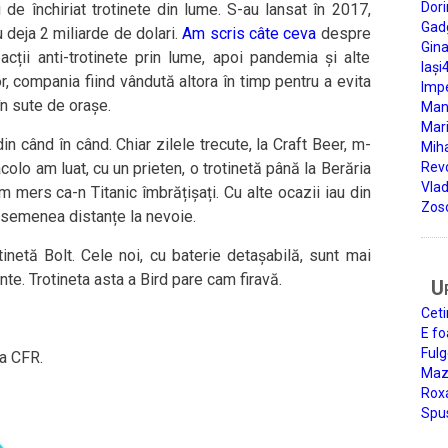
Dori
de închiriat trotinete din lume. S-au lansat în 2017,
Gad
 deja 2 miliarde de dolari.
Am scris câte ceva
despre
Gin
acții anti-trotinete prin lume, apoi pandemia și alte
Iași
, compania fiind vândută altora în timp pentru a evita
Impe
în sute de orașe.
Man
Mari
n când în când. Chiar zilele trecute, la Craft Beer, m-
Miha
colo am luat, cu un prieten, o trotinetă până la Berăria
Rev
Vla
m mers ca-n Titanic îmbrățișați. Cu alte ocazii iau din
Zos
asemenea distanțe la nevoie.
inetă Bolt. Cele noi, cu baterie detașabilă, sunt mai
te. Trotineta asta a Bird pare cam firavă.
U
Ceti
E fo
Fulg
la CFR.
Mazi
Roxa
Spu