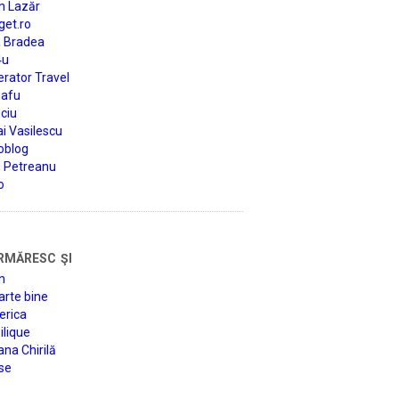
n Lazăr
get.ro
a Bradea
4u
rator Travel
afu
ciu
i Vasilescu
oblog
d Petreanu
o
rmăresc şi
n
arte bine
erica
lique
na Chirilă
se