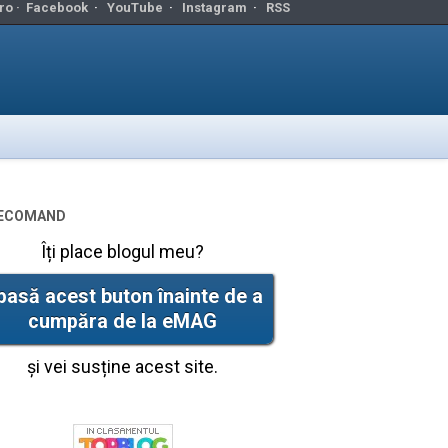
ro ·
Facebook
·
YouTube
·
Instagram
·
RSS
ecomand
Îți place blogul meu?
pasă acest buton înainte de a
cumpăra de la eMAG
și vei susține acest site.