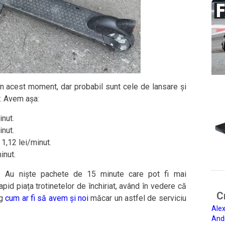
 în acest moment, dar probabil sunt cele de lansare și
r. Avem așa:
inut.
inut.
 1,12 lei/minut.
inut.
e. Au niște pachete de 15 minute care pot fi mai
pid piața trotinetelor de închiriat, având în vedere că
Ci
og
cum ar fi să avem și noi
măcar un astfel de serviciu
Alex
And