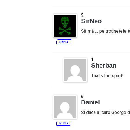
SirNeo
Să mă … pe trotinetele t
REPLY
Sherban
That’s the spirit!
Daniel
Si daca ai card George d
REPLY