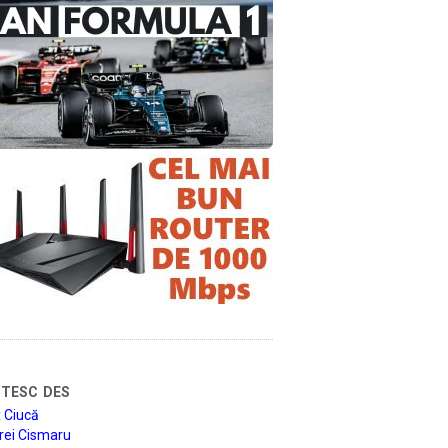
tesc des
 Ciucă
rei Cismaru