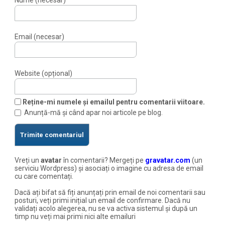
Email (necesar)
Website (opțional)
Reține-mi numele și emailul pentru comentarii viitoare.
Anunță-mă și când apar noi articole pe blog.
Vreți un
avatar
în comentarii? Mergeți pe
gravatar.com
(un
serviciu Wordpress) și asociați o imagine cu adresa de email
cu care comentați.
Dacă ați bifat să fiți anunțați prin email de noi comentarii sau
posturi, veți primi inițial un email de confirmare. Dacă nu
validați acolo alegerea, nu se va activa sistemul și după un
timp nu veți mai primi nici alte emailuri