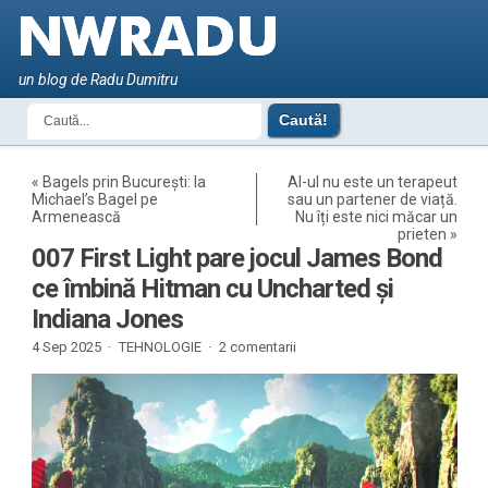
un blog de Radu Dumitru
«
Bagels prin București: la
AI-ul nu este un terapeut
Michael’s Bagel pe
sau un partener de viață.
Armenească
Nu îți este nici măcar un
prieten
»
007 First Light pare jocul James Bond
ce îmbină Hitman cu Uncharted și
Indiana Jones
4 Sep 2025 ·
TEHNOLOGIE
·
2 comentarii