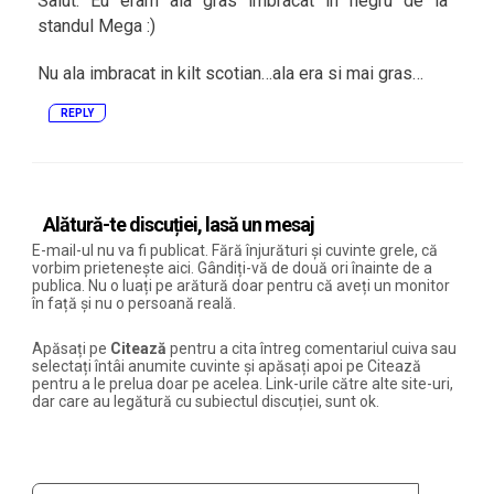
Salut. Eu eram ala gras imbracat in negru de la
standul Mega :)
Nu ala imbracat in kilt scotian…ala era si mai gras…
REPLY
Alătură-te discuției, lasă un mesaj
E-mail-ul nu va fi publicat. Fără înjurături și cuvinte grele, că
vorbim prietenește aici. Gândiți-vă de două ori înainte de a
publica. Nu o luați pe arătură doar pentru că aveți un monitor
în față și nu o persoană reală.
Apăsați pe
Citează
pentru a cita întreg comentariul cuiva sau
selectați întâi anumite cuvinte și apăsați apoi pe Citează
pentru a le prelua doar pe acelea. Link-urile către alte site-uri,
dar care au legătură cu subiectul discuției, sunt ok.