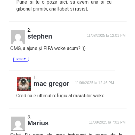
Pune si tu o poza aici, sa avem una si cu
gibonul primitv, analfabet si rasist.
stephen
11/08/2025 la 12:01 PM
OMG, a ajuns și FIFA woke acum? :))
REPLY
mac gregor
11/08/2025 la 12:46 PM
Cred ca e ultimul refugiu al rasistilor woke.
Marius
11/08/2025 la 7:02 PM