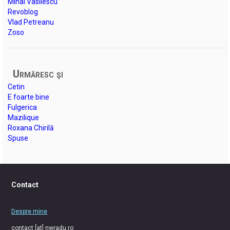
Mihai Vasilescu
Revoblog
Vlad Petreanu
Zoso
Urmăresc şi
Cetin
E foarte bine
Fulgerica
Mazilique
Roxana Chirilă
Spuse
Contact
Despre mine
contact [at] nwradu.ro