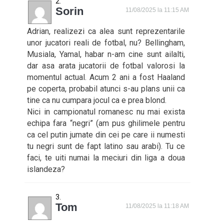
Sorin
11/08/2025 la 11:15 AM
Adrian, realizezi ca alea sunt reprezentarile
unor jucatori reali de fotbal, nu? Bellingham,
Musiala, Yamal, habar n-am cine sunt ailalti,
dar asa arata jucatorii de fotbal valorosi la
momentul actual. Acum 2 ani a fost Haaland
pe coperta, probabil atunci s-au plans unii ca
tine ca nu cumpara jocul ca e prea blond.
Nici in campionatul romanesc nu mai exista
echipa fara “negri” (am pus ghilimele pentru
ca cel putin jumate din cei pe care ii numesti
tu negri sunt de fapt latino sau arabi). Tu ce
faci, te uiti numai la meciuri din liga a doua
islandeza?
Tom
11/08/2025 la 11:18 AM