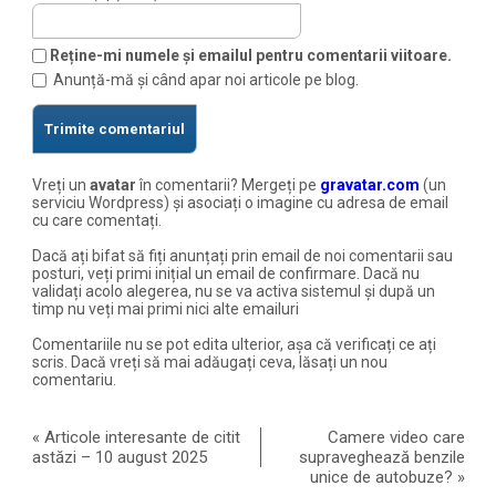
Reține-mi numele și emailul pentru comentarii viitoare.
Anunță-mă și când apar noi articole pe blog.
Vreți un
avatar
în comentarii? Mergeți pe
gravatar.com
(un
serviciu Wordpress) și asociați o imagine cu adresa de email
cu care comentați.
Dacă ați bifat să fiți anunțați prin email de noi comentarii sau
posturi, veți primi inițial un email de confirmare. Dacă nu
validați acolo alegerea, nu se va activa sistemul și după un
timp nu veți mai primi nici alte emailuri
Comentariile nu se pot edita ulterior, așa că verificați ce ați
scris. Dacă vreți să mai adăugați ceva, lăsați un nou
comentariu.
«
Articole interesante de citit
Camere video care
astăzi – 10 august 2025
supraveghează benzile
unice de autobuze?
»