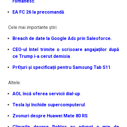
românesc
.
EA FC 26 la precomandă
.
Cele mai importante știri:
Breach de date la Google Ads prin Salesforce.
CEO-ul Intel trimite o scrisoare angajaților după
ce Trump i-a cerut demisia
.
Pr€țuri și specificații pentru Samsung Tab S11
.
Altele:
AOL încă oferea servicii dial-up
.
Tesla își închide supercomputerul
.
Zvonuri despre Huawei Mate 80 RS
.
Clipurile despre Roblox au adunat o mie de