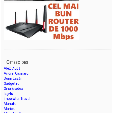
Citesc des
Alex Ciucă
Andrei Cismaru
Dorin Lazăr
Gadget.ro
Gina Bradea
Iași4u
Imperator Travel
Manafu
Mariciu