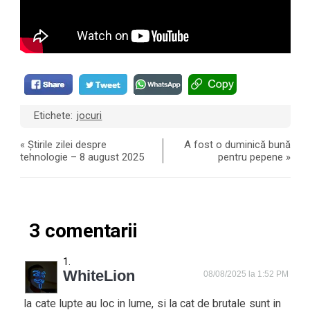
Etichete:
jocuri
«
Știrile zilei despre
A fost o duminică bună
tehnologie – 8 august 2025
pentru pepene
»
3 comentarii
WhiteLion
08/08/2025 la 1:52 PM
la cate lupte au loc in lume, si la cat de brutale sunt in