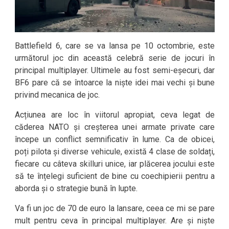
Battlefield 6, care se va lansa pe 10 octombrie, este
următorul joc din această celebră serie de jocuri în
principal multiplayer. Ultimele au fost semi-eșecuri, dar
BF6 pare că se întoarce la niște idei mai vechi și bune
privind mecanica de joc.
Acțiunea are loc în viitorul apropiat, ceva legat de
căderea NATO și creșterea unei armate private care
începe un conflict semnificativ în lume. Ca de obicei,
poți pilota și diverse vehicule, există 4 clase de soldați,
fiecare cu câteva skilluri unice, iar plăcerea jocului este
să te înțelegi suficient de bine cu coechipierii pentru a
aborda și o strategie bună în lupte.
Va fi un joc de 70 de euro la lansare, ceea ce mi se pare
mult pentru ceva în principal multiplayer. Are și niște