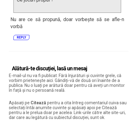
Nu are ce să propună, doar vorbește să se afle-n
vorbă
REPLY
Alătură-te discuției, lasă un mesaj
E-mail-ul nu va fi publicat. Fără înjurături și cuvinte grele, că
vorbim prietenește aici. Gândiți-vă de două ori înainte de a
publica. Nu o luați pe arătură doar pentru că aveți un monitor
în față și nu o persoană reală.
Apăsați pe
Citează
pentru a cita întreg comentariul cuiva sau
selectați întâi anumite cuvinte și apăsați apoi pe Citează
pentru a le prelua doar pe acelea. Link-urile către alte site-uri,
dar care au legătură cu subiectul discuției, sunt ok.