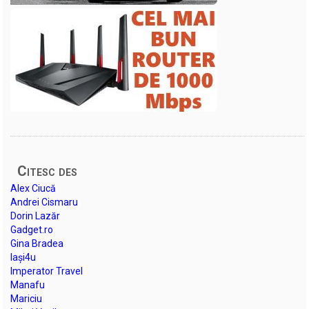
Citesc des
Alex Ciucă
Andrei Cismaru
Dorin Lazăr
Gadget.ro
Gina Bradea
Iași4u
Imperator Travel
Manafu
Mariciu