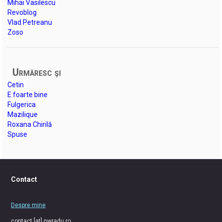
Mihai Vasilescu
Revoblog
Vlad Petreanu
Zoso
Urmăresc şi
Cetin
E foarte bine
Fulgerica
Mazilique
Roxana Chirilă
Spuse
Contact
Despre mine
contact [at] nwradu.ro