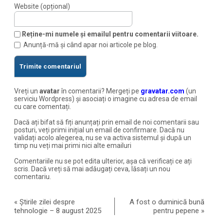
Website (opțional)
Reține-mi numele și emailul pentru comentarii viitoare.
Anunță-mă și când apar noi articole pe blog.
Vreți un
avatar
în comentarii? Mergeți pe
gravatar.com
(un
serviciu Wordpress) și asociați o imagine cu adresa de email
cu care comentați.
Dacă ați bifat să fiți anunțați prin email de noi comentarii sau
posturi, veți primi inițial un email de confirmare. Dacă nu
validați acolo alegerea, nu se va activa sistemul și după un
timp nu veți mai primi nici alte emailuri
Comentariile nu se pot edita ulterior, așa că verificați ce ați
scris. Dacă vreți să mai adăugați ceva, lăsați un nou
comentariu.
«
Știrile zilei despre
A fost o duminică bună
tehnologie – 8 august 2025
pentru pepene
»