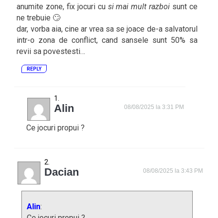
anumite zone, fix jocuri cu
si mai mult razboi
sunt ce
ne trebuie 🙄
dar, vorba aia, cine ar vrea sa se joace de-a salvatorul
intr-o zona de conflict, cand sansele sunt 50% sa
revii sa povestesti…
REPLY
Alin
08/08/2025 la 3:31 PM
Ce jocuri propui ?
Dacian
08/08/2025 la 3:43 PM
Alin
:
Ce jocuri propui ?